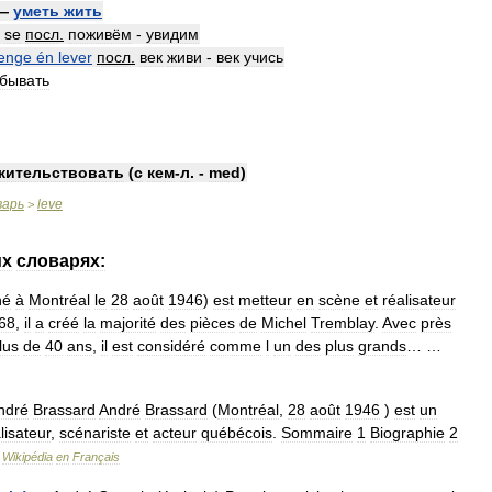
—
уметь
жить
se
посл
.
поживём
-
увидим
lenge
én
lever
посл
.
век
живи
-
век
учись
бывать
жительствовать
(
с
кем
-
л
. -
med
)
варь
leve
>
их
словарях:
né
à
Montréal
le
28
août
1946
)
est
metteur
en
scène
et
réalisateur
68
,
il
a
créé
la
majorité
des
pièces
de
Michel
Tremblay
.
Avec
près
lus
de
40
ans
,
il
est
considéré
comme
l
un
des
plus
grands
… …
ndré
Brassard
André
Brassard
(
Montréal
,
28
août
1946
)
est
un
lisateur
,
scénariste
et
acteur
québécois
.
Sommaire
1
Biographie
2
…
Wikipédia
en
Français