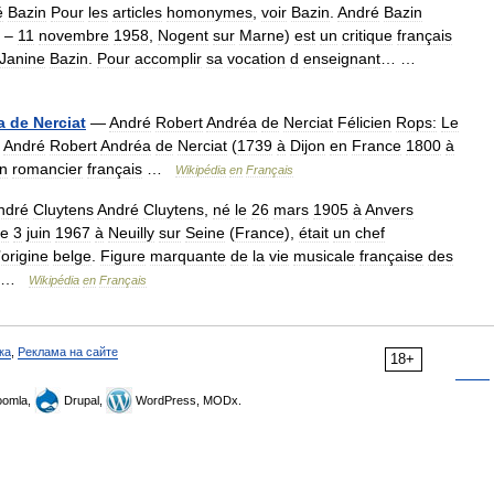
é
Bazin
Pour
les
articles
homonymes
,
voir
Bazin
.
André
Bazin
–
11
novembre
1958
,
Nogent
sur
Marne
)
est
un
critique
français
Janine
Bazin
.
Pour
accomplir
sa
vocation
d
enseignant
… …
a
de
Nerciat
—
André
Robert
Andréa
de
Nerciat
Félicien
Rops:
Le
André
Robert
Andréa
de
Nerciat
(
1739
à
Dijon
en
France
1800
à
n
romancier
français
…
Wikipédia
en
Français
ndré
Cluytens
André
Cluytens
,
né
le
26
mars
1905
à
Anvers
le
3
juin
1967
à
Neuilly
sur
Seine
(
France
),
était
un
chef
’
origine
belge
.
Figure
marquante
de
la
vie
musicale
française
des
…
Wikipédia
en
Français
ка
,
Реклама на сайте
18+
omla,
Drupal,
WordPress, MODx.