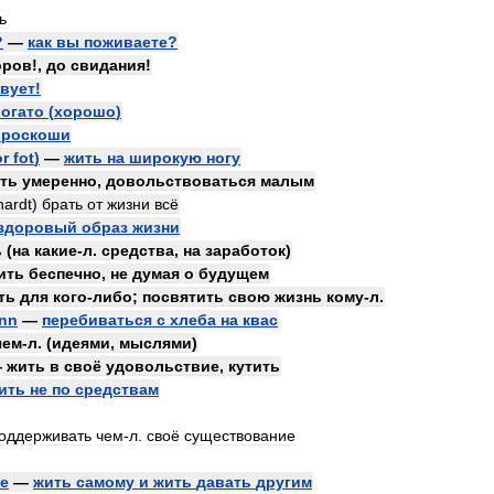
ь
?
—
как
вы
поживаете
?
оров
!,
до
свидания
!
вует
!
огато
(
хорошо
)
роскоши
or
fot
)
—
жить
на
широкую
ногу
ть
умеренно
,
довольствоваться
малым
hardt
)
брать
от
жизни
всё
здоровый
образ
жизни
ь
(
на
какие
-
л
.
средства
,
на
заработок
)
ить
беспечно
,
не
думая
о
будущем
ть
для
кого
-
либо
;
посвятить
свою
жизнь
кому
-
л
.
nn
—
перебиваться
с
хлеба
на
квас
чем
-
л
. (
идеями
,
мыслями
)
—
жить
в
своё
удовольствие
,
кутить
ить
не
по
средствам
оддерживать
чем
-
л
.
своё
существование
ve
—
жить
самому
и
жить
давать
другим