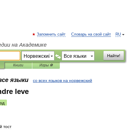
Запомнить сайт
Словарь на свой сайт
RU
едии на Академике
Найти!
Книги
Игры ⚽
все языки
со всех языков на норвежский
ndre leve
од
й
тост