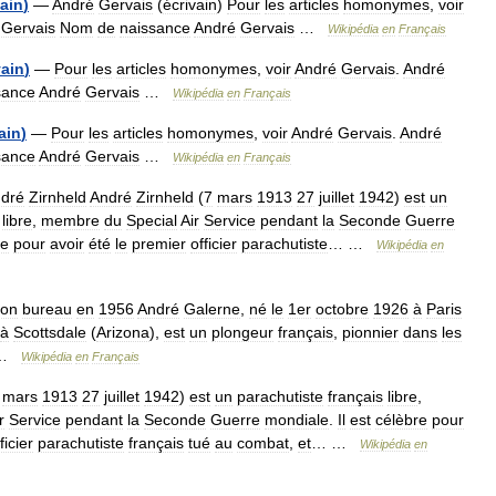
vain
)
—
André
Gervais
(
écrivain
)
Pour
les
articles
homonymes
,
voir
Gervais
Nom
de
naissance
André
Gervais
…
Wikipédia
en
Français
vain
)
—
Pour
les
articles
homonymes
,
voir
André
Gervais
.
André
sance
André
Gervais
…
Wikipédia
en
Français
ain
)
—
Pour
les
articles
homonymes
,
voir
André
Gervais
.
André
sance
André
Gervais
…
Wikipédia
en
Français
dré
Zirnheld
André
Zirnheld
(
7
mars
1913
27
juillet
1942
)
est
un
libre
,
membre
du
Special
Air
Service
pendant
la
Seconde
Guerre
re
pour
avoir
été
le
premier
officier
parachutiste
… …
Wikipédia
en
son
bureau
en
1956
André
Galerne
,
né
le
1er
octobre
1926
à
Paris
à
Scottsdale
(
Arizona
),
est
un
plongeur
français
,
pionnier
dans
les
…
Wikipédia
en
Français
mars
1913
27
juillet
1942
)
est
un
parachutiste
français
libre
,
r
Service
pendant
la
Seconde
Guerre
mondiale
.
Il
est
célèbre
pour
ficier
parachutiste
français
tué
au
combat
,
et
… …
Wikipédia
en