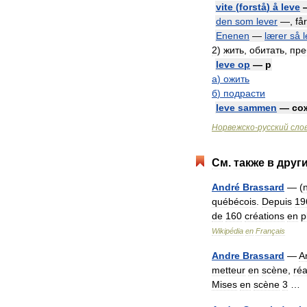
vite
(
forstå
)
å
leve
den
som
lever
—,
får
Enenen
—
lærer
så
2
)
жить
,
обитать
,
пре
leve
op
—
p
а
)
ожить
б
)
подрасти
leve
sammen
—
со
Норвежско
-
русский
сло
См
.
также
в
друг
André
Brassard
— (
québécois
.
Depuis
19
de
160
créations
en
p
Wikipédia
en
Français
Andre
Brassard
—
A
metteur
en
scène
,
réa
Mises
en
scène
3