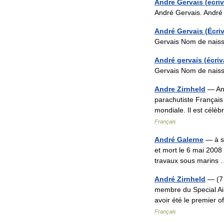
Andre
Gervais
(
ecri
André
Gervais
.
André
André
Gervais
(
Écri
Gervais
Nom
de
nais
André
gervais
(
écriv
Gervais
Nom
de
nais
Andre
Zirnheld
—
An
parachutiste
Français
mondiale
.
Il
est
célèb
Français
André
Galerne
—
à
et
mort
le
6
mai
2008
travaux
sous
marins
André
Zirnheld
— (
7
membre
du
Special
Ai
avoir
été
le
premier
of
Français