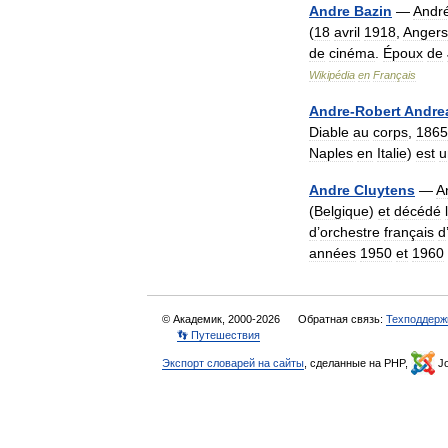
Andre
Bazin
—
Andr
(
18
avril
1918
,
Angers
de
cinéma
.
Époux
de
Wikipédia
en
Français
Andre
-
Robert
Andre
Diable
au
corps
,
1865
Naples
en
Italie
)
est
u
Andre
Cluytens
—
A
(
Belgique
)
et
décédé
d
’
orchestre
français
d
années
1950
et
1960
© Академик, 2000-2026
Обратная связь:
Техподдерж
👣 Путешествия
Экспорт словарей на сайты
, сделанные на PHP,
Jo