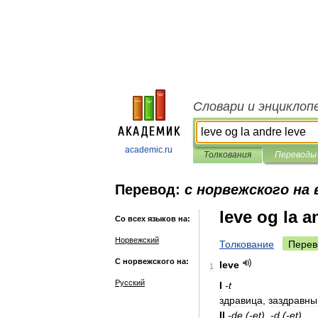
Словари и энциклоп
academic.ru
Толкования
Переводы
Перевод:
с норвежского на 
leve og la a
Со всех языков на:
Норвежский
Толкование
Перев
С норвежского на:
leve
1
Русский
I
-
t
здравица
,
заздравны
II
-
de
(-
et
), -
d
(-
et
)