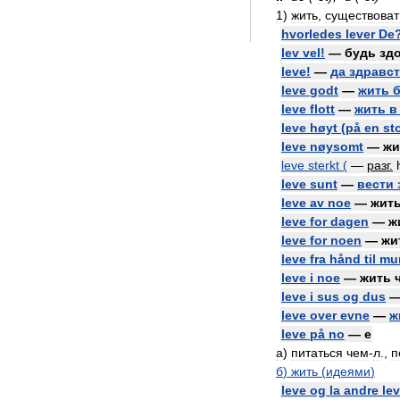
1
)
жить
,
существоват
hvorledes
lever
De
lev
vel
!
—
будь
зд
leve
!
—
да
здравст
leve
godt
—
жить
б
leve
flott
—
жить
в
leve
høyt
(
på
en
st
leve
nøysomt
—
жи
leve
sterkt
(
—
разг
.
leve
sunt
—
вести
leve
av
noe
—
жит
leve
for
dagen
—
ж
leve
for
noen
—
жи
leve
fra
hånd
til
mu
leve
i
noe
—
жить
leve
i
sus
og
dus
leve
over
evne
—
ж
leve
på
no
—
e
а
)
питаться
чем
-
л
.,
п
б
)
жить
(
идеями
)
leve
og
la
andre
le