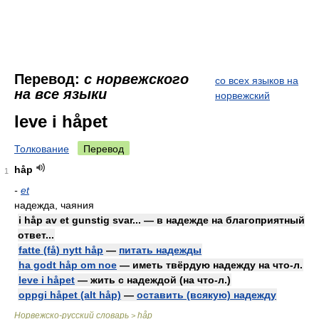
Перевод:
с норвежского
со всех языков на
на все языки
норвежский
leve i håpet
Толкование
Перевод
håp
1
-
et
надежда, чаяния
i håp av et gunstig svar... — в надежде на благоприятный
ответ...
fatte (få) nytt håp
—
питать надежды
ha godt håp om noe
— иметь твёрдую надежду на что-л.
leve i håpet
— жить с надеждой (на что-л.)
oppgi håpet (alt håp)
—
оставить (всякую) надежду
Норвежско-русский словарь
håp
>