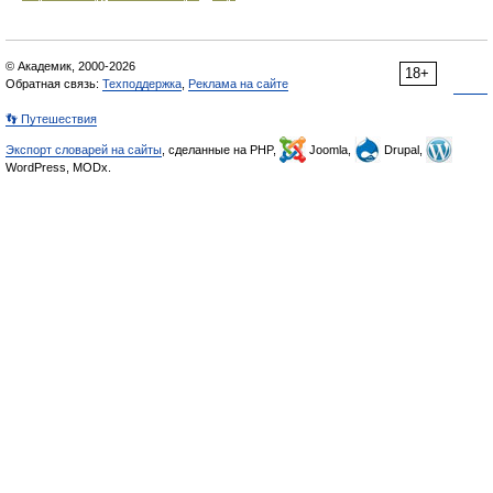
© Академик, 2000-2026
18+
Обратная связь:
Техподдержка
,
Реклама на сайте
👣 Путешествия
Экспорт словарей на сайты
, сделанные на PHP,
Joomla,
Drupal,
WordPress, MODx.