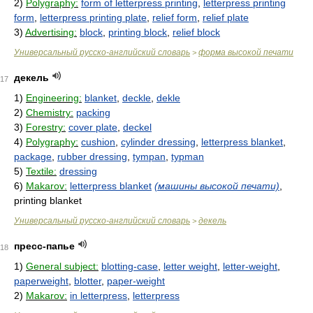
2)
Polygraphy:
form of letterpress printing
,
letterpress printing
form
,
letterpress printing plate
,
relief form
,
relief plate
3)
Advertising:
block
,
printing block
,
relief block
Универсальный русско-английский словарь
форма высокой печати
>
декель
17
1)
Engineering:
blanket
,
deckle
,
dekle
2)
Chemistry:
packing
3)
Forestry:
cover plate
,
deckel
4)
Polygraphy:
cushion
,
cylinder dressing
,
letterpress blanket
,
package
,
rubber dressing
,
tympan
,
typman
5)
Textile:
dressing
6)
Makarov:
letterpress blanket
(машины высокой печати)
,
printing blanket
Универсальный русско-английский словарь
декель
>
пресс-папье
18
1)
General subject:
blotting-case
,
letter weight
,
letter-weight
,
paperweight
,
blotter
,
paper-weight
2)
Makarov:
in letterpress
,
letterpress