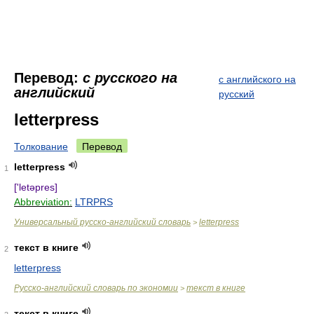
Перевод:
с русского на
с английского на
английский
русский
letterpress
Толкование
Перевод
letterpress
1
['letəpres]
Abbreviation:
LTRPRS
Универсальный русско-английский словарь
letterpress
>
текст в книге
2
letterpress
Русско-английский словарь по экономии
текст в книге
>
текст в книге