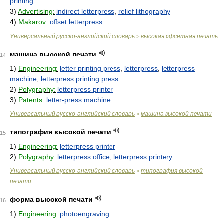
printing
3)
Advertising:
indirect letterpress
,
relief lithography
4)
Makarov:
offset letterpress
Универсальный русско-английский словарь
высокая офсетная печать
>
машина высокой печати
14
1)
Engineering:
letter printing press
,
letterpress
,
letterpress
machine
,
letterpress printing press
2)
Polygraphy:
letterpress printer
3)
Patents:
letter-press machine
Универсальный русско-английский словарь
машина высокой печати
>
типография высокой печати
15
1)
Engineering:
letterpress printer
2)
Polygraphy:
letterpress office
,
letterpress printery
Универсальный русско-английский словарь
типография высокой
>
печати
форма высокой печати
16
1)
Engineering:
photoengraving