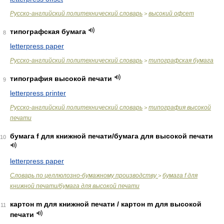
Русско-английский политехнический словарь
высокий офсет
>
типографская бумага
8
letterpress paper
Русско-английский политехнический словарь
типографская бумага
>
типография высокой печати
9
letterpress printer
Русско-английский политехнический словарь
типография высокой
>
печати
бумага f для книжной печати/бумага для высокой печати
10
letterpress paper
Словарь по целлюлозно-бумажному производству
бумага f для
>
книжной печати/бумага для высокой печати
картон m для книжной печати / картон m для высокой
11
печати