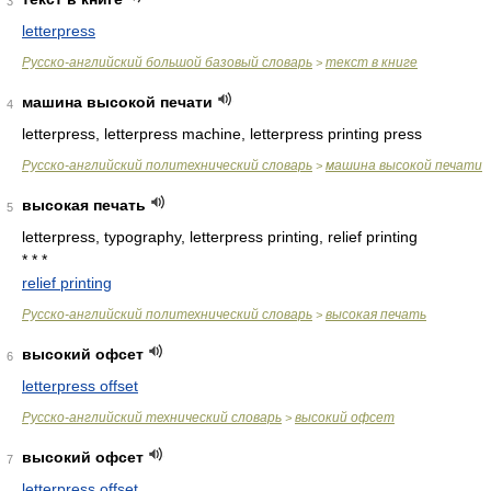
3
letterpress
Русско-английский большой базовый словарь
текст в книге
>
машина высокой печати
4
letterpress, letterpress machine, letterpress printing press
Русско-английский политехнический словарь
машина высокой печати
>
высокая печать
5
letterpress, typography, letterpress printing, relief printing
* * *
relief printing
Русско-английский политехнический словарь
высокая печать
>
высокий офсет
6
letterpress offset
Русско-английский технический словарь
высокий офсет
>
высокий офсет
7
letterpress offset