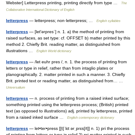
Webster] Letterpress printing, printing directly from type …
The
Collaborative International Dictionary of English
letterpress
— letterpress; non·letterpress; …
English syllables
letterpress
— [let′ərpres΄] n. 1. a) the method of printing from
raised surfaces, as set type: cf. OFFSET b) matter printed by this
method 2. Chiefly Brit. reading matter, as distinguished from
illustrations …
English World dictionary
letterpress
— /let euhr pres /, n. 1. the process of printing from
letters or type in relief, rather than from intaglio plates or
planographically. 2. matter printed in such a manner. 3. Chiefly
Brit. printed text or reading matter, as distinguished from… …
Universalium
letterpress
— n. process of printing from a raised inked surface;
something printed using the letterpress process; (British) printed
text (as opposed to illustrations) adj. printed by letterpress, printed
from a raised inked surface …
English contemporary dictionary
letterpress
— let•ter•press [[t]ˈlɛt ərˌprɛs[/t]] n. 1) pri the process
of printing from letters or type in relief 2) pri matter printed in such