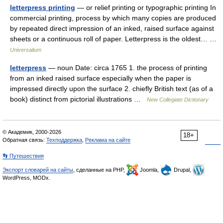
letterpress printing
— or relief printing or typographic printing In
commercial printing, process by which many copies are produced
by repeated direct impression of an inked, raised surface against
sheets or a continuous roll of paper. Letterpress is the oldest… …
Universalium
letterpress
— noun Date: circa 1765 1. the process of printing
from an inked raised surface especially when the paper is
impressed directly upon the surface 2. chiefly British text (as of a
book) distinct from pictorial illustrations …
New Collegiate Dictionary
© Академик, 2000-2026
18+
Обратная связь:
Техподдержка
,
Реклама на сайте
👣 Путешествия
Экспорт словарей на сайты
, сделанные на PHP,
Joomla,
Drupal,
WordPress, MODx.