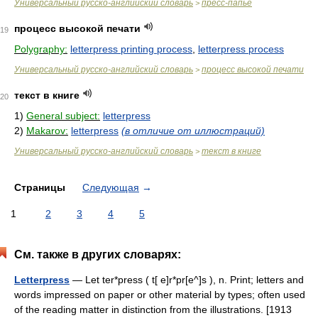
Универсальный русско-английский словарь
пресс-папье
>
процесс высокой печати
19
Polygraphy:
letterpress printing process
,
letterpress process
Универсальный русско-английский словарь
процесс высокой печати
>
текст в книге
20
1)
General subject:
letterpress
2)
Makarov:
letterpress
(в отличие от иллюстраций)
Универсальный русско-английский словарь
текст в книге
>
Страницы
Следующая
→
1
2
3
4
5
См. также в других словарях:
Letterpress
— Let ter*press ( t[ e]r*pr[e^]s ), n. Print; letters and
words impressed on paper or other material by types; often used
of the reading matter in distinction from the illustrations. [1913