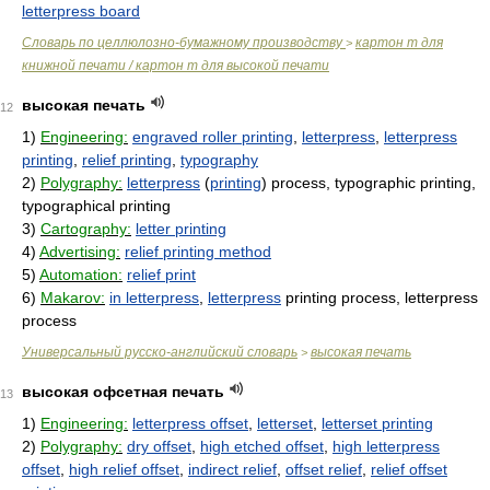
letterpress board
Словарь по целлюлозно-бумажному производству
картон m для
>
книжной печати / картон m для высокой печати
высокая печать
12
1)
Engineering:
engraved roller printing
,
letterpress
,
letterpress
printing
,
relief printing
,
typography
2)
Polygraphy:
letterpress
(
printing
) process, typographic printing,
typographical printing
3)
Cartography:
letter printing
4)
Advertising:
relief printing method
5)
Automation:
relief print
6)
Makarov:
in letterpress
,
letterpress
printing process, letterpress
process
Универсальный русско-английский словарь
высокая печать
>
высокая офсетная печать
13
1)
Engineering:
letterpress offset
,
letterset
,
letterset printing
2)
Polygraphy:
dry offset
,
high etched offset
,
high letterpress
offset
,
high relief offset
,
indirect relief
,
offset relief
,
relief offset