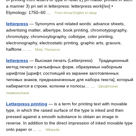
a manner 3) pri set in letterpress: letterpress work[/ex] •
Etymology: 1750–60 …
From formal English to slang
letterpress
— Synonyms and related words: advance sheets,
advertising matter, albertype, book printing, chromotypography,
chromotypy, chromoxylography, collotype, color printing,
electronography, electrostatic printing, graphic arts, gravure,
halftone… …
Moby Thesaurus
letterpress
— Высокая печать (Letterpress) Традиционный
метод печати с рельефных форм, образуемых наборным
шрифтом [шрифт, состоящий из заранее заготовленных
типовых знаков, предназначенные для набора текста], который
набирается в строки, колонки и полосы… …
Шрифтовая
терминология
Letterpress printing
— is a term for printing text with movable
type, in which the raised surface of the type is inked and then
pressed against a smooth substance to obtain an image in
reverse. In addition to the direct impression of inked movable type
onto paper or… …
Wikipedia