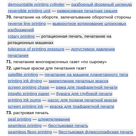
demountable printing cylinder
—
разборный формный цилиндр
reversible printing unit
—
реверсивная печатная секция
70.
печатание на обороте, запечатывание оборотной стороны
reverse line printing
—
выворотное копирование штриховых
изображений
rotary printing
— ротационная печать, печатание на
ротационных машинах
tolerance of printing pressure
—
допустимое давление
печатания
71.
печатание многокрасочных газет «по сырому»
72.
цветные краски для печатания газет
satellite printing
—
печатание на машине планетарного типа
printing ink drying
—
закрепление печатных красок
screen printing chase
—
рама для трафаретной печати
intaglio printing paper
—
бумага для глубокой печати
printing ink pump
—
насос для подачи печатной краски
screen printing ink
—
краска для трафаретной печати
73.
растровая печать
seal printing
—
штемпелевание
seamless printing
—
бесстыковая печать
seamless flexo printing
—
бесстыковая флексографская печать