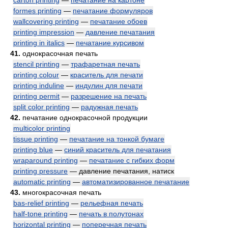
carton printing
—
печатание на картоне
formes printing
—
печатание формуляров
wallcovering printing
—
печатание обоев
printing impression
—
давление печатания
printing in italics
—
печатание курсивом
41.
однокрасочная печать
stencil printing
—
трафаретная печать
printing colour
—
краситель для печати
printing induline
—
индулин для печати
printing permit
—
разрешение на печать
split color printing
—
радужная печать
42.
печатание однокрасочной продукции
multicolor printing
tissue printing
—
печатание на тонкой бумаге
printing blue
—
синий краситель для печатания
wraparound printing
—
печатание с гибких форм
printing pressure
— давление печатания, натиск
automatic printing
—
автоматизированное печатание
43.
многокрасочная печать
bas-relief printing
—
рельефная печать
half-tone printing
—
печать в полутонах
horizontal printing
—
поперечная печать