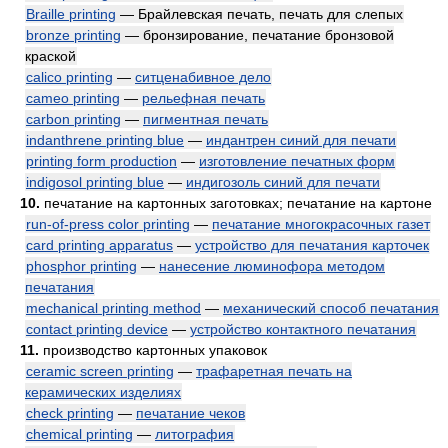
Braille printing
— Брайлевская печать, печать для слепых
bronze printing
— бронзирование, печатание бронзовой
краской
calico printing
—
ситценабивное дело
cameo printing
—
рельефная печать
carbon printing
—
пигментная печать
indanthrene printing blue
—
индантрен синий для печати
printing form production
—
изготовление печатных форм
indigosol printing blue
—
индигозоль синий для печати
10.
печатание на картонных заготовках; печатание на картоне
run-of-press color printing
—
печатание многокрасочных газет
card printing apparatus
—
устройство для печатания карточек
phosphor printing
—
нанесение люминофора методом
печатания
mechanical printing method
—
механический способ печатания
contact printing device
—
устройство контактного печатания
11.
производство картонных упаковок
ceramic screen printing
—
трафаретная печать на
керамических изделиях
check printing
—
печатание чеков
chemical printing
—
литография