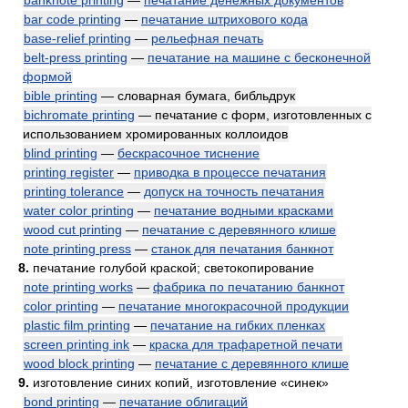
banknote printing
—
печатание денежных документов
bar code printing
—
печатание штрихового кода
base-relief printing
—
рельефная печать
belt-press printing
—
печатание на машине с бесконечной
формой
bible printing
— словарная бумага, библьдрук
bichromate printing
— печатание с форм, изготовленных с
использованием хромированных коллоидов
blind printing
—
бескрасочное тиснение
printing register
—
приводка в процессе печатания
printing tolerance
—
допуск на точность печатания
water color printing
—
печатание водными красками
wood cut printing
—
печатание с деревянного клише
note printing press
—
станок для печатания банкнот
8.
печатание голубой краской; светокопирование
note printing works
—
фабрика по печатанию банкнот
color printing
—
печатание многокрасочной продукции
plastic film printing
—
печатание на гибких пленках
screen printing ink
—
краска для трафаретной печати
wood block printing
—
печатание с деревянного клише
9.
изготовление синих копий, изготовление «синек»
bond printing
—
печатание облигаций