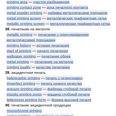
printing area
—
участок изображения
printing contact zone
—
зона печатного контакта
metal powder printing
—
набивка металлическим порошком
metal printing screen
—
металлическая трафаретная сетка
metallic printing screen
—
металлическая трафаретная сетка
38.
печатание на металле
metallic printing
—
печатание с припудриванием
металлическими порошками
printing history
—
история печатания
start of printing
—
начало печатания
wallpaper printing
—
печатание обоев
metal printing
—
печатание на металле
printing quality
—
качество печатания
39.
акцидентная печать
heliographic printing
—
печать с гелиогравюр
imperfect printing
—
печать низкого качества
gravure printing plant
—
фабрика глубокой печати
intaglio printing press
—
машина глубокой печати
letterpress printing form
—
форма высокой печати
40.
печатание акцидентной продукции
monochrome printing