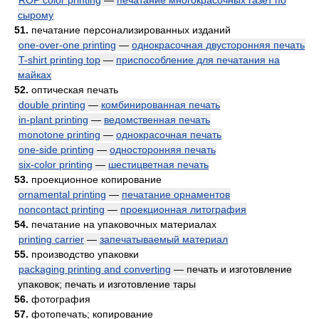
ROP color printing
—
печатание многокрасочных газет по
сырому
51.
печатание персонализированных изданий
one-over-one printing
—
однокрасочная двусторонняя печать
T-shirt printing top
—
приспособление для печатания на
майках
52.
оптическая печать
double printing
—
комбинированная печать
in-plant printing
—
ведомственная печать
monotone printing
—
однокрасочная печать
one-side printing
—
односторонняя печать
six-color printing
—
шестицветная печать
53.
проекционное копирование
ornamental printing
—
печатание орнаментов
noncontact printing
—
проекционная литография
54.
печатание на упаковочных материалах
printing carrier
—
запечатываемый материал
55.
производство упаковки
packaging printing and converting
— печать и изготовление
упаковок; печать и изготовление тары
56.
фотография
57.
фотопечать; копирование