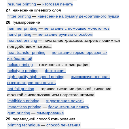
resume printing
—
итоговая печать
27.
нанесение клеевого слоя
flitter printing
—
нанесение на бумагу декоративного пушка
28.
гуммирование
hammer printing
—
печатание с помощью молоточков
hand printing
—
печатание ручным способом
heat-set printing
— печатание красками, закрепляющимися
под действием нагрева
heat transfer printing
—
печатание термопереводных
изображений
helios printing
— гелиопечать, гелиография
heliotype printing
—
фототипия
high quality-high speed printing
—
высококачественная
высокоскоростная печать
hot foil printing
— горячее тиснение фольгой, тиснение
фольгой с использованием нагретого штампа
imbibition printing
—
гидротипная печать
impactless printing
—
бесконтактная печать
gum printing
—
гуммирование
29.
переводной способ копирования
printing technique
—
способ печатания