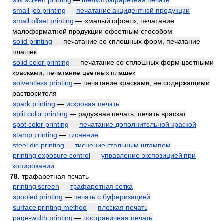
silk screen printing
—
шёлкотрафаретная печать
small job printing
—
печатание акцидентной продукции
small offset printing
— «малый офсет», печатание
малоформатной продукции офсетным способом
solid printing
— печатание со сплошных форм, печатание
плашек
solid color printing
— печатание со сплошных форм цветными
красками, печатание цветных плашек
solventless printing
— печатание красками, не содержащими
растворителя
spark printing
—
искровая печать
split color printing
— радужная печать, печать враскат
spot color printing
—
печатание дополнительной краской
stamp printing
—
тиснение
steel die printing
—
тиснение стальным штампом
printing exposure control
—
управление экспозицией при
копировании
78.
трафаретная печать
printing screen
—
трафаретная сетка
spooled printing
—
печать с буферизацией
surface printing method
—
плоская печать
page-width printing
—
постраничная печать