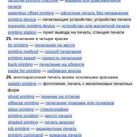
facsimile printing machine
—
машина для факсимильной
печати
waterless offset printing
—
офсетная печать без увлажнения
printing device
— печатающее устройство; устройство печати
magnetic printing device
—
устройство для магнитной печати
printing station
— пункт вывода на печать; станция печати
25.
печатание в четыре краски
tin printing
—
печатание на жести
printing method
—
способ печатания
printing speed
—
скорость печатания
back printing
—
печатание на обороте
paste for printing
—
набивная краска
26.
многокрасочная печать всеми основными красками
gelatin printing
— фототипия, печать с желатиновых печатных
форм
ghost printing
—
тенение на оттиске
giftwrap printing
—
печатание упаковки для подарков
glass printing
—
стеклография
printing position
—
место печати
shaded printing
—
печать враскат
job printing
—
акцидентная печать
printing command
—
команда печати