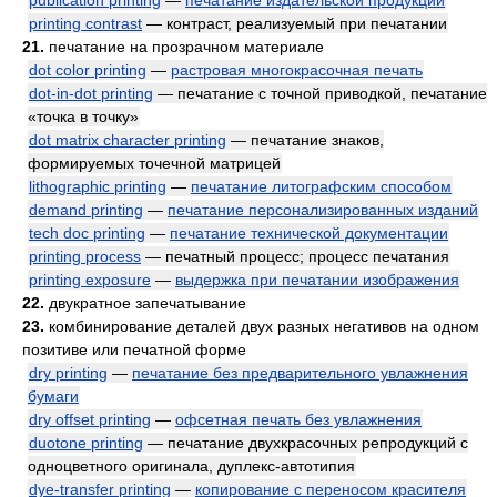
publication printing
—
печатание издательской продукции
printing contrast
— контраст, реализуемый при печатании
21.
печатание на прозрачном материале
dot color printing
—
растровая многокрасочная печать
dot-in-dot printing
— печатание с точной приводкой, печатание
«точка в точку»
dot matrix character printing
— печатание знаков,
формируемых точечной матрицей
lithographic printing
—
печатание литографским способом
demand printing
—
печатание персонализированных изданий
tech doc printing
—
печатание технической документации
printing process
— печатный процесс; процесс печатания
printing exposure
—
выдержка при печатании изображения
22.
двукратное запечатывание
23.
комбинирование деталей двух разных негативов на одном
позитиве или печатной форме
dry printing
—
печатание без предварительного увлажнения
бумаги
dry offset printing
—
офсетная печать без увлажнения
duotone printing
— печатание двухкрасочных репродукций с
одноцветного оригинала, дуплекс-автотипия
dye-transfer printing
—
копирование с переносом красителя