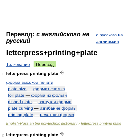
Перевод:
с английского на
с русского на
русский
английский
letterpress+printing+plate
Толкование
Перевод
letterpress printing plate
1
форма высокой печати
plate size
—
формат снимка
foil plate
—
форма из фольги
dished plate
—
вогнутая форма
plate curving
—
изгибание формы
printing plate
—
печатная форма
English-Russian big polytechnic dictionary
letterpress printing plate
>
letterpress printing plate
2