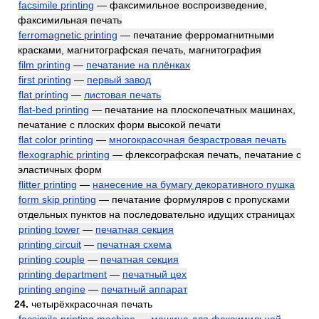
facsimile printing
— факсимильное воспроизведение,
факсимильная печать
ferromagnetic printing
— печатание ферромагнитными
красками, магнитографская печать, магнитография
film printing
—
печатание на плёнках
first printing
—
первый завод
flat printing
—
листовая печать
flat-bed printing
— печатание на плоскопечатных машинах,
печатание с плоских форм высокой печати
flat color printing
—
многокрасочная безрастровая печать
flexographic printing
— флексографская печать, печатание с
эластичных форм
flitter printing
—
нанесение на бумагу декоративного пушка
form skip printing
— печатание формуляров с пропусками
отдельных пунктов на последовательно идущих страницах
printing tower
—
печатная секция
printing circuit
—
печатная схема
printing couple
—
печатная секция
printing department
—
печатный цех
printing engine
—
печатный аппарат
24.
четырёхкрасочная печать