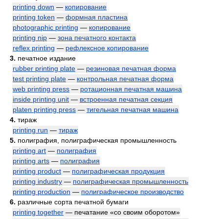
printing down
—
копирование
printing token
—
формная пластина
photographic printing
—
копирование
printing nip
—
зона печатного контакта
reflex printing
—
рефлексное копирование
3.
печатное издание
rubber printing plate
—
резиновая печатная форма
test printing plate
—
контрольная печатная форма
web printing press
—
ротационная печатная машина
inside printing unit
—
встроенная печатная секция
platen printing press
—
тигельная печатная машина
4.
тираж
printing run
—
тираж
5.
полиграфия, полиграфическая промышленность
printing art
—
полиграфия
printing arts
—
полиграфия
printing product
—
полиграфическая продукция
printing industry
—
полиграфическая промышленность
printing production
—
полиграфическое производство
6.
различные сорта печатной бумаги
printing together
— печатание «со своим оборотом»