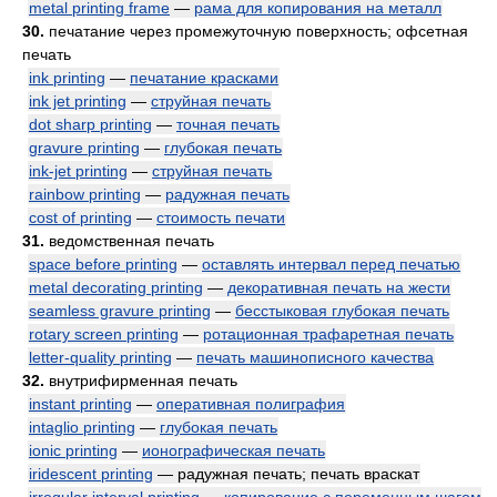
metal printing frame
—
рама для копирования на металл
30.
печатание через промежуточную поверхность; офсетная
печать
ink printing
—
печатание красками
ink jet printing
—
струйная печать
dot sharp printing
—
точная печать
gravure printing
—
глубокая печать
ink-jet printing
—
струйная печать
rainbow printing
—
радужная печать
cost of printing
—
стоимость печати
31.
ведомственная печать
space before printing
—
оставлять интервал перед печатью
metal decorating printing
—
декоративная печать на жести
seamless gravure printing
—
бесстыковая глубокая печать
rotary screen printing
—
ротационная трафаретная печать
letter-quality printing
—
печать машинописного качества
32.
внутрифирменная печать
instant printing
—
оперативная полиграфия
intaglio printing
—
глубокая печать
ionic printing
—
ионографическая печать
iridescent printing
— радужная печать; печать враскат