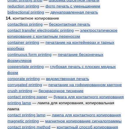
offset printing shop
—
фабрика офсетной печати
reduction printing
—
фото печать с уменьшением
bidirectional printing
—
двунаправленная печать
14.
контактное копирование
contactless printing
—
бесконтактная печать
contact transfer electrostatic printing
—
электростатическое
копирование с контактным переносом
container printing
—
печатание на контейнерах и тарных
коробках
continuous form printing
—
печатание бесконечных
формуляров
copperplate printing
—
глубокая печать с плоских медных
форм
corporate printing
—
ведомственная печать
corrugated printing
—
печатание на гофрированном картоне
crush printing
—
бескрасочное тиснение
contact printing paper
—
бумага для контактного копирования
printing lamp
— лампа для копирования, копировальная
лампа
contact printing lamp
—
лампа для контактного копирования
magnetic printing
—
магнитное копирование сигналограммы
contact printing method
—
контактный способ копирования