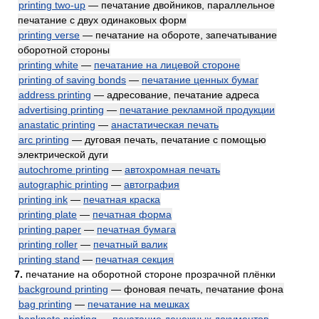
printing two-up
— печатание двойников, параллельное
печатание с двух одинаковых форм
printing verse
— печатание на обороте, запечатывание
оборотной стороны
printing white
—
печатание на лицевой стороне
printing of saving bonds
—
печатание ценных бумаг
address printing
— адресование, печатание адреса
advertising printing
—
печатание рекламной продукции
anastatic printing
—
анастатическая печать
arc printing
— дуговая печать, печатание с помощью
электрической дуги
autochrome printing
—
автохромная печать
autographic printing
—
автография
printing ink
—
печатная краска
printing plate
—
печатная форма
printing paper
—
печатная бумага
printing roller
—
печатный валик
printing stand
—
печатная секция
7.
печатание на оборотной стороне прозрачной плёнки
background printing
— фоновая печать, печатание фона
bag printing
—
печатание на мешках