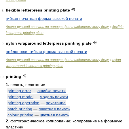
flexible letterpress printing plate
8
гибкая печатная форма высокой печати
Англо-русский словарь по полиграфии и издательскому делу
flexible
>
letterpress printing plate
nylon wraparound letterpress printing plate
9
нейлоновая гибкая форма высокой печати
Англо-русский словарь по полиграфии и издательскому делу
nylon
>
wraparound letterpress printing plate
printing
10
1.
печать, печатание
printing error
—
ошибка печати
printing model
—
модель печати
printing operation
—
печатание
batch printing
—
пакетная печать
colour printing
—
цветная печать
2.
фотографическое копирование; копирование на формную
пластину