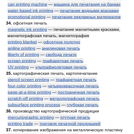
can printing machine
—
машина для печатания на банках
water-based ink printing
—
печатание водными красками
promotional printing
—
печатание рекламных материалов
34.
офсетная печать
magnetic ink printing
— печатание магнитными красками,
магнитографская печать, магнитография
printing blanket
—
офсетное полотно
aniline printing
—
анилиновая печать
liberty of printing
—
свобода печати
screen printing
—
трафаретная печать
UV printing
—
ультрафиолетовая печать
35.
картографическая печать, картопечатание
stencil screen printing
—
трафаретная печать
four-color printing
—
четырехкрасочная печать
page-at-a-time printing
—
постраничная печать
scratch-off printing
—
металлографская печать
subsurface printing process
—
глубокая печать
36.
производство картографической продукции
mercuriographic printing
—
ртутная печать
printing trade
—
торговля печатной продукцией
37.
копирование изображения на металлическую пластину