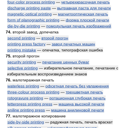
four-color process printing
—
четырехкрасочная печать
discharge printing paste
—
вытравная паста для печати
magnetic-optical printing
—
магнитооптическая печать
form of planographic printing
—
форма плоской печати
die-by-die printing
—
помодульная печать изображений
74.
второй завод, допечатка
second printing
—
второй прогон
printing press factory
—
завод печатных машин
printing mistake
— опечатка, типографская ошибка
75.
второй прогон
security printing
—
печатание ценных бумаг
selective printing
— избирательное печатание, печатание с
избирательным воспроизведением знаков
76.
малотиражная печать
waterless printing
—
офсетная печать без увлажнения
three-colour process printing
—
трехцветная печать
rotogravure printing
—
ротационная глубокая печать
letterpress printing press
—
машина высокой печати
aniline printing press
—
машина анилиновой печати
77.
малотиражное копирование
side-by-side printing
— радужная печать, печать враскат