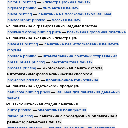
pictorial printing
—
иллюстрационная печать
pigment printing
—
пигментная печать
plane printing
—
печатание на плоскопечатной машине
planographic printing
—
плоская печать
62.
печатание с гравированных медных пластин
positive working printing plate
—
позитивная формная пластина
63.
печатание вкладных иллюстраций
plateless printing
—
печатание без использования печатной
формы
postage printing
—
штемпелевание почтовых отправлений
pressureless printing
—
бесконтактная печать
process printing
— многокрасочная печать с форм,
изготовленных фотомеханическим способом
projection printing
—
проекционное копирование
64.
печатание издательской продукции
banknote printing press
—
машина для печатания денежных
знаков
65.
заключительная стадия печатания
quick printing
—
оперативная полиграфия
raised printing
— печатание с последующим оплавлением
рельефа; рельефная печать