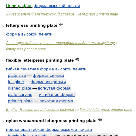
Полиграфия:
форма высокой печати
Универсальный англо-русский словарь
letterpress printing plate
>
letterpress printing plate
3
форма высокой печати
Англо-русский словарь по полиграфии и издательскому делу
>
letterpress printing plate
flexible letterpress printing plate
4
гибкая печатная форма высокой печати
plate size
—
формат снимка
foil plate
—
форма из фольги
dished plate
—
вогнутая форма
plate curving
—
изгибание формы
printing plate
—
печатная форма
English-Russian big polytechnic dictionary
flexible letterpress printing plate
>
nylon wraparound letterpress printing plate
5
нейлоновая гибкая форма высокой печати
tension lock-up plate
— печатная форма, закрепленная