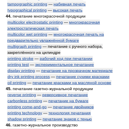
tampographic printing
—
набивная печать
typographical printing
—
высокая печать
44.
печатание многокрасочной продукции
multicolor electrostatic printing
—
многокрасочная
электростатическая печать
multicolor wet printing
—
многокрасочная печать на
предварительно увлажнённой бумаге
multigraph printing
— печатание с ручного набора,
закреплённого на цилиндре
printing stroke
—
рабочий ход при печатании
printing test
—
экспериментальное печатание
display printing
—
печатание на прозрачном материале
dry ink printing process
—
печатание сухими красками
oil printing
—
печатание красками на масляной основе
45.
печатание газетно-журнальной продукции
reverse printing
—
реверсивное печатание
carbonless printing
—
печатание на бумаге
printing come-and-go
—
печатание двойников
printing technology
—
технология печатания
shadow printing
—
печатание знаков с тенью
46.
газетно-журнальное производство