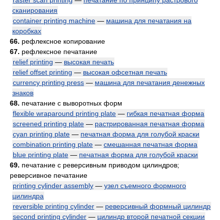
raster scan printing
—
печатание по принципу растрового
сканирования
container printing machine
—
машина для печатания на
коробках
66.
рефлексное копирование
67.
рефлексное печатание
relief printing
—
высокая печать
relief offset printing
—
высокая офсетная печать
currency printing press
—
машина для печатания денежных
знаков
68.
печатание с выворотных форм
flexible wraparound printing plate
—
гибкая печатная форма
screened printing plate
—
растрированная печатная форма
cyan printing plate
—
печатная форма для голубой краски
combination printing plate
—
смешанная печатная форма
blue printing plate
—
печатная форма для голубой краски
69.
печатание с реверсивным приводом цилиндров;
реверсивное печатание
printing cylinder assembly
—
узел съемного формного
цилиндра
reversible printing cylinder
—
реверсивный формный цилиндр
second printing cylinder
—
цилиндр второй печатной секции