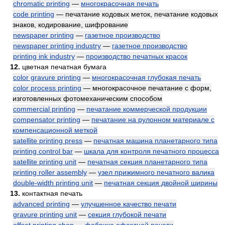
chromatic printing
—
многокрасочная печать
code printing
— печатание кодовых меток, печатание кодовых
знаков, кодирование, шифрование
newspaper printing
—
газетное производство
newspaper printing industry
—
газетное производство
printing ink industry
—
производство печатных красок
12.
цветная печатная бумага
color gravure printing
—
многокрасочная глубокая печать
color process printing
— многокрасочное печатание с форм,
изготовленных фотомеханическим способом
commercial printing
—
печатание коммерческой продукции
compensator printing
—
печатание на рулонном материале с
компенсационной меткой
satellite printing press
—
печатная машина планетарного типа
printing control bar
—
шкала для контроля печатного процесса
satellite printing unit
—
печатная секция планетарного типа
printing roller assembly
—
узел прижимного печатного валика
double-width printing unit
—
печатная секция двойной ширины
13.
контактная печать
advanced printing
—
улучшенное качество печати
gravure printing unit
—
секция глубокой печати