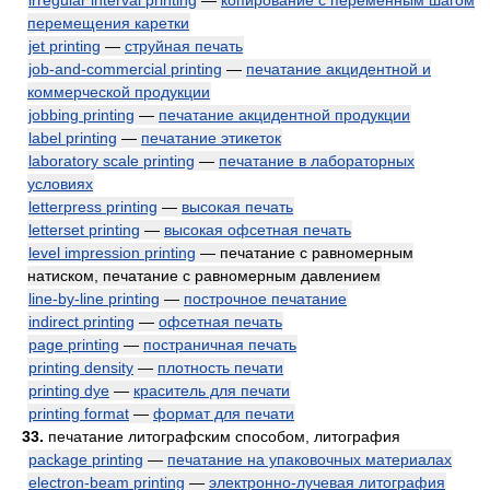
irregular interval printing
—
копирование с переменным шагом
перемещения каретки
jet printing
—
струйная печать
job-and-commercial printing
—
печатание акцидентной и
коммерческой продукции
jobbing printing
—
печатание акцидентной продукции
label printing
—
печатание этикеток
laboratory scale printing
—
печатание в лабораторных
условиях
letterpress printing
—
высокая печать
letterset printing
—
высокая офсетная печать
level impression printing
— печатание с равномерным
натиском, печатание с равномерным давлением
line-by-line printing
—
построчное печатание
indirect printing
—
офсетная печать
page printing
—
постраничная печать
printing density
—
плотность печати
printing dye
—
краситель для печати
printing format
—
формат для печати
33.
печатание литографским способом, литография
package printing
—
печатание на упаковочных материалах
electron-beam printing
—
электронно-лучевая литография