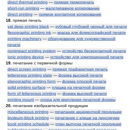
direct thermal printing
—
прямая термопечать
short-run printing
—
малотиражное копирование
direct printing
—
прямое контактное копирование
18.
прямая печать
vat deep printing black
—
кубовый глубокий черный для печати
flexographic printing ink
—
краска для флексографской печати
printing machinery
—
оборудование для художественной
печати
nonimpact printing system
—
устройство бесконтактной печати
ionic printing device
—
устройство для электроионной печати
19.
печатание с первичной формы
direct screen printing
—
прямая трафаретная печать
letterpress printing plate
—
форма высокой печати
planographic printing form
—
форма плоской печати
solid printing surface
—
плашка на печатной форме
form of letterpress printing
—
форма высокой печати
printing mount
—
опора для крепления печатной формы
20.
печатание изобразительной продукции
miscellaneous printing
—
печатание акцидентной продукции
linoleum-block printing
—
печатание с клише на линолеуме
book printing schedule
—
план выпуска печатной продукции