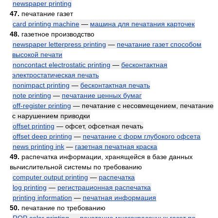
newspaper printing
47.
печатание газет
card printing machine
—
машина для печатания карточек
48.
газетное производство
newspaper letterpress printing
—
печатание газет способом
высокой печати
noncontact electrostatic printing
—
бесконтактная
электростатическая печать
nonimpact printing
—
бесконтактная печать
note printing
—
печатание ценных бумаг
off-register printing
— печатание с несовмещением, печатание
с нарушением приводки
offset printing
— офсет, офсетная печать
offset deep printing
—
печатание с форм глубокого офсета
news printing ink
—
газетная печатная краска
49.
распечатка информации, хранящейся в базе данных
вычислительной системы по требованию
computer output printing
—
распечатка
log printing
—
регистрационная распечатка
printing information
—
печатная информация
50.
печатание по требованию