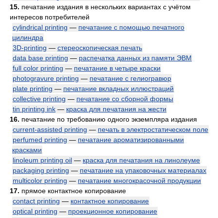
15.
печатание издания в нескольких вариантах с учётом
интересов потребителей
cylindrical printing
—
печатание с помощью печатного
цилиндра
3D-printing
—
стереоскопическая печать
data base printing
—
распечатка данных из памяти ЭВМ
full color printing
—
печатание в четыре краски
photogravure printing
—
печатание с гелиогравюр
plate printing
—
печатание вкладных иллюстраций
collective printing
—
печатание со сборной формы
tin printing ink
—
краска для печатания на жести
16.
печатание по требованию одного экземпляра издания
current-assisted printing
—
печать в электростатическом поле
perfumed printing
—
печатание ароматизированными
красками
linoleum printing oil
—
краска для печатания на линолеуме
packaging printing
—
печатание на упаковочных материалах
multicolor printing
—
печатание многокрасочной продукции
17.
прямое контактное копирование
contact printing
—
контактное копирование
optical printing
—
проекционное копирование