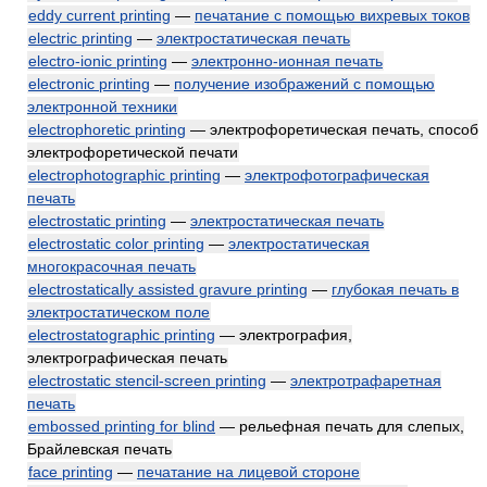
eddy current printing
—
печатание с помощью вихревых токов
electric printing
—
электростатическая печать
electro-ionic printing
—
электронно-ионная печать
electronic printing
—
получение изображений с помощью
электронной техники
electrophoretic printing
— электрофоретическая печать, способ
электрофоретической печати
electrophotographic printing
—
электрофотографическая
печать
electrostatic printing
—
электростатическая печать
electrostatic color printing
—
электростатическая
многокрасочная печать
electrostatically assisted gravure printing
—
глубокая печать в
электростатическом поле
electrostatographic printing
— электрография,
электрографическая печать
electrostatic stencil-screen printing
—
электротрафаретная
печать
embossed printing for blind
— рельефная печать для слепых,
Брайлевская печать
face printing
—
печатание на лицевой стороне