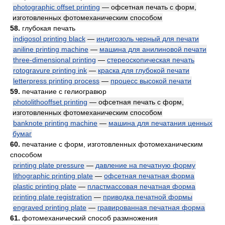
photographic offset printing
— офсетная печать с форм,
изготовленных фотомеханическим способом
58.
глубокая печать
indigosol printing black
—
индигозоль черный для печати
aniline printing machine
—
машина для анилиновой печати
three-dimensional printing
—
стереоскопическая печать
rotogravure printing ink
—
краска для глубокой печати
letterpress printing process
—
процесс высокой печати
59.
печатание с гелиогравюр
photolithooffset printing
— офсетная печать с форм,
изготовленных фотомеханическим способом
banknote printing machine
—
машина для печатания ценных
бумаг
60.
печатание с форм, изготовленных фотомеханическим
способом
printing plate pressure
—
давление на печатную форму
lithographic printing plate
—
офсетная печатная форма
plastic printing plate
—
пластмассовая печатная форма
printing plate registration
—
приводка печатной формы
engraved printing plate
—
гравированная печатная форма
61.
фотомеханический способ размножения