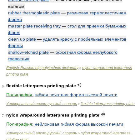
натягом
rubber thermoplastic plate
—
резиновая термопластичная
форма
master plate receiving tray
—
стол для приемки бумажных
форм
clean up plate
—
удалять краску с пробельных элементов
формы
shallow-etched plate
—
офсетная форма неглубокого
травления
English-Russian big polytechnic dictionary
nylon wraparound letterpress
>
printing plate
flexible letterpress printing plate
6
Полиграфия:
гибкая печатная форма высокой печати
Универсальный англо-русский словарь
flexible letterpress printing plate
>
nylon wraparound letterpress printing plate
7
Полиграфия:
нейлоновая гибкая форма высокой печати
Универсальный англо-русский словарь
nylon wraparound letterpress
>
printing plate