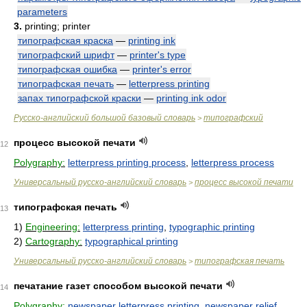
parameters
3.
printing; printer
типографская краска
—
printing ink
типографский шрифт
—
printer's type
типографская ошибка
—
printer's error
типографская печать
—
letterpress printing
запах типографской краски
—
printing ink odor
Русско-английский большой базовый словарь
типографский
>
процесс высокой печати
12
Polygraphy:
letterpress printing process
,
letterpress process
Универсальный русско-английский словарь
процесс высокой печати
>
типографская печать
13
1)
Engineering:
letterpress printing
,
typographic printing
2)
Cartography:
typographical printing
Универсальный русско-английский словарь
типографская печать
>
печатание газет способом высокой печати
14
Polygraphy:
newspaper letterpress printing
,
newspaper relief