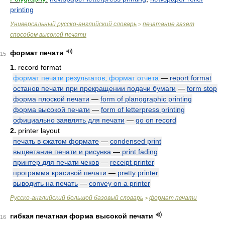
printing
Универсальный русско-английский словарь
печатание газет
>
способом высокой печати
формат печати
15
1.
record format
формат печати результатов; формат отчета
—
report format
останов печати при прекращении подачи бумаги
—
form stop
форма плоской печати
—
form of planographic printing
форма высокой печати
—
form of letterpress printing
официально заявлять для печати
—
go on record
2.
printer layout
печать в сжатом формате
—
condensed print
выцветание печати и рисунка
—
print fading
принтер для печати чеков
—
receipt printer
программа красивой печати
—
pretty printer
выводить на печать
—
convey on a printer
Русско-английский большой базовый словарь
формат печати
>
гибкая печатная форма высокой печати
16