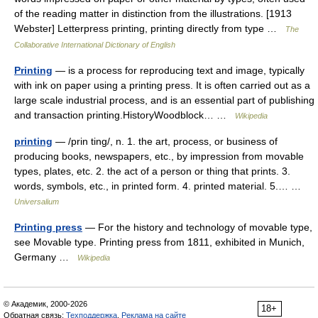
of the reading matter in distinction from the illustrations. [1913
Webster] Letterpress printing, printing directly from type …
The
Collaborative International Dictionary of English
Printing
— is a process for reproducing text and image, typically
with ink on paper using a printing press. It is often carried out as a
large scale industrial process, and is an essential part of publishing
and transaction printing.HistoryWoodblock… …
Wikipedia
printing
— /prin ting/, n. 1. the art, process, or business of
producing books, newspapers, etc., by impression from movable
types, plates, etc. 2. the act of a person or thing that prints. 3.
words, symbols, etc., in printed form. 4. printed material. 5.… …
Universalium
Printing press
— For the history and technology of movable type,
see Movable type. Printing press from 1811, exhibited in Munich,
Germany …
Wikipedia
© Академик, 2000-2026
18+
Обратная связь:
Техподдержка
,
Реклама на сайте