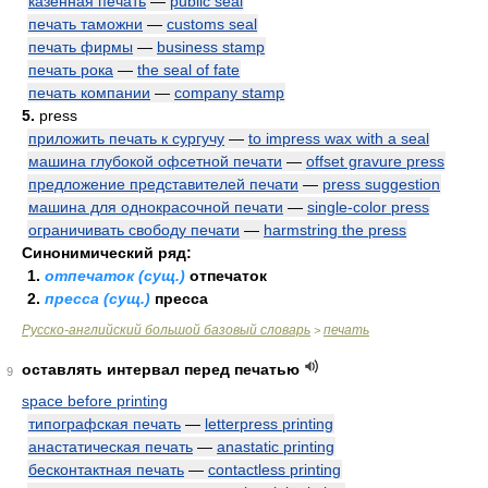
казенная печать
—
public seal
печать таможни
—
customs seal
печать фирмы
—
business stamp
печать рока
—
the seal of fate
печать компании
—
company stamp
5.
press
приложить печать к сургучу
—
to impress wax with a seal
машина глубокой офсетной печати
—
offset gravure press
предложение представителей печати
—
press suggestion
машина для однокрасочной печати
—
single-color press
ограничивать свободу печати
—
harmstring the press
Синонимический ряд:
1.
отпечаток (сущ.)
отпечаток
2.
пресса (сущ.)
пресса
Русско-английский большой базовый словарь
печать
>
оставлять интервал перед печатью
9
space before printing
типографская печать
—
letterpress printing
анастатическая печать
—
anastatic printing
бесконтактная печать
—
contactless printing