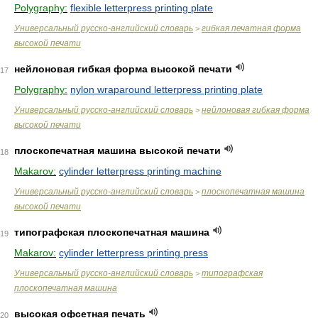
Polygraphy:
flexible letterpress printing plate
Универсальный русско-английский словарь
гибкая печатная форма
>
высокой печати
нейлоновая гибкая форма высокой печати
17
Polygraphy:
nylon wraparound letterpress printing plate
Универсальный русско-английский словарь
нейлоновая гибкая форма
>
высокой печати
плоскопечатная машина высокой печати
18
Makarov:
cylinder letterpress printing machine
Универсальный русско-английский словарь
плоскопечатная машина
>
высокой печати
типографская плоскопечатная машина
19
Makarov:
cylinder letterpress printing press
Универсальный русско-английский словарь
типографская
>
плоскопечатная машина
высокая офсетная печать
20