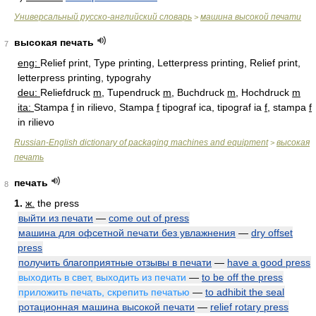
Универсальный русско-английский словарь
машина высокой печати
>
высокая печать
7
eng:
Relief print, Type printing, Letterpress printing, Relief print,
letterpress printing, typograhy
deu:
Reliefdruck
m
, Tupendruck
m
, Buchdruck
m
, Hochdruck
m
ita:
Stampa
f
in rilievo, Stampa
f
tipograf ica, tipograf ia
f
, stampa
f
in rilievo
Russian-English dictionary of packaging machines and equipment
высокая
>
печать
печать
8
1.
ж.
the press
выйти из печати
—
come out of press
машина для офсетной печати без увлажнения
—
dry offset
press
получить благоприятные отзывы в печати
—
have a good press
выходить в свет, выходить из печати
—
to be off the press
приложить печать, скрепить печатью
—
to adhibit the seal
ротационная машина высокой печати
—
relief rotary press