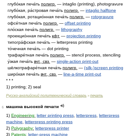
глубо́кая печа́ть
полигр.
— intaglio (printing), photogravure
глубо́кая, ра́стровая печа́ть
полигр.
—
intaglio halftone
глубо́кая, ротацио́нная печа́ть
полигр.
—
rotogravure
офсе́тная печа́ть
полигр.
—
offset printing
пло́ская печа́ть
полигр.
—
lithography
проекцио́нная печа́ть
кфт.
—
projection printing
типогра́фская печа́ть — letterpress printing
то́чечная печа́ть — dot printing
трафаре́тная печа́ть
полигр.
— stencil process, stenciling
у́зкая печа́ть
вчт., свз.
—
single-action print-out
шёлкотрафаре́тная печа́ть
полигр.
—
(silk-)screen printing
широ́кая печа́ть
вчт., свз.
—
line-a-time print-out
* * *
1) printing; 2) seal
Русско-английский политехнический словарь
печать
>
машина высокой печати
6
1)
Engineering:
letter printing press
,
letterpress
,
letterpress
machine
,
letterpress printing press
2)
Polygraphy:
letterpress printer
3)
Patents:
letter-press machine