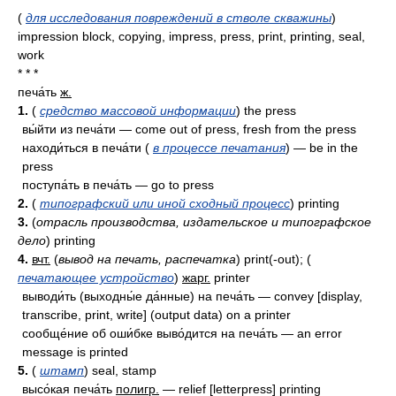
(
для исследования повреждений в стволе скважины
)
impression block, copying, impress, press, print, printing, seal,
work
* * *
печа́ть
ж.
1.
(
средство массовой информации
) the press
вы́йти из печа́ти — come out of press, fresh from the press
находи́ться в печа́ти (
в процессе печатания
) — be in the
press
поступа́ть в печа́ть — go to press
2.
(
типографский или иной сходный процесс
) printing
3.
(
отрасль производства, издательское и типографское
дело
) printing
4.
вчт.
(
вывод на печать, распечатка
) print(-out); (
печатающее устройство
)
жарг.
printer
выводи́ть (выходны́е да́нные) на печа́ть — convey [display,
transcribe, print, write] (output data) on a printer
сообще́ние об оши́бке выво́дится на печа́ть — an error
message is printed
5.
(
штамп
) seal, stamp
высо́кая печа́ть
полигр.
— relief [letterpress] printing