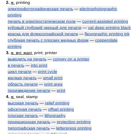
2.
ж.
printing
электрофотографическая печать
—
electrophotographic
printing
печать в электростатическом поле
—
current-assisted printing
кубовый глубокий черный для печати
—
vat deep printing black
краска для флексографской печати
—
flexographic printing ink
глубокая печать с плоских медных форм
—
copperplate
printing
3.
ж. вчт. жарг.
print; printer
выводить на печать
—
convey on a printer
в печать
—
into print
цикл печати
—
print cycle
мелкая печать
—
small print
область печати
—
print area
произведение печати
—
print
4.
ж.
seal, stamp
высокая печать
—
relief printing
офсетная печать
—
offset printing
плоская печать
—
lithography
проекционная печать
—
projection printing
типографская печать
—
letterpress printing