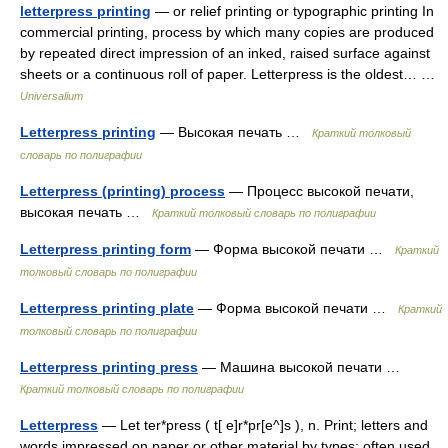
letterpress printing
— or relief printing or typographic printing In
commercial printing, process by which many copies are produced
by repeated direct impression of an inked, raised surface against
sheets or a continuous roll of paper. Letterpress is the oldest… …
Universalium
Letterpress printing
— Высокая печать …
Краткий толковый
словарь по полиграфии
Letterpress (printing) process
— Процесс высокой печати,
высокая печать …
Краткий толковый словарь по полиграфии
Letterpress printing form
— Форма высокой печати …
Краткий
толковый словарь по полиграфии
Letterpress printing plate
— Форма высокой печати …
Краткий
толковый словарь по полиграфии
Letterpress printing press
— Машина высокой печати …
Краткий толковый словарь по полиграфии
Letterpress
— Let ter*press ( t[ e]r*pr[e^]s ), n. Print; letters and
words impressed on paper or other material by types; often used