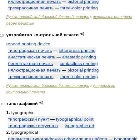
иллюстрационная печать
—
pictorial printing
трехкрасочная печать
—
three-color printing
Русско-английский большой базовый словарь
оставлять интервал
>
перед печатью
устройство контрольной печати
10
repead printing device
типографская печать
—
letterpress printing
анастатическая печать
—
anastatic printing
бесконтактная печать
—
contactless printing
иллюстрационная печать
—
pictorial printing
трехкрасочная печать
—
three-color printing
Русско-английский большой базовый словарь
устройство
>
контрольной печати
типографский
11
1.
typographic
типографский пункт
—
typographical point
типографское искусство
—
typographic art
2.
typographical
параметры типографского оформления набора
—
typographic