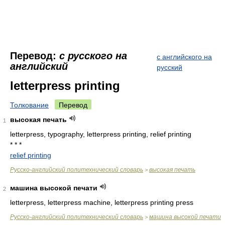
Перевод:
с русского на
с английского на
английский
русский
letterpress printing
Толкование
Перевод
высокая печать
1
letterpress, typography, letterpress printing, relief printing
* * *
relief printing
Русско-английский политехнический словарь
высокая печать
>
машина высокой печати
2
letterpress, letterpress machine, letterpress printing press
Русско-английский политехнический словарь
машина высокой печати
>