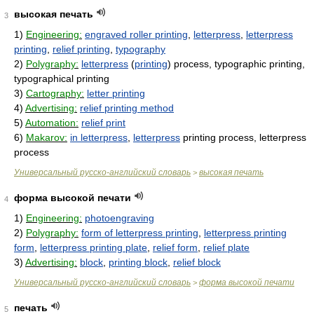
высокая печать
3
1)
Engineering:
engraved roller printing
,
letterpress
,
letterpress
printing
,
relief printing
,
typography
2)
Polygraphy:
letterpress
(
printing
) process, typographic printing,
typographical printing
3)
Cartography:
letter printing
4)
Advertising:
relief printing method
5)
Automation:
relief print
6)
Makarov:
in letterpress
,
letterpress
printing process, letterpress
process
Универсальный русско-английский словарь
высокая печать
>
форма высокой печати
4
1)
Engineering:
photoengraving
2)
Polygraphy:
form of letterpress printing
,
letterpress printing
form
,
letterpress printing plate
,
relief form
,
relief plate
3)
Advertising:
block
,
printing block
,
relief block
Универсальный русско-английский словарь
форма высокой печати
>
печать
5