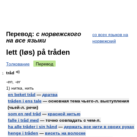
Перевод:
с норвежского
со всех языков на
на все языки
норвежский
lett (løs) på tråden
Толкование
Перевод
tråd
1
-en, -er
1)
нитка, нить
en beket tråd
—
дратва
tråden i ens tale
— основная тема чьего-л. выступления
(чьей-л. речи)
som en rød tråd
—
красной нитью
falle i tråd med
— точно совпадать с чем-л.
ha alle tråder i sin hånd
—
держать все нити в своих руках
henge i tråden
—
висеть на волоске