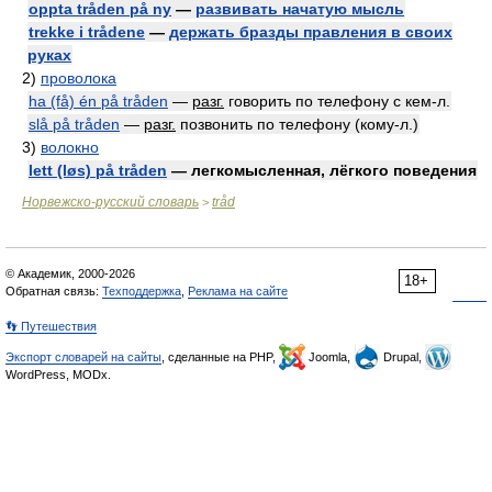
oppta tråden på ny
—
развивать начатую мысль
trekke i trådene
—
держать бразды правления в своих
руках
2)
проволока
ha (få) én på tråden
—
разг.
говорить по телефону с кем-л.
slå på tråden
—
разг.
позвонить по телефону (кому-л.)
3)
волокно
lett (løs) på tråden
— легкомысленная, лёгкого поведения
Норвежско-русский словарь
tråd
>
© Академик, 2000-2026
18+
Обратная связь:
Техподдержка
,
Реклама на сайте
👣 Путешествия
Экспорт словарей на сайты
, сделанные на PHP,
Joomla,
Drupal,
WordPress, MODx.