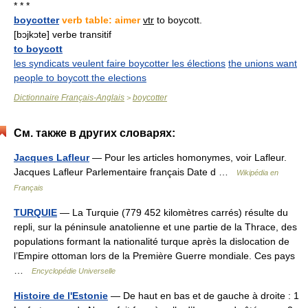
* * *
boycotter
verb table: aimer
vtr
to boycott.
[bɔjkɔte] verbe transitif
to boycott
les syndicats veulent faire boycotter les élections
the unions want
people to boycott the elections
Dictionnaire Français-Anglais
boycotter
>
См. также в других словарях:
Jacques Lafleur
— Pour les articles homonymes, voir Lafleur.
Jacques Lafleur Parlementaire français Date d …
Wikipédia en
Français
TURQUIE
— La Turquie (779 452 kilomètres carrés) résulte du
repli, sur la péninsule anatolienne et une partie de la Thrace, des
populations formant la nationalité turque après la dislocation de
l’Empire ottoman lors de la Première Guerre mondiale. Ces pays
…
Encyclopédie Universelle
Histoire de l'Estonie
— De haut en bas et de gauche à droite : 1