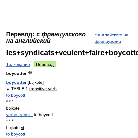
Перевод:
с французского
с английского на
на английский
французский
les+syndicats+veulent+faire+boycott
Толкование
Перевод
boycotter
1
boycotter
[bɔjkɔte]
➭ TABLE 1
transitive verb
to boycott
* * *
bɔjkɔte
verbe transitif
to boycott
* * *
bɔjkɔte
vt
to boycott