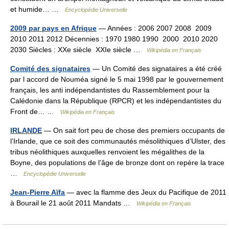
et humide… …
Encyclopédie Universelle
2009 par pays en Afrique
— Années : 2006 2007 2008 2009
2010 2011 2012 Décennies : 1970 1980 1990 2000 2010 2020
2030 Siècles : XXe siècle XXIe siècle …
Wikipédia en Français
Comité des signataires
— Un Comité des signataires a été créé
par l accord de Nouméa signé le 5 mai 1998 par le gouvernement
français, les anti indépendantistes du Rassemblement pour la
Calédonie dans la République (RPCR) et les indépendantistes du
Front de… …
Wikipédia en Français
IRLANDE
— On sait fort peu de chose des premiers occupants de
l’Irlande, que ce soit des communautés mésolithiques d’Ulster, des
tribus néolithiques auxquelles renvoient les mégalithes de la
Boyne, des populations de l’âge de bronze dont on repère la trace
…
Encyclopédie Universelle
Jean-Pierre Aïfa
— avec la flamme des Jeux du Pacifique de 2011
à Bourail le 21 août 2011 Mandats …
Wikipédia en Français