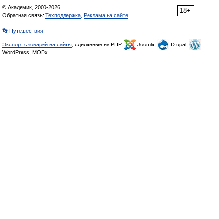
© Академик, 2000-2026
18+
Обратная связь:
Техподдержка
,
Реклама на сайте
👣 Путешествия
Экспорт словарей на сайты
, сделанные на PHP,
Joomla,
Drupal,
WordPress, MODx.