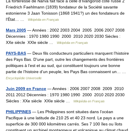
La forteresse de Narva fait face à celle d’Ivangorod côté russe 2
Friedrich Faehlmann (1839) fondateur de la Société savante
estonienne 3 Jaan Tonisson (1868 1941?) un des fondateurs de
l’État… …
Wikipédia en Français
Mars 2005
— Années : 2002 2003 2004 2005 2006 2007 2008
Décennies : 1970 1980 1990 2000 2010 2020 2030 Siècles :
XXe siècle XXIe siècle …
Wikipédia en Français
PAYS-BAS
— Deux fils conducteurs particuliers marquent l’histoire
des Pays Bas. D’une part, outre les changements des frontières
politiques à l’est et au sud, qui constituent toujours une bonne
partie de l’histoire d’un peuple, les Pays Bas connaissent un… …
Encyclopédie Universelle
Juin 2009 en France
— Années : 2006 2007 2008 2009 2010
2011 2012 Décennies : 1970 1980 1990 2000 2010 2020 2030
Siècles : XXe siècle XXIe siècle …
Wikipédia en Français
PHILIPPINES
— Les Philippines sont situées dans l’océan
Pacifique à une latitude de 210 25 et 40 23 nord. Le pays a une
superficie de 300 000 kilomètres carrés. Ses 7 100 îles ou îlots
constituent un archipel montagneux et volcanique au climat chaud