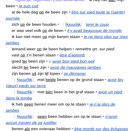
been
•
je suis cuit
al de hele dag
op
de been zijn
•
être sur pied toute la (sainte)
journée
zich
op
de been houden
•
〈
figuurlijk
〉
tenir le coup
er was veel volk
op
de been
•
il y avait beaucoup de monde
ik kan niet meer
op
mijn benen staan
•
je ne tiens plus sur mes
jambes
iemand weer
op
de been helpen
•
remettre qn. sur pied
vast
op
z'n benen staan
•
être d'aplomb
goed
ter
been zijn
•
±
avoir bon pied bon oeil
slecht
ter
been zijn
•
avoir de mauvaises jambes
zijn benen
uit
zijn lijf lopen
•
se démener
〈
figuurlijk
〉
met
beide
benen op de grond staan
•
avoir les
(deux) pieds sur terre
〈
figuurlijk
〉
met
één
been in het graf staan
•
avoir un pied
dans la tombe
ik heb
geen
benen meer om op te staan
•
je n'ai plus de
jambes
〈
figuurlijk
〉
geen
been hebben om op te staan
•
n'avoir
aucun moyen de se justifier
benen
als
een ooievaar hebben
•
être monté sur des échasses