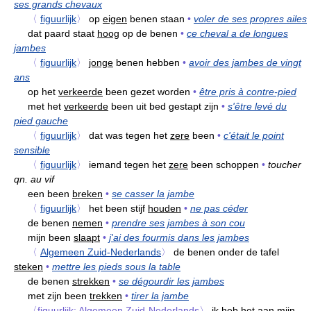
ses grands chevaux
〈
figuurlijk
〉
op
eigen
benen staan
•
voler de ses propres ailes
dat paard staat
hoog
op de benen
•
ce cheval a de longues
jambes
〈
figuurlijk
〉
jonge
benen hebben
•
avoir des jambes de vingt
ans
op het
verkeerde
been gezet worden
•
être pris à contre-pied
met het
verkeerde
been uit bed gestapt zijn
•
s'être levé du
pied gauche
〈
figuurlijk
〉
dat was tegen het
zere
been
•
c'était le point
sensible
〈
figuurlijk
〉
iemand tegen het
zere
been schoppen
•
toucher
qn. au vif
een been
breken
•
se casser la jambe
〈
figuurlijk
〉
het been stijf
houden
•
ne pas céder
de benen
nemen
•
prendre ses jambes à son cou
mijn been
slaapt
•
j'ai des fourmis dans les jambes
〈
Algemeen Zuid-Nederlands
〉
de benen onder de tafel
steken
•
mettre les pieds sous la table
de benen
strekken
•
se dégourdir les jambes
met zijn been
trekken
•
tirer la jambe
〈figuurlijk; Algemeen Zuid-Nederlands〉
ik heb het
aan
mijn