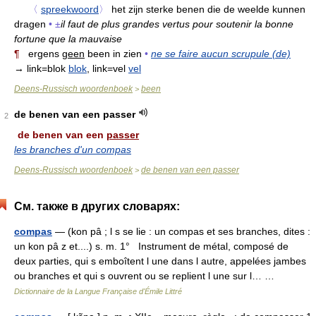
〈
spreekwoord
〉
het zijn sterke benen die de weelde kunnen
dragen
•
±
il faut de plus grandes vertus pour soutenir la bonne
fortune que la mauvaise
¶
ergens
geen
been in zien
•
ne se faire aucun scrupule (de)
→ link=blok
blok
, link=vel
vel
Deens-Russisch woordenboek
been
>
de benen van een passer
2
de benen van een
passer
les branches d'un compas
Deens-Russisch woordenboek
de benen van een passer
>
См. также в других словарях:
compas
— (kon pâ ; l s se lie : un compas et ses branches, dites :
un kon pâ z et....) s. m. 1° Instrument de métal, composé de
deux parties, qui s emboîtent l une dans l autre, appelées jambes
ou branches et qui s ouvrent ou se replient l une sur l… …
Dictionnaire de la Langue Française d'Émile Littré