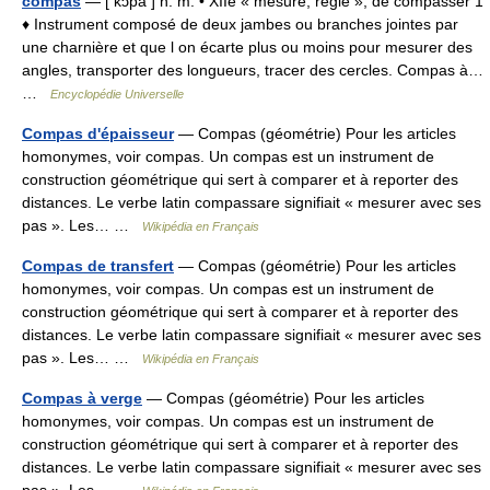
compas
— [ kɔ̃pa ] n. m. • XIIe « mesure, règle »; de compasser 1
♦ Instrument composé de deux jambes ou branches jointes par
une charnière et que l on écarte plus ou moins pour mesurer des
angles, transporter des longueurs, tracer des cercles. Compas à…
…
Encyclopédie Universelle
Compas d'épaisseur
— Compas (géométrie) Pour les articles
homonymes, voir compas. Un compas est un instrument de
construction géométrique qui sert à comparer et à reporter des
distances. Le verbe latin compassare signifiait « mesurer avec ses
pas ». Les… …
Wikipédia en Français
Compas de transfert
— Compas (géométrie) Pour les articles
homonymes, voir compas. Un compas est un instrument de
construction géométrique qui sert à comparer et à reporter des
distances. Le verbe latin compassare signifiait « mesurer avec ses
pas ». Les… …
Wikipédia en Français
Compas à verge
— Compas (géométrie) Pour les articles
homonymes, voir compas. Un compas est un instrument de
construction géométrique qui sert à comparer et à reporter des
distances. Le verbe latin compassare signifiait « mesurer avec ses