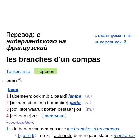
Перевод:
с
с французского на
нидерландского на
нидерландский
французский
les branches d'un compas
Толкование
Перевод
been
1
been
1
[algemeen; ook m.b.t. paard]
jambe
〈v.〉
2
[lichaamsdeel m.b.t. een dier]
patte
〈v.〉
3
[bot; stof waaruit botten bestaan]
os
〈m.〉
4
[gebeente]
os
〈
meervoud
〉
♦
voorbeelden:
1
de benen van een
passer
•
les branches d'un compas
〈
figuurlijk
〉
op zijn
achterste
benen gaan staan
•
monter sur