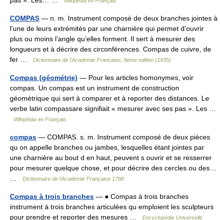
pas ». Les… …
Wikipédia en Français
COMPAS
— n. m. Instrument composé de deux branches jointes à
l’une de leurs extrémités par une charnière qui permet d’ouvrir
plus ou moins l’angle qu’elles forment. Il sert à mesurer des
longueurs et à décrire des circonférences. Compas de cuivre, de
fer …
Dictionnaire de l'Academie Francaise, 8eme edition (1935)
Compas (géométrie)
— Pour les articles homonymes, voir
compas. Un compas est un instrument de construction
géométrique qui sert à comparer et à reporter des distances. Le
verbe latin compassare signifiait « mesurer avec ses pas ». Les …
Wikipédia en Français
compas
— COMPAS. s. m. Instrument composé de deux pièces
qu on appelle branches ou jambes, lesquelles étant jointes par
une charnière au bout d en haut, peuvent s ouvrir et se resserrer
pour mesurer quelque chose, et pour décrire des cercles ou des…
…
Dictionnaire de l'Académie Française 1798
Compas à trois branches
— ● Compas à trois branches
instrument à trois branches articulées qu emploient les sculpteurs
pour prendre et reporter des mesures …
Encyclopédie Universelle