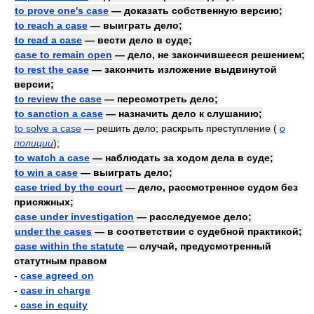
to prove one's case
— доказать собственную версию;
to reach a case
— выиграть дело;
to read a case
— вести дело в суде;
case to remain open
— дело, не закончившееся решением;
to rest the case
— закончить изложение выдвинутой
версии;
to review the case
— пересмотреть дело;
to sanction a case
— назначить дело к слушанию;
to solve a case
— решить дело; раскрыть преступление
(
о
полиции
)
;
to watch a case
— наблюдать за ходом дела в суде;
to win a case
— выиграть дело;
case tried by the court
— дело, рассмотренное судом без
присяжных;
case under investigation
— расследуемое дело;
under the cases
— в соответствии с судебной практикой;
case within the statute
— случай, предусмотренный
статутным правом
-
case agreed on
-
case in charge
-
case in equity