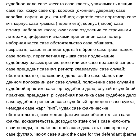
судебное дело case кассета case класть, упаковывать в ящик
case тех. кожух case стр. коробка (оконная, дверная) case
коробка, ларец; ящик; контейнер; cigarette case портсигар case
вчт. корпус case крышка (переплета); корпус (часов) case
полигр. наборная касса; lower case отделение со строчными
литерами, цифрами и знаками препинания case полигр.
наборная касса case обстоятельство case обшивать,
покрывать; cased in armour одетый в броню case грам. падеж
case полигр. переплетная крышка case подлежащие
судебному рассмотрению дело или иск case правовой вопрос
case прецедент case вчт. регистр клавиатуры case случай;
обстоятельство; положение; дело; as the case stands при
данном положении дел case случай, положение case случай в
судебной практике case юр. судебное дело; случай в судебной
практике, прецедент; pl судебная практика case судебное дело
case судебное решение case судебный прецедент case сумка;
чемодан case жарг. "тип", чудак case фактические
обстоятельства, изложение фактических обстоятельств case
факты, доказательства, доводы; to state one's case изложить
свои доводы; to make out one's case доказать свою правоту
case футляр, чехол case ящик the case for the defendant факты