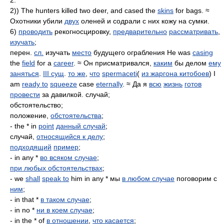
2.
2)) The hunters killed two deer, and cased the
skins
for bags. ≈
Охотники убили
двух
оленей и содрали с них кожу на сумки.
6)
проводить
рекогносцировку,
предварительно
рассматривать
,
изучать
;
перен.
сл.
изучать
место
будущего ограбления He was
casing
the
field
for a
career
. ≈ Он присматривался,
каким
бы делом
ему
заняться
.
III сущ
.
то же
,
что
spermaceti
(
из жаргона китобоев
) I
am
ready to
squeeze
case
eternally
. ≈ Да я
всю
жизнь
готов
провести
за давилкой. случай;
обстоятельство;
положение,
обстоятельства
;
- the * in
point
данный случай
;
случай,
относящийся к делу
;
подходящий
пример
;
- in any *
во всяком случае
;
при любых обстоятельствах
;
- we
shall
speak to
him in any * мы
в любом случае
поговорим с
ним
;
- in that *
в таком случае
;
- in no *
ни в коем случае
;
- in the * of
в отношении
,
что касается
;