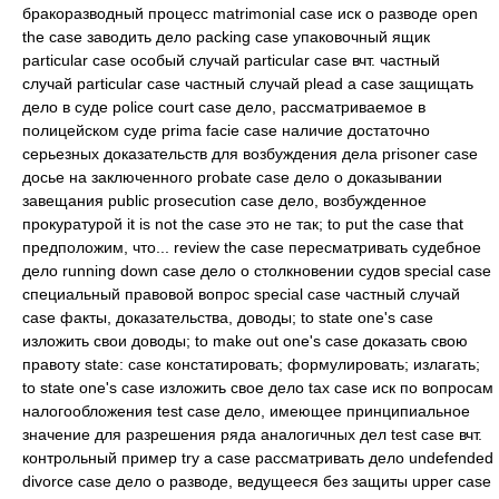
бракоразводный процесс matrimonial case иск о разводе open
the case заводить дело packing case упаковочный ящик
particular case особый случай particular case вчт. частный
случай particular case частный случай plead a case защищать
дело в суде police court case дело, рассматриваемое в
полицейском суде prima facie case наличие достаточно
серьезных доказательств для возбуждения дела prisoner case
досье на заключенного probate case дело о доказывании
завещания public prosecution case дело, возбужденное
прокуратурой it is not the case это не так; to put the case that
предположим, что... review the case пересматривать судебное
дело running down case дело о столкновении судов special case
специальный правовой вопрос special case частный случай
case факты, доказательства, доводы; to state one's case
изложить свои доводы; to make out one's case доказать свою
правоту state: case констатировать; формулировать; излагать;
to state one's case изложить свое дело tax case иск по вопросам
налогообложения test case дело, имеющее принципиальное
значение для разрешения ряда аналогичных дел test case вчт.
контрольный пример try a case рассматривать дело undefended
divorce case дело о разводе, ведущееся без защиты upper case