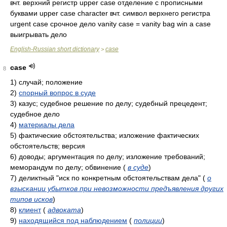
вчт. верхний регистр upper case отделение с прописными
буквами upper case character вчт. символ верхнего регистра
urgent case срочное дело vanity case = vanity bag win a case
выигрывать дело
English-Russian short dictionary
case
>
case
8
1)
случай; положение
2)
спорный вопрос в суде
3)
казус; судебное решение по делу; судебный прецедент;
судебное дело
4)
материалы дела
5)
фактические обстоятельства; изложение фактических
обстоятельств; версия
6)
доводы; аргументация по делу; изложение требований;
меморандум по делу; обвинение
(
в суде
)
7)
деликтный "иск по конкретным обстоятельствам дела"
(
о
взыскании убытков при невозможности предъявления других
типов исков
)
8)
клиент
(
адвоката
)
9)
находящийся под наблюдением
(
полиции
)