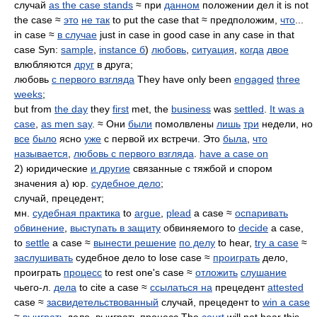
случай
as the case stands
≈ при
данном
положении дел it is not
the case ≈
это
не так
to put the case that ≈ предположим,
что
...
in case ≈
в случае
just in case in good case in any case in that
case Syn:
sample
,
instance б
)
любовь
,
ситуация
,
когда
двое
влюбляются
друг
в друга;
любовь
с первого взгляда
They have only been
engaged
three
weeks
;
but from
the day
they
first
met, the
business
was
settled
.
It was a
case
,
as men say
. ≈ Они
были
помолвлены
лишь
три
недели, но
все
было
ясно
уже
с первой их встречи. Это
была
,
что
называется
,
любовь с первого взгляда
.
have a case on
2) юридические
и другие
связанные с тяжбой и спором
значения а) юр.
судебное дело
;
случай, прецедент;
мн.
судебная практика
to
argue
,
plead
a case ≈
оспаривать
обвинение
,
выступать в защиту
обвиняемого to
decide
a case,
to
settle
a case ≈
вынести решение
по делу
to hear,
try a case
≈
заслушивать
судебное дело to lose case ≈
проиграть
дело,
проиграть
процесс
to rest one's case ≈
отложить
слушание
чьего-л.
дела
to cite a case ≈
ссылаться на
прецедент
attested
case ≈
засвидетельствованный
случай, прецедент to
win a case