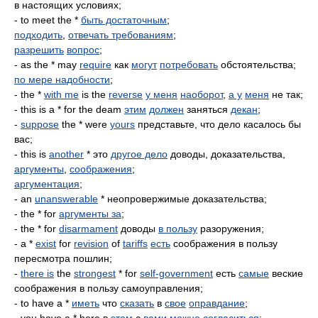
в настоящих условиях;
- to meet the *
быть достаточным
;
подходить
,
отвечать требованиям
;
разрешить
вопрос
;
- as the * may
require
как
могут
потребовать
обстоятельства;
по мере надобности
;
- the *
with me
is the
reverse
у меня
наоборот
,
а у
меня
не так;
- this is a * for the deam
этим
должен
заняться
декан
;
-
suppose
the * were
yours
представьте, что дело касалось бы
вас;
- this is
another
* это
другое дело
доводы, доказательства,
аргументы
,
соображения
;
аргументация
;
- an
unanswerable
* неопровержимые доказательства;
- the * for
аргументы за
;
- the * for
disarmament
доводы
в пользу
разоружения;
- a *
exist
for
revision
of
tariffs
есть
соображения в пользу
пересмотра пошлин;
-
there is
the
strongest
* for
self-government
есть
самые
веские
соображения в пользу самоуправления;
- to have a *
иметь
что
сказать
в
свое
оправдание
;