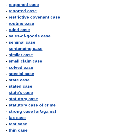
-
reopened case
-
reported case
-
restrictive covenant case
-
routine case
-
ruled case
-
sales-of-goods case
-
seminal case
-
sentencing case
-
similar case
-
small claim case
-
solved case
-
special case
-
state case
-
stated case
-
state's case
-
statutory case
-
statutory case of crime
-
strong case for/against
-
tax case
-
test case
-
thin case