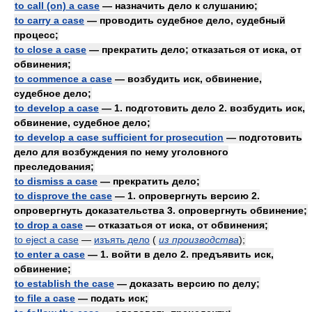
to call (on) a case
— назначить дело к слушанию;
to carry a case
— проводить судебное дело, судебный
процесс;
to close a case
— прекратить дело; отказаться от иска, от
обвинения;
to commence a case
— возбудить иск, обвинение,
судебное дело;
to develop a case
— 1. подготовить дело 2. возбудить иск,
обвинение, судебное дело;
to develop a case sufficient for prosecution
— подготовить
дело для возбуждения по нему уголовного
преследования;
to dismiss a case
— прекратить дело;
to disprove the case
— 1. опровергнуть версию 2.
опровергнуть доказательства 3. опровергнуть обвинение;
to drop a case
— отказаться от иска, от обвинения;
to eject a case
—
изъять дело
(
из производства
)
;
to enter a case
— 1. войти в дело 2. предъявить иск,
обвинение;
to establish the case
— доказать версию по делу;
to file a case
— подать иск;