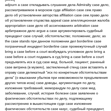
adjourn a case откладывать слушание дела Admiralty case дело,
рассматриваемое в морском суде affiliation case сем.право
дело об установлении авторства affiliation case сем.право дело
об установлении отцовства appeal case апелляционная жалоба
appropriation case дело об ассигнованиях arbitration case
арбитражное дело argue a case аргументировать судебный
прецедент case случай; обстоятельство; положение; дело; as
the case stands при данном положении дел borderline case
пограничный инцидент borderline case промежуточный случай
bring a case before a court возбуждать уголовное дело bring a
case before a court подавать в суд bring a case before a court
предъявлять иск в суд case мед. больной, пациент; раненый
case витрина (в музеях), застекленный стенд case вставлять в
оправу case деликатный "иск по конкретным обстоятельствам
дела" (о взыскании убытков при невозможности предъявления
других типов иска) case доводы, аргументация по делу,
изложение требований, меморандум по делу case мед.
заболевание, случай; история болезни case заявление о
фактических обстоятельствах по делу, подлежащему
рассмотрению в вышестоящем суде case изложение
фактических обстоятельств case казус, судебный прецедент,