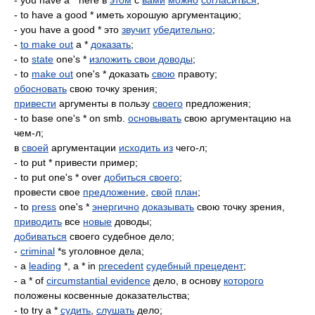
- you have a * here в
этом
с
вами
можно
согласиться
;
- to have a good * иметь хорошую аргументацию;
- you have a good * это
звучит
убедительно
;
-
to make out
a *
доказать
;
- to
state
one's *
изложить свои доводы
;
- to
make out
one's * доказать
свою
правоту;
обосновать
свою точку зрения;
привести
аргументы в пользу
своего
предложения;
- to base one's * on smb.
основывать
свою аргументацию на
чем-л;
в
своей
аргументации
исходить из
чего-л;
- to put * привести пример;
- to put one's * over
добиться своего
;
провести свое
предложение
,
свой
план
;
- to
press
one's *
энергично
доказывать
свою точку зрения,
приводить
все
новые
доводы;
добиваться
своего судебное дело;
-
criminal
*s уголовное дела;
- a
leading
*, a * in
precedent
судебный прецедент
;
- a * of
circumstantial evidence
дело, в основу
которого
положены косвенные доказательства;
- to try a *
судить
,
слушать
дело;