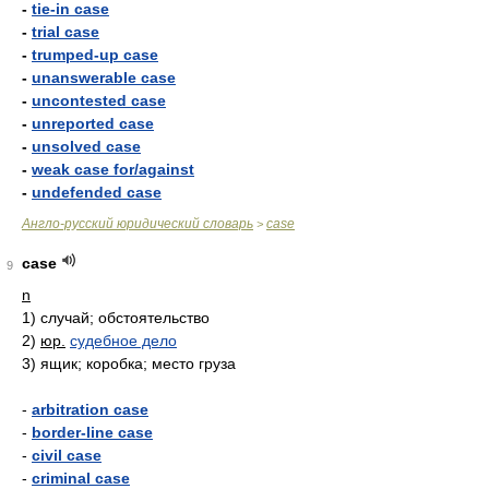
-
tie-in case
-
trial case
-
trumped-up case
-
unanswerable case
-
uncontested case
-
unreported case
-
unsolved case
-
weak case for/against
-
undefended case
Англо-русский юридический словарь
case
>
case
9
n
1)
случай; обстоятельство
2)
юр.
судебное дело
3)
ящик; коробка; место груза
-
arbitration case
-
border-line case
-
civil case
-
criminal case