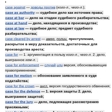
•
case against
—
доводы против
(
кого-л., чего-л.
)
;
case as authority
— судебное дело как источник права;
case at bar
— дело на стадии судебного разбирательства;
case at hand
— дело, находящееся в производстве;
case at law
— судебное дело; предмет судебного
разбирательства;
case cleared by arrest
—
амер.
полиц.
преступление,
раскрытое в меру доказательств, достаточных для
производства ареста;
case for
— 1. аргументация в пользу
кого-л., чего-л.
2. дело,
выигранное
кем-л.
;
case for enforcement
—
случай
или
версия, обосновывающие
правоприменение;
case for motion
— обоснование заявленного в суде
ходатайства;
case for the crown
—
англ.
версия государственного обвинения;
case for the defence
— 1. версия защиты 2. дело,
выигранное защитой;
case for the jury
— дело, подлежащее рассмотрению
присяжными;