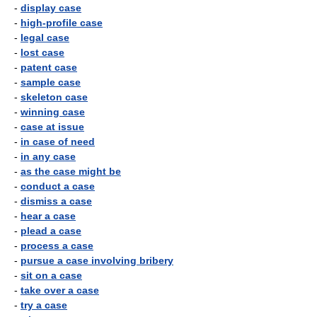
-
display case
-
high-profile case
-
legal case
-
lost case
-
patent case
-
sample case
-
skeleton case
-
winning case
-
case at issue
-
in case of need
-
in any case
-
as the case might be
-
conduct a case
-
dismiss a case
-
hear a case
-
plead a case
-
process a case
-
pursue a case involving bribery
-
sit on a case
-
take over a case
-
try a case