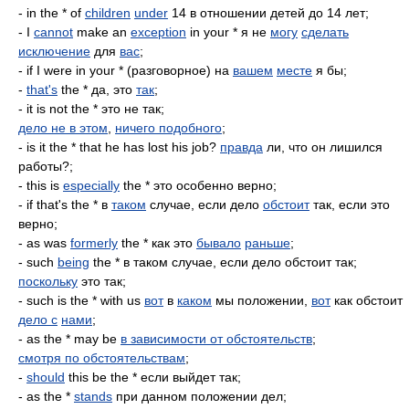
- in the * of
children
under
14 в отношении детей до 14 лет;
- I
cannot
make an
exception
in your * я не
могу
сделать
исключение
для
вас
;
- if I were in your * (разговорное) на
вашем
месте
я бы;
-
that's
the * да, это
так
;
- it is not the * это не так;
дело не в этом
,
ничего подобного
;
- is it the * that he has lost his job?
правда
ли, что он лишился
работы?;
- this is
especially
the * это особенно верно;
- if that's the * в
таком
случае, если дело
обстоит
так, если это
верно;
- as was
formerly
the * как это
бывало
раньше
;
- such
being
the * в таком случае, если дело обстоит так;
поскольку
это так;
- such is the * with us
вот
в
каком
мы положении,
вот
как обстоит
дело с
нами
;
- as the * may be
в зависимости от обстоятельств
;
смотря по обстоятельствам
;
-
should
this be the * если выйдет так;
- as the *
stands
при данном положении дел;