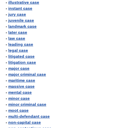
-
illustrative case
-
instant case
-
jury case
-
juvenile case
-
landmark case
-
later case
-
law case
-
leading case
-
legal case
-
litigated case
-
litigation case
-
major case
-
major criminal case
-
maritime case
-
massive case
-
mental case
-
minor case
-
minor criminal case
-
moot case
-
multi-defendant case
-
non-capital case