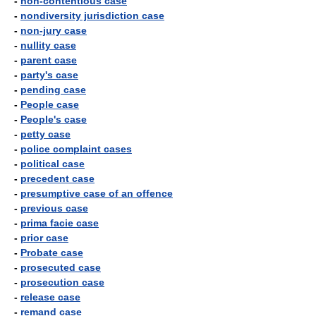
-
non-contentious case
-
nondiversity jurisdiction case
-
non-jury case
-
nullity case
-
parent case
-
party's case
-
pending case
-
People case
-
People's case
-
petty case
-
police complaint cases
-
political case
-
precedent case
-
presumptive case of an offence
-
previous case
-
prima facie case
-
prior case
-
Probate case
-
prosecuted case
-
prosecution case
-
release case
-
remand case