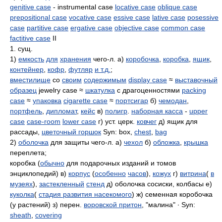
genitive case
- instrumental case
locative case
oblique case
prepositional case
vocative case
essive case
lative case
posessive
case
partitive case
ergative case
objective case
common case
factitive case
II
1. сущ.
1)
емкость
для
хранения
чего-л. а)
коробочка
,
коробка
,
ящик
,
контейнер
,
кофр
,
футляр
и т.д.
;
вместилище
со
своим
содержимым
display case
≈
выставочный
образец
jewelry case ≈
шкатулка
с драгоценностями
packing
case
≈
упаковка
cigarette case
≈
портсигар
б)
чемодан
,
портфель
,
дипломат
,
кейс
в)
полигр
.
наборная касса
-
upper
case
case-room
lower case
г) уст. церк.
ковчег
д) ящик для
рассады,
цветочный горшок
Syn: box,
chest
,
bag
2)
оболочка
для защиты чего-л. а)
чехол
б)
обложка
,
крышка
переплета;
коробка (
обычно
для подарочных изданий и томов
энциклопедий) в)
корпус
(
особенно
часов
),
кожух
г)
витрина
(
в
музеях
),
застекленный
стенд
д) оболочка сосиски, колбасы е)
куколка
(
стадия развития насекомого
) ж) семенная коробочка
(у растений) з) перен.
воровской притон
, "малина" ∙ Syn:
sheath
,
covering