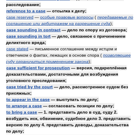
расследование;
reference to a case
— отсылка к делу;
case reserved
—
особые правовые вопросы
(
передаваемые по
соглашению или арбитражем на разрешение суда
)
;
case sounding in contract
— дело по спору из договора;
case sounding in tort
— дело, связанное с причинением
деликтного вреда;
case stated
— письменное соглашение между истцом и
ответчиком о фактах, лежащих в основе спора
(
позволяющее
суду ограничиться применением закона
)
;
case sufficient for prosecution
— версия, подкреплённая
доказательствами, достаточными для возбуждения
уголовного преследования;
case tried by the court
— дело, рассмотренное судом без
присяжных;
to appear in the case
— выступать по делу;
to arrange a case
— согласовать позиции по делу;
to bring a case
— 1. представить дело в суд, суду 2.
возбудить иск, обвинение, судебное дело 3. представить
версию по делу 4. представить доводы, доказательства
по делу;