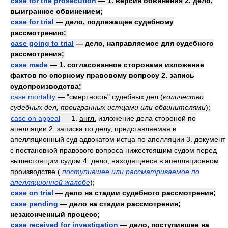
case for the prosecution
— 1. версия обвинения 2. дело,
выигранное обвинением;
case for trial
— дело, подлежащее судебному
рассмотрению;
case going to trial
— дело, направляемое для судебного
рассмотрения;
case made
— 1. согласованное сторонами изложение
фактов по спорному правовому вопросу 2. запись
судопроизводства;
case mortality
— "смертность" судебных дел
(
количество
судебных дел, проигранных истцами или обвинителями
)
;
case on appeal
— 1.
англ.
изложение дела стороной по
апелляции 2. записка по делу, представляемая в
апелляционный суд адвокатом истца по апелляции 3. документ
с постановкой правового вопроса нижестоящим судом перед
вышестоящим судом 4. дело, находящееся в апелляционном
производстве
(
поступившее или рассматриваемое по
апелляционной жалобе
)
;
case on trial
— дело на стадии судебного рассмотрения;
case pending
— дело на стадии рассмотрения;
незаконченный процесс;
case received for investigation
— дело, поступившее на