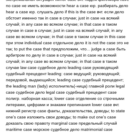
no case не иметь возможности hear a case юр. разбирать дело
hear a case юр. слушать дело if this is the case вчт. если дело
обстоит именно так in case в случае; just in case на всякий
случай; in any case во всяком случае; in that case в таком
случае in case в случае; just in case на всякий случай; in any
case во всяком случае; in that case в таком случае in this case
при этом individual case отдельное дело it is not the case это не
так; to put the case that предположим, что... judge a case быть
арбитром по делу in case в случае; just in case на всякий
случай; in any case во всяком случае; in that case в таком
случае law case судебное дело leading case руководящий
судебный прецедент leading: case ведущий; руководящий;
передовой, выдающийся; leading case судебный прецедент;
the leading man (lady) исполнитель(-ница) главной роли legal
case судебное дело legal case судебный прецедент case
полигр. наборная касса; lower case отделение со строчными
литерами, цифрами и знаками препинания lower case вчт.
нижний регистр case факты, доказательства, доводы; to state
one's case изложить свои доводы; to make out one's case
доказать свою правоту marginal case предельный случай
maritime case морское судебное дело matrimonial case