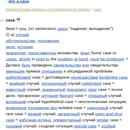
-
win a case
English-russian dctionary of contemporary Economics
case
>
case
10
̈ɪkeɪs
I сущ. (от латинского
casus
"падение, выпадение")
1) а)
случай
;
обстоятельство
,
положение
;
дело
,
история
;
экземпляр
,
представитель
множества,
факт
Some case or
cases
,
strictly
in
point to
the
problem
at hand
,
must
be produced
. ≈
Должно
быть
приведено
свидетельство
или
свидетельства,
имеющие
прямое
отношение
к обсуждаемой проблеме.
authenticated
case ≈ достоверное
происшествие
borderline case
≈
крайний
случай,
пограничный
случай
celebrated
case ≈
известный
случай,
знаменитый
прецедент
clear
case ≈ ясное
дело, прозрачная
ситуация
flagrant
case ≈
страшный
случай,
вопиющий
случай hypothetical case ≈ гипотетическая ситуация,
возможное
положение дел
isolated case ≈
одиночный
случай
rare case ≈
редкий
случай,
загадочный
случай
open-and-shut
case
≈
азбучная истина
,
элементарный
случай
similar
case ≈
похожий
случай, сходная ситуация
special case
≈
особый