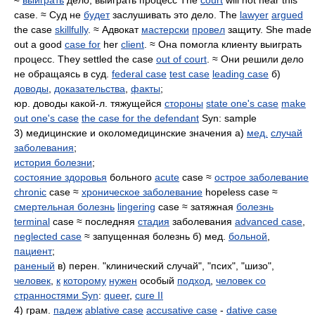
≈
выиграть
дело, выиграть процесс The
court
will not hear this
case. ≈ Суд не
будет
заслушивать это дело. The
lawyer
argued
the case
skillfully
. ≈ Адвокат
мастерски
провел
защиту. She made
out a good
case for
her
client
. ≈ Она помогла клиенту выиграть
процесс. They settled the case
out of court
. ≈ Они решили дело
не обращаясь в суд.
federal case
test case
leading case
б)
доводы
,
доказательства
,
факты
;
юр. доводы какой-л. тяжущейся
стороны
state one's case
make
out one's case
the case for the defendant
Syn: sample
3) медицинские и околомедицинские значения а)
мед.
случай
заболевания
;
история болезни
;
состояние здоровья
больного
acute
case ≈
острое заболевание
chronic
case ≈
хроническое заболевание
hopeless case ≈
смертельная болезнь
lingering
case ≈ затяжная
болезнь
terminal
case ≈ последняя
стадия
заболевания
advanced case
,
neglected case
≈ запущенная болезнь б) мед.
больной
,
пациент
;
раненый
в) перен. "клинический случай", "псих", "шизо",
человек
,
к
которому
нужен
особый
подход
,
человек со
странностями Syn
:
queer
,
cure II
4) грам.
падеж
ablative case
accusative case
-
dative case