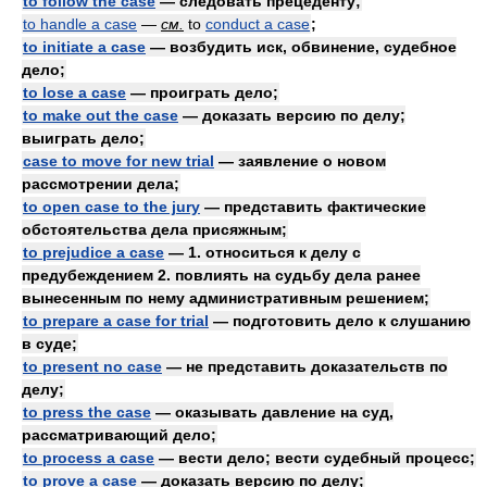
to follow the case
— следовать прецеденту;
to handle a case
—
см.
to
conduct a case
;
to initiate a case
— возбудить иск, обвинение, судебное
дело;
to lose a case
— проиграть дело;
to make out the case
— доказать версию по делу;
выиграть дело;
case to move for new trial
— заявление о новом
рассмотрении дела;
to open case to the jury
— представить фактические
обстоятельства дела присяжным;
to prejudice a case
— 1. относиться к делу с
предубеждением 2. повлиять на судьбу дела ранее
вынесенным по нему административным решением;
to prepare a case for trial
— подготовить дело к слушанию
в суде;
to present no case
— не представить доказательств по
делу;
to press the case
— оказывать давление на суд,
рассматривающий дело;
to process a case
— вести дело; вести судебный процесс;
to prove a case
— доказать версию по делу;