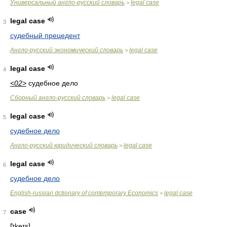
Универсальный англо-русский словарь
legal case
>
legal case
3
судебный прецедент
Англо-русский экономический словарь
legal case
>
legal case
4
<02>
судебное дело
Сборный англо-русский словарь
legal case
>
legal case
5
судебное дело
Англо-русский юридический словарь
legal case
>
legal case
6
судебное дело
English-russian dctionary of contemporary Economics
legal case
>
case
7
[̈ɪkeɪs]