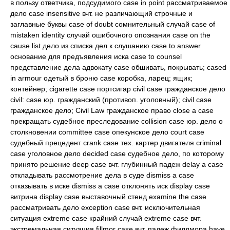
в пользу ответчика, подсудимого case in point рассматриваемое
дело case insensitive вчт. не различающий строчные и
заглавные буквы case of doubt сомнительный случай case of
mistaken identity случай ошибочного опознания case on the
cause list дело из списка дел к слушанию case to answer
основание для предъявления иска case to counsel
представление дела адвокату case обшивать, покрывать; cased
in armour одетый в броню case коробка, ларец; ящик;
контейнер; cigarette case портсигар civil case гражданское дело
civil: case юр. гражданский (противоп. уголовный); civil case
гражданское дело; Civil Law гражданское право close a case
прекращать судебное преследование collision case юр. дело о
столкновении committee case опекунское дело court case
судебный прецедент crank case тех. картер двигателя criminal
case уголовное дело decided case судебное дело, по которому
принято решение deep case вчт. глубинный падеж delay a case
откладывать рассмотрение дела в суде dismiss a case
отказывать в иске dismiss a case отклонять иск display case
витрина display case выставочный стенд examine the case
рассматривать дело exception case вчт. исключительная
ситуация extreme case крайний случай extreme case вчт.
экстремальная ситуация fillmor case вчт. падеж филлмора have