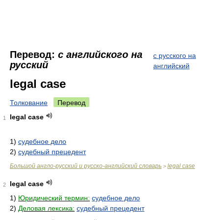
Перевод:
с английского на
с русского на
русский
английский
legal case
Толкование
Перевод
legal case
1
1)
судебное дело
2)
судебный прецедент
Большой англо-русский и русско-английский словарь
legal case
>
legal case
2
1)
Юридический термин:
судебное дело
2)
Деловая лексика:
судебный прецедент