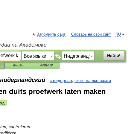
Запомнить сайт
Словарь на свой сайт
RU
едии на Академике
Найти!
Книги
Игры ⚽
 нидерландский
с нидерландского на все языки
een duits proefwerk laten maken
од
sten
,
controleren
verifiëren