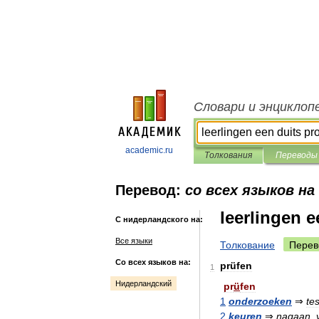
Словари и энциклоп
academic.ru
Толкования
Переводы
Перевод:
со всех языков на
leerlingen 
С нидерландского на:
Все языки
Толкование
Перев
Со всех языков на:
prüfen
1
Нидерландский
pr
ü
fen
1
onderzoeken
⇒
te
2
keuren
⇒
nagaan
,