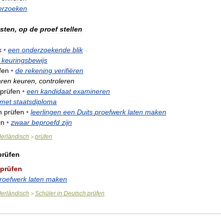
erzoeken
esten
,
op
de
proef
stellen
k
•
een
onderzoekende
blik
keuringsbewijs
fen
•
de
rekening
verifiëren
ren
keuren
,
controleren
prüfen
•
een
kandidaat
examineren
met
staatsdiploma
h
prüfen
•
leerlingen
een
Duits
proefwerk
laten
maken
in
•
zwaar
beproefd
zijn
erländisch
prüfen
>
prüfen
prüfen
roefwerk
laten
maken
erländisch
Schüler
in
Deutsch
prüfen
>