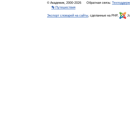
© Академик, 2000-2026
Обратная связь:
Техподдерж
👣 Путешествия
Экспорт словарей на сайты
, сделанные на PHP,
Jo