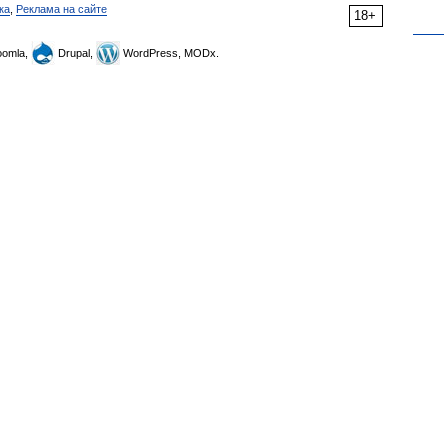
ка
,
Реклама на сайте
18+
omla,
Drupal,
WordPress, MODx.