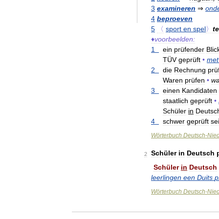
3
examineren
⇒
ond
4
beproeven
5
〈
sport
en
spel
〉
t
♦
voorbeelden:
1
ein
prüfender
Blic
TÜV
geprüft
•
met
2
die
Rechnung
prü
Waren
prüfen
•
wa
3
einen
Kandidaten
staatlich
geprüft
•
Schüler
in
Deutsc
4
schwer
geprüft
se
Wörterbuch
Deutsch
-
Nied
Schüler
in
Deutsch
2
Schüler
in
Deutsch
leerlingen
een
Duits
p
Wörterbuch
Deutsch
-
Nied