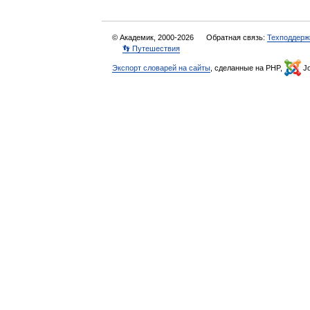
© Академик, 2000-2026
Обратная связь:
Техподдерж
👣 Путешествия
Экспорт словарей на сайты
, сделанные на PHP,
Jo