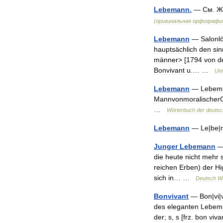
Lebemann
.
—
См
.
Ж
(
оригинальная
орфографи
Lebemann
—
Salonl
hauptsächlich
den
sin
männer
> [
1794
von
d
Bonvivant
u
.… …
Uni
Lebemann
—
Lebem
MannvonmoralischerG
…
Wörterbuch
der
deutsc
Lebemann
—
Le
|
be
|
Junger
Lebemann
die
heute
nicht
mehr
reichen
Erben
)
der
Hi
sich
in
… …
Deutsch
Wi
Bonvivant
—
Bon
|
vi
|
des
eleganten
Lebem
der
;
s
,
s
[
frz
.
bon
viva