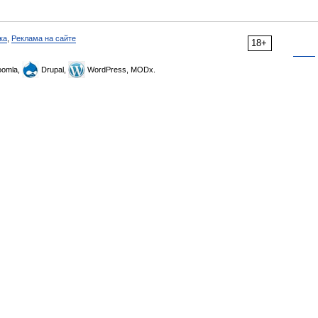
ка
,
Реклама на сайте
18+
omla,
Drupal,
WordPress, MODx.