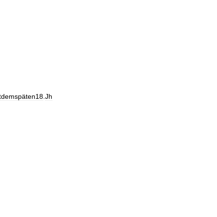
itdemspäten18
.
Jh