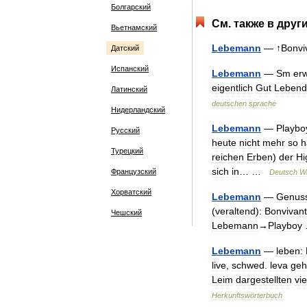
Болгарский
См
.
также
в
друг
Вьетнамский
Lebemann
— ↑
Bonvi
Датский
Испанский
Lebemann
—
Sm
er
eigentlich
Gut
Lebend
Латинский
deutschen
sprache
Нидерландский
Lebemann
—
Playbo
Русский
heute
nicht
mehr
so
h
Турецкий
reichen
Erben
)
der
Hi
sich
in
… …
Французский
Deutsch
Wi
Хорватский
Lebemann
—
Genus
(
veraltend
)
:
Bonvivant
Чешский
Lebemann
→
Playboy
Lebemann
—
leben:
live
,
schwed
.
leva
geh
Leim
dargestellten
vie
Herkunftswörterbuch