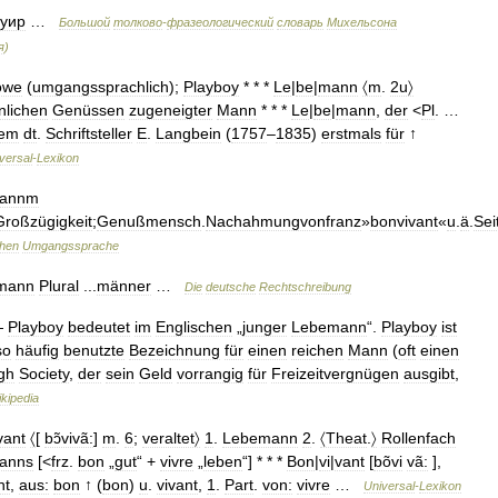
уир
…
Большой
толково
-
фразеологический
словарь
Михельсона
я
)
öwe
(
umgangssprachlich
);
Playboy
* * *
Le
|
be
|
mann
〈m
.
2u〉
nlichen
Genüssen
zugeneigter
Mann
* * *
Le
|
be
|
mann
,
der
<
Pl
. …
em
dt
.
Schriftsteller
E
.
Langbein
(
1757
–
1835
)
erstmals
für
↑
versal
-
Lexikon
annm
roßzügigkeit
;
Genußmensch
.
Nachahmungvonfranz
»
bonvivant
«
u
.
ä
.
Se
hen
Umgangssprache
mann
Plural
...
männer
…
Die
deutsche
Rechtschreibung
—
Playboy
bedeutet
im
Englischen
„
junger
Lebemann
“.
Playboy
ist
so
häufig
benutzte
Bezeichnung
für
einen
reichen
Mann
(
oft
einen
gh
Society
,
der
sein
Geld
vorrangig
für
Freizeitvergnügen
ausgibt
,
kipedia
vant
〈
[
bɔ̃vivã:
]
m
.
6
;
veraltet〉
1
.
Lebemann
2
.
〈Theat
.
〉
Rollenfach
anns
[<
frz
.
bon
„
gut
“ +
vivre
„
leben
“] * * *
Bon
|
vi
|
vant
[
bõvi
vã:
],
nt
,
aus:
bon
↑ (
bon
)
u
.
vivant
,
1
.
Part
.
von:
vivre
…
Universal
-
Lexikon