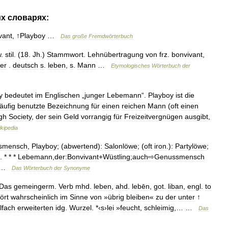
их
словарях:
vant
, ↑
Playboy
…
Das
große
Fremdwörterbuch
w
.
stil
. (
18
.
Jh
.)
Stammwort
.
Lehnübertragung
von
frz
.
bonvivant
,
er
.
deutsch
s
.
leben
,
s
.
Mann
…
Etymologisches
Wörterbuch
der
y
bedeutet
im
Englischen
„
junger
Lebemann
“.
Playboy
ist
die
äufig
benutzte
Bezeichnung
für
einen
reichen
Mann
(
oft
einen
gh
Society
,
der
sein
Geld
vorrangig
für
Freizeitvergnügen
ausgibt
,
kipedia
smensch
,
Playboy
; (
abwertend
)
:
Salonlöwe
; (
oft
iron
.)
:
Partylöwe
;
. * * *
Lebemann
,
der:Bonvivant
+
Wüstling
;
auch⇨Genussmensch
…
Das
Wörterbuch
der
Synonyme
Das
gemeingerm
.
Verb
mhd
.
leben
,
ahd
.
lebēn
,
got
.
liban
,
engl
.
to
ört
wahrscheinlich
im
Sinne
von
»
übrig
bleiben
«
zu
der
unter
↑
lfach
erweiterten
idg
.
Wurzel
. *
‹s›lei
»
feucht
,
schleimig
,… …
Das