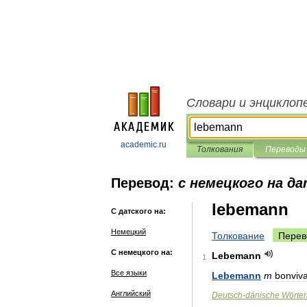
Словари и энциклоп
academic.ru
Толкования
Переводы
Перевод:
с немецкого на д
lebemann
С датского на:
Немецкий
Толкование
Перев
С немецкого на:
Lebemann
1
Все языки
Lebemann
m
bonviv
Английский
Deutsch
-
dänische
Wörte