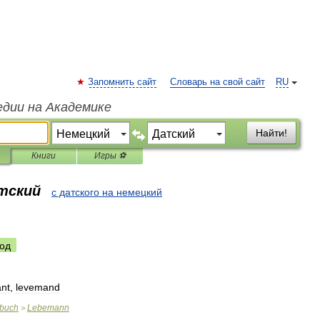
Запомнить сайт
Словарь на свой сайт
RU
едии на Академике
Найти!
Книги
Игры ⚽
атский
с датского на немецкий
од
ant
,
levemand
rbuch
Lebemann
>