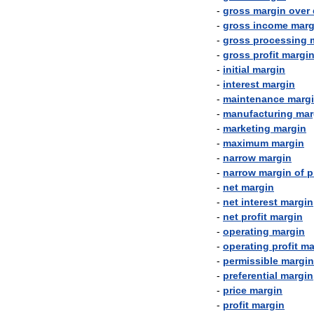
-
gross
margin
over
-
gross
income
marg
-
gross
processing
-
gross
profit
margi
-
initial
margin
-
interest
margin
-
maintenance
marg
-
manufacturing
mar
-
marketing
margin
-
maximum
margin
-
narrow
margin
-
narrow
margin
of
p
-
net
margin
-
net
interest
margin
-
net
profit
margin
-
operating
margin
-
operating
profit
ma
-
permissible
margin
-
preferential
margin
-
price
margin
-
profit
margin