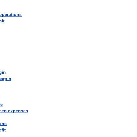
operations
nit
gin
argin
ce
een
expenses
ions
ofit