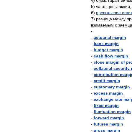
4
)
бирж
.
гарантийны
5
)
часть
цены
акции
6
)
превышение
стои
7
)
разница
между
пр
взимаемым
с
заемщ
•
-
actuarial
margin
-
bank
margin
-
budget
margin
-
cash
flow
margin
-
close
margin
of
pro
-
collateral
security
-
contribution
margi
-
credit
margin
-
customary
margin
-
excess
margin
-
exchange
rate
mar
-
fixed
margin
-
fluctuation
margin
-
forward
margin
-
futures
margin
-
gross
margin