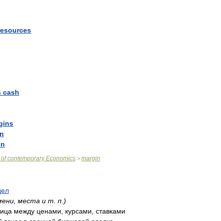
resources
n
cash
gins
in
in
of
contemporary
Economics
margin
>
дел
мени
,
места
и
т
.
п
.)
ница
между
ценами
,
курсами
,
ставками