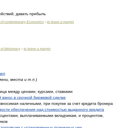
ействий
;
давать
прибыль
of
contemporary
Economics
to
leave
a
margin
>
of
diplomacy
to
leave
a
margin
>
дел
мени
,
места
и
т
.
п
.)
ница
между
ценами
,
курсами
,
ставками
й
взнос
в
срочной
биржевой
сделке
,
вносимая
наличными
,
при
покупке
за
счет
кредита
брокера
мости
обеспечения
над
стоимостью
выданного
кредита
оцентами
,
выплачиваемыми
вкладчикам
,
и
процентом
,
иков
торговцам
с
установленных
розничных
цен