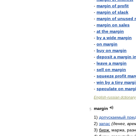
-
margin
of
profit
-
margin
of
slack
-
margin
of
unused
-
margin
on
sales
-
at
the
margin
-
by
a
wide
margin
-
on
margin
-
buy
on
margin
-
deposit
a
margin
i
-
leave
a
margin
-
sell
on
margin
-
squeeze
profit
mar
-
win
by
a
tiny
marg
-
speculate
on
marg
English
-
russian
dctionary
margin
5
1
)
допускаемый
пре
2
)
запас
(
денег
,
вре
3
)
бирж
.
маржа
,
раз