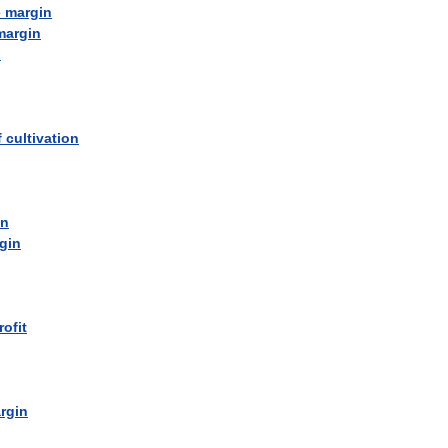
e
margin
margin
n
f
cultivation
in
gin
rofit
rgin