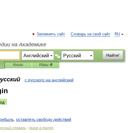
Запомнить сайт
Словарь на свой сайт
RU
едии на Академике
Найти!
Книги
Игры ⚽
русский
с русского на английский
gin
од
рибыль
,
оставлять
свободу
действий
усский
словарь
leave
a
margin
>