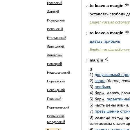
Греческий
to
leave
a
margin
2
Датский
оставлять
свободу
д
Исландский
English
-
russian
dctionary
Испанский
to
leave
a
margin
3
Итальянский
давать
прибыль
Латышский
English
-
russian
dctionary
Литовский
margin
4
Немецкий
n
Нидерландский
1
)
допускаемый
пре
2
)
запас
(
денег
,
вре
Норвежский
3
)
прибыль
Персидский
4
)
бирж
.
маржа
,
раз
5
)
бирж
.
гарантийны
Польский
6
)
часть
цены
акции
Португальский
7
)
превышение
стои
Румынский,
8
)
разница
между
пр
Молдавский
взимаемым
с
заемщ
9
)
скидка
розничным