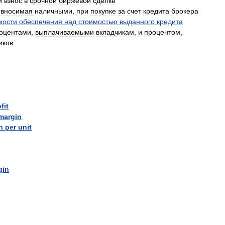
й
взнос
в
срочной
биржевой
сделке
,
вносимая
наличными
,
при
покупке
за
счет
кредита
брокера
мости
обеспечения
над
стоимостью
выданного
кредита
оцентами
,
выплачиваемыми
вкладчикам
,
и
процентом
,
иков
fit
margin
n
per
unit
gin