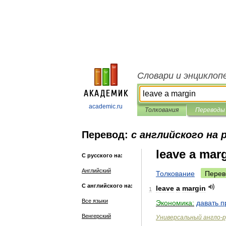
Словари и энциклоп
academic.ru
Толкования
Переводы
Перевод:
с английского на 
leave a mar
С русского на:
Английский
Толкование
Перев
С английского на:
leave
a
margin
1
Все языки
Экономика:
давать
п
Венгерский
Универсальный
англо
-
р