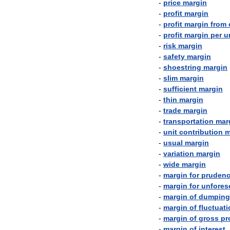
-
price
margin
-
profit
margin
-
profit
margin
from
-
profit
margin
per
u
-
risk
margin
-
safety
margin
-
shoestring
margin
-
slim
margin
-
sufficient
margin
-
thin
margin
-
trade
margin
-
transportation
mar
-
unit
contribution
m
-
usual
margin
-
variation
margin
-
wide
margin
-
margin
for
pruden
-
margin
for
unfores
-
margin
of
dumping
-
margin
of
fluctuat
-
margin
of
gross
pr
-
margin
of
interest