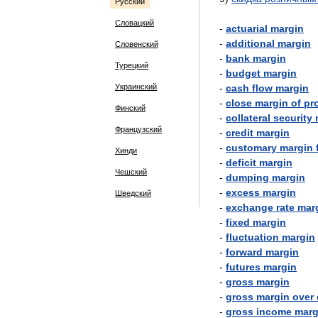
Русский
Словацкий
-
actuarial
margin
-
additional
margin
Словенский
-
bank
margin
Турецкий
-
budget
margin
Украинский
-
cash
flow
margin
-
close
margin
of
pro
Финский
-
collateral
security
Французский
-
credit
margin
-
customary
margin
Хинди
-
deficit
margin
Чешский
-
dumping
margin
-
excess
margin
Шведский
-
exchange
rate
mar
-
fixed
margin
-
fluctuation
margin
-
forward
margin
-
futures
margin
-
gross
margin
-
gross
margin
over
-
gross
income
marg