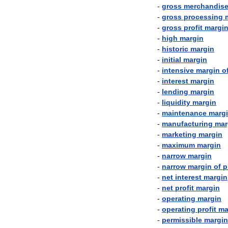
-
gross
merchandis
-
gross
processing
-
gross
profit
margi
-
high
margin
-
historic
margin
-
initial
margin
-
intensive
margin
o
-
interest
margin
-
lending
margin
-
liquidity
margin
-
maintenance
marg
-
manufacturing
mar
-
marketing
margin
-
maximum
margin
-
narrow
margin
-
narrow
margin
of
p
-
net
interest
margin
-
net
profit
margin
-
operating
margin
-
operating
profit
ma
-
permissible
margin