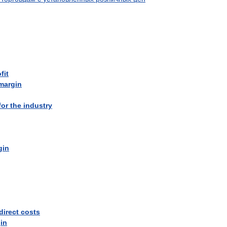
fit
margin
for
the
industry
gin
direct
costs
in