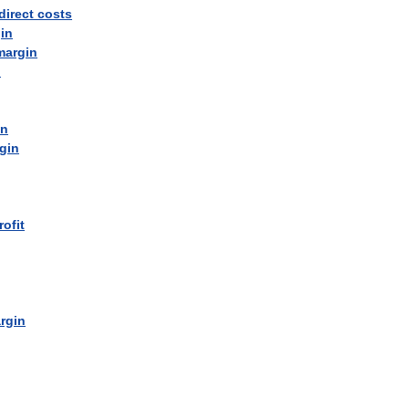
direct
costs
in
margin
n
in
gin
rofit
rgin