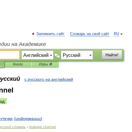
Запомнить сайт
Словарь на свой сайт
RU
едии на Академике
Найти!
Книги
Игры ⚽
русский
с русского на английский
nnel
од
утечки
(
информации
)
усский
словарь
leakage
channel
>