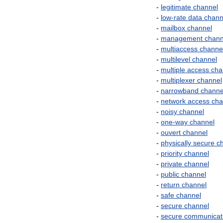
-
legitimate
channel
-
low
-
rate
data
chann
-
mailbox
channel
-
management
chann
-
multiaccess
channe
-
multilevel
channel
-
multiple
access
cha
-
multiplexer
channel
-
narrowband
channe
-
network
access
cha
-
noisy
channel
-
one
-
way
channel
-
ouvert
channel
-
physically
secure
c
-
priority
channel
-
private
channel
-
public
channel
-
return
channel
-
safe
channel
-
secure
channel
-
secure
communicat