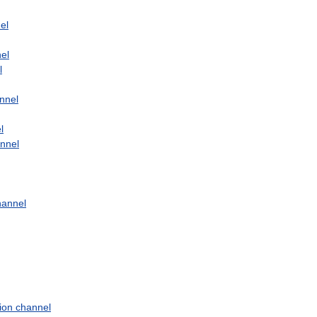
el
el
l
nnel
l
nnel
hannel
ion
channel