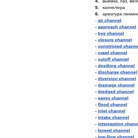
4
.
выемка
,
паз
,
жёл
5
.
каннелюра
6
.
арматура
люмин
-
air
channel
-
approach
channel
-
bye
channel
-
closure
channel
-
constricted
channe
-
crawl
channel
-
cutoff
channel
-
desilting
channel
-
discharge
channel
-
diversion
channel
-
drainage
channel
-
dredged
channel
-
eaves
channel
-
flood
channel
-
inlet
channel
-
intake
channel
-
interception
chann
-
leveed
channel
-
low
-
flow
channel