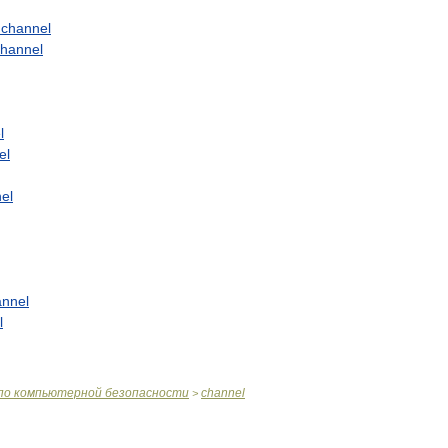
channel
channel
l
el
el
annel
l
по
компьютерной
безопасности
channel
>