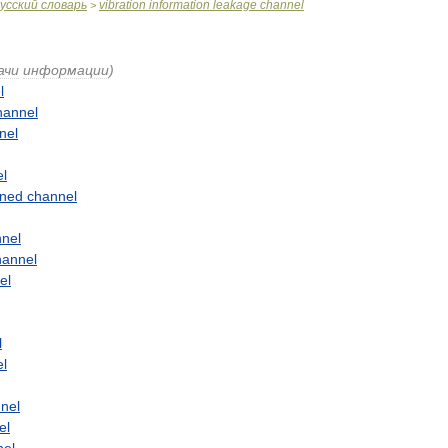
усский
словарь
vibration
information
leakage
channel
>
ачи
информации
)
l
hannel
nel
l
ined
channel
nel
hannel
el
l
l
nel
el