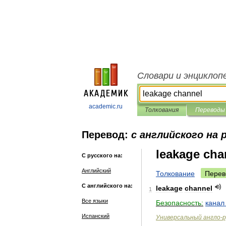
Словари и энциклоп
academic.ru
Толкования
Переводы
Перевод:
с английского на 
leakage cha
С русского на:
Английский
Толкование
Перев
С английского на:
leakage
channel
1
Все языки
Безопасность:
канал
Испанский
Универсальный
англо
-
р