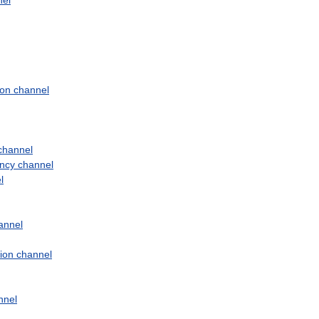
nel
ion
channel
channel
ncy
channel
l
annel
tion
channel
nnel