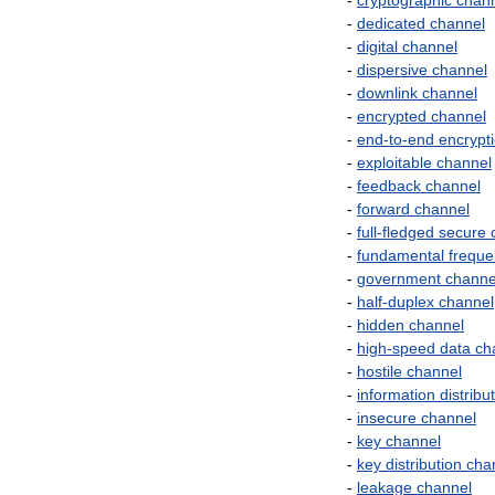
-
cryptographic
chan
-
dedicated
channel
-
digital
channel
-
dispersive
channel
-
downlink
channel
-
encrypted
channel
-
end
-
to
-
end
encrypt
-
exploitable
channel
-
feedback
channel
-
forward
channel
-
full
-
fledged
secure
-
fundamental
freque
-
government
channe
-
half
-
duplex
channel
-
hidden
channel
-
high
-
speed
data
ch
-
hostile
channel
-
information
distribu
-
insecure
channel
-
key
channel
-
key
distribution
cha
-
leakage
channel