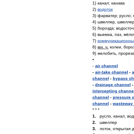
1
)
канал
;
канава
2
)
водоток
3
)
фарватер
;
русло
;
4
)
швеллер
,
швелле
5
)
борозда
;
водосто
6
)
выемка
,
паз
,
жёло
7
)
коммуникационны
8
)
мн
.
ч
.
колеи
,
боро
9
)
желобить
,
прорез
•
-
air
channel
-
air
-
take
channel
-
channel
-
bypass
ch
-
drainage
channel
intercepting
channe
channel
-
pressure
channel
-
wasteway
* * *
1
.
русло
,
канал
,
вод
2
.
швеллер
3
.
лоток
,
открытая