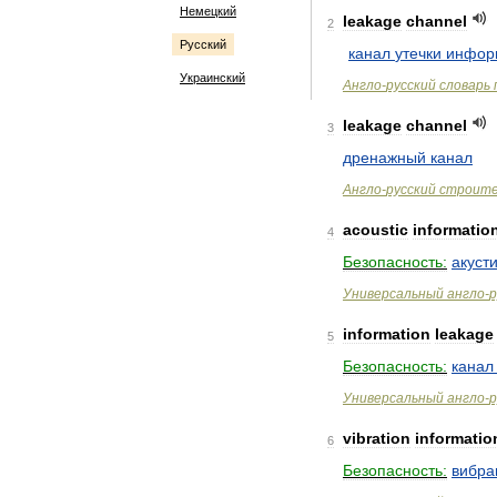
Немецкий
leakage
channel
2
Русский
канал
утечки
инфор
Украинский
Англо
-
русский
словарь
leakage
channel
3
дренажный
канал
Англо
-
русский
строит
acoustic
informatio
4
Безопасность:
акуст
Универсальный
англо
-
р
information
leakage
5
Безопасность:
канал
Универсальный
англо
-
р
vibration
informatio
6
Безопасность:
вибра