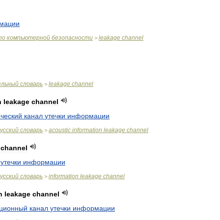
мации
по
компьютерной
безопасности
leakage
channel
>
ельный
словарь
leakage
channel
>
n
leakage
channel
ический
канал
утечки
информации
усский
словарь
acoustic
information
leakage
channel
>
channel
утечки
информации
усский
словарь
information
leakage
channel
>
n
leakage
channel
ционный
канал
утечки
информации