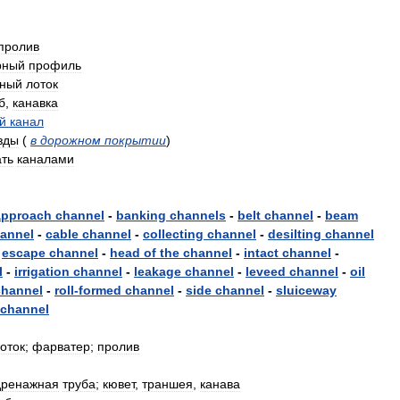
пролив
рный
профиль
чный
лоток
б
,
канавка
й
канал
зды
(
в
дорожном
покрытии
)
ать
каналами
approach
channel
-
banking
channels
-
belt
channel
-
beam
annel
-
cable
channel
-
collecting
channel
-
desilting
channel
-
escape
channel
-
head
of
the
channel
-
intact
channel
-
l
-
irrigation
channel
-
leakage
channel
-
leveed
channel
-
oil
channel
-
roll
-
formed
channel
-
side
channel
-
sluiceway
channel
оток
;
фарватер
;
пролив
дренажная
труба
;
кювет
,
траншея
,
канава