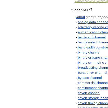
Универсальный
англо
-
р
channel
7
канал
(
связи
,
перед
-
analog
data
channe
-
arbitrarily
varying
c
-
authentication
chan
-
backward
channel
-
band
-
limited
channe
-
band
-
width
constra
-
binary
channel
-
binary
erasure
chan
-
binary
symmetric
c
-
broadcasting
chann
-
burst
error
channel
-
bypass
channel
-
commercial
channe
-
confinement
channe
-
covert
channel
-
covert
storage
chan
-
covert
timing
chann