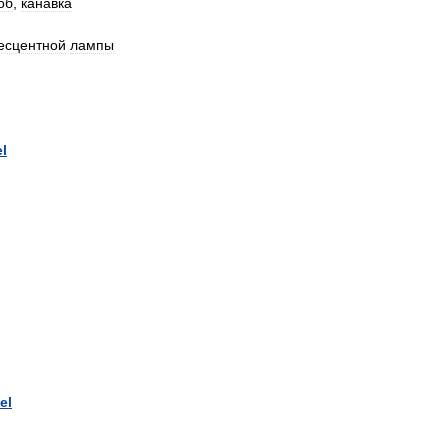
об
,
канавка
есцентной
лампы
l
el