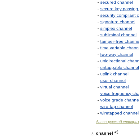
-
secured
channel
-
secure
key
passing
-
security
compliant
-
signature
channel
-
simplex
channel
-
subliminal
channel
-
tamper
-
free
channe
-
time
variable
chann
-
two
-
way
channel
-
unidirectional
chann
-
untappable
channel
-
uplink
channel
-
user
channel
-
virtual
channel
-
voice
frequency
ch
-
voice
grade
channe
-
wire
-
tap
channel
-
wiretapped
channel
Англо
-
русский
словарь
channel
8