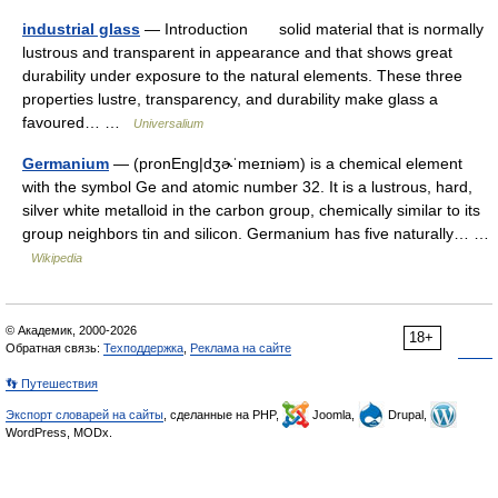
industrial glass
— Introduction solid material that is normally
lustrous and transparent in appearance and that shows great
durability under exposure to the natural elements. These three
properties lustre, transparency, and durability make glass a
favoured… …
Universalium
Germanium
— (pronEng|dʒɚˈmeɪniəm) is a chemical element
with the symbol Ge and atomic number 32. It is a lustrous, hard,
silver white metalloid in the carbon group, chemically similar to its
group neighbors tin and silicon. Germanium has five naturally… …
Wikipedia
© Академик, 2000-2026
18+
Обратная связь:
Техподдержка
,
Реклама на сайте
👣 Путешествия
Экспорт словарей на сайты
, сделанные на PHP,
Joomla,
Drupal,
WordPress, MODx.