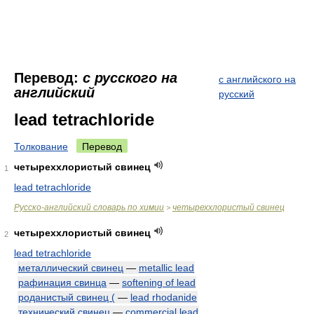
Перевод:
с русского на
с английского на
английский
русский
lead tetrachloride
Толкование
Перевод
четыреххлористый свинец
1
lead tetrachloride
Русско-английский словарь по химии
четыреххлористый свинец
>
четыреххлористый свинец
2
lead tetrachloride
металлический свинец
—
metallic lead
рафинация свинца
—
softening of lead
роданистый свинец (
—
lead rhodanide
технический свинец
—
commercial lead