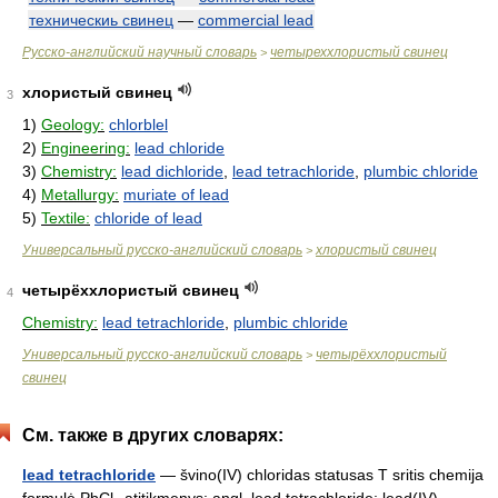
техническиь свинец
—
commercial lead
Русско-английский научный словарь
четыреххлористый свинец
>
хлористый свинец
3
1)
Geology:
chlorblel
2)
Engineering:
lead chloride
3)
Chemistry:
lead dichloride
,
lead tetrachloride
,
plumbic chloride
4)
Metallurgy:
muriate of lead
5)
Textile:
chloride of lead
Универсальный русско-английский словарь
хлористый свинец
>
четырёххлористый свинец
4
Chemistry:
lead tetrachloride
,
plumbic chloride
Универсальный русско-английский словарь
четырёххлористый
>
свинец
См. также в других словарях:
lead tetrachloride
— švino(IV) chloridas statusas T sritis chemija