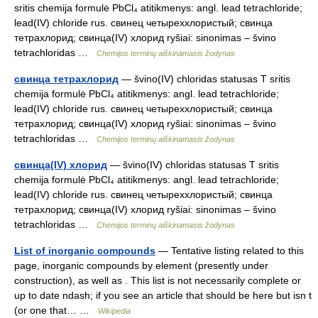
sritis chemija formulė PbCl₄ atitikmenys: angl. lead tetrachloride;
lead(IV) chloride rus. свинец четыреххлористый; свинца
тетрахлорид; свинца(IV) хлорид ryšiai: sinonimas – švino
tetrachloridas …
Chemijos terminų aiškinamasis žodynas
свинца тетрахлорид
— švino(IV) chloridas statusas T sritis
chemija formulė PbCl₄ atitikmenys: angl. lead tetrachloride;
lead(IV) chloride rus. свинец четыреххлористый; свинца
тетрахлорид; свинца(IV) хлорид ryšiai: sinonimas – švino
tetrachloridas …
Chemijos terminų aiškinamasis žodynas
свинца(IV) хлорид
— švino(IV) chloridas statusas T sritis
chemija formulė PbCl₄ atitikmenys: angl. lead tetrachloride;
lead(IV) chloride rus. свинец четыреххлористый; свинца
тетрахлорид; свинца(IV) хлорид ryšiai: sinonimas – švino
tetrachloridas …
Chemijos terminų aiškinamasis žodynas
List of inorganic compounds
— Tentative listing related to this
page, inorganic compounds by element (presently under
construction), as well as . This list is not necessarily complete or
up to date ndash; if you see an article that should be here but isn t
(or one that… …
Wikipedia