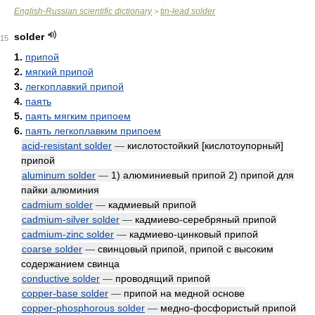
English-Russian scientific dictionary
tin-lead solder
>
solder
15
1.
припой
2.
мягкий припой
3.
легкоплавкий припой
4.
паять
5.
паять мягким припоем
6.
паять легкоплавким припоем
acid-resistant solder
—
кислотостойкий [кислотоупорный]
припой
aluminum solder
—
1) алюминиевый припой 2) припой для
пайки алюминия
cadmium solder
—
кадмиевый припой
cadmium-silver solder
—
кадмиево-серебряный припой
cadmium-zinc solder
—
кадмиево-цинковый припой
coarse solder
—
свинцовый припой, припой с высоким
содержанием свинца
conductive solder
—
проводящий припой
copper-base solder
—
припой на медной основе
copper-phosphorous solder
—
медно-фосфористый припой