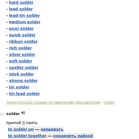
-
hard solder
-
lead solder
-
lead-tin solder
-
medium solder
-
poor solder
-
quick solder
-
ribbon solder
-
rich solder
-
silver solder
-
soft solder
-
spelter solder
-
stick solder
-
strong solder
-
tin solder
-
tin-lead solder
Англо-русский словарь по сварочному производству
solder
>
solder
17
припой || паять
to solder on
—
напаивать
to solder together
—
соединять пайкой