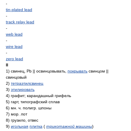
-
tin-plated lead
-
track relay lead
-
web lead
-
wire lead
-
zero lead
II
1)
свинец, Pb || освинцовывать,
покрывать
свинцом ||
свинцовый
2)
тетраэтилсвинец
3)
этилировать
4)
графит; карандашный грифель
5)
гарт, типографский сплав
6)
мн. ч. полигр. шпоны
7)
мор. лот
8)
грузило, отвес
9)
игольная
плитка
(
трикотажной машины
)