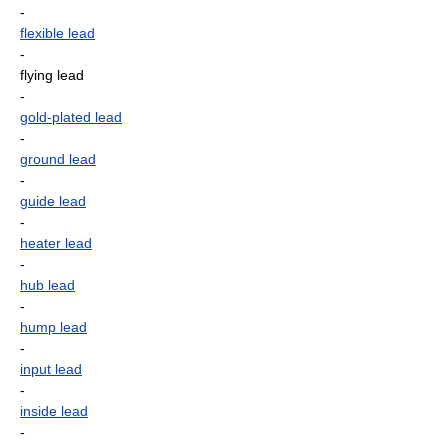
-
flexible lead
-
flying lead
-
gold-plated lead
-
ground lead
-
guide lead
-
heater lead
-
hub lead
-
hump lead
-
input lead
-
inside lead
-