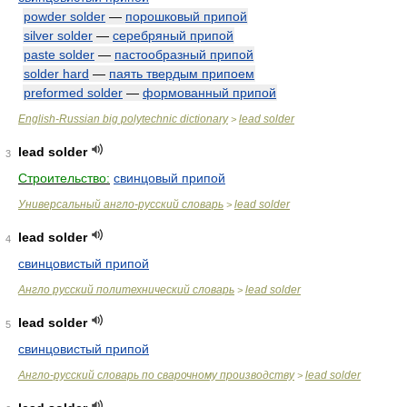
powder solder
—
порошковый припой
silver solder
—
серебряный припой
paste solder
—
пастообразный припой
solder hard
—
паять твердым припоем
preformed solder
—
формованный припой
English-Russian big polytechnic dictionary
lead solder
>
lead solder
3
Строительство:
свинцовый припой
Универсальный англо-русский словарь
lead solder
>
lead solder
4
свинцовистый припой
Англо русский политехнический словарь
lead solder
>
lead solder
5
свинцовистый припой
Англо-русский словарь по сварочному производству
lead solder
>