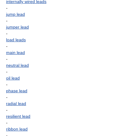
internally wired leads
-
jump lead
-
jumper lead
-
load leads
-
main lead
-
neutral lead
-
oil lead
-
phase lead
-
radial lead
-
resilient lead
-
ribbon lead
-