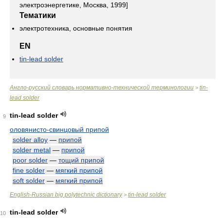
электроэнергетике, Москва, 1999]
Тематики
электротехника, основные понятия
EN
tin-lead solder
Англо-русский словарь нормативно-технической терминологии
tin-
>
lead solder
tin-lead solder
9
оловянисто-свинцовый припой
solder alloy
—
припой
solder metal
—
припой
poor solder
—
тощий припой
fine solder
—
мягкий припой
soft solder
—
мягкий припой
English-Russian big polytechnic dictionary
tin-lead solder
>
tin-lead solder
10