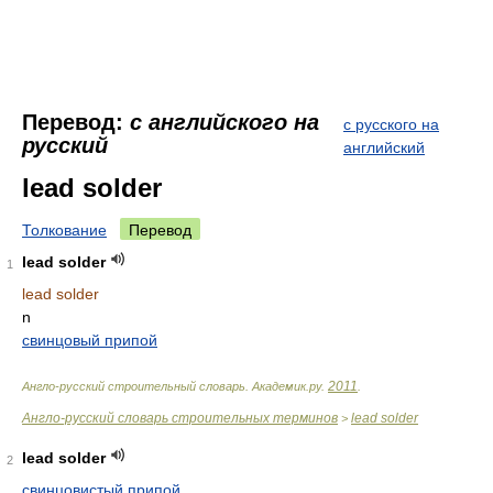
Перевод:
с английского на
с русского на
русский
английский
lead solder
Толкование
Перевод
lead solder
1
lead solder
n
свинцовый припой
2011
Англо-русский строительный словарь
.
Академик.ру
.
.
Англо-русский словарь строительных терминов
lead solder
>
lead solder
2
свинцовистый припой