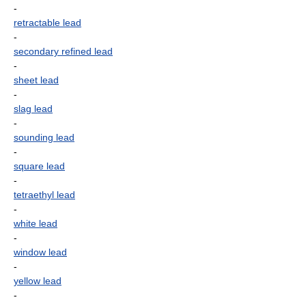
-
retractable lead
-
secondary refined lead
-
sheet lead
-
slag lead
-
sounding lead
-
square lead
-
tetraethyl lead
-
white lead
-
window lead
-
yellow lead
-