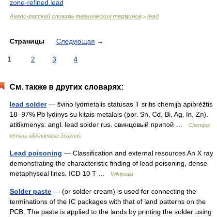
zone-refined lead
Англо-русский словарь технических терминов
lead
>
Страницы
Следующая
→
1
2
3
4
См. также в других словарях:
lead solder
— švino lydmetalis statusas T sritis chemija apibrėžtis
18–97% Pb lydinys su kitais metalais (ppr. Sn, Cd, Bi, Ag, In, Zn).
atitikmenys: angl. lead solder rus. свинцовый припой …
Chemijos
terminų aiškinamasis žodynas
Lead poisoning
— Classification and external resources An X ray
demonstrating the characteristic finding of lead poisoning, dense
metaphyseal lines. ICD 10 T …
Wikipedia
Solder paste
— (or solder cream) is used for connecting the
terminations of the IC packages with that of land patterns on the
PCB. The paste is applied to the lands by printing the solder using