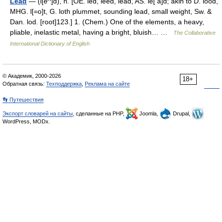
Lead
— (l[e^]d), n. [OE. led, leed, lead, AS. le[ a]d; akin to D. lood,
MHG. l[=o]t, G. loth plummet, sounding lead, small weight, Sw. &
Dan. lod. [root]123.] 1. (Chem.) One of the elements, a heavy,
pliable, inelastic metal, having a bright, bluish… …
The Collaborative
International Dictionary of English
© Академик, 2000-2026
18+
Обратная связь:
Техподдержка
,
Реклама на сайте
👣 Путешествия
Экспорт словарей на сайты
, сделанные на PHP,
Joomla,
Drupal,
WordPress, MODx.