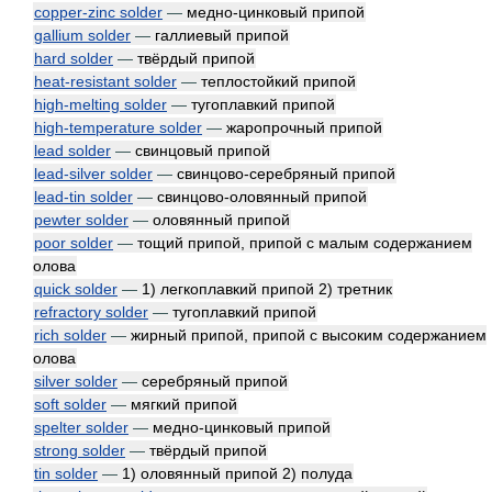
copper-zinc solder
—
медно-цинковый припой
gallium solder
—
галлиевый припой
hard solder
—
твёрдый припой
heat-resistant solder
—
теплостойкий припой
high-melting solder
—
тугоплавкий припой
high-temperature solder
—
жаропрочный припой
lead solder
—
свинцовый припой
lead-silver solder
—
свинцово-серебряный припой
lead-tin solder
—
свинцово-оловянный припой
pewter solder
—
оловянный припой
poor solder
—
тощий припой, припой с малым содержанием
олова
quick solder
—
1) легкоплавкий припой 2) третник
refractory solder
—
тугоплавкий припой
rich solder
—
жирный припой, припой с высоким содержанием
олова
silver solder
—
серебряный припой
soft solder
—
мягкий припой
spelter solder
—
медно-цинковый припой
strong solder
—
твёрдый припой
tin solder
—
1) оловянный припой 2) полуда