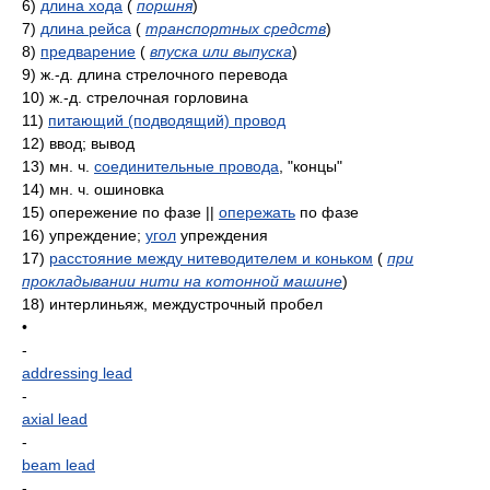
6)
длина хода
(
поршня
)
7)
длина рейса
(
транспортных средств
)
8)
предварение
(
впуска или выпуска
)
9)
ж.-д. длина стрелочного перевода
10)
ж.-д. стрелочная горловина
11)
питающий (подводящий) провод
12)
ввод; вывод
13)
мн. ч.
соединительные провода
, "концы"
14)
мн. ч. ошиновка
15)
опережение по фазе ||
опережать
по фазе
16)
упреждение;
угол
упреждения
17)
расстояние между нитеводителем и коньком
(
при
прокладывании нити на котонной машине
)
18)
интерлиньяж, междустрочный пробел
•
-
addressing lead
-
axial lead
-
beam lead
-