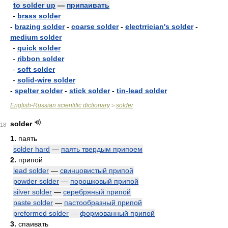
to solder up
—
припаивать
-
brass solder
-
brazing solder
-
coarse solder
-
electrrician's solder
-
medium solder
-
quick solder
-
ribbon solder
-
soft solder
-
solid-wire solder
-
spelter solder
-
stick solder
-
tin-lead solder
English-Russian scientific dictionary
solder
>
solder
18
1.
паять
solder hard
—
паять твердым припоем
2.
припой
lead solder
—
свинцовистый припой
powder solder
—
порошковый припой
silver solder
—
серебряный припой
paste solder
—
пастообразный припой
preformed solder
—
формованный припой
3.
спаивать