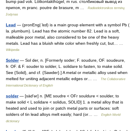
bump pad vok. Lötkontakthügel, m rus. столбиковый вывод из
припоя, m pranc. poutre de brasure, m …
Radioelektronikos terminų
žodynas
Lead
— (pronEng|ˈlɛd) is a main group element with a symbol Pb (
la. plumbum). Lead has the atomic number 82. Lead is a soft,
malleable poor metal, also considered to be one of the heavy
metals. Lead has a bluish white color when freshly cut, but… …
Wikipedia
Solder
— Sol der, n. [Formerly soder; F. soudure, OF. soudeure,
fr. OF. & F. souder to solder, L. solidare to fasten, to make solid.
See {Solid}, and cf. {Sawder}.] A metal or metallic alloy used when
melted for uniting adjacent metallic edges or… …
The Collaborative
International Dictionary of English
solder
— [säd′ər] n. [ME soudre < OFr souldure < soulder, to
make solid < L solidare < solidus, SOLID] 1. a metal alloy that is
heated and used to join or patch metal parts or surfaces: soft
solders of tin lead alloys melt easily; hard (or… …
English World
dictionary