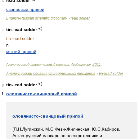
lead solder
6
свинцовый припой
English-Russian scientific dictionary
lead solder
>
tin-lead solder
7
tin-lead solder
n
мягкий припой
2011
Англо-русский строительный словарь
.
Академик.ру
.
.
Англо-русский словарь строительных терминов
tin-lead solder
>
tin-lead solder
8
оловянисто-свинцовый припой
оловянисто-свинцовый припой
—
[Я.Н.Лугинский, М.С.Фези-Жилинская, Ю.С.Кабиров.
Англо-русский словарь по электротехнике и