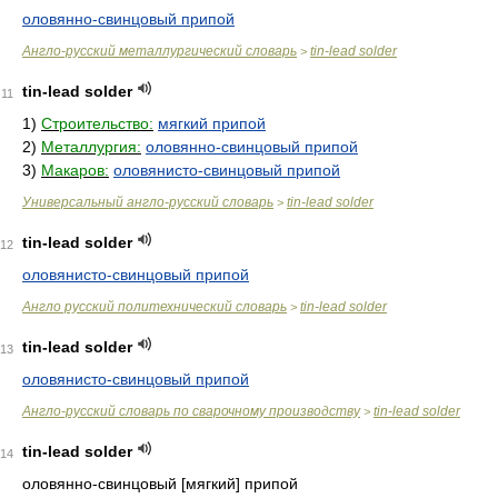
оловянно-свинцовый припой
Англо-русский металлургический словарь
tin-lead solder
>
tin-lead solder
11
1)
Строительство:
мягкий припой
2)
Металлургия:
оловянно-свинцовый припой
3)
Макаров:
оловянисто-свинцовый припой
Универсальный англо-русский словарь
tin-lead solder
>
tin-lead solder
12
оловянисто-свинцовый припой
Англо русский политехнический словарь
tin-lead solder
>
tin-lead solder
13
оловянисто-свинцовый припой
Англо-русский словарь по сварочному производству
tin-lead solder
>
tin-lead solder
14
оловянно-свинцовый [мягкий] припой