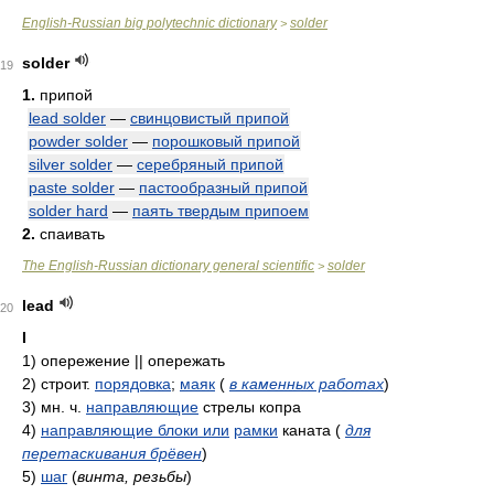
English-Russian big polytechnic dictionary
solder
>
solder
19
1.
припой
lead solder
—
свинцовистый припой
powder solder
—
порошковый припой
silver solder
—
серебряный припой
paste solder
—
пастообразный припой
solder hard
—
паять твердым припоем
2.
спаивать
The English-Russian dictionary general scientific
solder
>
lead
20
I
1)
опережение || опережать
2)
строит.
порядовка
;
маяк
(
в каменных работах
)
3)
мн. ч.
направляющие
стрелы копра
4)
направляющие блоки или
рамки
каната
(
для
перетаскивания брёвен
)
5)
шаг
(
винта, резьбы
)