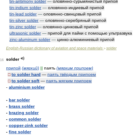
tin-antimony solder
—
оловянно-сурьмянистый припой
tin-indium solder
—
оловянно-индиевый припой
tin-lead solder
—
оловянно-свинцовый припой
tin-silver solder
—
оловянно-серебряный припой
tin-zinc solder
—
оловянно-цинковый припой
ultrasonic solder
—
припой для пайки с помощью ультразвука
zinc-aluminum solder
—
цинко-алюминиевый припой
English-Russian dictionary of aviation and space materials
solder
>
solder
16
припой
(мягкий)
||
паять
(мягким припоем)
□
to solder hard
—
паять твёрдым припоем
□
to solder soft
—
паять мягким припоем
-
aluminium solder
-
bar solder
-
brass solder
-
brazing solder
-
common solder
-
copper-zink solder
-
fine solder