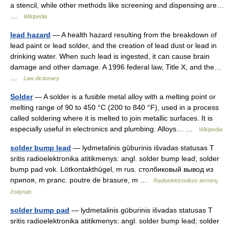
a stencil, while other methods like screening and dispensing are…
…
Wikipedia
lead hazard
— A health hazard resulting from the breakdown of
lead paint or lead solder, and the creation of lead dust or lead in
drinking water. When such lead is ingested, it can cause brain
damage and other damage. A 1996 federal law, Title X, and the…
…
Law dictionary
Solder
— A solder is a fusible metal alloy with a melting point or
melting range of 90 to 450 °C (200 to 840 °F), used in a process
called soldering where it is melted to join metallic surfaces. It is
especially useful in electronics and plumbing. Alloys… …
Wikipedia
solder bump lead
— lydmetalinis gūburinis išvadas statusas T
sritis radioelektronika atitikmenys: angl. solder bump lead; solder
bump pad vok. Lötkontakthügel, m rus. столбиковый вывод из
припоя, m pranc. poutre de brasure, m …
Radioelektronikos terminų
žodynas
solder bump pad
— lydmetalinis gūburinis išvadas statusas T
sritis radioelektronika atitikmenys: angl. solder bump lead; solder