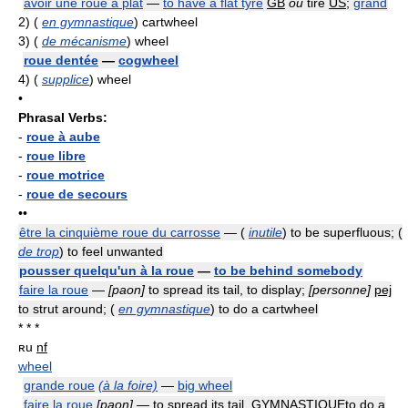
avoir une roue à plat
—
to have a flat tyre
GB
ou
tire
US
;
grand
2)
(
en gymnastique
) cartwheel
3)
(
de mécanisme
) wheel
roue dentée
—
cogwheel
4)
(
supplice
) wheel
•
Phrasal Verbs:
-
roue à aube
-
roue libre
-
roue motrice
-
roue de secours
••
être la cinquième roue du carrosse
— (
inutile
) to be superfluous; (
de trop
) to feel unwanted
pousser quelqu'un à la roue
—
to be behind somebody
faire la roue
—
[paon]
to spread its tail, to display;
[personne]
pej
to strut around; (
en gymnastique
) to do a cartwheel
* * *
ʀu
nf
wheel
grande roue
(à la foire)
—
big wheel
faire la roue
[paon]
— to spread its tail,
GYMNASTIQUE
to do a