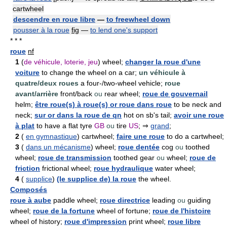
cartwheel
descendre en roue libre
—
to freewheel down
pousser à la roue
fig
—
to lend one's support
* * *
roue
nf
1
(
de véhicule, loterie, jeu
) wheel;
changer la roue d'une
voiture
to change the wheel on a car;
un véhicule à
quatre/deux roues
a four-/two-wheel vehicle;
roue
avant/arrière
front/back
ou
rear wheel;
roue de gouvernail
helm;
être roue(s) à roue(s) or roue dans roue
to be neck and
neck;
sur or dans la roue de qn
hot on sb's tail;
avoir une roue
à plat
to have a flat tyre
GB
ou
tire
US
; ⇒
grand
;
2
(
en gymnastique
) cartwheel;
faire une roue
to do a cartwheel;
3
(
dans un mécanisme
) wheel;
roue dentée
cog
ou
toothed
wheel;
roue de transmission
toothed gear
ou
wheel;
roue de
friction
frictional wheel;
roue hydraulique
water wheel;
4
(
supplice
)
(le supplice de) la roue
the wheel.
Composés
roue à aube
paddle wheel;
roue directrice
leading
ou
guiding
wheel;
roue de la fortune
wheel of fortune;
roue de l'histoire
wheel of history;
roue d'impression
print wheel;
roue libre