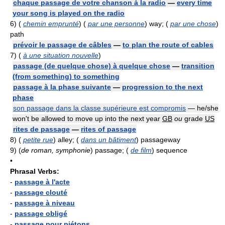
chaque passage de votre chanson à la radio
—
every time
your song is played on the radio
6)
(
chemin emprunté
) (
par une personne
) way; (
par une chose
)
path
prévoir le passage de câbles
—
to plan the route of cables
7)
(
à une situation nouvelle
)
passage (de quelque chose) à quelque chose
—
transition
(from something) to something
passage à la phase suivante
—
progression to the next
phase
son passage dans la classe supérieure est compromis
— he/she
won't be allowed to move up into the next year
GB
ou
grade
US
rites de passage
—
rites of passage
8)
(
petite rue
) alley; (
dans un bâtiment
) passageway
9)
(
de roman, symphonie
) passage; (
de film
) sequence
•
Phrasal Verbs:
-
passage à l'acte
-
passage clouté
-
passage à niveau
-
passage obligé
-
passage pour piétons