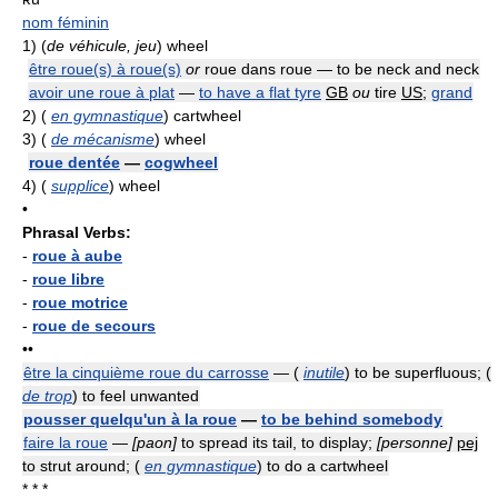
nom féminin
1)
(
de véhicule, jeu
) wheel
être roue(s) à roue(s)
or
roue dans roue — to be neck and neck
avoir une roue à plat
—
to have a flat tyre
GB
ou
tire
US
;
grand
2)
(
en gymnastique
) cartwheel
3)
(
de mécanisme
) wheel
roue dentée
—
cogwheel
4)
(
supplice
) wheel
•
Phrasal Verbs:
-
roue à aube
-
roue libre
-
roue motrice
-
roue de secours
••
être la cinquième roue du carrosse
— (
inutile
) to be superfluous; (
de trop
) to feel unwanted
pousser quelqu'un à la roue
—
to be behind somebody
faire la roue
—
[paon]
to spread its tail, to display;
[personne]
pej
to strut around; (
en gymnastique
) to do a cartwheel
* * *