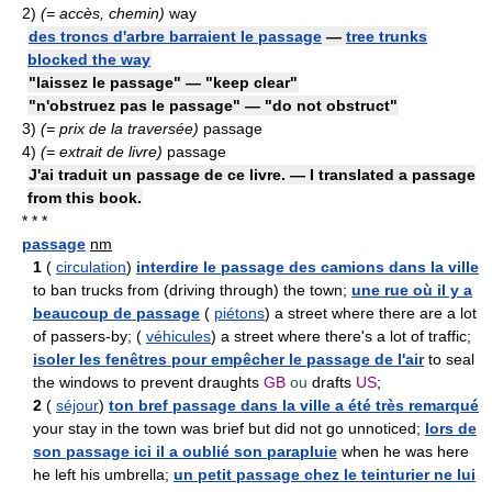
2)
(= accès, chemin)
way
des troncs d'arbre barraient le passage
—
tree trunks
blocked the way
"laissez le passage" — "keep clear"
"n'obstruez pas le passage" — "do not obstruct"
3)
(= prix de la traversée)
passage
4)
(= extrait de livre)
passage
J'ai traduit un passage de ce livre. — I translated a passage
from this book.
* * *
passage
nm
1
(
circulation
)
interdire le passage des camions dans la ville
to ban trucks from (driving through) the town;
une rue où il y a
beaucoup de passage
(
piétons
) a street where there are a lot
of passers-by; (
véhicules
) a street where there's a lot of traffic;
isoler les fenêtres pour empêcher le passage de l'air
to seal
the windows to prevent draughts
GB
ou
drafts
US
;
2
(
séjour
)
ton bref passage dans la ville a été très remarqué
your stay in the town was brief but did not go unnoticed;
lors de
son passage ici il a oublié son parapluie
when he was here
he left his umbrella;
un petit passage chez le teinturier ne lui