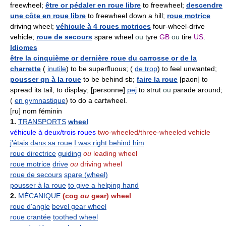
freewheel;
être or pédaler en roue libre
to freewheel;
descendre
une côte en roue libre
to freewheel down a hill;
roue motrice
driving wheel;
véhicule à 4 roues motrices
four-wheel-drive
vehicle;
roue de secours
spare wheel
ou
tyre
GB
ou
tire
US
.
Idiomes
être la cinquième or dernière roue du carrosse or de la
charrette
(
inutile
) to be superfluous; (
de trop
) to feel unwanted;
pousser qn à la roue
to be behind sb;
faire la roue
[paon] to
spread its tail, to display; [personne]
pej
to strut
ou
parade around;
(
en gymnastique
) to do a cartwheel.
[ru] nom féminin
1.
TRANSPORTS
wheel
véhicule à deux/trois roues
two-wheeled/three-wheeled vehicle
j'étais dans sa roue
I was right behind him
roue directrice
guiding
ou
leading wheel
roue motrice
drive
ou
driving wheel
roue de secours
spare (wheel)
pousser à la roue
to give a helping hand
2.
MÉCANIQUE
(cog
ou
gear) wheel
roue d'angle
bevel gear wheel
roue crantée
toothed wheel