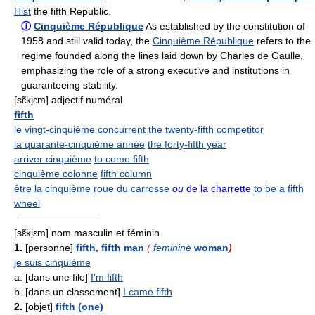
Hist
the fifth Republic.
ⓘ
Cinquième République
As established by the constitution of
1958 and still valid today, the
Cinquième République
refers to the
regime founded along the lines laid down by Charles de Gaulle,
emphasizing the role of a strong executive and institutions in
guaranteeing stability.
[sɛ̃kjɛm] adjectif numéral
fifth
le vingt-cinquième concurrent
the twenty-fifth competitor
la quarante-cinquième année
the forty-fifth year
arriver cinquième
to come fifth
cinquième colonne
fifth column
être la cinquième roue du carrosse
ou
de la charrette
to be a fifth
wheel
————————
[sɛ̃kjɛm] nom masculin et féminin
1.
[personne]
fifth
,
fifth man
(
feminine
woman
)
je suis cinquième
a. [dans une file]
I'm fifth
b. [dans un classement]
I came fifth
2.
[objet]
fifth (one)