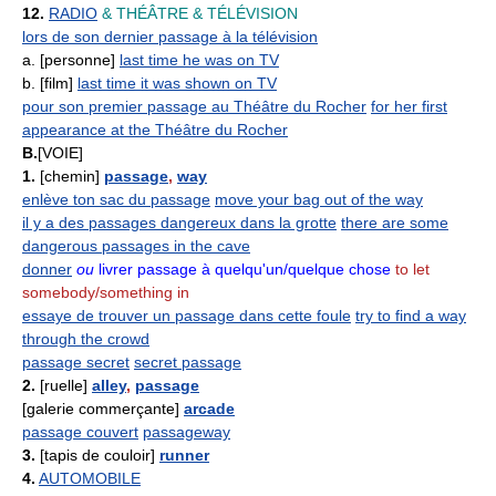
12.
RADIO
& THÉÂTRE
& TÉLÉVISION
lors de son dernier passage à la télévision
a. [personne]
last time he was on TV
b. [film]
last time it was shown on TV
pour son premier passage au Théâtre du Rocher
for her first
appearance at the Théâtre du Rocher
B.
[VOIE]
1.
[chemin]
passage
,
way
enlève ton sac du passage
move your bag out of the way
il y a des passages dangereux dans la grotte
there are some
dangerous passages in the cave
donner
ou
livrer passage à quelqu'un/quelque chose
to let
somebody/something in
essaye de trouver un passage dans cette foule
try to find a way
through the crowd
passage secret
secret passage
2.
[ruelle]
alley
,
passage
[galerie commerçante]
arcade
passage couvert
passageway
3.
[tapis de couloir]
runner
4.
AUTOMOBILE