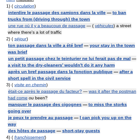
1)
(
circulation
)
interdire le passage des camions dans la ville
—
to ban
trucks from (driving through) the town
une rue où il y a beaucoup de passage
— (
véhicules
) a street
where there's a lot of traffic
2)
(
séjour
)
ton passage dans la ville a été bref
—
your stay in the town
was brief
un petit passage chez le teinturier ne lui ferait pas de mal
—
a visit to the dry-cleaners' wouldn't do it any harm
après un bref passage dans la fonction publique
—
after a
short spell in the civil service
3)
(
visite en chemin
)
était-ce après le passage du facteur?
—
was it after the postman
had come
ou
been?
manquer le passage des cigognes
—
to miss the storks
going over
je peux te prendre au passage
—
I can pick you up on the
way
des hôtes de passage
—
short-stay guests
4)
(
franchissement
)