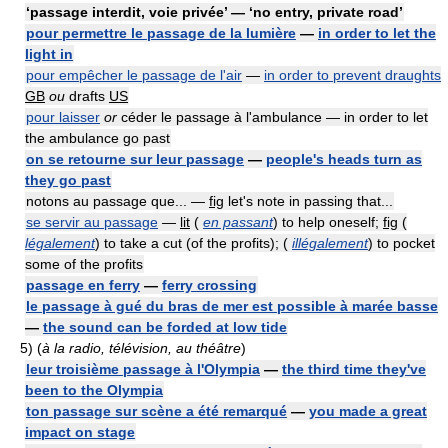
‘passage interdit, voie privée’ — ‘no entry, private road’
pour permettre le passage de la lumière
—
in order to let the
light in
pour empêcher le passage de l'air
—
in order to prevent draughts
GB
ou
drafts
US
pour laisser
or
céder le passage à l'ambulance — in order to let
the ambulance go past
on se retourne sur leur passage
—
people's heads turn as
they go past
notons au passage que... —
fig
let's note in passing that...
se servir au passage
—
lit
(
en passant
) to help oneself;
fig
(
légalement
) to take a cut (of the profits); (
illégalement
) to pocket
some of the profits
passage en ferry
—
ferry crossing
le passage à gué du bras de mer est possible à marée basse
—
the sound can be forded at low tide
5)
(
à la radio, télévision, au théâtre
)
leur troisième passage à l'Olympia
—
the third time they've
been to the Olympia
ton passage sur scène a été remarqué
—
you made a great
impact on stage