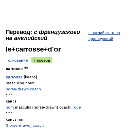
Перевод:
с французского
с английского на
на английский
французский
le+carrosse+d'or
Толкование
Перевод
carrosse
1
carrosse
[kaʀɔs]
masculine noun
horse-drawn coach
* * *
kaʀɔs
nom
masculin
(horse-drawn) coach;
roue
* * *
kaʀɔs
nm
(horse-drawn) coach