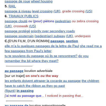
passage de roue
wheel housing
5.
RAIL
passage à niveau
level crossing
(UK)
, grade crossing
(US)
6.
TRAVAUX PUBLICS
passage clouté
ou
(pour) piétons
pedestrian
ou
zebra crossing
(UK)
, crosswalk
(US)
passage protégé
priority over secondary roads
passage souterrain
(pedestrian) subway
(UK)
, underpass
C.
[D'UN FILM, D'UN ROMAN]
passage
,
section
elle m'a lu quelques passages de la lettre de Paul
she read me a
few passages from Paul's letter
tu te souviens du passage où ils se rencontrent?
do you
remember the bit where they meet?
————————
au passage
locution adverbiale
[sur un trajet]
on one's
ou
the way
les enfants doivent attraper la cocarde au passage
the children
have to catch the ribbon as they go past
(figuré)
in passing
j'ai noté au passage que...
I noticed in passing that...
————————
au passage de
locution prépositionnelle