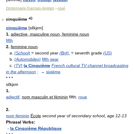
Dictionnaire Français-Anglais
roué
>
cinquième
6
cinquième
[sɛ̃kjεm]
1.
adjective, masculine noun, feminine noun
fifth
2.
feminine noun
a.
(School)
≈ second year
(Brit)
, ≈ seventh grade
(US)
b.
(Automobiles)
fifth gear
c.
(TV)
la Cinquième
French cultural TV channel broadcasting
in the afternoon
; →
sixième
* * *
sɛ̃kjɛm
1.
adjectif
,
nom masculin et féminin
fifth;
roue
2.
nom féminin
École
second year of secondary school, age 12-13
Phrasal Verbs:
-
la Cinquième République