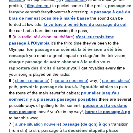
profits); (
illégalement
) to pocket some of the profits;
passage en
ferry/hovercraft
ferry/hovercraft crossing;
le passage à gué du
bras de mer est possible à marée basse
the sound can be
forded at low tide;
la voiture a peiné lors du passage du col
the car had a hard time crossing the pass;
5
(
à la radio, télévision, au théâtre
)
c'est leur troisième
passage à l'Olympia
it's the third time they've been to the
Olympia;
ton passage sur scène/à la télévision a été très
remarqué
you made a great impact on stage/on the television;
chaque passage de votre chanson à la radio vous
rapportera des droits d'auteur
you'll get royalties every time
your song is played on the radio;
6
(
chemin emprunté
) (
par une personne
) way; (
par une chose
)
path;
prévoir le passage du tout-à-l'égout/de câbles
to plan
the route of the main sewer/of cables;
pour aller jusqu'au
sommet il y a plusieurs passages possibles
there are several
possible ways of getting to the summit;
pousse-toi tu es dans
mon passage
move! you're in my way!;
barrer le passage à qn
to bar sb's way;
7
(
à une situation nouvelle
)
passage (de qch) à qch
transition
(from sth) to sth;
passage à la deuxième étape/la phase