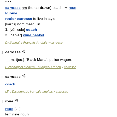
* * *
carrosse
nm
(horse-drawn) coach; ⇒
roue
.
Idiome
rouler carrosse
to live in style.
[karɔs] nom masculin
1.
[véhicule]
coach
2.
[panier]
wine basket
Dictionnaire Français-Anglais
carrosse
>
carrosse
2
n.
m.
(
joc.
): 'Black Maria', police wagon.
Dictionary of Modern Colloquial French
carrosse
>
carrosse
3
coach
Mini Dictionnaire français-anglais
carrosse
>
roue
4
roue
[ʀu]
feminine noun