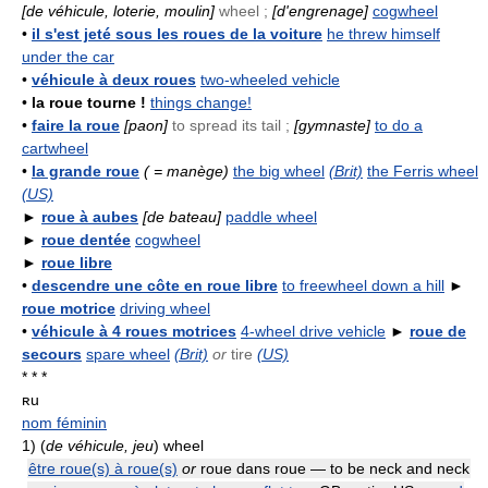
[de véhicule, loterie, moulin]
wheel ;
[d'engrenage]
cogwheel
•
il s'est jeté sous les roues de la voiture
he threw himself
under the car
•
véhicule à deux roues
two-wheeled vehicle
•
la roue tourne !
things change!
•
faire la roue
[paon]
to spread its tail ;
[gymnaste]
to do a
cartwheel
•
la grande roue
( = manège)
the big wheel
(Brit)
the Ferris wheel
(US)
►
roue à aubes
[de bateau]
paddle wheel
►
roue dentée
cogwheel
►
roue libre
•
descendre une côte en roue libre
to freewheel down a hill
►
roue motrice
driving wheel
•
véhicule à 4 roues motrices
4-wheel drive vehicle
►
roue de
secours
spare wheel
(Brit)
or
tire
(US)
* * *
ʀu
nom féminin
1)
(
de véhicule, jeu
) wheel
être roue(s) à roue(s)
or
roue dans roue — to be neck and neck