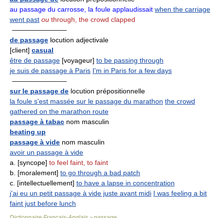
au passage du carrosse, la foule applaudissait
when the carriage
went past
ou
through, the crowd clapped
————————
de passage
locution adjectivale
[client]
casual
être de passage
[voyageur]
to be passing through
je suis de passage à Paris
I'm in Paris for a few days
————————
sur le passage de
locution prépositionnelle
la foule s'est massée sur le passage du marathon
the crowd
gathered on the marathon route
passage à tabac
nom masculin
beating up
passage à vide
nom masculin
avoir un passage à vide
a. [syncope]
to feel faint, to faint
b. [moralement]
to go through a bad patch
c. [intellectuellement]
to have a lapse in concentration
j'ai eu un petit passage à vide juste avant midi
I was feeling a bit
faint just before lunch
Dictionnaire Français-Anglais
passage
>