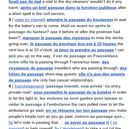
ferait pas de mal
a visit to the dry-cleaners' wouldn't do it any
harm;
après un bref passage dans la fonction publique
after
a short spell in the civil service;
3
(
visite en chemin
)
attendre le passage du boulanger
to wait
for the baker's van to come;
était-ce avant ou après le
passage du facteur?
was it before or after the postman had
been?;
manquer le passage des cigognes
to miss the storks
going over;
le passage du prochain bus est à 10 heures
the
next bus is at 10 o'clock;
je peux te prendre au passage
I can
pick you up on the way;
il est de passage en France/dans
notre ville
he is passing through France/our town;
des
voyageurs de passage
travellers who are passing through;
des
hôtes de passage
short-stay guests;
elle n'a que des amants
de passage
she only has casual relationships;
4
(
franchissement
)
‘passage interdit, voie privée’
‘no entry,
private road’;
pour permettre le passage de la lumière
in order
to let the light in;
les voitures se sont garées pour laisser or
céder le passage à l'ambulance
the cars pulled over to let the
ambulance go past;
on se retourne sur ton passage
you make
people's heads turn as you go past;
notons au passage que…
fig
let's note in passing that…;
se servir au passage
lit
(
en
passant
) to help oneself;
fig
(
légalement
) to take a cut (of the