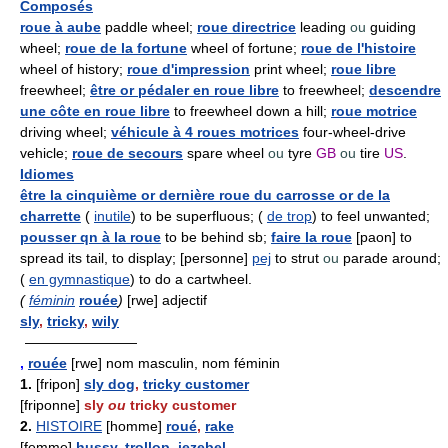
Composés
roue à aube
paddle wheel;
roue directrice
leading
ou
guiding
wheel;
roue de la fortune
wheel of fortune;
roue de l'histoire
wheel of history;
roue d'impression
print wheel;
roue libre
freewheel;
être or pédaler en roue libre
to freewheel;
descendre
une côte en roue libre
to freewheel down a hill;
roue motrice
driving wheel;
véhicule à 4 roues motrices
four-wheel-drive
vehicle;
roue de secours
spare wheel
ou
tyre
GB
ou
tire
US
.
Idiomes
être la cinquième or dernière roue du carrosse or de la
charrette
(
inutile
) to be superfluous; (
de trop
) to feel unwanted;
pousser qn à la roue
to be behind sb;
faire la roue
[paon] to
spread its tail, to display; [personne]
pej
to strut
ou
parade around;
(
en gymnastique
) to do a cartwheel.
(
féminin
rouée
)
[rwe] adjectif
sly
,
tricky
,
wily
————————
,
rouée
[rwe] nom masculin, nom féminin
1.
[fripon]
sly dog
,
tricky customer
[friponne]
sly
ou
tricky customer
2.
HISTOIRE
[homme]
roué
,
rake
[femme]
hussy
,
trollop
,
jezebel