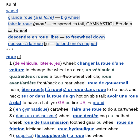
ʀu
nf
wheel
grande roue
(à la foire)
—
big wheel
faire la roue
[paon]
— to spread its tail,
GYMNASTIQUE
to do a
cartwheel
descendre en roue libre
—
to freewheel down
pousser à la roue
fig
—
to lend one's support
* * *
roue
nf
1
(
de véhicule, loterie, jeu
) wheel;
changer la roue d'une
voiture
to change the wheel on a car;
un véhicule à
quatre/deux roues
a four-/two-wheel vehicle;
roue
avant/arrière
front/back
ou
rear wheel;
roue de gouvernail
helm;
être roue(s) à roue(s) or roue dans roue
to be neck and
neck;
sur or dans la roue de qn
hot on sb's tail;
avoir une roue
à plat
to have a flat tyre
GB
ou
tire
US
; ⇒
grand
;
2
(
en gymnastique
) cartwheel;
faire une roue
to do a cartwheel;
3
(
dans un mécanisme
) wheel;
roue dentée
cog
ou
toothed
wheel;
roue de transmission
toothed gear
ou
wheel;
roue de
friction
frictional wheel;
roue hydraulique
water wheel;
4
(
supplice
)
(le supplice de) la roue
the wheel.