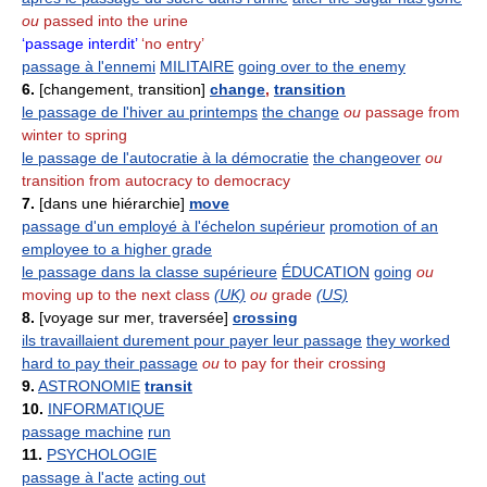
ou
passed into the urine
‘passage interdit’
‘no entry’
passage à l'ennemi
MILITAIRE
going over to the enemy
6.
[changement, transition]
change
,
transition
le passage de l'hiver au printemps
the change
ou
passage from
winter to spring
le passage de l'autocratie à la démocratie
the changeover
ou
transition from autocracy to democracy
7.
[dans une hiérarchie]
move
passage d'un employé à l'échelon supérieur
promotion of an
employee to a higher grade
le passage dans la classe supérieure
ÉDUCATION
going
ou
moving up to the next class
(UK)
ou
grade
(US)
8.
[voyage sur mer, traversée]
crossing
ils travaillaient durement pour payer leur passage
they worked
hard to pay their passage
ou
to pay for their crossing
9.
ASTRONOMIE
transit
10.
INFORMATIQUE
passage machine
run
11.
PSYCHOLOGIE
passage à l'acte
acting out