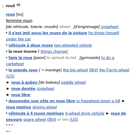
roué
5
roue
[ʀu]
feminine noun
[de véhicule, loterie, moulin]
wheel ;
[d'engrenage]
cogwheel
•
il s'est jeté sous les roues de la voiture
he threw himself
under the car
•
véhicule à deux roues
two-wheeled vehicle
•
la roue tourne !
things change!
•
faire la roue
[paon]
to spread its tail ;
[gymnaste]
to do a
cartwheel
•
la grande roue
( = manège)
the big wheel
(Brit)
the Ferris wheel
(US)
►
roue à aubes
[de bateau]
paddle wheel
►
roue dentée
cogwheel
►
roue libre
•
descendre une côte en roue libre
to freewheel down a hill
►
roue motrice
driving wheel
•
véhicule à 4 roues motrices
4-wheel drive vehicle
►
roue de
secours
spare wheel
(Brit)
or
tire
(US)
* * *
ʀu