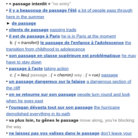
•
« passage interdit »
"no entry"
•
il y a beaucoup de passage l'été
a lot of people pass through
here in the summer
►
de passage
•
clients de passage
passing trade
•
il est de passage à Paris
he is in Paris at the moment
b.
( = transfert)
le passage de l'enfance à l'adolescence
the
transition from childhood to adolescence
•
son passage en classe supérieure est problématique
he may
have to stay down
•
passage à l'acte
taking action
c.
( = lieu)
passage ;
( = chemin)
way ;
( = rue)
passage
•
un passage dangereux sur la falaise
a dangerous section of
the cliff
•
on se retourne sur son passage
people turn round and look
when he goes past
•
l'ouragan dévasta tout sur son passage
the hurricane
demolished everything in its path
•
va plus loin, tu gênes le passage
move along, you're blocking
the way
•
ne laissez pas vos valises dans le passage
don't leave your