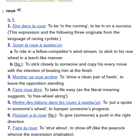
roue
8
n.
f.
1.
Etre dans la roue
: To be 'in the running', to be in on a success.
(This expression and the following three originate from the
language of racing cyclists.)
2.
Sucer la roue à quelqu'un
:
a
To ride in a fellow-competitor's wind-stream, to stick to his rear
wheel in a leech-like manner.
b
(
fig.
): To stick closely to someone and copy his every move
with the intention of beating him at the finish.
3.
Montrer sa roue arrière
: To 'show a clean pair of heels', to
leave the opposition standing.
4.
Faire roue libre
: To take life easy (as the literal meaning
suggests, 'to free-wheel along').
5.
Mettre des bâtons dans les roues à quelqu'un
: To 'put a spoke
in someone's wheel', to hamper someone's progress.
6.
Pousser a la roue
(
fig.
): To give (someone) a push in the right
direction.
7.
Faire la roue
: To 'strut about', to show off (like the peacock
whence the expression originates).