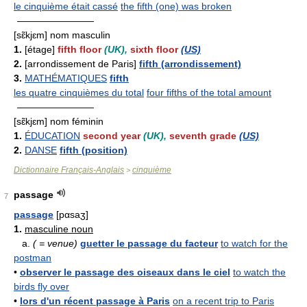
le cinquième était cassé
the fifth (one) was broken
————————
[sɛ̃kjɛm] nom masculin
1.
[étage]
fifth floor
(UK),
sixth floor
(US)
2.
[arrondissement de Paris]
fifth (arrondissement)
3.
MATHÉMATIQUES
fifth
les quatre cinquièmes du total
four fifths of the total amount
————————
[sɛ̃kjɛm] nom féminin
1.
ÉDUCATION
second year
(UK),
seventh grade
(US)
2.
DANSE
fifth (position)
Dictionnaire Français-Anglais
cinquième
>
passage
7
passage
[pαsaʒ]
1.
masculine noun
a.
( = venue)
guetter le passage du facteur
to watch for the
postman
•
observer le passage des oiseaux dans le ciel
to watch the
birds fly over
•
lors d'un récent passage à Paris
on a recent trip to Paris