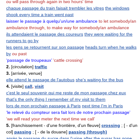
ou
will pass through again in two hours' time
chaque passage du train faisait trembler les vitres
the windows
shook every time a train went past
laisser le passage à quelqu'un/une ambulance
to let somebody/an
ambulance through, to make way for somebody/an ambulance
ils attendaient le passage des coureurs
they were waiting for the
runners to go by
les gens se retournent sur son passage
heads turn when he walks
by
ou
past
‘passage de troupeaux’
‘cattle crossing’
2.
[circulation]
traffic
3.
[arrivée, venue]
elle attend le passage de l'autobus
she's waiting for the bus
4.
[visite]
call
,
visit
c'est le seul souvenir qui me reste de mon passage chez eux
that's the only thing I remember of my visit to them
lors de mon prochain passage à Paris
next time I'm in Paris
‘le relevé du compteur sera fait lors de notre prochain passage’
‘we will read your meter the next time we call’
5.
[franchissement - d'une frontière, d'un fleuve]
crossing
; [ - d'un
col]
passing
; [ - de la douane]
passing (through)
après le passage du sucre dans l'urine
after the sugar has gone