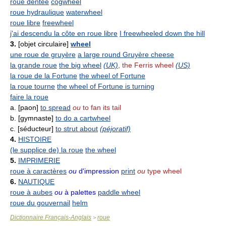
roue dentée
cogwheel
roue hydraulique
waterwheel
roue libre
freewheel
j'ai descendu la côte en roue libre
I freewheeled down the hill
3.
[objet circulaire]
wheel
une roue de gruyère
a large round Gruyère cheese
la grande roue
the big wheel
(UK)
, the Ferris wheel
(US)
la roue de la Fortune
the wheel of Fortune
la roue tourne
the wheel of Fortune is turning
faire la roue
a. [paon]
to spread
ou
to fan its tail
b. [gymnaste]
to do a cartwheel
c. [séducteur]
to strut about
(péjoratif)
4.
HISTOIRE
(le supplice de) la roue
the wheel
5.
IMPRIMERIE
roue à caractères
ou
d'impression
print
ou
type wheel
6.
NAUTIQUE
roue à aubes
ou
à palettes
paddle wheel
roue du gouvernail
helm
Dictionnaire Français-Anglais
roue
>