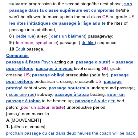
suivante
progression to the second stage/the next phase;
son
passage dans la classe supérieure est compromis
he/she
won't be allowed to move up into the next class
GB
ou
grade
US
;
les rites initiatiques de passage à l'âge adulte
the rites of
passage into adulthood;
8
(
petite rue
) alley; (
dans un bâtiment
) passageway;
9
(
de roman, symphonie
) passage; (
de film
) sequence;
10
Équit
passage.
Composés
passage à l'acte
Psych
acting out;
passage clouté
†
=
passage
pour piétons
;
passage à niveau
level crossing
GB
, grade
crossing
US
;
passage obligé
prerequisite (pour for);
passage
pour piétons
pedestrian crossing, crosswalk
US
;
passage
protégé
right of way;
passage souterrain
underground passage;
(
sous une rue
) subway;
passage à tabac
beating;
subir un
passage à tabac
to be beaten up;
passage à vide
gén
bad
patch; (
pour un acteur, artiste
) unproductive period.
[pasaʒ] nom masculin
A.
[MOUVEMENT]
1.
[allées et venues]
prochain passage du car dans deux heures
the coach will be back