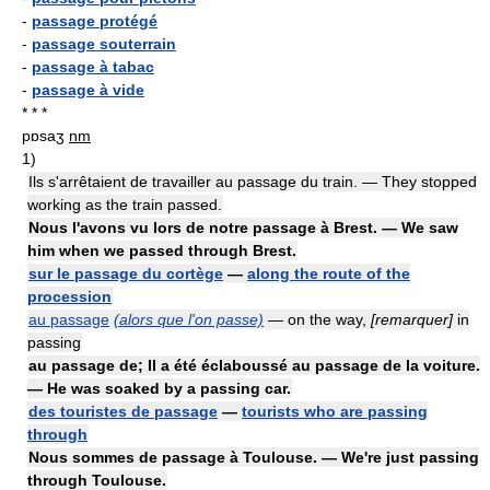
-
passage protégé
-
passage souterrain
-
passage à tabac
-
passage à vide
* * *
pɒsaʒ
nm
1)
Ils s'arrêtaient de travailler au passage du train. — They stopped
working as the train passed.
Nous l'avons vu lors de notre passage à Brest. — We saw
him when we passed through Brest.
sur le passage du cortège
—
along the route of the
procession
au passage
(alors que l'on passe)
— on the way,
[remarquer]
in
passing
au passage de; Il a été éclaboussé au passage de la voiture.
— He was soaked by a passing car.
des touristes de passage
—
tourists who are passing
through
Nous sommes de passage à Toulouse. — We're just passing
through Toulouse.