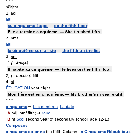
* * *
sɛ̃kjɛm
1.
adj
fifth
au cinquième étage
—
on the fifth floor
Elle a terminé cinquième. — She finished fifth.
2.
nmf
fifth
le cinquième sur la liste
—
the fifth on the list
3.
nm
1)
(= étage)
Il habite au cinquième. — He lives on the fifth floor.
2)
(= fraction)
fifth
4.
nf
ÉDUCATION
year eight
Mon frère est en cinquième. — My brother's in year eight.
* * *
cinquième
⇒
Les nombres
,
La date
A
adj
,
nmf
fifth; ⇒
roue
.
B
nf
Scol
second year of secondary school, age 12-13.
Composés
cinquième colonne
the Fifth Column;
la Cinquième République