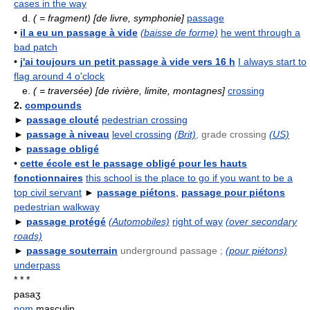
cases in the way
d.
( = fragment)
[de livre, symphonie]
passage
•
il a eu un passage à vide
(baisse de forme)
he went through a
bad patch
•
j'ai toujours un petit passage à vide vers 16 h
I always start to
flag around 4 o'clock
e.
( = traversée)
[de rivière, limite, montagnes]
crossing
2.
compounds
►
passage clouté
pedestrian crossing
►
passage à niveau
level crossing
(Brit)
, grade crossing
(US)
►
passage obligé
•
cette école est le passage obligé pour les hauts
fonctionnaires
this school is the place to go if you want to be a
top civil servant
►
passage piétons
,
passage pour piétons
pedestrian walkway
►
passage protégé
(Automobiles)
right of way
(over secondary
roads)
►
passage souterrain
underground passage ;
(pour piétons)
underpass
* * *
pasaʒ
nom
masculin