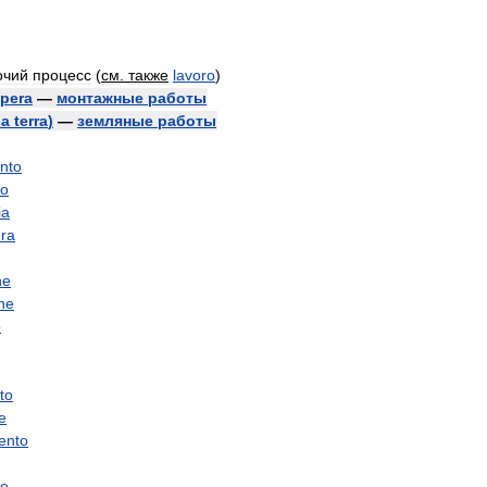
очий
процесс
(
см
.
также
lavoro
)
pera
—
монтажные
работы
la
terra
)
—
земляные
работы
nto
io
ia
ra
ne
ne
o
to
ne
ento
ne