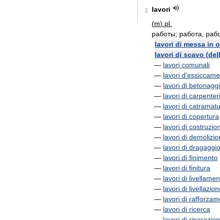
lavori
2
(
m
)
pl
.
работы
;
работа
,
раб
lavori
di
messa
in
o
lavori
di
scavo
(
del
—
lavori
comunali
—
lavori
d
'
essiccame
—
lavori
di
betonagg
—
lavori
di
carpenter
—
lavori
di
catramatu
—
lavori
di
copertura
—
lavori
di
costruzio
—
lavori
di
demolizio
—
lavori
di
dragaggi
—
lavori
di
finimento
—
lavori
di
finitura
—
lavori
di
livellamen
—
lavori
di
livellazio
—
lavori
di
rafforzam
—
lavori
di
ricerca
—
lavori
di
riparazio