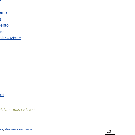
nto
a
mento
one
ilizzazione
ri
italiana
-
russo
lavori
>
ка
,
Реклама на сайте
18+