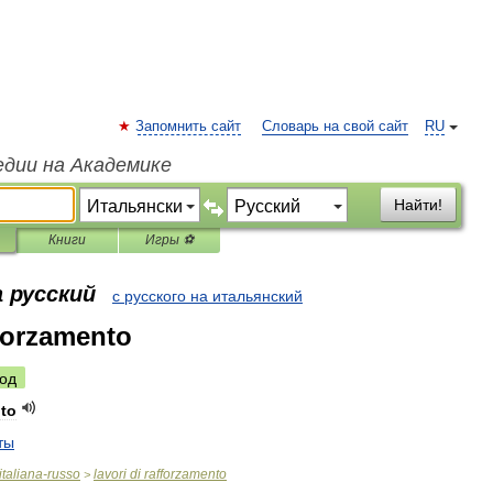
Запомнить сайт
Словарь на свой сайт
RU
едии на Академике
Найти!
Книги
Игры ⚽
 русский
с русского на итальянский
fforzamento
од
nto
ты
italiana
-
russo
lavori
di
rafforzamento
>