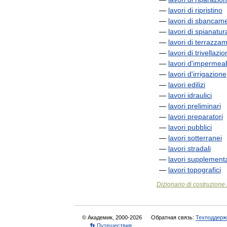
—
lavori
di
ripristino
—
lavori
di
sbancame
—
lavori
di
spianatur
—
lavori
di
terrazza
—
lavori
di
trivellazi
—
lavori
d
'
impermeab
—
lavori
d
'
irrigazione
—
lavori
edilizi
—
lavori
idraulici
—
lavori
preliminari
—
lavori
preparatori
—
lavori
pubblici
—
lavori
sotterranei
—
lavori
stradali
—
lavori
supplementa
—
lavori
topografici
Dizionario
di
costruzione
© Академик, 2000-2026
Обратная связь:
Техподдерж
👣 Путешествия