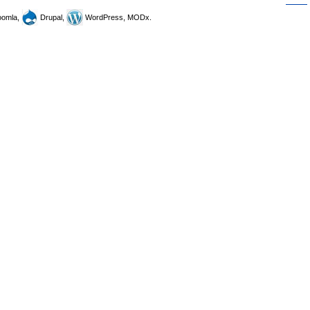
omla,
Drupal,
WordPress, MODx.