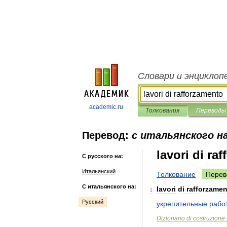
Словари и энциклоп
academic.ru
Толкования
Переводы
Перевод:
с итальянского на
lavori di ra
С русского на:
Итальянский
Толкование
Перев
С итальянского на:
lavori
di
rafforzame
1
Русский
укрепительные
рабо
Dizionario
di
costruzione