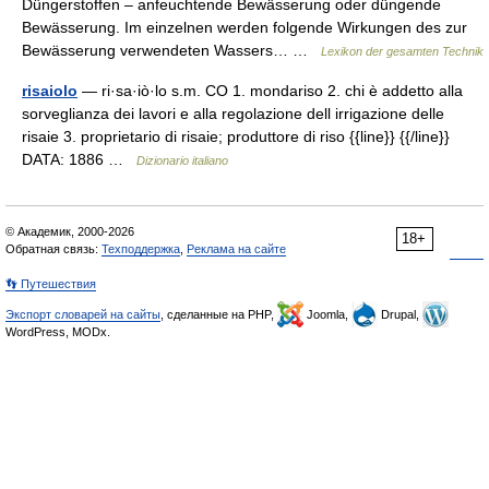
Düngerstoffen – anfeuchtende Bewässerung oder düngende
Bewässerung. Im einzelnen werden folgende Wirkungen des zur
Bewässerung verwendeten Wassers… …
Lexikon der gesamten Technik
risaiolo
— ri·sa·iò·lo s.m. CO 1. mondariso 2. chi è addetto alla
sorveglianza dei lavori e alla regolazione dell irrigazione delle
risaie 3. proprietario di risaie; produttore di riso {{line}} {{/line}}
DATA: 1886 …
Dizionario italiano
© Академик, 2000-2026
18+
Обратная связь:
Техподдержка
,
Реклама на сайте
👣 Путешествия
Экспорт словарей на сайты
, сделанные на PHP,
Joomla,
Drupal,
WordPress, MODx.