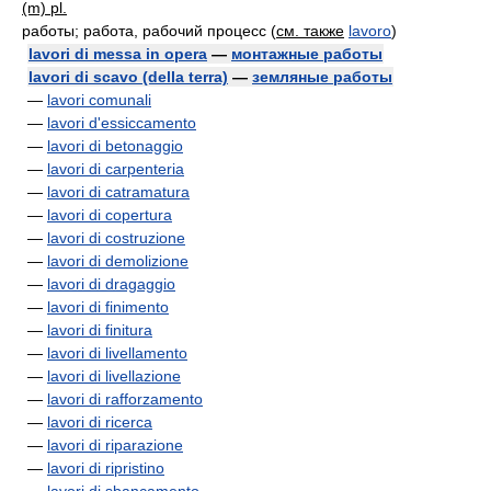
(m) pl.
работы; работа, рабочий процесс
(
см. также
lavoro
)
lavori di messa in opera
—
монтажные работы
lavori di scavo (della terra)
—
земляные работы
—
lavori comunali
—
lavori d'essiccamento
—
lavori di betonaggio
—
lavori di carpenteria
—
lavori di catramatura
—
lavori di copertura
—
lavori di costruzione
—
lavori di demolizione
—
lavori di dragaggio
—
lavori di finimento
—
lavori di finitura
—
lavori di livellamento
—
lavori di livellazione
—
lavori di rafforzamento
—
lavori di ricerca
—
lavori di riparazione
—
lavori di ripristino