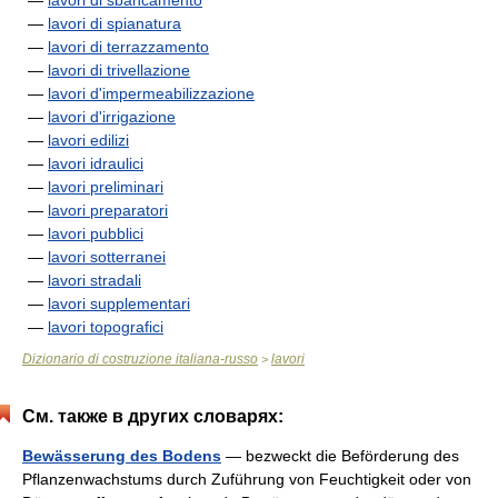
—
lavori di sbancamento
—
lavori di spianatura
—
lavori di terrazzamento
—
lavori di trivellazione
—
lavori d'impermeabilizzazione
—
lavori d'irrigazione
—
lavori edilizi
—
lavori idraulici
—
lavori preliminari
—
lavori preparatori
—
lavori pubblici
—
lavori sotterranei
—
lavori stradali
—
lavori supplementari
—
lavori topografici
Dizionario di costruzione italiana-russo
lavori
>
См. также в других словарях:
Bewässerung des Bodens
— bezweckt die Beförderung des
Pflanzenwachstums durch Zuführung von Feuchtigkeit oder von