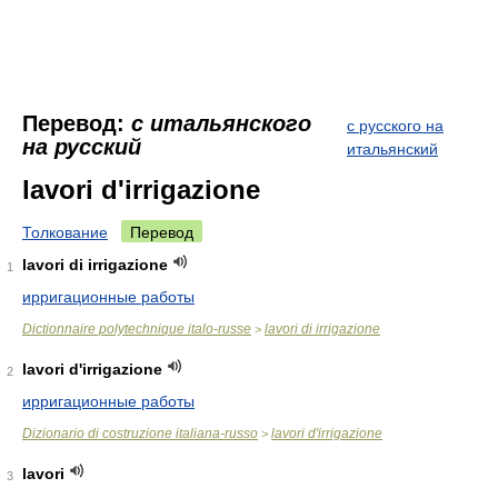
Перевод:
с итальянского
с русского на
на русский
итальянский
lavori d'irrigazione
Толкование
Перевод
lavori di irrigazione
1
ирригационные работы
Dictionnaire polytechnique italo-russe
lavori di irrigazione
>
lavori d'irrigazione
2
ирригационные работы
Dizionario di costruzione italiana-russo
lavori d'irrigazione
>
lavori
3