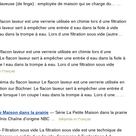
laveuse
(
de
linge
)
:
employée
de
maison
qui
se
charge
du
… …
flacon
laveur
est
une
verrerie
utilisée
en
chimie
lors
d
une
filtration
n
laveur
sert
à
empêcher
une
entrée
d
eau
dans
la
fiole
à
vide
au
dans
la
trompe
à
eau
.
Lors
d
une
filtration
sous
vide
(
autre
…
flacon
laveur
est
une
verrerie
utilisée
en
chimie
lors
d
une
Le
flacon
laveur
sert
à
empêcher
une
entrée
d
eau
dans
la
fiole
à
pe
l
eau
dans
la
trompe
à
eau
.
Lors
d
une
filtration
sous
vide
n
Français
héma
du
flacon
laveur
Le
flacon
laveur
est
une
verrerie
utilisée
en
ation
sur
Büchner
.
Le
flacon
laveur
sert
à
empêcher
une
entrée
d
de
lorsque
l
on
coupe
l
eau
dans
la
trompe
à
eau
.
Lors
d
une
… …
e
Maison
dans
la
prairie
—
Série
La
Petite
Maison
dans
la
prairie
Unis
Chaîne
d
’
origine
NBC
…
Wikipédia
en
Français
—
Filtration
sous
vide
La
filtration
sous
vide
est
une
technique
de