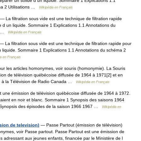
éparer
un
solide
d
un
liquide
.
Sommaire
1
Explications
1
.
1
ma
2
Utilisations
…
Wikipédia
en
Français
—
La
filtration
sous
vide
est
une
technique
de
filtration
rapide
e
d
un
liquide
.
Sommaire
1
Explications
1
.
1
Annotations
du
…
Wikipédia
en
Français
—
La
filtration
sous
vide
est
une
technique
de
filtration
rapide
pour
n
liquide
.
Sommaire
1
Explications
1
.
1
Annotations
du
schéma
2
a
en
Français
our
les
articles
homonymes
,
voir
souris
(
homonymie
).
La
Souris
ion
de
télévision
québécoise
diffusée
de
1964
à
1971
[
2
]
et
en
e
à
la
Télévision
de
Radio
Canada
…
Wikipédia
en
Français
t
une
émission
de
télévision
québécoise
diffusée
de
1964
à
1972
.
taient
en
noir
et
blanc
.
Sommaire
1
Synopsis
des
saisons
1964
Synopsis
des
épisodes
de
la
saison
1966
1967
…
Wikipédia
en
sion
de
television
)
—
Passe
Partout
(
émission
de
télévision
)
onymes
,
voir
Passe
partout
.
Passe
Partout
est
une
émission
de
s
adressant
aux
jeunes
enfants
,
financée
par
le
Ministère
de
l