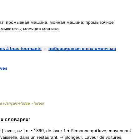
ат
;
промывная
машина
,
мойная
машина
;
промывочное
омыватель
;
моечная
машина
ves
à
bras
tournants
—
вибрационная
свекломоечная
aves
ue
Français
-
Russe
laveur
>
их
словарях:
e
[
lavɶr
,
øz
]
n
. •
1390
;
de
laver
1
♦
Personne
qui
lave
,
moyennant
vaisselle
,
dans
un
restaurant
. ⇒
plongeur
.
Laveur
de
voitures
,