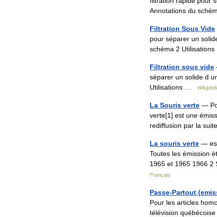
filtration
rapide
pour
s
Annotations
du
sché
Filtration
Sous
Vide
pour
séparer
un
solid
schéma
2
Utilisations
Filtration
sous
vide
séparer
un
solide
d
u
Utilisations
…
Wikipédi
La
Souris
verte
—
P
verte
[
1
]
est
une
émiss
rediffusion
par
la
suit
La
souris
verte
—
es
Toutes
les
émission
é
1965
et
1965
1966
2
Français
Passe
-
Partout
(
emis
Pour
les
articles
hom
télévision
québécoise