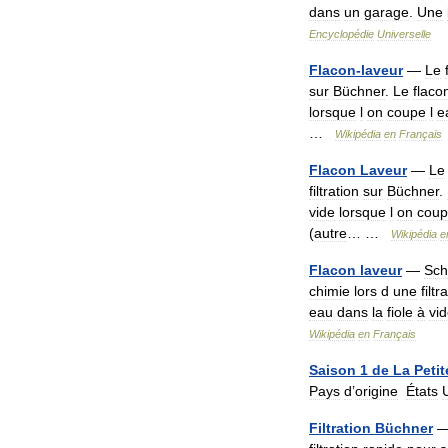
dans
un
garage
.
Une
Encyclopédie
Universelle
Flacon
-
laveur
—
Le
sur
Büchner
.
Le
flaco
lorsque
l
on
coupe
l
e
…
Wikipédia
en
Français
Flacon
Laveur
—
Le
filtration
sur
Büchner
.
vide
lorsque
l
on
cou
(
autre
… …
Wikipédia
e
Flacon
laveur
—
Sc
chimie
lors
d
une
filtr
eau
dans
la
fiole
à
vi
Wikipédia
en
Français
Saison
1
de
La
Petit
Pays
d
’
origine
États
Filtration
Büchner