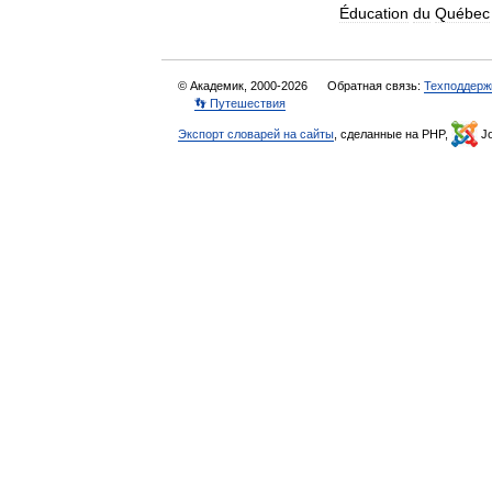
Éducation
du
Québec
© Академик, 2000-2026
Обратная связь:
Техподдерж
👣 Путешествия
Экспорт словарей на сайты
, сделанные на PHP,
Jo