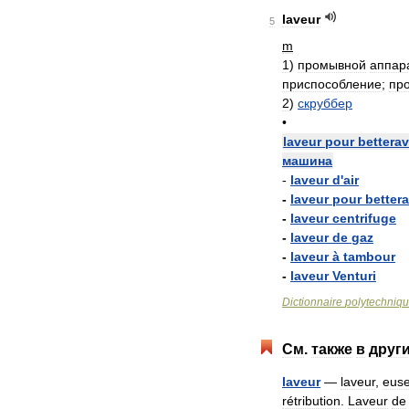
laveur
5
m
1
)
промывной
аппар
приспособление
;
пр
2
)
скруббер
•
laveur
pour
bettera
машина
-
laveur
d
'
air
-
laveur
pour
better
-
laveur
centrifuge
-
laveur
de
gaz
-
laveur
à
tambour
-
laveur
Venturi
Dictionnaire
polytechniq
См
.
также
в
друг
laveur
—
laveur
,
eus
rétribution
.
Laveur
de