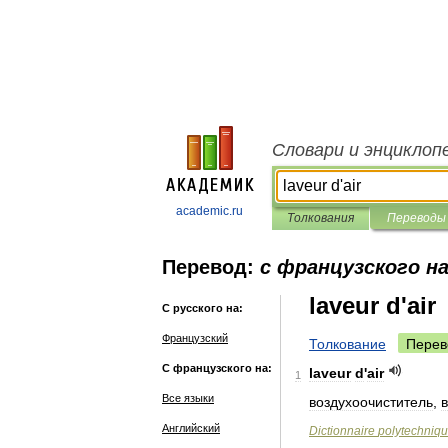
Словари и энциклоп
academic.ru
Толкования
Переводы
Перевод:
с французского на
laveur d'air
С русского на:
Французский
Толкование
Перев
С французского на:
laveur
d
'
air
1
Все языки
воздухоочиститель
,
Английский
Dictionnaire
polytechniq