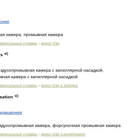
онер
ная
камера
,
промывная
камера
иверсальный
словарь
laveur
d
'
air
>
es
оздухопромывная
камера
с
капиллярной
насадкой
,
вная
камера
с
капиллярной
насадкой
иверсальный
словарь
laveur
d
'
air
à
alvéoles
>
isation
ондиционер
здухопромывная
камера
,
форсуночная
промывная
камера
иверсальный
словарь
laveur
d
'
air
à
pulvérisation
>