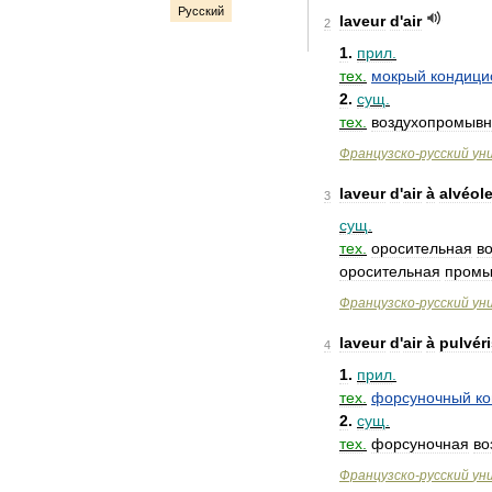
Русский
laveur
d
'
air
2
1
.
прил
.
тех
.
мокрый
кондици
2
.
сущ
.
тех
.
воздухопромыв
Французско
-
русский
ун
laveur
d
'
air
à
alvéol
3
сущ
.
тех
.
оросительная
в
оросительная
промы
Французско
-
русский
ун
laveur
d
'
air
à
pulvér
4
1
.
прил
.
тех
.
форсуночный
к
2
.
сущ
.
тех
.
форсуночная
во
Французско
-
русский
ун