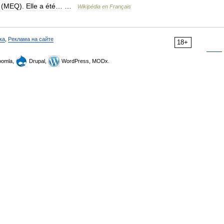
(
MEQ
).
Elle
a
été
… …
Wikipédia
en
Français
ка
,
Реклама на сайте
18+
omla,
Drupal,
WordPress, MODx.