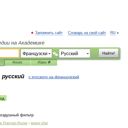
Запомнить сайт
Словарь на свой сайт
RU
едии на Академике
Найти!
Книги
Игры ⚽
 русский
с русского на французский
од
воздушный
фильтр
ue
Français
-
Russe
laveur
d
'
air
>