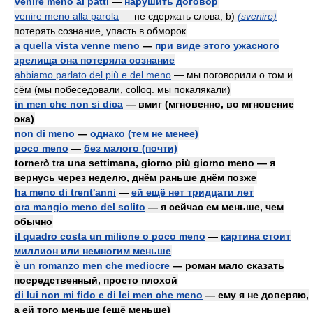
venire meno ai patti
—
нарушить договор
venire meno alla parola
— не сдержать слова; b)
(svenire)
потерять сознание, упасть в обморок
a quella vista venne meno
—
при виде этого ужасного
зрелища она потеряла сознание
abbiamo parlato del più e del meno
— мы поговорили о том и
сём (мы побеседовали,
colloq.
мы покалякали)
in men che non si dica
— вмиг (мгновенно, во мгновение
ока)
non di meno
—
однако (тем не менее)
poco meno
—
без малого (почти)
tornerò tra una settimana, giorno più giorno meno — я
вернусь через неделю, днём раньше днём позже
ha meno di trent'anni
—
ей ещё нет тридцати лет
ora mangio meno del solito
— я сейчас ем меньше, чем
обычно
il quadro costa un milione o poco meno
—
картина стоит
миллион или немногим меньше
è un romanzo men che mediocre
— роман мало сказать
посредственный, просто плохой
di lui non mi fido e di lei men che meno
— ему я не доверяю,
а ей того меньше (ещё меньше)