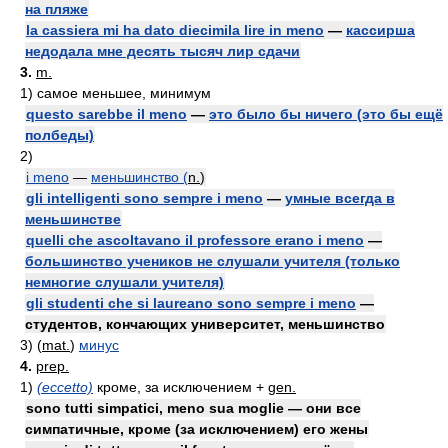
на пляже
la cassiera mi ha dato diecimila lire in meno
—
кассирша
недодала мне десять тысяч лир сдачи
3.
m.
1)
самое меньшее, минимум
questo sarebbe il meno
—
это было бы ничего (это бы ещё
полбеды)
2)
i meno
—
меньшинство (
n.
)
gli intelligenti sono sempre i meno
—
умные всегда в
меньшинстве
quelli che ascoltavano il professore erano i meno
—
большинство учеников не слушали учителя (только
немногие слушали учителя)
gli studenti che si laureano sono sempre i meno
—
студентов, кончающих университет, меньшинство
3)
(
mat.
)
минус
4.
prep.
1)
(eccetto)
кроме, за исключением +
gen.
sono tutti simpatici, meno sua moglie — они все
симпатичные, кроме (за исключением) его жены