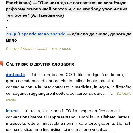
Panebianco) — "Они никогда не согласятся на серьёзную
реформу пенсионной системы, а на свободу увольнения
тем более" (А. Панебьянко)
7.
•
chi più spende meno spende
— дёшево да гнило, дорого да
мило
Il nuovo dizionario italiano-russo
meno
>
См. также в других словарях:
dottorato
— 1dot·to·rà·to s.m. CO 1. titolo e dignità di dottore;
grado accademico di dottore che in Italia e in altri paesi si
consegue con la laurea: dottorato in medicina, in legge, in filosofia;
conseguire, raggiungere il dottorato, laurearsi; dare,… …
Dizionario
italiano
lettera
— lèt·te·ra, lét·te·ra s.f. FO 1a. segno grafico con cui
convenzionalmente si rappresentano i suoni in un alfabeto: lettera
maiuscola, lettera minuscola Sinonimi: carattere, grafema. 1b. nell
uso scolastico, non linguistico, ciascun suono vocalico… …