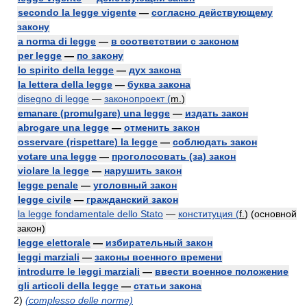
secondo la legge vigente
—
согласно действующему
закону
a norma di legge
—
в соответствии с законом
per legge
—
по закону
lo spirito della legge
—
дух закона
la lettera della legge
—
буква закона
disegno di legge
—
законопроект (
m.
)
emanare (promulgare) una legge
—
издать закон
abrogare una legge
—
отменить закон
osservare (rispettare) la legge
—
соблюдать закон
votare una legge
—
проголосовать (за) закон
violare la legge
—
нарушить закон
legge penale
—
уголовный закон
legge civile
—
гражданский закон
la legge fondamentale dello Stato
—
конституция (
f.
) (основной
закон)
legge elettorale
—
избирательный закон
leggi marziali
—
законы военного времени
introdurre le leggi marziali
—
ввести военное положение
gli articoli della legge
—
статьи закона
2)
(complesso delle norme)