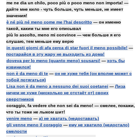
me ne dia un chilo, poco più o poco meno non importa! —
дайте мне кило - чуть больше, чуть меньше, не имеет
значения!
è né più né meno come me l'hai descritto
— он именно
такой, каким ты мне его описывал
più lo ascolto, meno mi convince — чем больше я его
слушаю, тем меньше ему верю
in questi giorni di afa cerca di star fuori il meno possibile!
—
постарайся в эту жару не выходить из дома!
doveva per lo meno (quanto meno) scusarsi!
—
хоть бы
извинился!
non è da meno di te
—
он не хуже тебя (он вполне может с
тобой потягаться)
Lisa non è da meno a nessuno dei suoi coetanei
—
Лиза
ничем не хуже (нисколько не отстаёт от) своих
сверстников
coraggio, fa vedere che non sei da meno! — смелее, покажи,
что ты тоже не лыком шит!
venire meno
—
a) не хватать (недоставать)
gli venne meno il coraggio
—
ему не хватило (недостало)
смелости