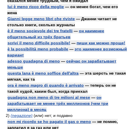
оказался менее трудным, чем я ожидал
lui è meno ricco della moglie
— он менее богат, чем его
жена
Gianni legge meno libri che riviste
— Джанни читает не
столько книги, сколько журналы
è il meno socievole dei tre fratelli
—
он наименее
общительный из трёх братьев
scrivi il meno difficile possibile!
—
пиши как можно проще!
è la possibilità meno probabile
—
это наименее возможный
вариант
adesso guadagna di meno
—
сейчас он зарабатывает
меньше
questa lana è meno soffice dell'altra
— эта шерсть не такая
мягкая, как та
ora è meno magro di quando è arrivato
— теперь он не
такой худой, каким был, когда приехал
guadagna non meno di tre milioni al mese
—
он
зарабатывает не менее трёх миллионов (чем три
миллиона) в месяц
2)
(negazione)
(или) нет; и подавно
non mi ricordo se ho pagato il gas o meno
— не помню,
заплатил я за газ или нет