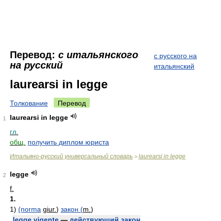
Перевод:
с итальянского
с русского на
на русский
итальянский
laurearsi in legge
Толкование
Перевод
laurearsi in legge
1
гл.
общ.
получить диплом юриста
Итальяно-русский универсальный словарь
laurearsi in legge
>
legge
2
f.
1.
1)
(norma
giur.
)
закон (
m.
)
legge vigente
—
действующий закон