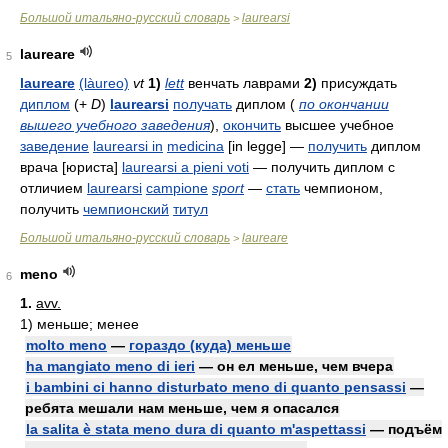
Большой итальяно-русский словарь
laurearsi
>
laureare
5
laureare
(làureo)
vt
1)
lett
венчать лаврами
2)
присуждать
диплом
(+
D
)
laurearsi
получать
диплом (
по окончании
вышего учебного заведения
),
окончить
высшее учебное
заведение
laurearsi in
medicina
[in legge]
—
получить
диплом
врача [юриста]
laurearsi a pieni voti
— получить диплом с
отличием
laurearsi
campione
sport
—
стать
чемпионом,
получить
чемпионский
титул
Большой итальяно-русский словарь
laureare
>
meno
6
1.
avv.
1)
меньше; менее
molto meno
—
гораздо (куда) меньше
ha mangiato meno di ieri
— он ел меньше, чем вчера
i bambini ci hanno disturbato meno di quanto pensassi
—
ребята мешали нам меньше, чем я опасался
la salita è stata meno dura di quanto m'aspettassi
— подъём