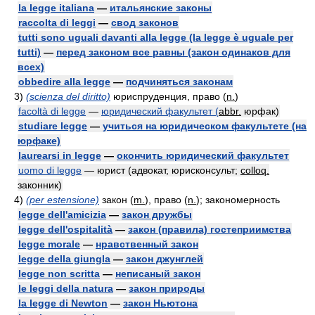
la legge italiana
—
итальянские законы
raccolta di leggi
—
свод законов
tutti sono uguali davanti alla legge (la legge è uguale per
tutti)
—
перед законом все равны (закон одинаков для
всех)
obbedire alla legge
—
подчиняться законам
3)
(scienza del diritto)
юриспруденция, право (
n.
)
facoltà di legge
—
юридический факультет (
abbr.
юрфак)
studiare legge
—
учиться на юридическом факультете (на
юрфаке)
laurearsi in legge
—
окончить юридический факультет
uomo di legge
— юрист (адвокат, юрисконсульт;
colloq.
законник)
4)
(per estensione)
закон (
m.
), право (
n.
); закономерность
legge dell'amicizia
—
закон дружбы
legge dell'ospitalità
—
закон (правила) гостеприимства
legge morale
—
нравственный закон
legge della giungla
—
закон джунглей
legge non scritta
—
неписаный закон
le leggi della natura
—
закон природы
la legge di Newton
—
закон Ньютона