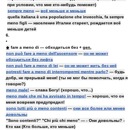
при условии, что мне кто-нибудь поможет)
sempre meno
—
всё меньше и меньше
quella italiana è una popolazione che invecchia, fa sempre
meno figli — население Италии стареет, рождается всё
меньше детей
6.
•
◆
fare a meno di — обходиться без +
gen.
non può fare a meno dell'ascensore
—
он не может
обходиться без лифта
non può fare a meno di lei
—
он не может жить без неё
potresti fare a meno di interrompermi mentre parlo?
— будь
добр, не прерывай меня! (ты не мог бы помолчать, когда я
говорю?)
meno male!
— слава Богу! (хорошо, что...)
meno male che mi ha avvisato in tempo!
— хорошо, что он
меня вовремя предупредил!
sono tutti più o meno contenti
—
они все более или менее
довольны
"Sono contenti?" "Chi più chi meno" — - Они довольны? -
Кто как (Кто больше, кто меньше)