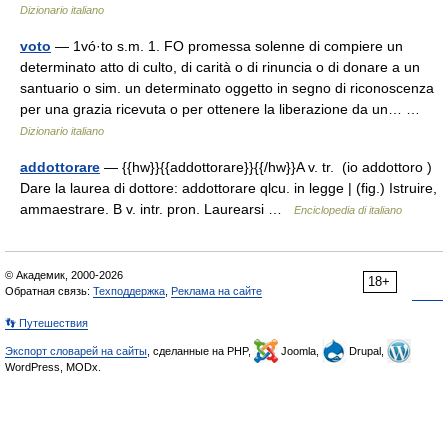
Dizionario italiano
voto
— 1vó·to s.m. 1. FO promessa solenne di compiere un
determinato atto di culto, di carità o di rinuncia o di donare a un
santuario o sim. un determinato oggetto in segno di riconoscenza
per una grazia ricevuta o per ottenere la liberazione da un… …
Dizionario italiano
addottorare
— {{hw}}{{addottorare}}{{/hw}}A v. tr. (io addottoro )
Dare la laurea di dottore: addottorare qlcu. in legge | (fig.) Istruire,
ammaestrare. B v. intr. pron. Laurearsi …
Enciclopedia di italiano
© Академик, 2000-2026
18+
Обратная связь:
Техподдержка
,
Реклама на сайте
👣 Путешествия
Экспорт словарей на сайты
, сделанные на PHP,
Joomla,
Drupal,
WordPress, MODx.