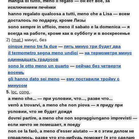
mangia di tutto, meno il fegato — он ест всё, за
исключением печёнки
hanno regalato qualcosa a tutti, meno che a Lisa — всем
досталось по подарку, кроме Лизы
sono sempre in ufficio, meno il sabato e la domenica — я
всегда на работе, кроме как в субботу и в воскресенье
2)
(
mat.
)
минус, без
cinque meno tre fa due
—
пять минус три будет два
il termometro segna meno undici
—
на термометре минус
одиннадцать градусов
sono le otto meno un quarto
—
сейчас без четверти
восемь
gli hanno dato sei meno
—
ему поставили тройку с
минусом
5.
loc.
cong.
a meno che... — при условии, что..., разве что...
verrò a trovarvi, a meno che non piova — я приду при
условии, что не будет дождя
dovrei partire, a meno che non sopraggiungano imprevisti —
если ничто не помешает, я поеду
non ce la farò, a meno d'esser aiutato — я с этим делом не
справлюсь, разве что кто-нибудь поможет (я это сделаю