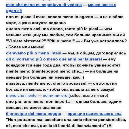
men che meno mi aspettavo di vederla
—
менее всего я
ждал её
non mi piace il mare, ancora meno in agosto — я не люблю
море, а уж в августе подавно
quanto meno ami una donna, tanto più le piaci — чем
меньше женщину мы любим, тем больше нравимся мы ей
"Vi siete sistemati?" "Più o meno!" — - Вы уже устроились?
- Более или менее!
c'eravamo più o meno intesi
— мы, в общем, договорились
gli ci vorranno più o meno due anni per laurearsi
— ему
понадобится ещё года два, чтобы кончить университет
niente meno (nientepopodimeno che...) — ни больше ни
меньше (ни больше, ни меньше, как...)
insisteva, niente meno, che lo sposasse! — он хотел ни
больше ни меньше, чтобы она вышла за него замуж!
meno che niente
—
почти ничего (
colloq.
всего ничего)
uno più, uno meno, non importa — одним больше, одним
меньше, не имеет значения
il principio del meno peggio
—
принцип наименьшего зла
"Non potranno mai accettare una seria riforma pensionistica,
né, men che mai, quella di libertà di licenziamento" (A.