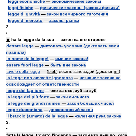
leggi economiche
—
экономические законы
leggi fisiche
—
физические законы (законы физики)
legge di gravità
—
закон всемирного тяготения
legge di mercato
—
законы рынка
2.
•
◆
ha la legge dalla sua — закон на его стороне
dettare legge
—
диктовать условия (диктовать свои
правила)
in nome della legge!
—
именем закона!
essere fuori legge
—
быть вне закона
tavole della legge
— (
bibl.
) десять заповедей (декалог
m.
)
la legge non ammette ignoranza
—
незнание закона не
освобождает от ответственности
legge del taglione
— око за око, зуб за зуб
la legge del più forte
—
закон сильного
la legge dei grandi numeri
—
закон больших чисел
legge draconiana
—
драконовский закон
il braccio (armato) della legge
—
железная рука закона
3.
•
fatta la legge, trovato l'inganno — закон что дышло, куда