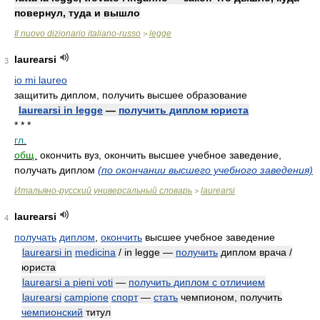
повернул, туда и вышло
Il nuovo dizionario italiano-russo
legge
>
laurearsi
3
io mi laureo
защитить диплом, получить высшее образование
laurearsi in legge
—
получить диплом юриста
* * *
гл.
общ.
окончить вуз, окончить высшее учебное заведение,
получать диплом
(по окончании высшего учебного заведения)
Итальяно-русский универсальный словарь
laurearsi
>
laurearsi
4
получать
диплом
,
окончить
высшее учебное заведение
laurearsi in
medicina
/ in legge —
получить
диплом врача /
юриста
laurearsi a pieni voti
—
получить диплом с отличием
laurearsi
campione
спорт
—
стать
чемпионом, получить
чемпионский
титул