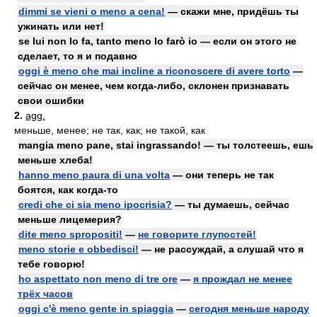
dimmi se vieni o meno a cena!
— скажи мне, придёшь ты
ужинать или нет!
se lui non lo fa, tanto meno lo farò io — если он этого не
сделает, то я и подавно
oggi è meno che mai incline a riconoscere di avere torto
—
сейчас он менее, чем когда-либо, склонен признавать
свои ошибки
2.
agg.
меньше, менее; не так, как; не такой, как
mangia meno pane, stai ingrassando! — ты толстеешь, ешь
меньше хлеба!
hanno meno paura di una volta
— они теперь не так
боятся, как когда-то
credi che ci sia meno ipocrisia?
— ты думаешь, сейчас
меньше лицемерия?
dite meno spropositi!
—
не говорите глупостей!
meno storie e obbedisci!
— не рассуждай, а слушай что я
тебе говорю!
ho aspettato non meno di tre ore
—
я прождал не менее
трёх часов
oggi c'è meno gente in spiaggia
—
сегодня меньше народу