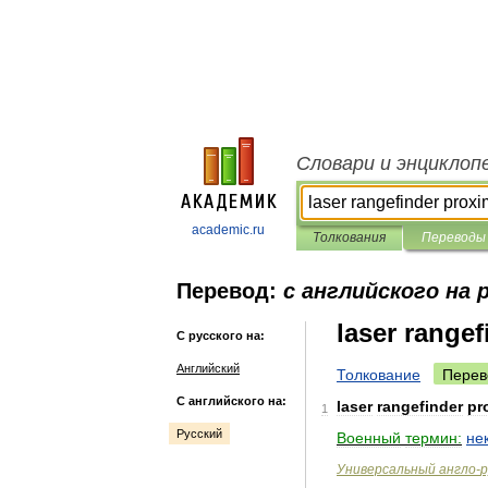
Словари и энциклоп
academic.ru
Толкования
Переводы
Перевод:
с английского на 
laser rangef
С русского на:
Английский
Толкование
Перев
С английского на:
laser
rangefinder
pr
1
Русский
Военный
термин:
не
Универсальный
англо
-
р