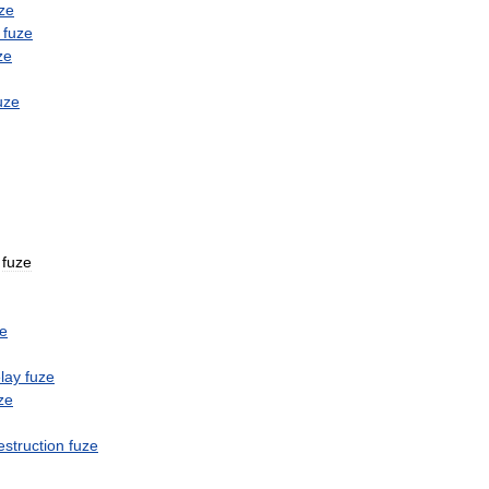
ze
fuze
ze
uze
fuze
ze
lay
fuze
ze
estruction
fuze