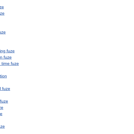
ze
uze
uze
ing
fuze
on
fuze
e
time
fuze
tion
l
fuze
fuze
ze
ze
uze