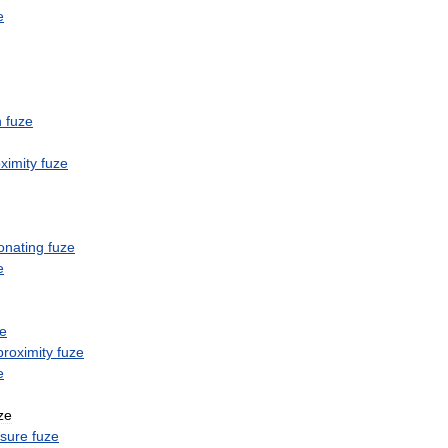
e
n
fuze
ximity
fuze
onating
fuze
e
ze
proximity
fuze
e
ze
sure
fuze