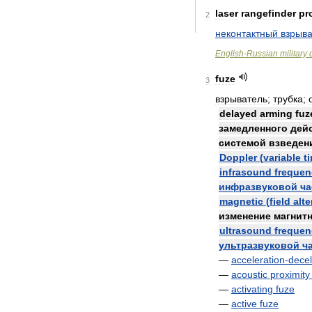
laser
rangefinder
pr
2
неконтактный
взрыва
English
-
Russian
military
fuze
3
взрыватель
;
трубка
;
delayed
arming
fuz
замедленного
дей
системой
взведен
Doppler
(
variable
t
infrasound
frequen
инфразвуковой
ча
magnetic
(
field
alte
изменение
магнит
ultrasound
frequen
ультразвуковой
ч
—
acceleration
-
decel
—
acoustic
proximity
—
activating
fuze
—
active
fuze