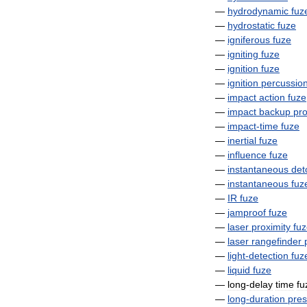
—
hydrodynamic
fuz
—
hydrostatic
fuze
—
igniferous
fuze
—
igniting
fuze
—
ignition
fuze
—
ignition
percussio
—
impact
action
fuze
—
impact
backup
pro
—
impact
-
time
fuze
—
inertial
fuze
—
influence
fuze
—
instantaneous
det
—
instantaneous
fuz
—
IR
fuze
—
jamproof
fuze
—
laser
proximity
fu
—
laser
rangefinder
—
light
-
detection
fuz
—
liquid
fuze
—
long
-
delay
time
fu
—
long
-
duration
pres