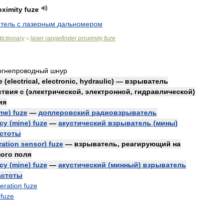
oximity
fuze
тель
с
лазерным
дальномером
dictionary
laser
rangefinder
proximity
fuze
>
огнепроводный
шнур
e
(
electrical
,
electronic
,
hydraulic
) —
взрыватель
ствия
с
(
электрической
,
электронной
,
гидравлической
)
ия
ime
)
fuze
—
доплеровский
радиовзрыватель
cy
(
mine
)
fuze
—
акустический
взрыватель
(
мины
)
стоты
ration
sensor
)
fuze
—
взрыватель
,
реагирующий
на
ного
поля
cy
(
mine
)
fuze
—
акустический
(
минный
)
взрыватель
астоты
eration
fuze
fuze