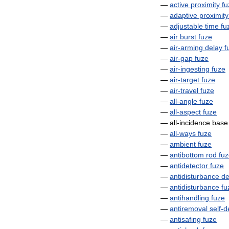
—
active
proximity
fu
—
adaptive
proximity
—
adjustable
time
fu
—
air
burst
fuze
—
air
-
arming
delay
f
—
air
-
gap
fuze
—
air
-
ingesting
fuze
—
air
-
target
fuze
—
air
-
travel
fuze
—
all
-
angle
fuze
—
all
-
aspect
fuze
—
all
-
incidence
base
—
all
-
ways
fuze
—
ambient
fuze
—
antibottom
rod
fu
—
antidetector
fuze
—
antidisturbance
de
—
antidisturbance
fu
—
antihandling
fuze
—
antiremoval
self
-
d
—
antisafing
fuze