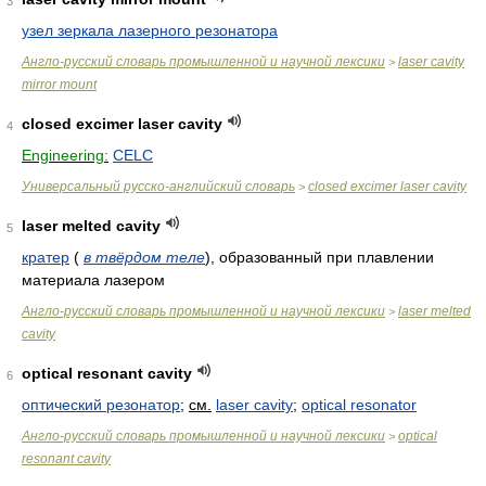
3
узел зеркала лазерного резонатора
Англо-русский словарь промышленной и научной лексики
laser cavity
>
mirror mount
closed excimer laser cavity
4
Engineering:
CELC
Универсальный русско-английский словарь
closed excimer laser cavity
>
laser melted cavity
5
кратер
(
в твёрдом теле
)
, образованный при плавлении
материала лазером
Англо-русский словарь промышленной и научной лексики
laser melted
>
cavity
optical resonant cavity
6
оптический резонатор
;
см.
laser cavity
;
optical resonator
Англо-русский словарь промышленной и научной лексики
optical
>
resonant cavity