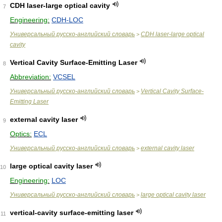
CDH laser-large optical cavity
7
Engineering:
CDH-LOC
Универсальный русско-английский словарь
CDH laser-large optical
>
cavity
Vertical Cavity Surface-Emitting Laser
8
Abbreviation:
VCSEL
Универсальный русско-английский словарь
Vertical Cavity Surface-
>
Emitting Laser
external cavity laser
9
Optics:
ECL
Универсальный русско-английский словарь
external cavity laser
>
large optical cavity laser
10
Engineering:
LOC
Универсальный русско-английский словарь
large optical cavity laser
>
vertical-cavity surface-emitting laser
11