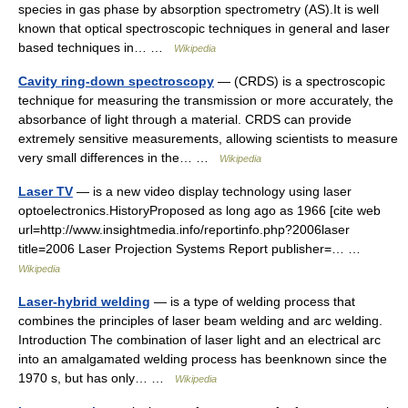
species in gas phase by absorption spectrometry (AS).It is well
known that optical spectroscopic techniques in general and laser
based techniques in… …
Wikipedia
Cavity ring-down spectroscopy
— (CRDS) is a spectroscopic
technique for measuring the transmission or more accurately, the
absorbance of light through a material. CRDS can provide
extremely sensitive measurements, allowing scientists to measure
very small differences in the… …
Wikipedia
Laser TV
— is a new video display technology using laser
optoelectronics.HistoryProposed as long ago as 1966 [cite web
url=http://www.insightmedia.info/reportinfo.php?2006laser
title=2006 Laser Projection Systems Report publisher=… …
Wikipedia
Laser-hybrid welding
— is a type of welding process that
combines the principles of laser beam welding and arc welding.
Introduction The combination of laser light and an electrical arc
into an amalgamated welding process has beenknown since the
1970 s, but has only… …
Wikipedia