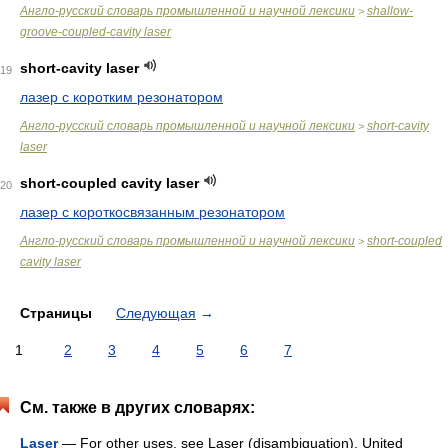
Англо-русский словарь промышленной и научной лексики
shallow-
>
groove-coupled-cavity laser
short-cavity laser
19
лазер с коротким резонатором
Англо-русский словарь промышленной и научной лексики
short-cavity
>
laser
short-coupled cavity laser
20
лазер с короткосвязанным резонатором
Англо-русский словарь промышленной и научной лексики
short-coupled
>
cavity laser
Страницы
Следующая
→
1
2
3
4
5
6
7
См. также в других словарях:
Laser
— For other uses, see Laser (disambiguation). United