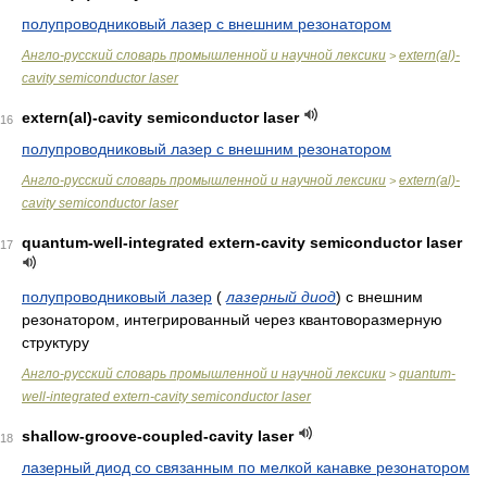
полупроводниковый лазер с внешним резонатором
Англо-русский словарь промышленной и научной лексики
extern(al)-
>
cavity semiconductor laser
extern(al)-cavity semiconductor laser
16
полупроводниковый лазер с внешним резонатором
Англо-русский словарь промышленной и научной лексики
extern(al)-
>
cavity semiconductor laser
quantum-well-integrated extern-cavity semiconductor laser
17
полупроводниковый лазер
(
лазерный диод
)
с внешним
резонатором, интегрированный через квантоворазмерную
структуру
Англо-русский словарь промышленной и научной лексики
quantum-
>
well-integrated extern-cavity semiconductor laser
shallow-groove-coupled-cavity laser
18
лазерный диод со связанным по мелкой канавке резонатором