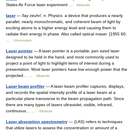
States Air Force laser experiment …
Wikipedia
laser
— /lay zeuhr/, n. Physics. a device that produces a nearly
parallel, nearly monochromatic, and coherent beam of light by
exciting atoms to a higher energy level and causing them to
radiate their energy in phase. Also called optical maser. [1955 60;
…
Universalium
Laser pointer
— A laser pointer is a portable, pen sized laser
designed to be held in the hand, and most commonly used to
project a point of light to highlight items of interest during a
presentation. Most laser pointers have low enough power that the
projected… …
Wikipedia
Laser beam profiler
— A laser beam profiler captures, displays,
and records the spatial intensity profile of a laser beam at a
particular plane transverse to the beam propagation path. Since
there are many types of lasers ultraviolet, visible, infrared,
continuous… …
Wikipedia
Laser absorption spectrometry
— (LAS) refers to techniques
that utilize lasers to assess the concentration or amount of a