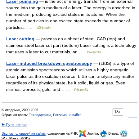
Laser pumping
— is the act of energy transfer from an external
source into the gain medium of a laser. The energy is absorbed in
the medium, producing excited states in its atoms. When the
number of particles in one excited state exceeds the number of
particles… …
Wikipedia
Laser cutting
— process on a sheet of steel. CAD (top) and
stainless steel laser cut part (bottom) Laser cutting is a technology
that uses a laser to cut materials, an …
Wikipedia
Laser-induced breakdown spectroscopy
— (LIBS) is a type of
atomic emission spectroscopy which utilises a highly energetic
laser pulse as the excitation source. LIBS can analyse any matter
regardless of its physical state, be it solid, liquid or gas. Even
slurries, aerosols, gels, and… …
Wikipedia
© Академик, 2000-2026
18+
Обратная связь:
Техподдержка
,
Реклама на сайте
👣 Путешествия
Экспорт словарей на сайты
, сделанные на PHP,
Joomla,
Drupal,
WordPress, MODx.