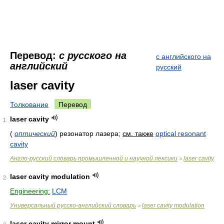
Перевод:
с русского на
с английского на
английский
русский
laser cavity
Толкование
Перевод
laser cavity
1
(
оптический
)
резонатор лазера
;
см. также
optical resonant
cavity
Англо-русский словарь промышленной и научной лексики
laser cavity
>
laser cavity modulation
2
Engineering:
LCM
Универсальный русско-английский словарь
laser cavity modulation
>
laser cavity mirror mount