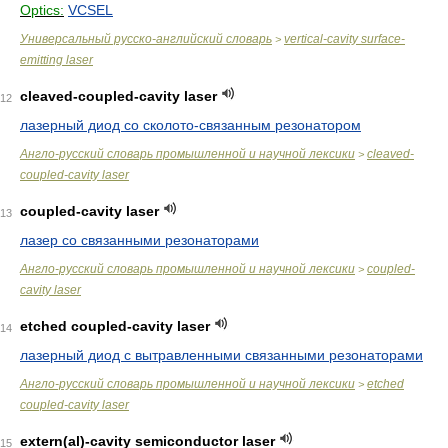
Optics:
VCSEL
Универсальный русско-английский словарь
vertical-cavity surface-
>
emitting laser
cleaved-coupled-cavity laser
12
лазерный диод со сколото-связанным резонатором
Англо-русский словарь промышленной и научной лексики
cleaved-
>
coupled-cavity laser
coupled-cavity laser
13
лазер со связанными резонаторами
Англо-русский словарь промышленной и научной лексики
coupled-
>
cavity laser
etched coupled-cavity laser
14
лазерный диод с вытравленными связанными резонаторами
Англо-русский словарь промышленной и научной лексики
etched
>
coupled-cavity laser
extern(al)-cavity semiconductor laser
15