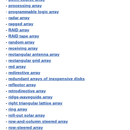
-
processing array
-
programmable logic array
-
radar array
-
ragged array
-
RAID array
-
RAID tape array
-
random array
-
receiving array
-
rectangular antenna array
-
rectangular grid array
-
red array
-
redirective array
-
redundant arrays of inexpensive disks
-
reflector array
-
retrodirective array
-
ridge-waveguide array
-
right triangular lattice array
-
ring array
-
roll-out solar array
-
row-and-column steered array
-
row-steered array