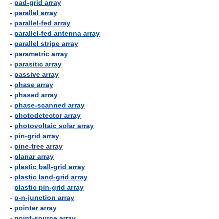
-
pad-grid array
-
parallel array
-
parallel-fed array
-
parallel-fed antenna array
-
parallel stripe array
-
parametric array
-
parasitic array
-
passive array
-
phase array
-
phased array
-
phase-scanned array
-
photodetector array
-
photovoltaic solar array
-
pin-grid array
-
pine-tree array
-
planar array
-
plastic ball-grid array
-
plastic land-grid array
-
plastic pin-grid array
-
p-n-junction array
-
pointer array
-
point-source array