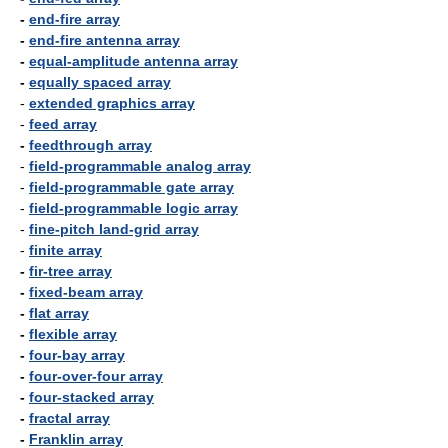
-
end-fire array
-
end-fire antenna array
-
equal-amplitude antenna array
-
equally spaced array
-
extended graphics array
-
feed array
-
feedthrough array
-
field-programmable analog array
-
field-programmable gate array
-
field-programmable logic array
-
fine-pitch land-grid array
-
finite array
-
fir-tree array
-
fixed-beam array
-
flat array
-
flexible array
-
four-bay array
-
four-over-four array
-
four-stacked array
-
fractal array
-
Franklin array