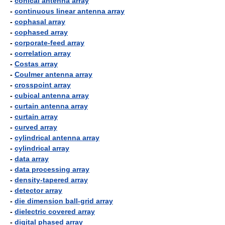
-
conical antenna array
-
continuous linear antenna array
-
cophasal array
-
cophased array
-
corporate-feed array
-
correlation array
-
Costas array
-
Coulmer antenna array
-
crosspoint array
-
cubical antenna array
-
curtain antenna array
-
curtain array
-
curved array
-
cylindrical antenna array
-
cylindrical array
-
data array
-
data processing array
-
density-tapered array
-
detector array
-
die dimension ball-grid array
-
dielectric covered array
-
digital phased array