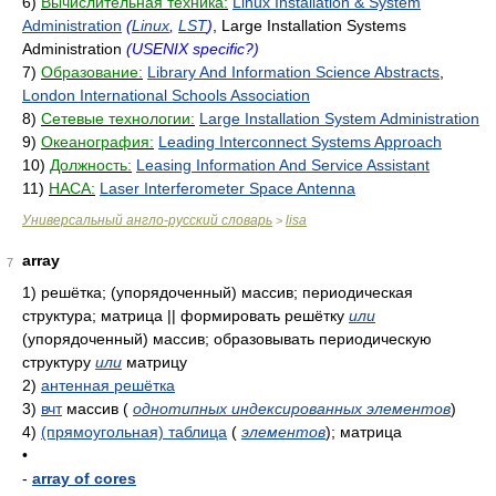
6)
Вычислительная техника:
Linux Installation & System
Administration
(
Linux
,
LST
)
, Large Installation Systems
Administration
(USENIX specific?)
7)
Образование:
Library And Information Science Abstracts
,
London International Schools Association
8)
Сетевые технологии:
Large Installation System Administration
9)
Океанография:
Leading Interconnect Systems Approach
10)
Должность:
Leasing Information And Service Assistant
11)
НАСА:
Laser Interferometer Space Antenna
Универсальный англо-русский словарь
lisa
>
array
7
1)
решётка; (упорядоченный) массив; периодическая
структура; матрица || формировать решётку
или
(упорядоченный) массив; образовывать периодическую
структуру
или
матрицу
2)
антенная решётка
3)
вчт
массив
(
однотипных индексированных элементов
)
4)
(прямоугольная) таблица
(
элементов
)
; матрица
•
-
array of cores