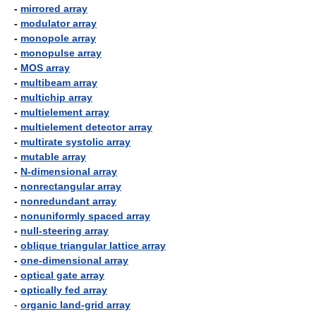
-
mirrored array
-
modulator array
-
monopole array
-
monopulse array
-
MOS array
-
multibeam array
-
multichip array
-
multielement array
-
multielement detector array
-
multirate systolic array
-
mutable array
-
N-dimensional array
-
nonrectangular array
-
nonredundant array
-
nonuniformly spaced array
-
null-steering array
-
oblique triangular lattice array
-
one-dimensional array
-
optical gate array
-
optically fed array
-
organic land-grid array