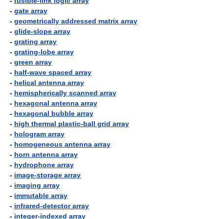
-
fusible-link logic array
-
gate array
-
geometrically addressed matrix array
-
glide-slope array
-
grating array
-
grating-lobe array
-
green array
-
half-wave spaced array
-
helical antenna array
-
hemispherically scanned array
-
hexagonal antenna array
-
hexagonal bubble array
-
high thermal plastic-ball grid array
-
hologram array
-
homogeneous antenna array
-
horn antenna array
-
hydrophone array
-
image-storage array
-
imaging array
-
immutable array
-
infrared-detector array
-
integer-indexed array