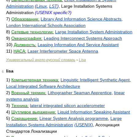
Administration
(
Linux
,
LST
)
, Large Installation Systems
Administration
(USENIX specific?)
7)
Образование:
Library And Information Science Abstracts
,
London International Schools Association
8)
Сетевые технологии:
Large Installation System Administration
9)
Океанография:
Leading Interconnect Systems Approach
10)
Должность:
Leasing Information And Service Assistant
11)
НАСА:
Laser Interferometer Space Antenna
Универсальный англо-русский словарь
Lisa
>
lisa
6
1)
Компьютерная техника:
Linguistic Intelligent Synthetic Agent
,
Local Integrated Software Architecture
2)
Военный термин:
Lithographer Seaman Apprentice
,
linear
systems analysis
3)
Техника:
lateral integrated silicon accelerometer
4)
Шутливое выражение:
Liquid Information Speaking Assistant
5)
Сокращение:
Linear System Analysis programme
,
Large
Installation Systems Administration
(USENIX)
, Ассоциация
Стандартов Локализации