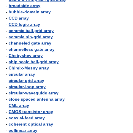
-
broadside array
-
bubble-domain array
-
CCD array
-
CCD logic array
-
ceramic ball-grid array
-
ceramic pin-grid array
-
channeled gate array
-
channelless gate array
-
Chebyshev array
-
chip scale ball-grid array
-
Chireix-Mesny array
-
circular array
-
circular grid array
-
circular-loop array
-
circular-waveguide array
-
close spaced antenna array
-
CML array
-
CMOS transistor array
-
coaxial-feed array
-
coherent optical array
-
collinear array