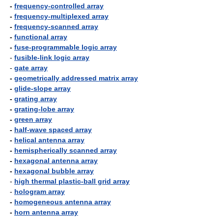
-
frequency-controlled array
-
frequency-multiplexed array
-
frequency-scanned array
-
functional array
-
fuse-programmable logic array
-
fusible-link logic array
-
gate array
-
geometrically addressed matrix array
-
glide-slope array
-
grating array
-
grating-lobe array
-
green array
-
half-wave spaced array
-
helical antenna array
-
hemispherically scanned array
-
hexagonal antenna array
-
hexagonal bubble array
-
high thermal plastic-ball grid array
-
hologram array
-
homogeneous antenna array
-
horn antenna array