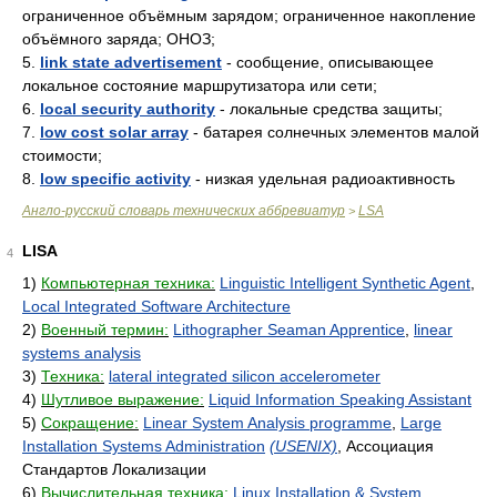
ограниченное объёмным зарядом; ограниченное накопление
объёмного заряда; ОНОЗ;
5.
link state advertisement
- сообщение, описывающее
локальное состояние маршрутизатора или сети;
6.
local security authority
- локальные средства защиты;
7.
low cost solar array
- батарея солнечных элементов малой
стоимости;
8.
low specific activity
- низкая удельная радиоактивность
Англо-русский словарь технических аббревиатур
LSA
>
LISA
4
1)
Компьютерная техника:
Linguistic Intelligent Synthetic Agent
,
Local Integrated Software Architecture
2)
Военный термин:
Lithographer Seaman Apprentice
,
linear
systems analysis
3)
Техника:
lateral integrated silicon accelerometer
4)
Шутливое выражение:
Liquid Information Speaking Assistant
5)
Сокращение:
Linear System Analysis programme
,
Large
Installation Systems Administration
(USENIX)
, Ассоциация
Стандартов Локализации
6)
Вычислительная техника:
Linux Installation & System