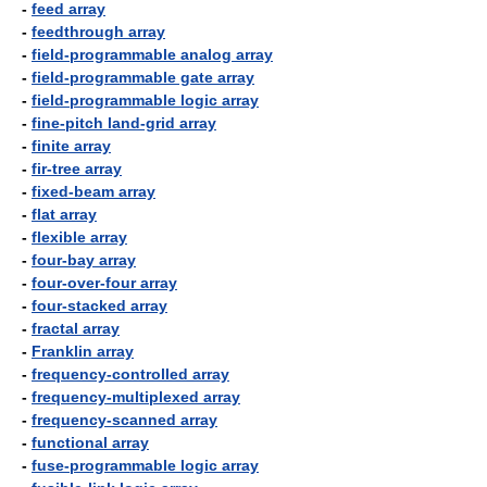
-
feed array
-
feedthrough array
-
field-programmable analog array
-
field-programmable gate array
-
field-programmable logic array
-
fine-pitch land-grid array
-
finite array
-
fir-tree array
-
fixed-beam array
-
flat array
-
flexible array
-
four-bay array
-
four-over-four array
-
four-stacked array
-
fractal array
-
Franklin array
-
frequency-controlled array
-
frequency-multiplexed array
-
frequency-scanned array
-
functional array
-
fuse-programmable logic array