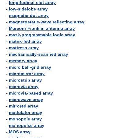
-
longitudinal-slot array
-
low-sidelobe array
-
magnetic-dot array
-
magnetostatic-wave reflecting array
-
Marconi-Franklin antenna array
-
mask-programmable logic array
-
matrix-fed array
-
mattress array
-
mechanically-scanned array
-
memory array
-
micro ball-grid array
-
micromirror array
-
microstrip array
-
microvia array
-
microvia-based array
-
microwave array
-
mirrored array
-
modulator array
-
monopole array
-
monopulse array
-
MOS array