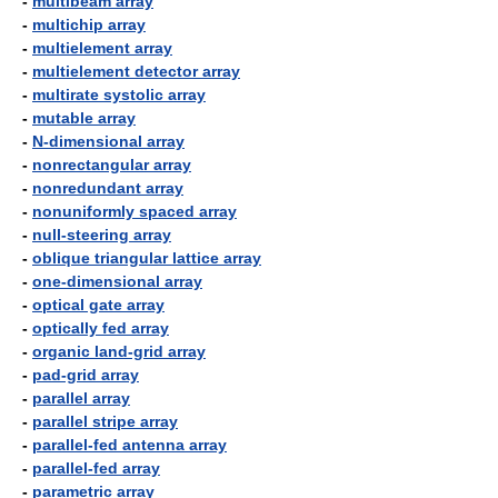
-
multibeam array
-
multichip array
-
multielement array
-
multielement detector array
-
multirate systolic array
-
mutable array
-
N-dimensional array
-
nonrectangular array
-
nonredundant array
-
nonuniformly spaced array
-
null-steering array
-
oblique triangular lattice array
-
one-dimensional array
-
optical gate array
-
optically fed array
-
organic land-grid array
-
pad-grid array
-
parallel array
-
parallel stripe array
-
parallel-fed antenna array
-
parallel-fed array
-
parametric array