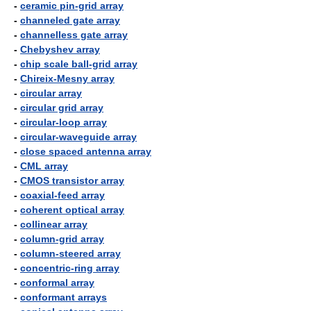
-
ceramic pin-grid array
-
channeled gate array
-
channelless gate array
-
Chebyshev array
-
chip scale ball-grid array
-
Chireix-Mesny array
-
circular array
-
circular grid array
-
circular-loop array
-
circular-waveguide array
-
close spaced antenna array
-
CML array
-
CMOS transistor array
-
coaxial-feed array
-
coherent optical array
-
collinear array
-
column-grid array
-
column-steered array
-
concentric-ring array
-
conformal array
-
conformant arrays