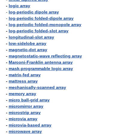
-
logic array
-
log-periodic dipole array
-
log-periodic folded-dipole array
-
log-periodic folded-monopole array
-
log-periodic folded-slot array
-
longitudinal-slot array
-
low-sidelobe array
-
magnetic-dot array
-
magnetostatic-wave reflecting array
-
Marconi-Franklin antenna array
-
mask-programmable logic array
-
matrix-fed array
-
mattress array
-
mechanically-scanned array
-
memory array
-
micro ball-grid array
-
micromirror array
-
microstrip array
-
microvia array
-
microvia-based array
-
microwave array