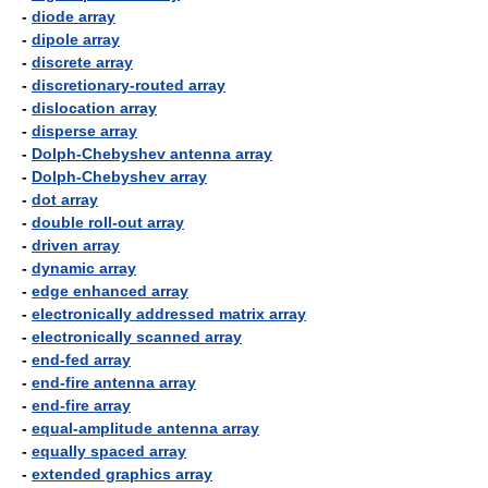
-
diode array
-
dipole array
-
discrete array
-
discretionary-routed array
-
dislocation array
-
disperse array
-
Dolph-Chebyshev antenna array
-
Dolph-Chebyshev array
-
dot array
-
double roll-out array
-
driven array
-
dynamic array
-
edge enhanced array
-
electronically addressed matrix array
-
electronically scanned array
-
end-fed array
-
end-fire antenna array
-
end-fire array
-
equal-amplitude antenna array
-
equally spaced array
-
extended graphics array