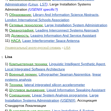
Administration
(
Linux
,
LST
)
, Large Installation Systems
Administration
(USENIX specific?)
7)
Образование:
Library And Information Science Abstracts
,
London International Schools Association
8)
Сетевые технологии:
Large Installation System Administration
9)
Океанография:
Leading Interconnect Systems Approach
10)
Должность:
Leasing Information And Service Assistant
11)
НАСА:
Laser Interferometer Space Antenna
Универсальный англо-русский словарь
LISA
>
Lisa
5
1)
Компьютерная техника:
Linguistic Intelligent Synthetic Agent
,
Local Integrated Software Architecture
2)
Военный термин:
Lithographer Seaman Apprentice
,
linear
systems analysis
3)
Техника:
lateral integrated silicon accelerometer
4)
Шутливое выражение:
Liquid Information Speaking Assistant
5)
Сокращение:
Linear System Analysis programme
,
Large
Installation Systems Administration
(USENIX)
, Ассоциация
Стандартов Локализации
6)
Вычислительная техника:
Linux Installation & System