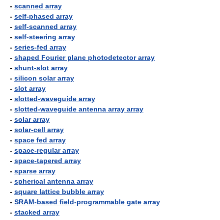
-
scanned array
-
self-phased array
-
self-scanned array
-
self-steering array
-
series-fed array
-
shaped Fourier plane photodetector array
-
shunt-slot array
-
silicon solar array
-
slot array
-
slotted-waveguide array
-
slotted-waveguide antenna array array
-
solar array
-
solar-cell array
-
space fed array
-
space-regular array
-
space-tapered array
-
sparse array
-
spherical antenna array
-
square lattice bubble array
-
SRAM-based field-programmable gate array
-
stacked array