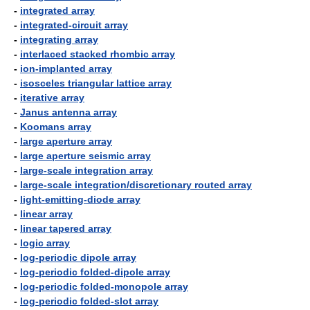
-
integrated array
-
integrated-circuit array
-
integrating array
-
interlaced stacked rhombic array
-
ion-implanted array
-
isosceles triangular lattice array
-
iterative array
-
Janus antenna array
-
Koomans array
-
large aperture array
-
large aperture seismic array
-
large-scale integration array
-
large-scale integration/discretionary routed array
-
light-emitting-diode array
-
linear array
-
linear tapered array
-
logic array
-
log-periodic dipole array
-
log-periodic folded-dipole array
-
log-periodic folded-monopole array
-
log-periodic folded-slot array