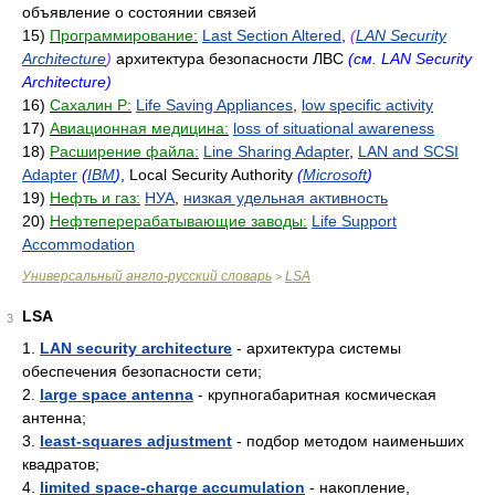
объявление о состоянии связей
15)
Программирование:
Last Section Altered
,
(
LAN Security
Architecture
)
архитектура безопасности ЛВС
(см. LAN Security
Architecture)
16)
Сахалин Р:
Life Saving Appliances
,
low specific activity
17)
Авиационная медицина:
loss of situational awareness
18)
Расширение файла:
Line Sharing Adapter
,
LAN and SCSI
Adapter
(
IBM
)
, Local Security Authority
(
Microsoft
)
19)
Нефть и газ:
НУА
,
низкая удельная активность
20)
Нефтеперерабатывающие заводы:
Life Support
Accommodation
Универсальный англо-русский словарь
LSA
>
LSA
3
1.
LAN security architecture
- архитектура системы
обеспечения безопасности сети;
2.
large space antenna
- крупногабаритная космическая
антенна;
3.
least-squares adjustment
- подбор методом наименьших
квадратов;
4.
limited space-charge accumulation
- накопление,