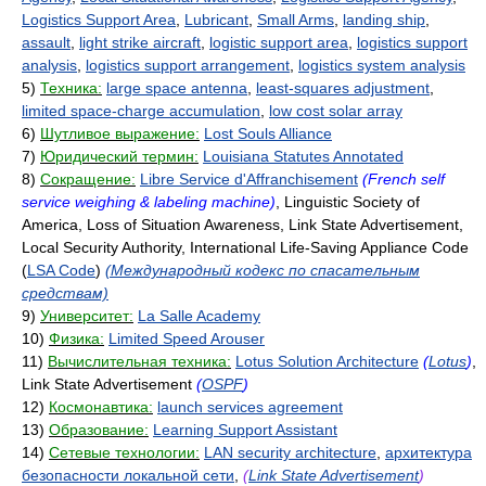
Logistics Support Area
,
Lubricant
,
Small Arms
,
landing ship
,
assault
,
light strike aircraft
,
logistic support area
,
logistics support
analysis
,
logistics support arrangement
,
logistics system analysis
5)
Техника:
large space antenna
,
least-squares adjustment
,
limited space-charge accumulation
,
low cost solar array
6)
Шутливое выражение:
Lost Souls Alliance
7)
Юридический термин:
Louisiana Statutes Annotated
8)
Сокращение:
Libre Service d'Affranchisement
(French self
service weighing & labeling machine)
, Linguistic Society of
America, Loss of Situation Awareness, Link State Advertisement,
Local Security Authority, International Life-Saving Appliance Code
(
LSA Code
)
(Международный кодекс по спасательным
средствам)
9)
Университет:
La Salle Academy
10)
Физика:
Limited Speed Arouser
11)
Вычислительная техника:
Lotus Solution Architecture
(
Lotus
)
,
Link State Advertisement
(
OSPF
)
12)
Космонавтика:
launch services agreement
13)
Образование:
Learning Support Assistant
14)
Сетевые технологии:
LAN security architecture
,
архитектура
безопасности локальной сети
,
(
Link State Advertisement
)