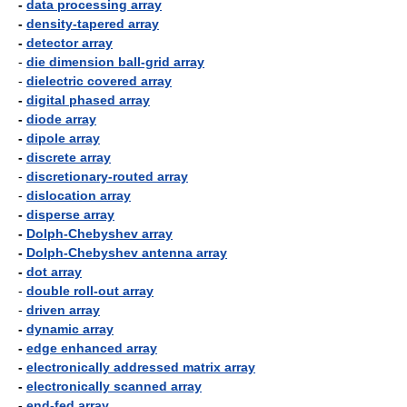
-
data processing array
-
density-tapered array
-
detector array
-
die dimension ball-grid array
-
dielectric covered array
-
digital phased array
-
diode array
-
dipole array
-
discrete array
-
discretionary-routed array
-
dislocation array
-
disperse array
-
Dolph-Chebyshev array
-
Dolph-Chebyshev antenna array
-
dot array
-
double roll-out array
-
driven array
-
dynamic array
-
edge enhanced array
-
electronically addressed matrix array
-
electronically scanned array
-
end-fed array