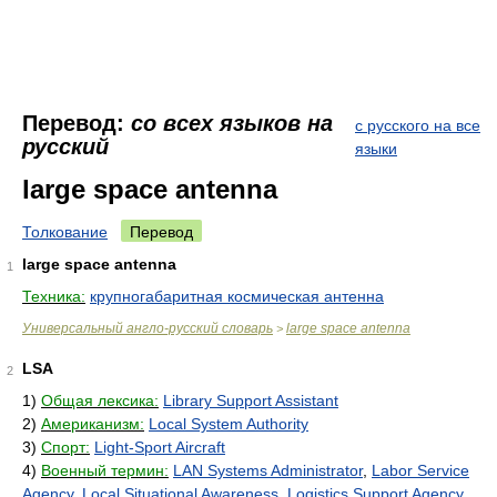
Перевод:
со всех языков на
с русского на все
русский
языки
large space antenna
Толкование
Перевод
large space antenna
1
Техника:
крупногабаритная космическая антенна
Универсальный англо-русский словарь
large space antenna
>
LSA
2
1)
Общая лексика:
Library Support Assistant
2)
Американизм:
Local System Authority
3)
Спорт:
Light-Sport Aircraft
4)
Военный термин:
LAN Systems Administrator
,
Labor Service
Agency
,
Local Situational Awareness
,
Logistics Support Agency
,