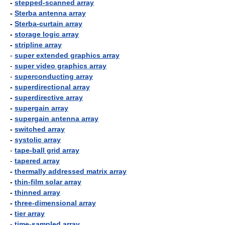
-
stepped-scanned array
-
Sterba antenna array
-
Sterba-curtain array
-
storage logic array
-
stripline array
-
super extended graphics array
-
super video graphics array
-
superconducting array
-
superdirectional array
-
superdirective array
-
supergain array
-
supergain antenna array
-
switched array
-
systolic array
-
tape-ball grid array
-
tapered array
-
thermally addressed matrix array
-
thin-film solar array
-
thinned array
-
three-dimensional array
-
tier array
-
time-sampled array