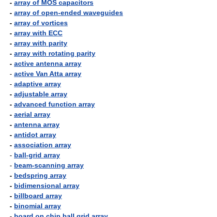
-
array of MOS capacitors
-
array of open-ended waveguides
-
array of vortices
-
array with ECC
-
array with parity
-
array with rotating parity
-
active antenna array
-
active Van Atta array
-
adaptive array
-
adjustable array
-
advanced function array
-
aerial array
-
antenna array
-
antidot array
-
association array
-
ball-grid array
-
beam-scanning array
-
bedspring array
-
bidimensional array
-
billboard array
-
binomial array
-
board on chip ball grid array