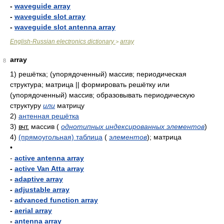
-
waveguide array
-
waveguide slot array
-
waveguide slot antenna array
English-Russian electronics dictionary
array
>
array
8
1)
решётка; (упорядоченный) массив; периодическая
структура; матрица || формировать решётку или
(упорядоченный) массив; образовывать периодическую
структуру
или
матрицу
2)
антенная решётка
3)
вчт.
массив
(
однотипных индексированных элементов
)
4)
(прямоугольная) таблица
(
элементов
)
; матрица
•
-
active antenna array
-
active Van Atta array
-
adaptive array
-
adjustable array
-
advanced function array
-
aerial array
-
antenna array