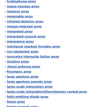
-
hydrophone array
-
image-storage array
-
imaging array
-
immutable array
-
infrared-detector array
-
integer-indexed array
-
integrated array
-
integrated-curcuit array
-
integrating array
-
interlaced stacked rhombic array
-
ion-implanted array
-
isosceles triangular lattice array
-
iterative array
-
Janus antenna array
-
Koomans array
-
large aperture array
-
large aperture seismic array
-
large-scale integration array
-
large-scale integration/discretionary routed-array
-
light-emitting-diode array
-
linear array
-
linear tapered array