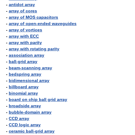
-
antidot array
-
array of cores
-
array of MOS capacitors
-
array of open-ended waveguides
-
array of vortices
-
array with ECC
-
array with parity
-
array with rotating parity
-
association array
-
ball-grid array
-
beam-scanning array
-
bedspring array
-
bidimensional array
-
billboard array
-
binomial array
-
board on chip ball grid array
-
broadside array
-
bubble-domain array
-
CCD array
-
CCD logic array
-
ceramic ball-grid array