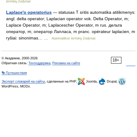
terminų žodynas
Laplace'o operatorius
— statusas T sritis automatika atitikmenys:
angl. delta operator; Laplacian operator vok. Delta Operator, m;
Laplace Operator, m; Laplacescher Operator, m rus. дельта
оператор, m; оператор Лапласа, m pranc. opérateur laplacien, m
ryšiai: sinonimas… …
Automatikos terminų žodynas
© Академик, 2000-2026
18+
Обратная связь:
Техподдержка
,
Реклама на сайте
👣 Путешествия
Экспорт словарей на сайты
, сделанные на PHP,
Joomla,
Drupal,
WordPress, MODx.