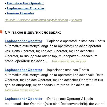
-
Hermitescher Operator
-
Laplacescher Operator
-
linearer Operator
Deutsch-Russische Wörterbuch polytechnischen
Operator
>
См. также в других словарях:
Laplacescher Operator
— Laplace o operatorius statusas T sritis
automatika atitikmenys: angl. delta operator; Laplacian operator
vok. Delta Operator, m; Laplace Operator, m; Laplacescher
Operator, m rus. дельта оператор, m; оператор Лапласа, m
pranc. opérateur laplacien …
Automatikos terminų žodynas
Laplacescher Operator
— laplasianas statusas T sritis
automatika atitikmenys: angl. delta operator; Laplacian vok. Delta
Operator, m; Laplace Operator, m; Laplacescher Operator, m rus.
дельта оператор, m; лапласиан, m pranc. laplacien, m …
Automatikos terminų žodynas
Laplacescher Operator
— Der Laplace Operator Δ ist ein
mathematischer Operator (also eine Rechenvorschrift), der zuerst