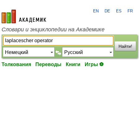
EN
DE
ES
FR
academic.ru
Словари и энциклопедии на Академике
Найти!
Толкования
Переводы
Книги
Игры ⚽