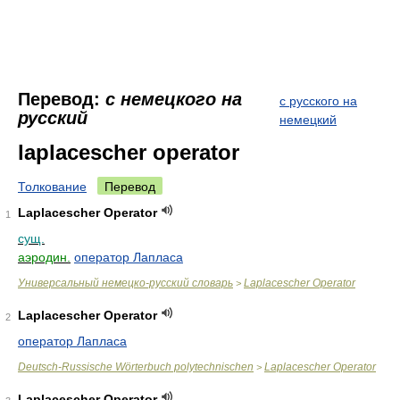
Перевод:
с немецкого на
с русского на
русский
немецкий
laplacescher operator
Толкование
Перевод
Laplacescher Operator
1
сущ.
аэродин.
оператор Лапласа
Универсальный немецко-русский словарь
Laplacescher Operator
>
Laplacescher Operator
2
оператор Лапласа
Deutsch-Russische Wörterbuch polytechnischen
Laplacescher Operator
>
Laplacescher Operator