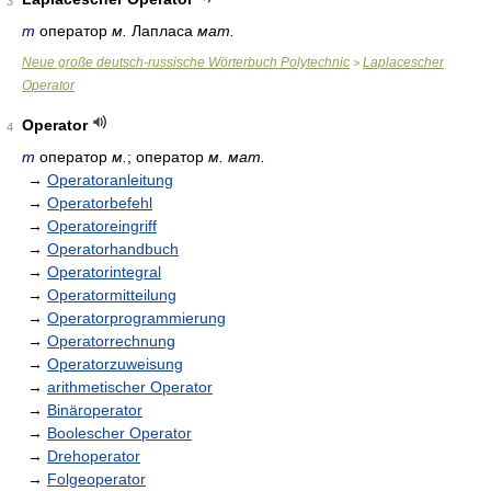
3
m
оператор
м.
Лапласа
мат.
Neue große deutsch-russische Wörterbuch Polytechnic
Laplacescher
>
Operator
Operator
4
m
оператор
м.
; оператор
м. мат.
→
Operatoranleitung
→
Operatorbefehl
→
Operatoreingriff
→
Operatorhandbuch
→
Operatorintegral
→
Operatormitteilung
→
Operatorprogrammierung
→
Operatorrechnung
→
Operatorzuweisung
→
arithmetischer Operator
→
Binäroperator
→
Boolescher Operator
→
Drehoperator
→
Folgeoperator