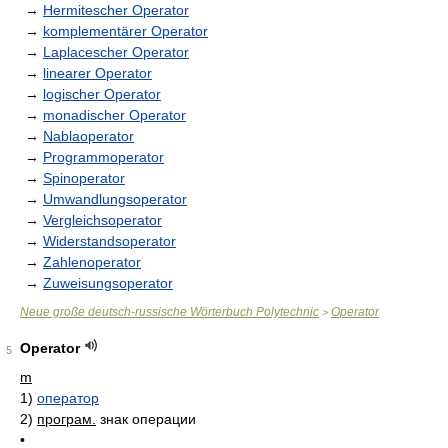
→
Hermitescher Operator
→
komplementärer Operator
→
Laplacescher Operator
→
linearer Operator
→
logischer Operator
→
monadischer Operator
→
Nablaoperator
→
Programmoperator
→
Spinoperator
→
Umwandlungsoperator
→
Vergleichsoperator
→
Widerstandsoperator
→
Zahlenoperator
→
Zuweisungsoperator
Neue große deutsch-russische Wörterbuch Polytechnic
Operator
>
Operator
5
m
1)
оператор
2)
програм.
знак операции
•