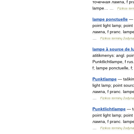
точечная
лампа
,
f
pr
lampe
… …
Fizikos
ter
lampe
ponctuelle
point
light
lamp
;
point
лампа
,
f
pranc
.
lamp
…
Fizikos
terminų
žodyna
lampe
à
source
de
l
atitikmenys:
angl
.
poin
Punktlichtlampe
,
f
rus
f
;
lampe
ponctuelle
,
f
Punktlampe
—
taški
light
lamp
;
point
sour
лампа
,
f
pranc
.
lamp
…
Fizikos
terminų
žodyna
Punktlichtlampe
—
point
light
lamp
;
point
лампа
,
f
pranc
.
lamp
…
Fizikos
terminų
žodyna