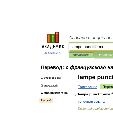
Словари и энциклоп
academic.ru
Толкования
Переводы
Перевод:
с французского на
lampe punc
С русского на:
Французский
Толкование
Перев
С французского на:
lampe
punctiforme
1
Русский
точечная
лампа
Dictionnaire
polytechniq