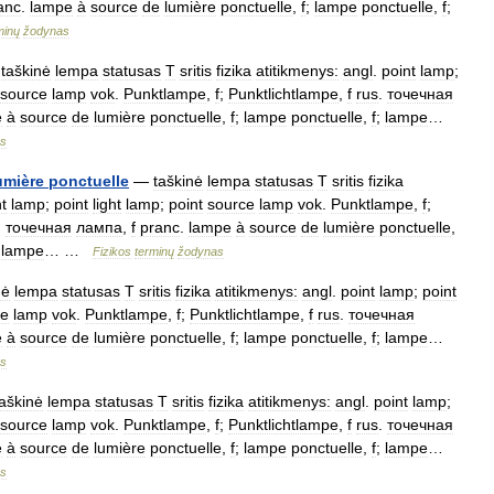
anc
.
lampe
à
source
de
lumière
ponctuelle
,
f
;
lampe
ponctuelle
,
f
;
minų
žodynas
—
taškinė
lempa
statusas
T
sritis
fizika
atitikmenys:
angl
.
point
lamp
;
source
lamp
vok
.
Punktlampe
,
f
;
Punktlichtlampe
,
f
rus
.
точечная
e
à
source
de
lumière
ponctuelle
,
f
;
lampe
ponctuelle
,
f
;
lampe
…
s
umière
ponctuelle
—
taškinė
lempa
statusas
T
sritis
fizika
t
lamp
;
point
light
lamp
;
point
source
lamp
vok
.
Punktlampe
,
f
;
.
точечная
лампа
,
f
pranc
.
lampe
à
source
de
lumière
ponctuelle
,
;
lampe
… …
Fizikos
terminų
žodynas
nė
lempa
statusas
T
sritis
fizika
atitikmenys:
angl
.
point
lamp
;
point
ce
lamp
vok
.
Punktlampe
,
f
;
Punktlichtlampe
,
f
rus
.
точечная
e
à
source
de
lumière
ponctuelle
,
f
;
lampe
ponctuelle
,
f
;
lampe
…
s
taškinė
lempa
statusas
T
sritis
fizika
atitikmenys:
angl
.
point
lamp
;
source
lamp
vok
.
Punktlampe
,
f
;
Punktlichtlampe
,
f
rus
.
точечная
e
à
source
de
lumière
ponctuelle
,
f
;
lampe
ponctuelle
,
f
;
lampe
…
s