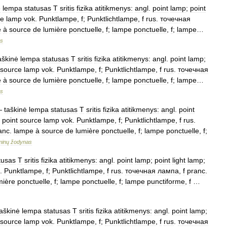
ė
lempa
statusas
T
sritis
fizika
atitikmenys:
angl
.
point
lamp
;
point
ce
lamp
vok
.
Punktlampe
,
f
;
Punktlichtlampe
,
f
rus
.
точечная
e
à
source
de
lumière
ponctuelle
,
f
;
lampe
ponctuelle
,
f
;
lampe
…
s
aškinė
lempa
statusas
T
sritis
fizika
atitikmenys:
angl
.
point
lamp
;
source
lamp
vok
.
Punktlampe
,
f
;
Punktlichtlampe
,
f
rus
.
точечная
e
à
source
de
lumière
ponctuelle
,
f
;
lampe
ponctuelle
,
f
;
lampe
…
s
—
taškinė
lempa
statusas
T
sritis
fizika
atitikmenys:
angl
.
point
;
point
source
lamp
vok
.
Punktlampe
,
f
;
Punktlichtlampe
,
f
rus
.
anc
.
lampe
à
source
de
lumière
ponctuelle
,
f
;
lampe
ponctuelle
,
f
;
minų
žodynas
tusas
T
sritis
fizika
atitikmenys:
angl
.
point
lamp
;
point
light
lamp
;
.
Punktlampe
,
f
;
Punktlichtlampe
,
f
rus
.
точечная
лампа
,
f
pranc
.
mière
ponctuelle
,
f
;
lampe
ponctuelle
,
f
;
lampe
punctiforme
,
f
…
taškinė
lempa
statusas
T
sritis
fizika
atitikmenys:
angl
.
point
lamp
;
source
lamp
vok
.
Punktlampe
,
f
;
Punktlichtlampe
,
f
rus
.
точечная