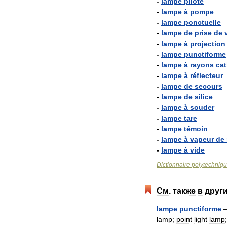
-
lampe
pilote
-
lampe
à
pompe
-
lampe
ponctuelle
-
lampe
de
prise
de
-
lampe
à
projection
-
lampe
punctiforme
-
lampe
à
rayons
ca
-
lampe
à
réflecteur
-
lampe
de
secours
-
lampe
de
silice
-
lampe
à
souder
-
lampe
tare
-
lampe
témoin
-
lampe
à
vapeur
de
-
lampe
à
vide
Dictionnaire
polytechniq
См
.
также
в
друг
lampe
punctiforme
lamp
;
point
light
lamp