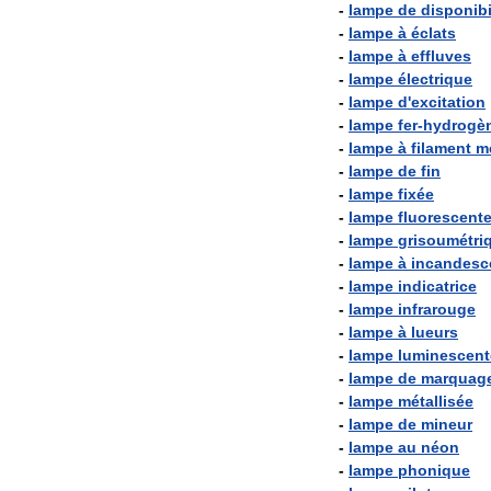
-
lampe
de
disponibi
-
lampe
à
éclats
-
lampe
à
effluves
-
lampe
électrique
-
lampe
d
'
excitation
-
lampe
fer
-
hydrogè
-
lampe
à
filament
m
-
lampe
de
fin
-
lampe
fixée
-
lampe
fluorescent
-
lampe
grisoumétri
-
lampe
à
incandesc
-
lampe
indicatrice
-
lampe
infrarouge
-
lampe
à
lueurs
-
lampe
luminescent
-
lampe
de
marquag
-
lampe
métallisée
-
lampe
de
mineur
-
lampe
au
néon
-
lampe
phonique