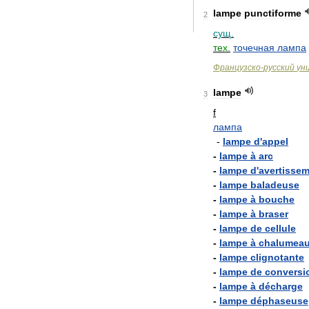
lampe
punctiforme
2
сущ
.
тех
.
точечная
лампа
Французско
-
русский
ун
lampe
3
f
лампа
-
lampe
d
'
appel
-
lampe
à
arc
-
lampe
d
'
avertisse
-
lampe
baladeuse
-
lampe
à
bouche
-
lampe
à
braser
-
lampe
de
cellule
-
lampe
à
chalumea
-
lampe
clignotante
-
lampe
de
conversi
-
lampe
à
décharge
-
lampe
déphaseuse