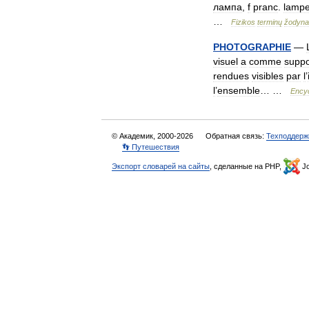
лампа
,
f
pranc
.
lamp
…
Fizikos
terminų
žodyna
PHOTOGRAPHIE
—
visuel
a
comme
suppo
rendues
visibles
par
l
’
l
’
ensemble
… …
Ency
© Академик, 2000-2026
Обратная связь:
Техподдерж
👣 Путешествия
Экспорт словарей на сайты
, сделанные на PHP,
Jo