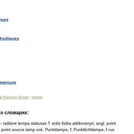
vues
thodiques
mercure
ue
Français
-
Russe
lampe
>
их
словарях:
—
taškinė
lempa
statusas
T
sritis
fizika
atitikmenys:
angl
.
point
;
point
source
lamp
vok
.
Punktlampe
,
f
;
Punktlichtlampe
,
f
rus
.