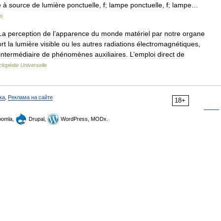
e
à
source
de
lumière
ponctuelle
,
f
;
lampe
ponctuelle
,
f
;
lampe
…
s
La
perception
de
l
’
apparence
du
monde
matériel
par
notre
organe
rt
la
lumière
visible
ou
les
autres
radiations
électromagnétiques
,
intermédiaire
de
phénomènes
auxiliaires
.
L
’
emploi
direct
de
clopédie
Universelle
ка
,
Реклама на сайте
18+
omla,
Drupal,
WordPress, MODx.