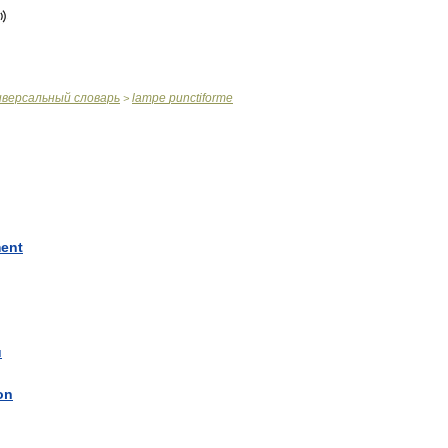
иверсальный
словарь
lampe
punctiforme
>
ment
u
on