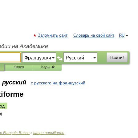
Запомнить сайт
Словарь на свой сайт
RU
едии на Академике
Найти!
Книги
Игры ⚽
 русский
с русского на французский
tiforme
од
ue
Français
-
Russe
lampe
punctiforme
>