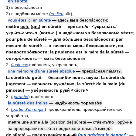
en sûreté
1) в безопа́сности
2) в надёжном ме́сте
(en lieu
sûr);
vous êtes ici en sûreté
— здесь вы в безопа́сности;
mettre
qch.
(
qn.
) en sûreté — пря́тать/с= <укрыва́ть/
укры́ть> что-л. (кого́-л.) в надёжном <в безопа́сном> ме́сте;
pour plus de sûreté — для бо́льшей безопа́сности; par
mesure de sûreté — в ка́честве ме́ры безопа́сности, из
предосторо́жности; la prudence est la mère de la sûreté —
осторо́жность — мать безопа́сности
2.
(justesse
> ве́рность; уве́ренность;
une mémoire d'une sûreté absolue
— прекра́сная па́мять;
la sûreté du goût — безоши́бочность вку́са; la sûreté du
jugement — ве́рность сужде́ния; la sûreté de la main (du
pinceau) — уве́ренность руки́ <ки́сти>
3.
(garantie
) надёжность;
la sûreté des freins
— надёжность тормозо́в
4.
(partie d'un engin
) предохрани́тель, предохрани́тельное
устро́йство;
mettre une arme à la [position de] sûreté — ста́вить/по= ору́жие
на предохрани́тель <на предохрани́тельный взвод>;
de sûreté — предохрани́тельный
(qui prévient le danger
); —