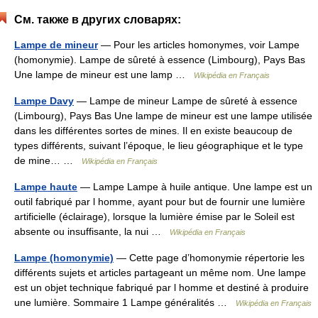
См. также в других словарях:
Lampe de mineur
— Pour les articles homonymes, voir Lampe
(homonymie). Lampe de sûreté à essence (Limbourg), Pays Bas
Une lampe de mineur est une lamp …
Wikipédia en Français
Lampe Davy
— Lampe de mineur Lampe de sûreté à essence
(Limbourg), Pays Bas Une lampe de mineur est une lampe utilisée
dans les différentes sortes de mines. Il en existe beaucoup de
types différents, suivant l’époque, le lieu géographique et le type
de mine… …
Wikipédia en Français
Lampe haute
— Lampe Lampe à huile antique. Une lampe est un
outil fabriqué par l homme, ayant pour but de fournir une lumière
artificielle (éclairage), lorsque la lumière émise par le Soleil est
absente ou insuffisante, la nui …
Wikipédia en Français
Lampe (homonymie)
— Cette page d’homonymie répertorie les
différents sujets et articles partageant un même nom. Une lampe
est un objet technique fabriqué par l homme et destiné à produire
une lumière. Sommaire 1 Lampe généralités …
Wikipédia en Français