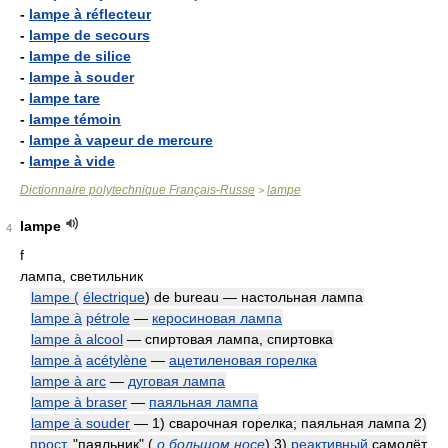
-
lampe à réflecteur
-
lampe de secours
-
lampe de silice
-
lampe à souder
-
lampe tare
-
lampe témoin
-
lampe à vapeur de mercure
-
lampe à vide
Dictionnaire polytechnique Français-Russe
lampe
>
lampe
4
f
лампа, светильник
lampe (
électrique
) de bureau — настольная лампа
lampe à
pétrole
—
керосиновая лампа
lampe à alcool
— спиртовая лампа, спиртовка
lampe à
acétylène
—
ацетиленовая горелка
lampe à arc
—
дуговая лампа
lampe à braser
—
паяльная лампа
lampe à souder
— 1) сварочная горелка; паяльная лампа 2)
прост.
"паяльник"
(
о большом носе
)
3)
реактивный
самолёт