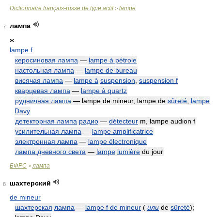
Dictionnaire français-russe de type actif
lampe
>
лампа
7
ж.
lampe f
керосиновая лампа
—
lampe à pétrole
настольная лампа
—
lampe de bureau
висячая лампа
—
lampe à
suspension
,
suspension f
кварцевая лампа
—
lampe à quartz
рудничная лампа
— lampe de mineur, lampe de
sûreté
,
lampe
Davy
детекторная лампа
радио
—
détecteur
m, lampe audion f
усилительная лампа
—
lampe amplificatrice
электронная лампа
—
lampe électronique
лампа дневного света
—
lampe
lumière
du jour
БФРС
лампа
>
шахтерский
8
de mineur
шахтерская
лампа
—
lampe f de mineur
(
или
de
sûreté
);