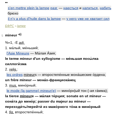
••
s'en mettre plein la lampe
разг.
—
наесться
и
напиться
,
набить
брюхо
il n'y a plus d'huile dans la lampe
—
у него уже не хватает сил
БФРС
lampe
>
mineur
5
%=1, -E
adj.
1. ма́лый, ме́ньший;
l'Asie Mineure
— Ма́лая А́зия;
le terme mineur d'un syllogisme — ме́ньшая посы́лка
силлоги́зма
2.
relig.
:
les ordres
mineur
s — второстепе́нные мона́шеские о́рдена;
un frère mineur — мона́х-франциска́нец
3.
mus.
мино́рный;
le mode (la gamme) mineur(e)
— мино́рн|ый тон (-ая га́мма);
la tierce
mineur
e — ма́лая те́рция; sonate en ut mineur —
сона́та до мино́р; passer du majeur au mineur —
переходи́ть/перейти́ из мажо́рного то́на в мино́рный
4.
fig.
второстепе́нный;