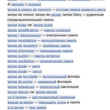
4)
автомат
(
оружие
)
lampe à vapeur de
mercure
—
ртутная лампа дневного света
lampe de mineur, lampe de
sûreté
, lampe Davy — рудничная
(предохранительная) лампа
lampe
éclair
см.
lampe-éclair
lampe
amplificatrice
—
лампа усиления
lampe (
électronique
) — электронная лампа
lampe
modulatrice
—
модуляторная лампа
lampe de
réception
—
приёмная лампа
lampe d'émission
—
передающая лампа
lampe audion
—
лампа-детектор
lampe oscillatrice
—
генераторная лампа
lampe diode
—
диод
lampe triode
—
триод
lampe de
bicyclette
—
велосипедный
фонарь
lampe de poche
—
карманный
фонарик
lampe
baladeuse
—
переносный
светильник
lampe
témoin
см.
lampe-témoin
un 6 lampes
—
шестиламповый приёмник
baisser la lampe
—
уменьшить
огонь
в лампе
à la lampe
—
при лампе