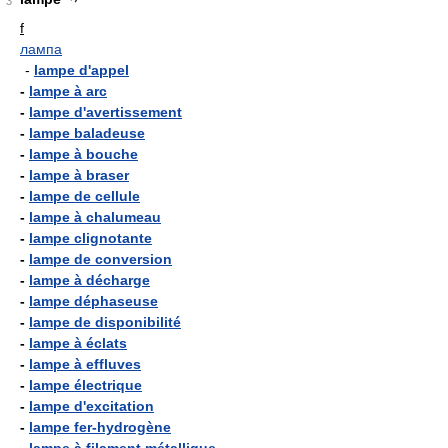
3
f
лампа
-
lampe d'appel
-
lampe à arc
-
lampe d'avertissement
-
lampe baladeuse
-
lampe à bouche
-
lampe à braser
-
lampe de cellule
-
lampe à chalumeau
-
lampe clignotante
-
lampe de conversion
-
lampe à décharge
-
lampe déphaseuse
-
lampe de disponibilité
-
lampe à éclats
-
lampe à effluves
-
lampe électrique
-
lampe d'excitation
-
lampe fer-hydrogène