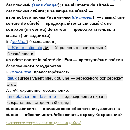
безопа́сный
(sans danger
); une allumette de sûreté —
безопа́сная спи́чка; une lampe de sûreté —
взрывобезопа́сная <рудни́чная
(de mineur
)) — ла́мпа; une
serrure de sûreté — предохрани́тельный замо́к; une
soupape (un verrou) de sûreté — предохрани́тельный
кла́пан (-ая задви́жка)
5.
(de l'Etat
) безопа́сность;
la Sûreté nationale
RF
— Управле́ние национа́льной
безопа́сности;
un crime contre la sûreté de l'Etat — преступле́ние про́тив
безопа́сности госуда́рства
6.
(précaution
) предосторо́жность;
deux
sûreté
s valent mieux qu'une — бережёного бог бережёт
prov.
7.
milit.
охране́ние; обеспече́ние;
un détachement de sûreté
— подразделе́ние охра́ны
<охране́ния>; сторожево́й отря́д;
sûreté aérienne — авиацио́нное обеспече́ние; assurer la
sûreté — обеспе́чивать/обеспе́чить охра́ну <охране́ние>
Dictionnaire français-russe de type actif
sûreté
>