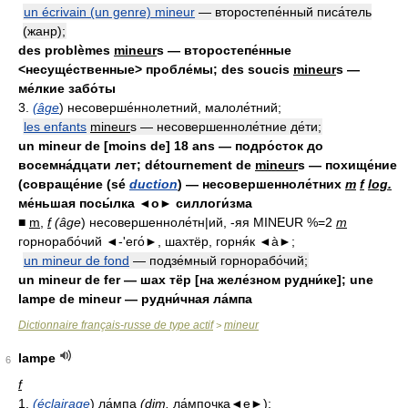
un écrivain (un genre) mineur
— второстепе́нный писа́тель
(жанр);
des problèmes
mineur
s — второстепе́нные
<несуще́ственные> пробле́мы; des soucis
mineur
s —
ме́лкие забо́ты
3.
(âge
) несоверше́ннолетний, малоле́тний;
les enfants
mineur
s — несовершенноле́тние де́ти;
un mineur de [moins de] 18 ans — подро́сток до
восемна́дцати лет; détournement de
mineur
s — похище́ние
(совраще́ние (sé
duction
) — несовершенноле́тних
m
f
log.
ме́ньшая посы́лка ◄о► силлоги́зма
■
m
,
f
(âge
) несовершенноле́тн|ий, -яя MINEUR %=2
m
горнорабо́чий ◄-'его́►, шахтёр, горня́к ◄à►;
un mineur de fond
— подзе́мный горнорабо́чий;
un mineur de fer — шах тёр [на желе́зном рудни́ке]; une
lampe de mineur — рудни́чная ла́мпа
Dictionnaire français-russe de type actif
mineur
>
lampe
6
f
1.
(éclairage
) ла́мпа
(
dim.
ла́мпочка◄е►);