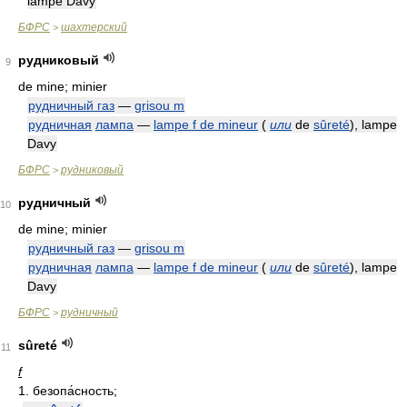
lampe Davy
БФРС
шахтерский
>
рудниковый
9
de mine; minier
рудничный газ
—
grisou m
рудничная
лампа
—
lampe f de mineur
(
или
de
sûreté
), lampe
Davy
БФРС
рудниковый
>
рудничный
10
de mine; minier
рудничный газ
—
grisou m
рудничная
лампа
—
lampe f de mineur
(
или
de
sûreté
), lampe
Davy
БФРС
рудничный
>
sûreté
11
f
1. безопа́сность;