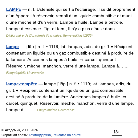
LAMPE
— n. f. Ustensile qui sert à l’éclairage. Il se dit proprement
d’un Appareil à réservoir, rempli d’un liquide combustible et muni
d’une mèche et d’un verre. Lampe à huile. Lampe à pétrole.
Lampe à essence. Fig. et fam., Il n’y a plus d’huile dans… …
Dictionnaire de l'Academie Francaise, 8eme edition (1935)
lampe
— [ lɑ̃p ] n. f. • 1119; lat. lampas, adis, du gr. 1 ♦ Récipient
contenant un liquide ou un gaz combustible destiné à produire de
la lumière. Anciennes lampes à huile. ⇒ carcel, quinquet.
Réservoir, mèche, manchon, verre d une lampe. Lampe à… …
Encyclopédie Universelle
lampe-tempête
— lampe [ lɑ̃p ] n. f. • 1119; lat. lampas, adis, du
gr. 1 ♦ Récipient contenant un liquide ou un gaz combustible
destiné à produire de la lumière. Anciennes lampes à huile. ⇒
carcel, quinquet. Réservoir, mèche, manchon, verre d une lampe.
Lampe à… …
Encyclopédie Universelle
© Академик, 2000-2026
18+
Обратная связь:
Техподдержка
,
Реклама на сайте