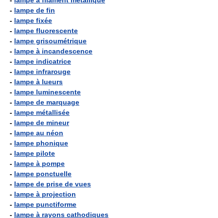
-
lampe à filament métallique
-
lampe de fin
-
lampe fixée
-
lampe fluorescente
-
lampe grisoumétrique
-
lampe à incandescence
-
lampe indicatrice
-
lampe infrarouge
-
lampe à lueurs
-
lampe luminescente
-
lampe de marquage
-
lampe métallisée
-
lampe de mineur
-
lampe au néon
-
lampe phonique
-
lampe pilote
-
lampe à pompe
-
lampe ponctuelle
-
lampe de prise de vues
-
lampe à projection
-
lampe punctiforme
-
lampe à rayons cathodiques