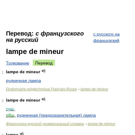
Перевод:
с французского
с русского на
на русский
французский
lampe de mineur
Толкование
Перевод
lampe de mineur
1
рудничная лампа
Dictionnaire polytechnique Français-Russe
lampe de mineur
>
lampe de mineur
2
сущ.
общ.
рудничная (предохранительная) лампа
Французско-русский универсальный словарь
lampe de mineur
>
lampe