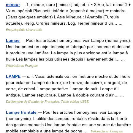
mineur
— 1. mineur, eure [ minɶr ] adj. et n. • XIV e; lat. minor 1 ♦
Vx ou spécialt Plus petit, inférieur (opposé à majeur).⇒ moindre.
(Dans quelques emplois) L Asie Mineure : l Anatolie (Turquie
actuelle). Relig. Ordres mineurs. Log. Terme mineur d un… …
Encyclopédie Universelle
Lampe
— Pour les articles homonymes, voir Lampe (homonymie).
Une lampe est un objet technique fabriqué par l homme et destiné
à produire une lumière. La lampe la plus ancienne est la lampe à
huile Les lampes les plus utilisées depuis l avènement de l… …
Wikipédia en Français
LAMPE
— s. f. Vase, ustensile où l on met une mèche et de l huile
pour éclairer. Lampe de terre, de bronze, de cuivre, d argent, de
verre, de cristal. Lampe portative. Lampe de nuit. Lampe à l
antique. Lampe sépulcrale. Lampe à double courant d air.… …
Dictionnaire de l'Academie Francaise, 7eme edition (1835)
Lampe frontale
— Pour les articles homonymes, voir Lampe
(homonymie). L utilité des lampes frontales réside dans la liberté
des gestes manuels Une lampe frontale est une source de lumière
mobile semblable à une lampe de poche …
Wikipédia en Français