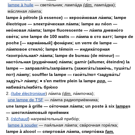
lampe à huile
— свети́льник; лампа́да
(
dim.
лампа́дка);
ма́сляная ла́мпа;
lampe à pétrole (à essence) — кероси́новая ла́мпа; lampe
électrique — электри́ческая ла́мпа; lampe au néon —
нео́новая ла́мпа; lampe fluorescente — ла́мпа дневно́го
све́та; une lampe de 100 watts — ла́мпа в сто ватт; lampe de
poche [— карма́нный] фона́рик; un verre de lampe —
ла́мповое стекло́; lampe témoin — индика́торная
<контро́льная> ла́мпа; lampe de bureau (de mineur) —
насто́льная (рудни́чная) ла́мпа; garnir (allumer, éteindre) la
lampe — заправля́ть/запра́вить (зажига́ть/заже́чь, туши́ть/
по=) ла́мпу; souffler la lampe — гаси́ть/по= <задува́ть/
заду́ть> ла́мпу; ● s'en mettre plein la lampe
pop.
—
набива́ть/наби́ть брю́хо
2.
(tube électronique
) ла́мпа
(
dim.
ла́мпочка);
une lampe de TSF
— ла́мпа радиоприёмника;
une lampe à grille — се́точная ла́мпа; un poste à six
lampe
s
— шестила́мповый приёмник
3.
(réchaud
) нагрева́тельный прибо́р;
lampe à souder
— пая́льная ла́мпа; сва́рочная горе́лка;
lampe à alcool — спиртова́я ла́мпа, спирто́вка
fam.