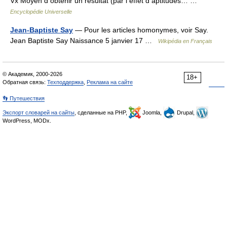
Vx Moyen d obtenir un résultat (par l effet d aptitudes… …
Encyclopédie Universelle
Jean-Baptiste Say
— Pour les articles homonymes, voir Say.
Jean Baptiste Say Naissance 5 janvier 17 …
Wikipédia en Français
© Академик, 2000-2026
18+
Обратная связь:
Техподдержка
,
Реклама на сайте
👣 Путешествия
Экспорт словарей на сайты
, сделанные на PHP,
Joomla,
Drupal,
WordPress, MODx.