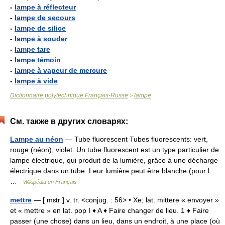
-
lampe à réflecteur
-
lampe de secours
-
lampe de silice
-
lampe à souder
-
lampe tare
-
lampe témoin
-
lampe à vapeur de mercure
-
lampe à vide
Dictionnaire polytechnique Français-Russe
lampe
>
См. также в других словарях:
Lampe au néon
— Tube fluorescent Tubes fluorescents: vert,
rouge (néon), violet. Un tube fluorescent est un type particulier de
lampe électrique, qui produit de la lumière, grâce à une décharge
électrique dans un tube. Leur lumière peut être blanche (pour l…
…
Wikipédia en Français
mettre
— [ mɛtr ] v. tr. <conjug. : 56> • Xe; lat. mittere « envoyer »
et « mettre » en lat. pop I ♦ A ♦ Faire changer de lieu. 1 ♦ Faire
passer (une chose) dans un lieu, dans un endroit, à une place (où