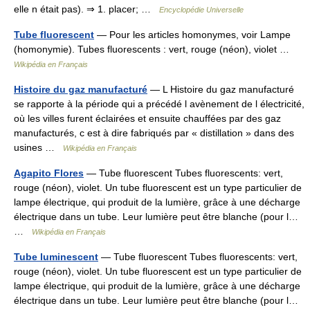
elle n était pas). ⇒ 1. placer; …
Encyclopédie Universelle
Tube fluorescent
— Pour les articles homonymes, voir Lampe
(homonymie). Tubes fluorescents : vert, rouge (néon), violet …
Wikipédia en Français
Histoire du gaz manufacturé
— L Histoire du gaz manufacturé
se rapporte à la période qui a précédé l avènement de l électricité,
où les villes furent éclairées et ensuite chauffées par des gaz
manufacturés, c est à dire fabriqués par « distillation » dans des
usines …
Wikipédia en Français
Agapito Flores
— Tube fluorescent Tubes fluorescents: vert,
rouge (néon), violet. Un tube fluorescent est un type particulier de
lampe électrique, qui produit de la lumière, grâce à une décharge
électrique dans un tube. Leur lumière peut être blanche (pour l…
…
Wikipédia en Français
Tube luminescent
— Tube fluorescent Tubes fluorescents: vert,
rouge (néon), violet. Un tube fluorescent est un type particulier de
lampe électrique, qui produit de la lumière, grâce à une décharge
électrique dans un tube. Leur lumière peut être blanche (pour l…