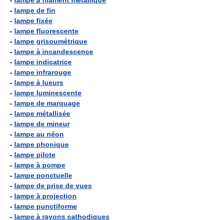
-
lampe à filament métallique
-
lampe de fin
-
lampe fixée
-
lampe fluorescente
-
lampe grisoumétrique
-
lampe à incandescence
-
lampe indicatrice
-
lampe infrarouge
-
lampe à lueurs
-
lampe luminescente
-
lampe de marquage
-
lampe métallisée
-
lampe de mineur
-
lampe au néon
-
lampe phonique
-
lampe pilote
-
lampe à pompe
-
lampe ponctuelle
-
lampe de prise de vues
-
lampe à projection
-
lampe punctiforme
-
lampe à rayons cathodiques