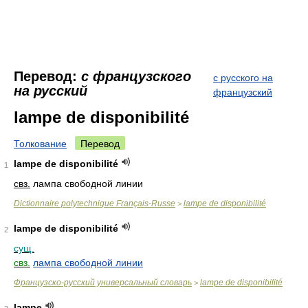
Перевод:
с французского
с русского на
на русский
французский
lampe de disponibilité
Толкование
Перевод
lampe de disponibilité
1
свз.
лампа свободной линии
Dictionnaire polytechnique Français-Russe
lampe de disponibilité
>
lampe de disponibilité
2
сущ.
свз.
лампа свободной линии
Французско-русский универсальный словарь
lampe de disponibilité
>
lampe