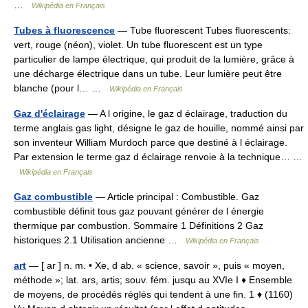
…
Wikipédia en Français
Tubes à fluorescence
— Tube fluorescent Tubes fluorescents:
vert, rouge (néon), violet. Un tube fluorescent est un type
particulier de lampe électrique, qui produit de la lumière, grâce à
une décharge électrique dans un tube. Leur lumière peut être
blanche (pour l… …
Wikipédia en Français
Gaz d'éclairage
— A l origine, le gaz d éclairage, traduction du
terme anglais gas light, désigne le gaz de houille, nommé ainsi par
son inventeur William Murdoch parce que destiné à l éclairage.
Par extension le terme gaz d éclairage renvoie à la technique… …
Wikipédia en Français
Gaz combustible
— Article principal : Combustible. Gaz
combustible définit tous gaz pouvant générer de l énergie
thermique par combustion. Sommaire 1 Définitions 2 Gaz
historiques 2.1 Utilisation ancienne …
Wikipédia en Français
art
— [ ar ] n. m. • Xe, d ab. « science, savoir », puis « moyen,
méthode »; lat. ars, artis; souv. fém. jusqu au XVIe I ♦ Ensemble
de moyens, de procédés réglés qui tendent à une fin. 1 ♦ (1160)