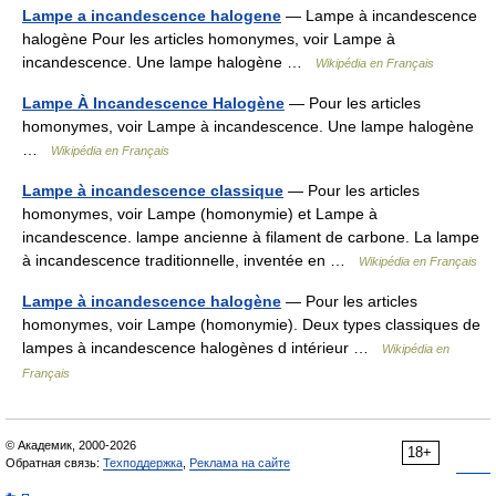
Lampe a incandescence halogene
— Lampe à incandescence
halogène Pour les articles homonymes, voir Lampe à
incandescence. Une lampe halogène …
Wikipédia en Français
Lampe À Incandescence Halogène
— Pour les articles
homonymes, voir Lampe à incandescence. Une lampe halogène
…
Wikipédia en Français
Lampe à incandescence classique
— Pour les articles
homonymes, voir Lampe (homonymie) et Lampe à
incandescence. lampe ancienne à filament de carbone. La lampe
à incandescence traditionnelle, inventée en …
Wikipédia en Français
Lampe à incandescence halogène
— Pour les articles
homonymes, voir Lampe (homonymie). Deux types classiques de
lampes à incandescence halogènes d intérieur …
Wikipédia en
Français
© Академик, 2000-2026
18+
Обратная связь:
Техподдержка
,
Реклама на сайте