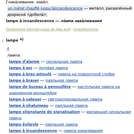
f
нака́ливание, нака́л;
un métal chauffé jusqu'àincandescence
— мета́лл, раскалённый
докрасна́ <добела́>;
lampe à incandescence — ла́мпа нака́ливания
Dictionnaire français-russe de type actif
incandescence
>
lampe
6
f
лампа
lampe d'alarme
—
сигнальная лампа
lampe à arc
—
дуговая лампа
lampe à bras articulé
—
лампа на поворотной стойке
lampe à braser
—
паяльная лампа
lampe de bureau à genouillère
—
настольная лампа на
шарнирном кронштейне
lampe à calquer
—
светокопировальная лампа
lampe à chalumeau
—
паяльная лампа
lampe clignotante de signalisation
—
мигающая сигнальная
лампа
lampe éolipyle
—
паяльная лампа
lampe à incandescence
—
лампа накаливания