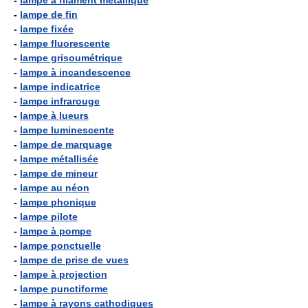
-
lampe à filament métallique
-
lampe de fin
-
lampe fixée
-
lampe fluorescente
-
lampe grisoumétrique
-
lampe à incandescence
-
lampe indicatrice
-
lampe infrarouge
-
lampe à lueurs
-
lampe luminescente
-
lampe de marquage
-
lampe métallisée
-
lampe de mineur
-
lampe au néon
-
lampe phonique
-
lampe pilote
-
lampe à pompe
-
lampe ponctuelle
-
lampe de prise de vues
-
lampe à projection
-
lampe punctiforme
-
lampe à rayons cathodiques