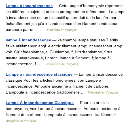
Lampe à incandescence
— Cette page d’homonymie répertorie
les différents sujets et articles partageant un même nom. La lampe
à incandescence est un dispositif qui produit de la lumière par
échauffement jusqu’à incandescence d’un filament conducteur
parcouru par un… …
Wikipédia en Français
lampe à incandescence
— kaitinamoji lempa statusas T sritis
fizika atitikmenys: angl. electric filament lamp; incandescent lamp
vok. Glühfadenlampe, f; Glühlampe, f; Hitzdrahtlampe, f rus.
лампа накаливания, f pranc. lampe à filament, f; lampe à
incandescence, f …
Fizikos terminų žodynas
Lampe a incandescence classique
— Lampe à incandescence
classique Pour les articles homonymes, voir Lampe à
incandescence. Ampoule ancienne à filament de carbone.
L’ampoule à incandescence traditionnelle …
Wikipédia en Français
Lampe À Incandescence Classique
— Pour les articles
homonymes, voir Lampe à incandescence. Ampoule ancienne à
filament de carbone. L’ampoule à incandescence traditionnelle …
Wikipédia en Français