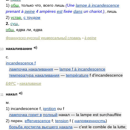
1)
общ.
только что, всего лишь
(Une
lampe à incandescence
prenant à
peine
4 ampères
est
fixée
dans
un chariot.)
, лишь
2)
устар.
с трудом
2.
сущ.
общ.
едва ли, едва
Французско-русский универсальный словарь
à peine
>
накаливание
10
с.
incandescence f
лампочка накаливания
—
lampe f à incandescence
температура накаливания
—
température
f d'incandescence
БФРС
накаливание
>
накал
11
м.
1)
incandescence f,
ignition
ou
f
лампочка горит в
полный
накал — la lampe est surchauffée
2)
перен.
effervescence
f;
tension
f
(
напряженность
)
борьба достигла высшего накала
— c'est le comble de la lutte;