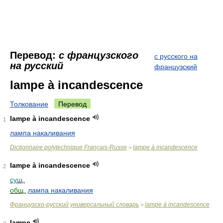
Перевод:
с французского
с русского на
на русский
французский
lampe à incandescence
Толкование
Перевод
lampe à incandescence
1
лампа накаливания
Dictionnaire polytechnique Français-Russe
lampe à incandescence
>
lampe à incandescence
2
сущ.
общ.
лампа накаливания
Французско-русский универсальный словарь
lampe à incandescence
>
lampe