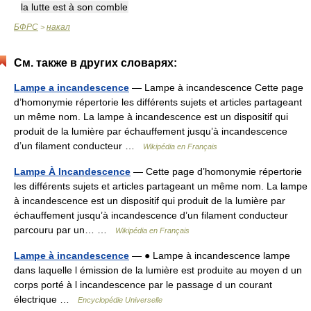
la lutte est à son comble
БФРС
накал
>
См. также в других словарях:
Lampe a incandescence
— Lampe à incandescence Cette page
d’homonymie répertorie les différents sujets et articles partageant
un même nom. La lampe à incandescence est un dispositif qui
produit de la lumière par échauffement jusqu’à incandescence
d’un filament conducteur …
Wikipédia en Français
Lampe À Incandescence
— Cette page d’homonymie répertorie
les différents sujets et articles partageant un même nom. La lampe
à incandescence est un dispositif qui produit de la lumière par
échauffement jusqu’à incandescence d’un filament conducteur
parcouru par un… …
Wikipédia en Français
Lampe à incandescence
— ● Lampe à incandescence lampe
dans laquelle l émission de la lumière est produite au moyen d un
corps porté à l incandescence par le passage d un courant
électrique …
Encyclopédie Universelle