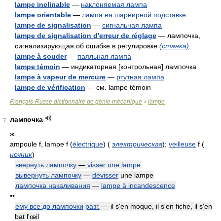
lampe inclinable
—
наклоняемая лампа
lampe orientable
—
лампа на шарнирной подставке
lampe de signalisation
—
сигнальная лампа
lampe de signalisation d'erreur de réglage
— лампочка,
сигнализирующая об ошибке в регулировке
(станка)
lampe à souder
—
паяльная лампа
lampe témoin
— индикаторная [контрольная] лампочка
lampe à vapeur de mercure
—
ртутная лампа
lampe de vérification
— см. lampe témoin
Français-Russe dictionnaire de génie mécanique
lampe
>
лампочка
7
ж.
ampoule f, lampe f (
électrique
)
(
электрическая
)
;
veilleuse
f
(
ночник
)
ввернуть лампочку
—
visser une lampe
вывернуть лампочку
—
dévisser
une lampe
лампочка накаливания
—
lampe à incandescence
••
ему все до лампочки
разг.
— il s'en moque, il s'en fiche, il s'en
bat l'œil