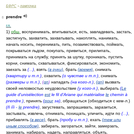
БФРС
лампочка
>
prendre
8
гл.
1)
общ.
воспринимать, впитываться, есть, завладевать, застать,
застигнуть, захватить, захватывать, накоплять, нанимать,
начать носить, перенимать, пить, позаимствовать, поймать,
покрываться льдом, покупать, привиться, прилипать,
принимать на службу, принять за шутку, проникать, пустить
корни, снимать, схватываться, фиксироваться, экономить,
заехать за
(...)
, взять
(в руки)
, брать
(время)
, снимать
(квартиру и т.п.)
, охватить
(о чувстве и т.п.)
, снимать
(размеры и т.п.)
,
(
qn
)
нападать
(на кого-л.)
,
(qn)
вызвать
своей неловкостью неудовольствие
(у кого-л.)
, выбирать
(
Le
guide d'unisélection
est
le fil d'Ariane qui matérialise
le
chemin à
prendre.)
, принять
(
pour
за)
, обращаться (обходиться с кем-л.)
(ñ íîì -
le
prendre)
, загустевать, запрашивать, заразиться,
застывать, извлечь, отнимать, похищать, уличить, идти по
(...)
,
прибавлять
(в весе)
, брать
(пробу и т.п.)
, ехать
(тем или
иным способом)
, забирать, загораться, зайти, замерзать,
занимать, набирать, надеть, направляться, объять,