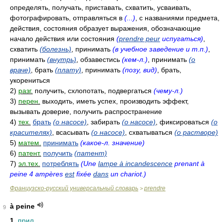
определять, получать, приставать, схватить, усваивать,
фотографировать, отправляться в
(...)
, с названиями предмета,
действия, состояния образует выражения, обозначающие
начало действия или состояния
(
prendre peur
испугаться)
,
схватить
(болезнь)
, принимать
(в учебное заведение и т.п.)
,
принимать
(внутрь)
, обзавестись
(кем-л.)
, принимать
(о
враче)
, брать
(плату)
, принимать
(позу, вид)
, брать,
укорениться
2)
разг.
получить, схлопотать, подвергаться
(чему-л.)
3)
перен.
выходить, иметь успех, производить эффект,
вызывать доверие, получить распространение
4)
тех.
брать
(о насосе)
, забирать
(о насосе)
, фиксироваться
(о
красителях)
, всасывать
(о насосе)
, схватываться
(о растворе)
5)
матем.
принимать
(какое-л. значение)
6)
патент.
получить
(патент)
7)
эл.тех.
потреблять
(Une
lampe à incandescence
prenant à
peine 4 ampères
est
fixée
dans
un chariot.)
Французско-русский универсальный словарь
prendre
>
à peine
9
1.
прил.