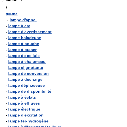
3
f
лампа
-
lampe d'appel
-
lampe à arc
-
lampe d'avertissement
-
lampe baladeuse
-
lampe à bouche
-
lampe à braser
-
lampe de cellule
-
lampe à chalumeau
-
lampe clignotante
-
lampe de conversion
-
lampe à décharge
-
lampe déphaseuse
-
lampe de disponibilité
-
lampe à éclats
-
lampe à effluves
-
lampe électrique
-
lampe d'excitation
-
lampe fer-hydrogène