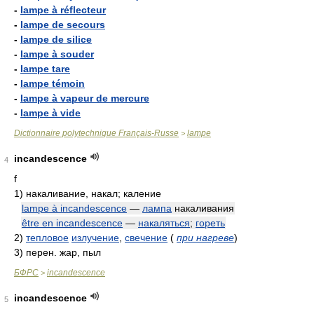
-
lampe à réflecteur
-
lampe de secours
-
lampe de silice
-
lampe à souder
-
lampe tare
-
lampe témoin
-
lampe à vapeur de mercure
-
lampe à vide
Dictionnaire polytechnique Français-Russe
lampe
>
incandescence
4
f
1)
накаливание, накал; каление
lampe à incandescence
—
лампа
накаливания
être en incandescence
—
накаляться
;
гореть
2)
тепловое
излучение
,
свечение
(
при нагреве
)
3)
перен. жар, пыл
БФРС
incandescence
>
incandescence
5