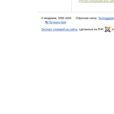
Русско
-
итальянский
ав
© Академик, 2000-2026
Обратная связь:
Техподдерж
👣 Путешествия
Экспорт словарей на сайты
, сделанные на PHP,
Jo