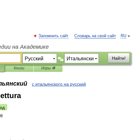
Запомнить сайт
Словарь на свой сайт
RU
едии на Академике
Найти!
Книги
Игры ⚽
льянский
с итальянского на русский
ettura
од