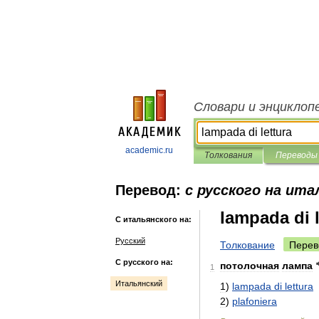
Словари и энциклоп
academic.ru
Толкования
Переводы
Перевод:
с русского на ита
lampada di l
С итальянского на:
Русский
Толкование
Перев
С русского на:
потолочная
лампа
1
Итальянский
1
)
lampada
di
lettura
2
)
plafoniera