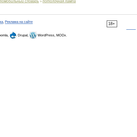
томобильный
словарь
потолочная
лампа
>
ка
,
Реклама на сайте
18+
omla,
Drupal,
WordPress, MODx.