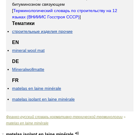
битуминозном связующем
[
Терминологический словарь по строительству на 12
языках (ВНИИИС Госстроя СССР)
]
Тематики
строительные изделия прочие
EN
mineral wool mat
DE
Mineralwollmatte
FR
matelas en laine minérale
matelas isolant en laine minérale
Франко-русский словарь нормативно-технической терминологии
>
matelas en laine minérale
matelas isolant en laine minérale
7