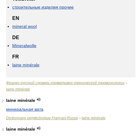
строительные изделия прочие
EN
mineral wool
DE
Mineralwolle
FR
laine minérale
Франко-русский словарь нормативно-технической терминологии
>
laine minérale
laine minérale
2
минеральная вата
Dictionnaire polytechnique Français-Russe
laine minérale
>
laine minérale
3