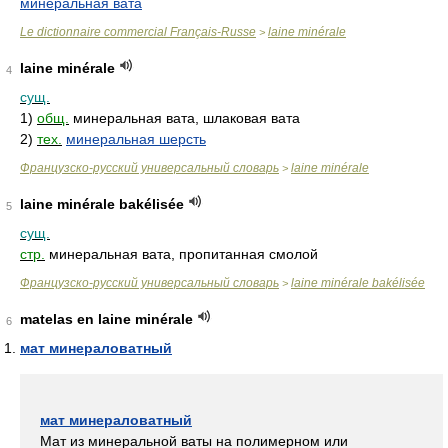
минеральная вата
Le dictionnaire commercial Français-Russe
laine minérale
>
laine minérale
4
сущ.
1)
общ.
минеральная вата, шлаковая вата
2)
тех.
минеральная шерсть
Французско-русский универсальный словарь
laine minérale
>
laine minérale bakélisée
5
сущ.
стр.
минеральная вата, пропитанная смолой
Французско-русский универсальный словарь
laine minérale bakélisée
>
matelas en laine minérale
6
мат минераловатный
мат минераловатный
Мат из минеральной ваты на полимерном или