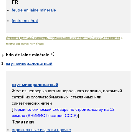
FR
feutre en laine minérale
feutre minéral
Франко-русский словарь нормативно-технической терминологии
>
feutre en laine minérale
brin de laine minérale
9
жгут минераловатный
жгут минераловатный
Жгут из непрерывного минерального волокна, покрытый
сеткой из хлопчатобумажных, стеклянных или
синтетических нитей
[
Терминологический словарь по строительству на 12
языках (ВНИИИС Госстроя СССР)
]
Тематики
строительные изделия прочие