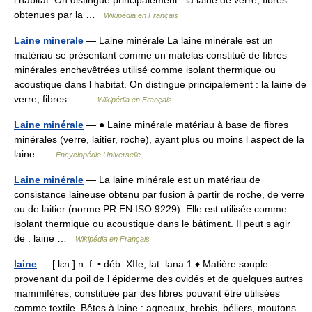
l habitat. On distingue principalement : la laine de verre, fibres
obtenues par la …
Wikipédia en Français
Laine minerale
— Laine minérale La laine minérale est un
matériau se présentant comme un matelas constitué de fibres
minérales enchevêtrées utilisé comme isolant thermique ou
acoustique dans l habitat. On distingue principalement : la laine de
verre, fibres… …
Wikipédia en Français
Laine minérale
— ● Laine minérale matériau à base de fibres
minérales (verre, laitier, roche), ayant plus ou moins l aspect de la
laine …
Encyclopédie Universelle
Laine minérale
— La laine minérale est un matériau de
consistance laineuse obtenu par fusion à partir de roche, de verre
ou de laitier (norme PR EN ISO 9229). Elle est utilisée comme
isolant thermique ou acoustique dans le bâtiment. Il peut s agir
de : laine …
Wikipédia en Français
laine
— [ lɛn ] n. f. • déb. XIIe; lat. lana 1 ♦ Matière souple
provenant du poil de l épiderme des ovidés et de quelques autres
mammifères, constituée par des fibres pouvant être utilisées
comme textile. Bêtes à laine : agneaux, brebis, béliers, moutons …