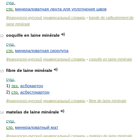
сущ.
стр.
минераловатная лента для уплотнения швов
Французско-русский универсальный словарь
bande de calfeutrement de
>
laine minérale
coquille en laine minérale
12
сущ.
стр.
минераловатная скорлупа
Французско-русский универсальный словарь
coquille en laine minérale
>
fibre de laine minérale
13
сущ.
1)
тех.
асбокартон
2)
стр.
асбестокартон
Французско-русский универсальный словарь
fibre de laine minérale
>
matelas de laine minérale
14
сущ.
стр.
минераловатный мат
Французско-русский универсальный словарь
matelas de laine minérale
>