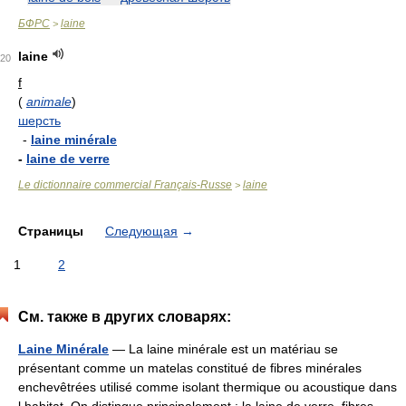
БФРС
laine
>
laine
20
f
(
animale
)
шерсть
-
laine minérale
-
laine de verre
Le dictionnaire commercial Français-Russe
laine
>
Страницы
Следующая
→
1
2
См. также в других словарях:
Laine Minérale
— La laine minérale est un matériau se
présentant comme un matelas constitué de fibres minérales
enchevêtrées utilisé comme isolant thermique ou acoustique dans