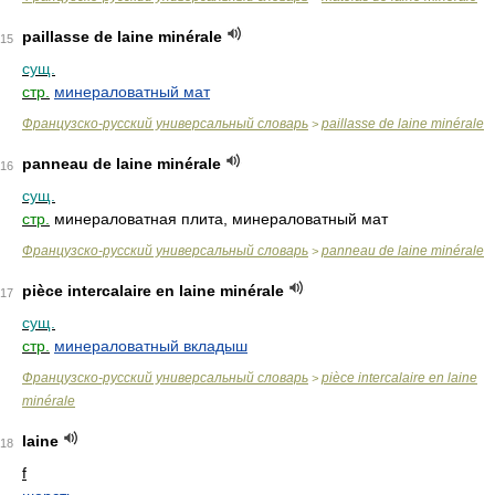
paillasse de laine minérale
15
сущ.
стр.
минераловатный мат
Французско-русский универсальный словарь
paillasse de laine minérale
>
panneau de laine minérale
16
сущ.
стр.
минераловатная плита, минераловатный мат
Французско-русский универсальный словарь
panneau de laine minérale
>
pièce intercalaire en laine minérale
17
сущ.
стр.
минераловатный вкладыш
Французско-русский универсальный словарь
pièce intercalaire en laine
>
minérale
laine
18
f