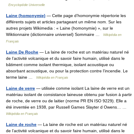
Encyclopédie Universelle
Laine (homonymie)
— Cette page d’homonymie répertorie les
différents sujets et articles partageant un même nom. Sur les
autres projets Wikimedia : « Laine (homonymie) », sur le
Wiktionnaire (dictionnaire universel) Sommaire …
Wikipédia en
Français
Laine De Roche
— La laine de roche est un matériau naturel né
de l’activité volcanique et du savoir faire humain, utilisé dans le
bâtiment comme isolant thermique, isolant acoustique ou
absorbant acoustique, ou pour la protection contre l’incendie. Le
terme laine …
Wikipédia en Français
Laine de verre
— utilisée comme isolant La laine de verre est un
matériau isolant de consistance laineuse obtenu par fusion à partir
de roche, de verre ou de laitier (norme PR EN ISO 9229). Elle a
été inventée en 1938, par Russell Games Slayter d Owens… …
Wikipédia en Français
Laine de roche
— La laine de roche est un matériau naturel né
de l’activité volcanique et du savoir faire humain, utilisé dans le