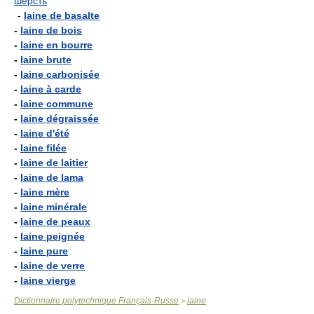
шерсть
-
laine de basalte
-
laine de bois
-
laine en bourre
-
laine brute
-
laine carbonisée
-
laine à carde
-
laine commune
-
laine dégraissée
-
laine d'été
-
laine filée
-
laine de laitier
-
laine de lama
-
laine mère
-
laine minérale
-
laine de peaux
-
laine peignée
-
laine pure
-
laine de verre
-
laine vierge
Dictionnaire polytechnique Français-Russe
laine
>