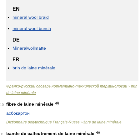
EN
mineral wool braid
mineral wool bunch
DE
Mineralwollmatte
FR
brin de laine minérale
Франко-русский словарь нормативно-технической терминологии
brin
>
de laine minérale
fibre de laine minérale
10
асбокартон
Dictionnaire polytechnique Français-Russe
fibre de laine minérale
>
bande de calfeutrement de laine minérale
11