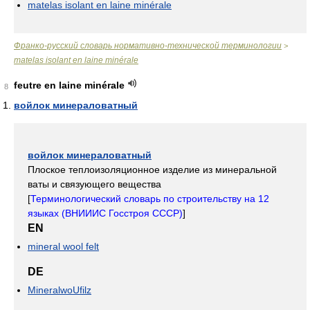
matelas isolant en laine minérale
Франко-русский словарь нормативно-технической терминологии
>
matelas isolant en laine minérale
feutre en laine minérale
8
войлок минераловатный
войлок минераловатный
Плоское теплоизоляционное изделие из минеральной
ваты и связующего вещества
[
Терминологический словарь по строительству на 12
языках (ВНИИИС Госстроя СССР)
]
EN
mineral wool felt
DE
MineralwoUfilz