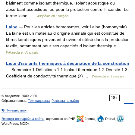
bâtiment comme isolant thermique, isolant acoustique ou
absorbant acoustique, ou pour la protection contre l’incendie. Le
terme laine …
Wikipédia en Français
Laine
— Pour les articles homonymes, voir Laine (homonymie).
La laine est un matériau d origine animale qui est constitué de
fibres kératiniques provenant d ovins et utilisé dans la production
textile, notamment pour ses capacités d isolant thermique.… …
Wikipédia en Français
Liste d'isolants thermiques à destination de la construction
— Sommaire 1 Définitions 1.1 Isolant thermique 1.2 Densité 1.3
Coefficient de conductivité thermique (λ) …
Wikipédia en Français
© Академик, 2000-2026
18+
Обратная связь:
Техподдержка
,
Реклама на сайте
👣 Путешествия
Экспорт словарей на сайты
, сделанные на PHP,
Joomla,
Drupal,
WordPress, MODx.