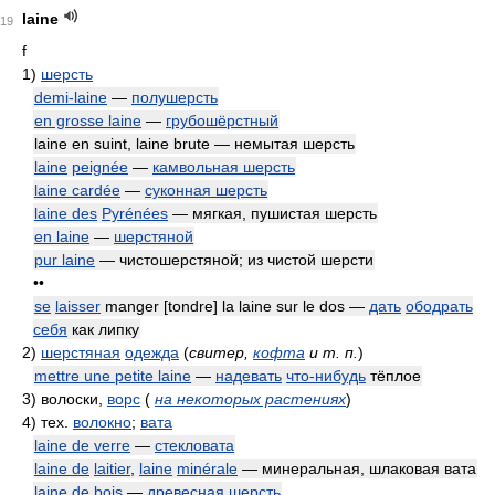
laine
19
f
1)
шерсть
demi-laine
—
полушерсть
en grosse laine
—
грубошёрстный
laine en suint, laine brute — немытая шерсть
laine
peignée
—
камвольная шерсть
laine cardée
—
суконная шерсть
laine des
Pyrénées
— мягкая, пушистая шерсть
en laine
—
шерстяной
pur laine
— чистошерстяной; из чистой шерсти
••
se
laisser
manger [tondre] la laine sur le dos —
дать
ободрать
себя
как липку
2)
шерстяная
одежда
(
свитер,
кофта
и т. п.
)
mettre une petite laine
—
надевать
что-нибудь
тёплое
3)
волоски,
ворс
(
на некоторых растениях
)
4)
тех.
волокно
;
вата
laine de verre
—
стекловата
laine de
laitier
,
laine
minérale
— минеральная, шлаковая вата
laine de bois
—
древесная шерсть