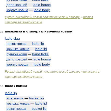
депо ковшей
—
ladle house
корпус ковша
—
ladle body
Русско-английский новый политехнический словарь
шлак в
>
сталеразливочном ковше
шлаковка в сталеразливочном ковше
15
ladle slag
носок ковша
—
ladle lip
крышка ковша
—
ladle lid
ручной ковш
—
hand ladle
депо ковшей
—
ladle house
корпус ковша
—
ladle body
Русско-английский новый политехнический словарь
шлаковка в
>
сталеразливочном ковше
носок ковша
16
ladle lip
нож ковша
—
bucket lip
крышка ковша
—
ladle lid
резак ковша
—
bucket lip