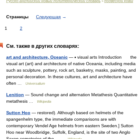
Русско-английский новый политехнический словарь
подвесной ковш
>
Страницы
Следующая
→
1
2
См. также в других словарях:
art and architecture, Oceanic
— ▪ visual arts Introduction the
visual art (art) and architecture of native Oceania, including media
such as sculpture, pottery, rock art, basketry, masks, painting, and
personal decoration. In these cultures, art and architecture have
often …
Universalium
Lenition
— Sound change and alternation Metathesis Quantitative
metathesis …
Wikipedia
Sutton Hoo
— restored). Although based on helmets of the
spangenhelm type, the immediate comparisons are with
contemporary Vendel Age helmets from eastern Sweden.] Sutton
Hoo near Woodbridge, Suffolk, England, is the site of two Anglo
Saxon cemeteries of the… …