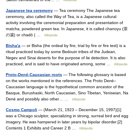
Wikipedia
Japanese tea ceremony
— Tea ceremony The Japanese tea
ceremony, also called the Way of Tea, is a Japanese cultural
activity involving the ceremonial preparation and presentation of
matcha, powdered green tea. In Japanese, it is called chanoyu (茶
の湯) or chadō ( …
Wikipedia
Bisha'a
— or Bisha (the ordeal by fire, trial by fire or fire test) is a
ritual practiced today by some Bedouin tribes of the Judean,
Negev and Sinai deserts for the purpose of lie detection. It is also
practiced, and is said to have originated among, some …
Wikipedia
Proto-Dené-Caucasian roots
— The following glossary is based
on the works mentioned in the references. The Proto Dené–
Caucasian language is the hypothetical common ancestor of the
Basque, Burushaski, North Caucasian, Sino Tibetan, Yeniseian, Na
Dené and possibly also other… …
Wikipedia
Cosmo Campoli
— (March 21, 1923 – December 15, 1997)[1]
was a Chicago sculptor, specializing in strong, surreal bird and egg
imagery. He was hampered in later years by bipolar disorder.[2]
Contents 1 Exhibits and Career 2 B …
Wikipedia