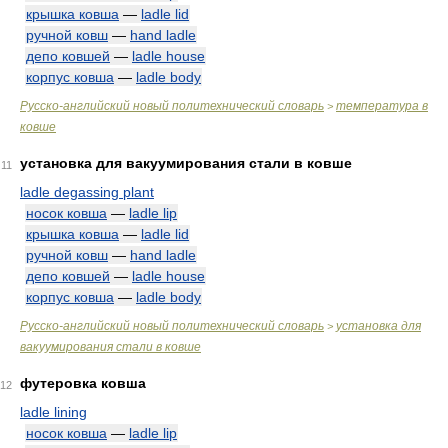
крышка ковша
—
ladle lid
ручной ковш
—
hand ladle
депо ковшей
—
ladle house
корпус ковша
—
ladle body
Русско-английский новый политехнический словарь
температура в
>
ковше
установка для вакуумирования стали в ковше
11
ladle degassing plant
носок ковша
—
ladle lip
крышка ковша
—
ladle lid
ручной ковш
—
hand ladle
депо ковшей
—
ladle house
корпус ковша
—
ladle body
Русско-английский новый политехнический словарь
установка для
>
вакуумирования стали в ковше
футеровка ковша
12
ladle lining
носок ковша
—
ladle lip