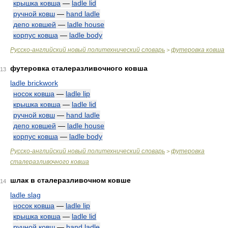
крышка ковша
—
ladle lid
ручной ковш
—
hand ladle
депо ковшей
—
ladle house
корпус ковша
—
ladle body
Русско-английский новый политехнический словарь
футеровка ковша
>
футеровка сталеразливочного ковша
13
ladle brickwork
носок ковша
—
ladle lip
крышка ковша
—
ladle lid
ручной ковш
—
hand ladle
депо ковшей
—
ladle house
корпус ковша
—
ladle body
Русско-английский новый политехнический словарь
футеровка
>
сталеразливочного ковша
шлак в сталеразливочном ковше
14
ladle slag
носок ковша
—
ladle lip
крышка ковша
—
ladle lid
ручной ковш
—
hand ladle