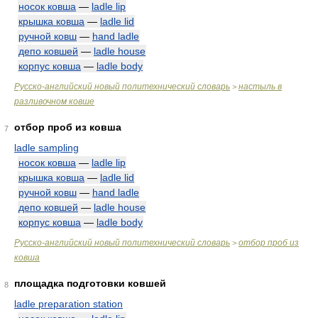
носок ковша
—
ladle lip
крышка ковша
—
ladle lid
ручной ковш
—
hand ladle
депо ковшей
—
ladle house
корпус ковша
—
ladle body
Русско-английский новый политехнический словарь
настыль в
>
разливочном ковше
отбор проб из ковша
7
ladle sampling
носок ковша
—
ladle lip
крышка ковша
—
ladle lid
ручной ковш
—
hand ladle
депо ковшей
—
ladle house
корпус ковша
—
ladle body
Русско-английский новый политехнический словарь
отбор проб из
>
ковша
площадка подготовки ковшей
8
ladle preparation station