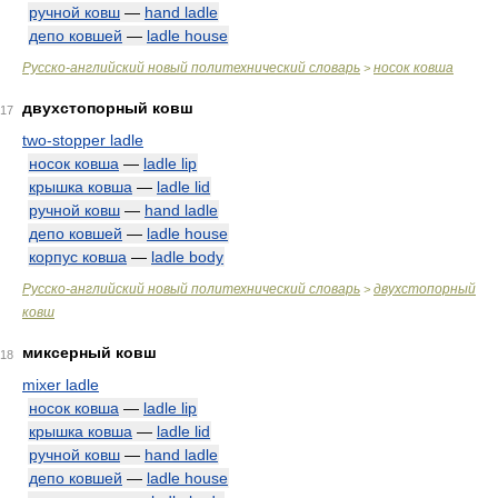
ручной ковш
—
hand ladle
депо ковшей
—
ladle house
Русско-английский новый политехнический словарь
носок ковша
>
двухстопорный ковш
17
two-stopper ladle
носок ковша
—
ladle lip
крышка ковша
—
ladle lid
ручной ковш
—
hand ladle
депо ковшей
—
ladle house
корпус ковша
—
ladle body
Русско-английский новый политехнический словарь
двухстопорный
>
ковш
миксерный ковш
18
mixer ladle
носок ковша
—
ladle lip
крышка ковша
—
ladle lid
ручной ковш
—
hand ladle
депо ковшей
—
ladle house