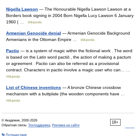
Nigella Lawson
— The Honourable Nigella Lawson Lawson at a
Borders book signing in 2004 Born Nigella Lucy Lawson 6 January
1960 ( …
Wikipedia
Armenian Genocide denial
— Armenian Genocide Background
Armenians in the Ottoman Empire …
Wikipedia
Pactio
— is a system of magic within the fictional work . The word
is based on the Latin word pactiō , the action of making a pactum
or agreement . Pactio can also be referred as a provisional
contract. Characters in pactio involve a magic user who can… …
Wikipedia
List of Chinese inventions
— A bronze Chinese crossbow
mechanism with a buttplate (the wooden components have …
Wikipedia
© Академик, 2000-2026
18+
Обратная связь:
Техподдержка
,
Реклама на сайте
👣 Путешествия