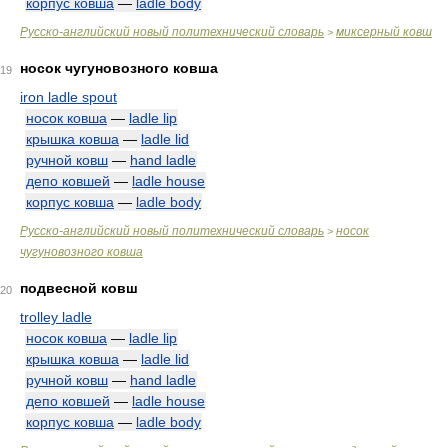
корпус ковша
—
ladle body
Русско-английский новый политехнический словарь
миксерный ковш
>
носок чугуновозного ковша
19
iron ladle spout
носок ковша
—
ladle lip
крышка ковша
—
ladle lid
ручной ковш
—
hand ladle
депо ковшей
—
ladle house
корпус ковша
—
ladle body
Русско-английский новый политехнический словарь
носок
>
чугуновозного ковша
подвесной ковш
20
trolley ladle
носок ковша
—
ladle lip
крышка ковша
—
ladle lid
ручной ковш
—
hand ladle
депо ковшей
—
ladle house
корпус ковша
—
ladle body