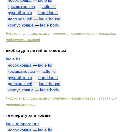
носок ковша
—
ladle lip
крышка ковша
—
ladle lid
ручной ковш
—
hand ladle
депо ковшей
—
ladle house
корпус ковша
—
ladle body
Русско-английский новый политехнический словарь
площадка
>
подготовки ковшей
скобка для литейного ковша
9
ladle bail
носок ковша
—
ladle lip
крышка ковша
—
ladle lid
ручной ковш
—
hand ladle
депо ковшей
—
ladle house
корпус ковша
—
ladle body
Русско-английский новый политехнический словарь
скобка для
>
литейного ковша
температура в ковше
10
ladle temperature
носок ковша
—
ladle lip