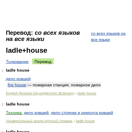
Перевод:
со всех языков
со всех языков на
на все языки
все языки
ladle+house
Толкование
Перевод
ladle house
1
депо ковшей
fire house
— пожарная станция, пожарное депо
English-Russian big polytechnic dictionary
ladle house
>
ladle house
2
Техника:
депо ковшей
,
депо стоянки и ремонта ковшей
Универсальный англо-русский словарь
ladle house
>
ladle house