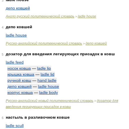
3
депо ковшей
Англо русский политехнический словарь
ladle house
>
депо ковшей
4
ladle house
Русско-английский политехнический словарь
депо ковшей
>
дозатор для введения легирующих присадок в ковш
5
ladle feed
носок ковша
—
ladle lip
крышка ковша
—
ladle lid
ручной ковш
—
hand ladle
депо ковшей
—
ladle house
корпус ковша
—
ladle body
Русско-английский новый политехнический словарь
дозатор для
>
введения легирующих присадок в ковш
настыль в разливочном ковше
6
ladle scull