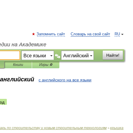
Запомнить сайт
Словарь на свой сайт
RU
едии на Академике
Найти!
Книги
Игры ⚽
 английский
с английского на все языки
од
варь
по
строительству
и
новым
строительным
технологиям
крышка
>