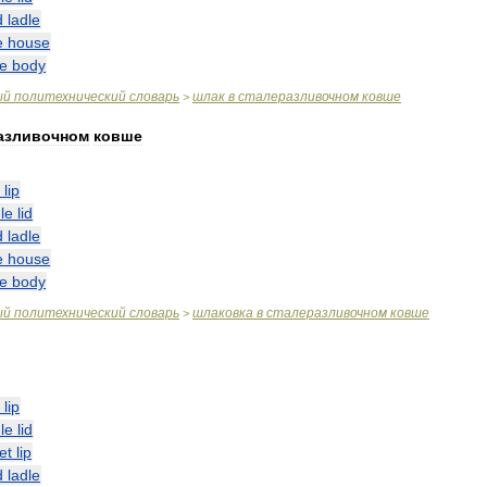
d
ladle
e
house
le
body
ый
политехнический
словарь
шлак
в
сталеразливочном
ковше
>
азливочном
ковше
lip
le
lid
d
ladle
e
house
le
body
ый
политехнический
словарь
шлаковка
в
сталеразливочном
ковше
>
lip
le
lid
et
lip
d
ladle