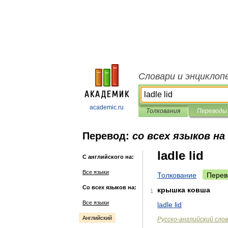
Словари и энциклоп
academic.ru
Толкования
Переводы
Перевод:
со всех языков на
ladle lid
С английского на:
Все языки
Толкование
Перев
Со всех языков на:
крышка
ковша
1
Все языки
ladle
lid
Английский
Русско
-
английский
сло