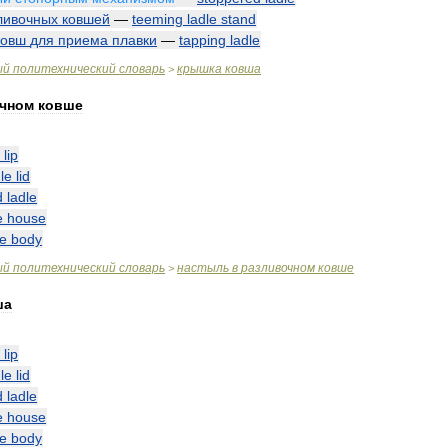
ливочных
ковшей
—
teeming
ladle
stand
ковш
для
приема
плавки
—
tapping
ladle
ый
политехнический
словарь
крышка
ковша
>
чном
ковше
lip
le
lid
d
ladle
e
house
le
body
ый
политехнический
словарь
настыль
в
разливочном
ковше
>
ша
lip
le
lid
d
ladle
e
house
le
body