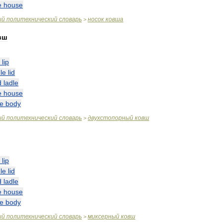
e
house
ый
политехнический
словарь
носок
ковша
>
вш
lip
le
lid
d
ladle
e
house
le
body
ый
политехнический
словарь
двухстопорный
ковш
>
lip
le
lid
d
ladle
e
house
le
body
ый
политехнический
словарь
миксерный
ковш
>