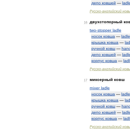
депо
ковшей
—
ladl
Русско
-
английский
нов
двухстопорный
ко
16
two
-
stopper
ladle
носок
ковша
—
ladle
крышка
ковша
—
lad
ручной
ковш
—
han
депо
ковшей
—
ladl
корпус
ковша
—
lad
Русско
-
английский
нов
миксерный
ковш
17
mixer
ladle
носок
ковша
—
ladle
крышка
ковша
—
lad
ручной
ковш
—
han
депо
ковшей
—
ladl
корпус
ковша
—
lad
Русско
-
английский
нов