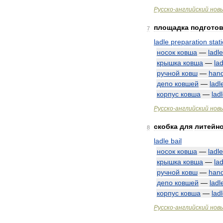
Русско
-
английский
нов
площадка
подгото
7
ladle
preparation
stat
носок
ковша
—
ladle
крышка
ковша
—
lad
ручной
ковш
—
han
депо
ковшей
—
ladl
корпус
ковша
—
lad
Русско
-
английский
нов
скобка
для
литейн
8
ladle
bail
носок
ковша
—
ladle
крышка
ковша
—
lad
ручной
ковш
—
han
депо
ковшей
—
ladl
корпус
ковша
—
lad
Русско
-
английский
нов