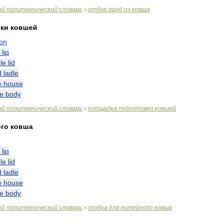
ый
политехнический
словарь
отбор
проб
из
ковша
>
вки
ковшей
ion
lip
le
lid
d
ladle
e
house
le
body
ый
политехнический
словарь
площадка
подготовки
ковшей
>
ого
ковша
lip
le
lid
d
ladle
e
house
le
body
ый
политехнический
словарь
скобка
для
литейного
ковша
>