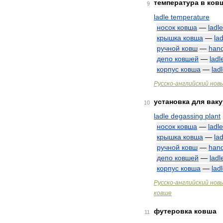
температура
в
ков
9
ladle
temperature
носок
ковша
—
ladle
крышка
ковша
—
lad
ручной
ковш
—
han
депо
ковшей
—
ladl
корпус
ковша
—
lad
Русско
-
английский
нов
установка
для
вак
10
ladle
degassing
plant
носок
ковша
—
ladle
крышка
ковша
—
lad
ручной
ковш
—
han
депо
ковшей
—
ladl
корпус
ковша
—
lad
Русско
-
английский
нов
ковше
футеровка
ковша
11