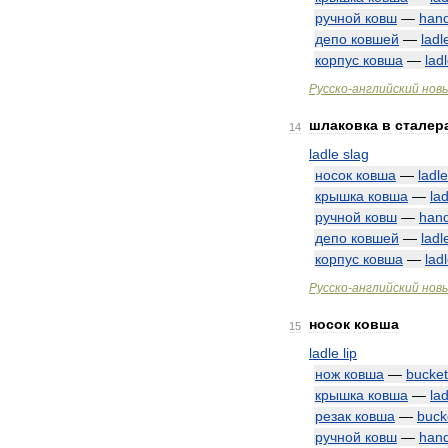
ручной
ковш
—
han
депо
ковшей
—
ladl
корпус
ковша
—
lad
Русско
-
английский
нов
шлаковка
в
сталер
14
ladle
slag
носок
ковша
—
ladle
крышка
ковша
—
lad
ручной
ковш
—
han
депо
ковшей
—
ladl
корпус
ковша
—
lad
Русско
-
английский
нов
носок
ковша
15
ladle
lip
нож
ковша
—
bucket
крышка
ковша
—
lad
резак
ковша
—
buck
ручной
ковш
—
han