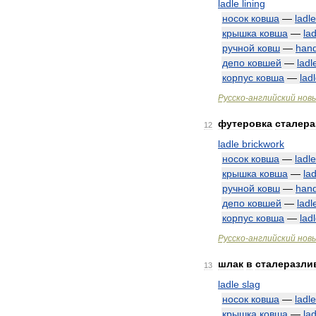
ladle
lining
носок
ковша
—
ladle
крышка
ковша
—
lad
ручной
ковш
—
han
депо
ковшей
—
ladl
корпус
ковша
—
lad
Русско
-
английский
нов
футеровка
сталера
12
ladle
brickwork
носок
ковша
—
ladle
крышка
ковша
—
lad
ручной
ковш
—
han
депо
ковшей
—
ladl
корпус
ковша
—
lad
Русско
-
английский
нов
шлак
в
сталеразли
13
ladle
slag
носок
ковша
—
ladle
крышка
ковша
—
lad