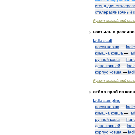
стенд
для
сталераз
сталеразливочный
Русско
-
английский
нов
настыль
в
разливо
5
ladle
scull
носок
ковша
—
ladle
крышка
ковша
—
lad
ручной
ковш
—
han
депо
ковшей
—
ladl
корпус
ковша
—
lad
Русско
-
английский
нов
отбор
проб
из
ков
6
ladle
sampling
носок
ковша
—
ladle
крышка
ковша
—
lad
ручной
ковш
—
han
депо
ковшей
—
ladl
корпус
ковша
—
lad