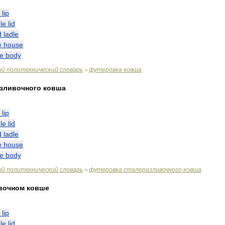
lip
le
lid
d
ladle
e
house
le
body
ый
политехнический
словарь
футеровка
ковша
>
зливочного
ковша
lip
le
lid
d
ladle
e
house
le
body
ый
политехнический
словарь
футеровка
сталеразливочного
ковша
>
вочном
ковше
lip
le
lid