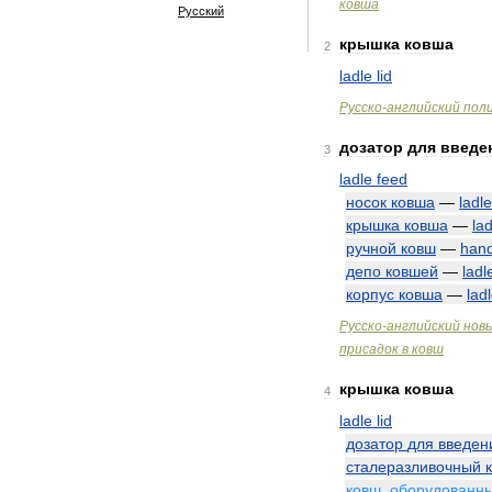
ковша
Русский
крышка
ковша
2
ladle
lid
Русско
-
английский
пол
дозатор
для
введе
3
ladle
feed
носок
ковша
—
ladle
крышка
ковша
—
lad
ручной
ковш
—
han
депо
ковшей
—
ladl
корпус
ковша
—
lad
Русско
-
английский
нов
присадок
в
ковш
крышка
ковша
4
ladle
lid
дозатор
для
введен
сталеразливочный
ковш
,
оборудованн