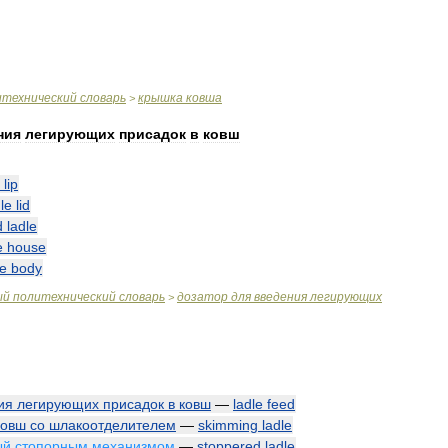
итехнический
словарь
крышка
ковша
>
ния
легирующих
присадок
в
ковш
lip
le
lid
d
ladle
e
house
le
body
ый
политехнический
словарь
дозатор
для
введения
легирующих
>
ия
легирующих
присадок
в
ковш
—
ladle
feed
ковш
со
шлакоотделителем
—
skimming
ladle
ый
стопорным
механизмом
—
stoppered
ladle