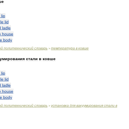
ше
lip
le
lid
d
ladle
e
house
le
body
ый
политехнический
словарь
температура
в
ковше
>
уумирования
стали
в
ковше
lip
le
lid
d
ladle
e
house
le
body
ый
политехнический
словарь
установка
для
вакуумирования
стали
в
>