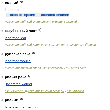
рваный
2
lacerated
рваное отверстие
—
lacerated foramen
Русско-английский медицинский словарь
рваный
>
зазубренный лист
3
lacerated leaf
Русско-английский биологический словарь
зазубренный лист
>
рубленая рана
4
lacerated wound
Русско-английский спортивный словарь
рубленая рана
>
рваная рана
5
lacerated wound
Юридический русско-английский словарь
рваная рана
>
рваный
6
lacerated, ragged, torn