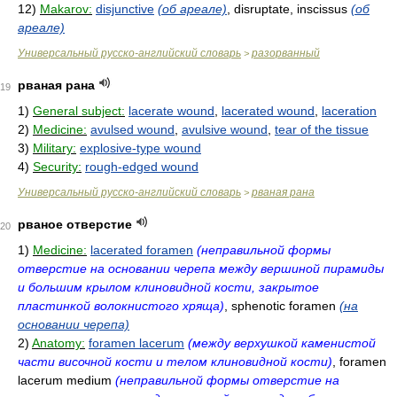
12)
Makarov:
disjunctive
(об ареале)
, disruptate, inscissus
(об
ареале)
Универсальный русско-английский словарь
разорванный
>
рваная рана
19
1)
General subject:
lacerate wound
,
lacerated wound
,
laceration
2)
Medicine:
avulsed wound
,
avulsive wound
,
tear of the tissue
3)
Military:
explosive-type wound
4)
Security:
rough-edged wound
Универсальный русско-английский словарь
рваная рана
>
рваное отверстие
20
1)
Medicine:
lacerated foramen
(неправильной формы
отверстие на основании черепа между вершиной пирамиды
и большим крылом клиновидной кости, закрытое
пластинкой волокнистого хряща)
, sphenotic foramen
(на
основании черепа)
2)
Anatomy:
foramen lacerum
(между верхушкой каменистой
части височной кости и телом клиновидной кости)
, foramen
lacerum medium
(неправильной формы отверстие на