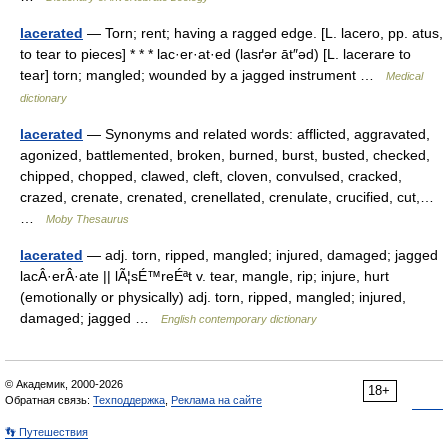
lacerated
— Torn; rent; having a ragged edge. [L. lacero, pp. atus,
to tear to pieces] * * * lac·er·at·ed (lasґər āt″əd) [L. lacerare to
tear] torn; mangled; wounded by a jagged instrument …
Medical
dictionary
lacerated
— Synonyms and related words: afflicted, aggravated,
agonized, battlemented, broken, burned, burst, busted, checked,
chipped, chopped, clawed, cleft, cloven, convulsed, cracked,
crazed, crenate, crenated, crenellated, crenulate, crucified, cut,…
…
Moby Thesaurus
lacerated
— adj. torn, ripped, mangled; injured, damaged; jagged
lacÂ·erÂ·ate || lÃ¦sÉ™reÉªt v. tear, mangle, rip; injure, hurt
(emotionally or physically) adj. torn, ripped, mangled; injured,
damaged; jagged …
English contemporary dictionary
© Академик, 2000-2026
18+
Обратная связь:
Техподдержка
,
Реклама на сайте
👣 Путешествия