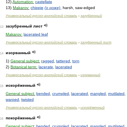
12)
Automation:
castellate
13)
Makarov:
chippie
(о ноже)
, harsh, saw-edged
Универсальный русско-английский словарь
зазубренный
>
зазубренный лист
13
Makarov:
lacerated leaf
Универсальный русско-английский словарь
зазубренный лист
>
изорванный
14
1)
General subject:
ragged
,
tattered
,
torn
2)
Botanical term:
lacerate
,
lacerated
Универсальный русско-английский словарь
изорванный
>
искорёженный
15
General subject:
bended
,
crumpled
,
lacerated
,
mangled
,
mutilated
,
warped
,
twisted
Универсальный русско-английский словарь
искорёженный
>
покорёженный
16
General subject:
bended
,
crumpled
,
lacerated
,
mangled
,
mutilated
,