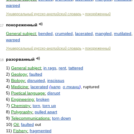
warped
Универсальный русско-английский словарь
покорёженный
>
покореженный
17
General subject:
bended
,
crumpled
,
lacerated
,
mangled
,
mutilated
,
warped
Универсальный русско-английский словарь
покореженный
>
разорванный
18
1)
General subject:
in rags
,
rent
,
tattered
2)
Geology:
faulted
3)
Biology:
disrupted
,
inscissus
4)
Medicine:
lacerated
(
напр
.
о ткани
)
, ruptured
5)
Poetical language:
disrupt
6)
Engineering:
broken
7)
Chemistry:
torn
,
torn up
8)
Polygraphy:
pulled apart
9)
Telecommunications:
torn down
10)
Oil:
faulted
out
11)
Fishery:
fragmented