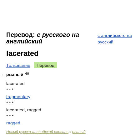
Перевод:
с русского на
с английского на
английский
русский
lacerated
Толкование
Перевод
рваный
1
lacerated
* * *
fragmentary
* * *
lacerated, ragged
* * *
ragged
Новый русско-английский словарь
рваный
>