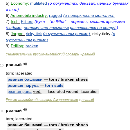
5)
Economy:
mutilated
(о документах, деньгах, ценных бумагах
и т.п.)
6)
Automobile industry:
ragged
(о поверхности металла)
7)
Irish:
Flitters
(Букв. - "to flitter" – порхать, мохать крыльями
(
видимо
,
потому что лохмотья развеваются на ветру
))
8)
Jargon:
ricky-tick
(о музыкальном ритме)
, ricky-ticky
(о
музыкальном ритме)
9)
Drilling:
broken
Универсальный русско-английский словарь
рваный
>
рваный
10
torn; lacerated
рваные башмаки
— torn / broken shoes
рваные паруса
—
torn sails
рваная рана
мед.
— lacerated wound, laceration
Русско-английский словарь Смирнитского
рваный
>
рваный
11
torn; lacerated
рва́ные башмаки́ — torn / broken shoes