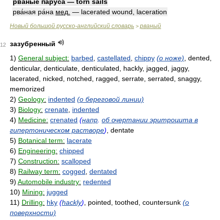
рва́ные паруса́ — torn sails
рва́ная ра́на
мед.
— lacerated wound, laceration
Новый большой русско-английский словарь
рваный
>
зазубренный
12
1)
General subject:
barbed
,
castellated
,
chippy
(о ноже)
, dented,
denticular, denticulate, denticulated, hackly, jagged, jaggy,
lacerated, nicked, notched, ragged, serrate, serrated, snaggy,
memorized
2)
Geology:
indented
(о береговой линии)
3)
Biology:
crenate
,
indented
4)
Medicine:
crenated
(
напр
.
об очертании эритроцита в
гипертоническом растворе
)
, dentate
5)
Botanical term:
lacerate
6)
Engineering:
chipped
7)
Construction:
scalloped
8)
Railway term:
cogged
,
dentated
9)
Automobile industry:
redented
10)
Mining:
jugged
11)
Drilling:
hky
(
hackly
)
, pointed, toothed, countersunk
(о
поверхности)