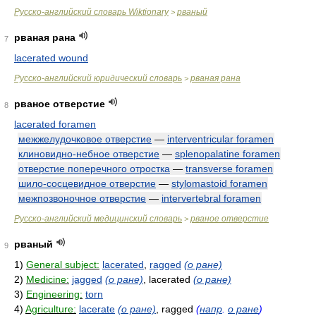
Русско-английский словарь Wiktionary
рваный
>
рваная рана
7
lacerated wound
Русско-английский юридический словарь
рваная рана
>
рваное отверстие
8
lacerated foramen
межжелудочковое отверстие
—
interventricular foramen
клиновидно-небное отверстие
—
splenopalatine foramen
отверстие поперечного отростка
—
transverse foramen
шило-сосцевидное отверстие
—
stylomastoid foramen
межпозвоночное отверстие
—
intervertebral foramen
Русско-английский медицинский словарь
рваное отверстие
>
рваный
9
1)
General subject:
lacerated
,
ragged
(о ране)
2)
Medicine:
jagged
(о ране)
, lacerated
(о ране)
3)
Engineering:
torn
4)
Agriculture:
lacerate
(о ране)
, ragged
(
напр
.
о ране
)