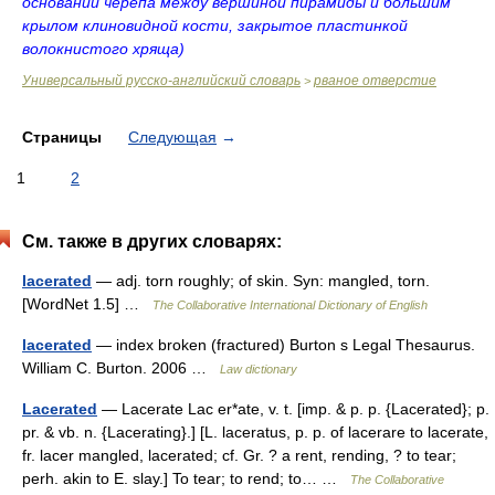
основании черепа между вершиной пирамиды и большим
крылом клиновидной кости, закрытое пластинкой
волокнистого хряща)
Универсальный русско-английский словарь
рваное отверстие
>
Страницы
Следующая
→
1
2
См. также в других словарях:
lacerated
— adj. torn roughly; of skin. Syn: mangled, torn.
[WordNet 1.5] …
The Collaborative International Dictionary of English
lacerated
— index broken (fractured) Burton s Legal Thesaurus.
William C. Burton. 2006 …
Law dictionary
Lacerated
— Lacerate Lac er*ate, v. t. [imp. & p. p. {Lacerated}; p.
pr. & vb. n. {Lacerating}.] [L. laceratus, p. p. of lacerare to lacerate,
fr. lacer mangled, lacerated; cf. Gr. ? a rent, rending, ? to tear;
perh. akin to E. slay.] To tear; to rend; to… …
The Collaborative