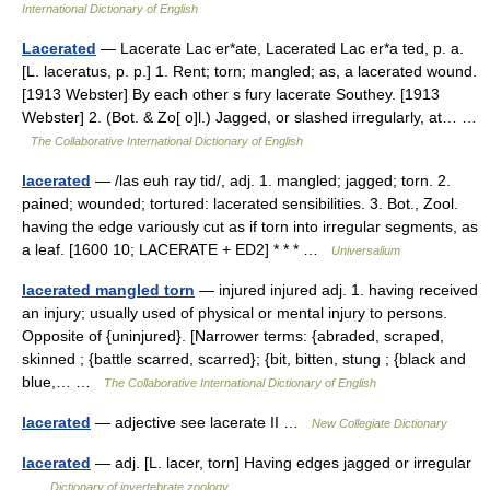
International Dictionary of English
Lacerated
— Lacerate Lac er*ate, Lacerated Lac er*a ted, p. a.
[L. laceratus, p. p.] 1. Rent; torn; mangled; as, a lacerated wound.
[1913 Webster] By each other s fury lacerate Southey. [1913
Webster] 2. (Bot. & Zo[ o]l.) Jagged, or slashed irregularly, at… …
The Collaborative International Dictionary of English
lacerated
— /las euh ray tid/, adj. 1. mangled; jagged; torn. 2.
pained; wounded; tortured: lacerated sensibilities. 3. Bot., Zool.
having the edge variously cut as if torn into irregular segments, as
a leaf. [1600 10; LACERATE + ED2] * * * …
Universalium
lacerated mangled torn
— injured injured adj. 1. having received
an injury; usually used of physical or mental injury to persons.
Opposite of {uninjured}. [Narrower terms: {abraded, scraped,
skinned ; {battle scarred, scarred}; {bit, bitten, stung ; {black and
blue,… …
The Collaborative International Dictionary of English
lacerated
— adjective see lacerate II …
New Collegiate Dictionary
lacerated
— adj. [L. lacer, torn] Having edges jagged or irregular
…
Dictionary of invertebrate zoology