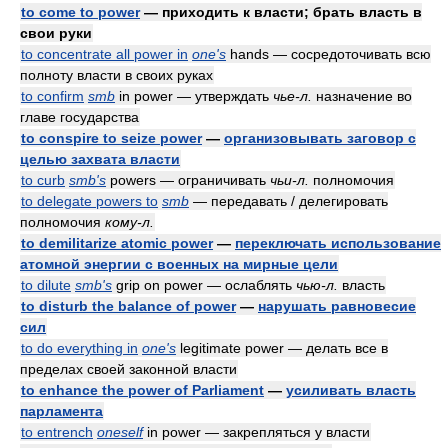
to come to power
— приходить к власти; брать власть в
свои руки
to concentrate all power in
one's
hands — сосредоточивать всю
полноту власти в своих руках
to confirm
smb
in power — утверждать
чье-л.
назначение во
главе государства
to conspire to seize power
—
организовывать заговор с
целью захвата власти
to curb
smb's
powers — ограничивать
чьи-л.
полномочия
to delegate powers to
smb
— передавать / делегировать
полномочия
кому-л.
to demilitarize atomic power
—
переключать использование
атомной энергии с военных на мирные цели
to dilute
smb's
grip on power — ослаблять
чью-л.
власть
to disturb the balance of power
—
нарушать равновесие
сил
to do everything in
one's
legitimate power — делать все в
пределах своей законной власти
to enhance the power of Parliament
—
усиливать власть
парламента
to entrench
oneself
in power — закрепляться у власти