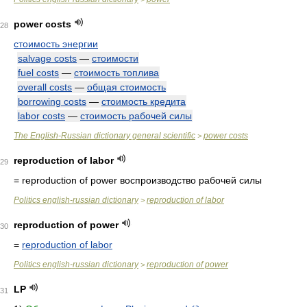
power costs
28
стоимость энергии
salvage costs
—
стоимости
fuel costs
—
стоимость топлива
overall costs
—
общая стоимость
borrowing costs
—
стоимость кредита
labor costs
—
стоимость рабочей силы
The English-Russian dictionary general scientific
power costs
>
reproduction of labor
29
= reproduction of power
воспроизводство рабочей силы
Politics english-russian dictionary
reproduction of labor
>
reproduction of power
30
=
reproduction of labor
Politics english-russian dictionary
reproduction of power
>
LP
31