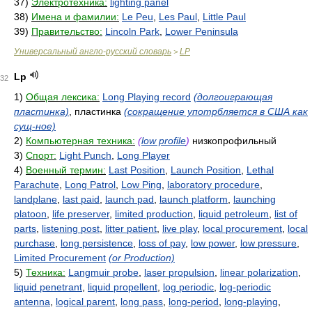
37)
Электротехника:
lighting panel
38)
Имена и фамилии:
Le Peu
,
Les Paul
,
Little Paul
39)
Правительство:
Lincoln Park
,
Lower Peninsula
Универсальный англо-русский словарь
LP
>
Lp
32
1)
Общая лексика:
Long Playing record
(долгоиграющая
пластинка)
, пластинка
(сокращение употрбляется в США как
сущ-ное)
2)
Компьютерная техника:
(
low profile
)
низкопрофильный
3)
Спорт:
Light Punch
,
Long Player
4)
Военный термин:
Last Position
,
Launch Position
,
Lethal
Parachute
,
Long Patrol
,
Low Ping
,
laboratory procedure
,
landplane
,
last paid
,
launch pad
,
launch platform
,
launching
platoon
,
life preserver
,
limited production
,
liquid petroleum
,
list of
parts
,
listening post
,
litter patient
,
live play
,
local procurement
,
local
purchase
,
long persistence
,
loss of pay
,
low power
,
low pressure
,
Limited Procurement
(or Production)
5)
Техника:
Langmuir probe
,
laser propulsion
,
linear polarization
,
liquid penetrant
,
liquid propellent
,
log periodic
,
log-periodic
antenna
,
logical parent
,
long pass
,
long-period
,
long-playing
,