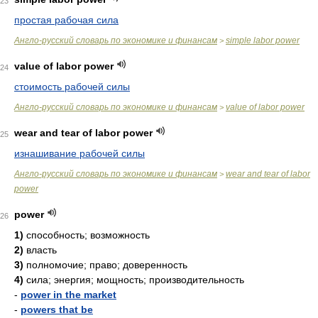
23
простая рабочая сила
Англо-русский словарь по экономике и финансам
simple labor power
>
value of labor power
24
стоимость рабочей силы
Англо-русский словарь по экономике и финансам
value of labor power
>
wear and tear of labor power
25
изнашивание рабочей силы
Англо-русский словарь по экономике и финансам
wear and tear of labor
>
power
power
26
1)
способность; возможность
2)
власть
3)
полномочие; право; доверенность
4)
сила; энергия; мощность; производительность
-
power in the market
-
powers that be