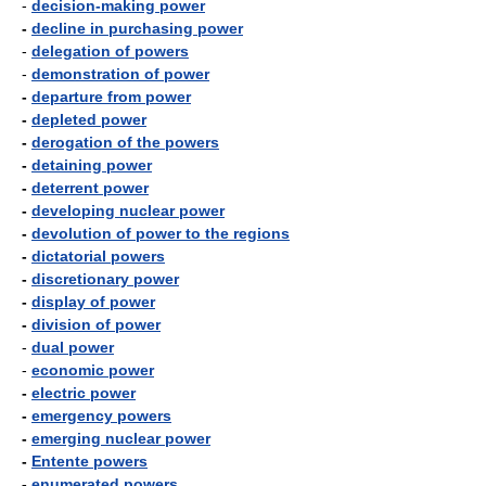
-
decision-making power
-
decline in purchasing power
-
delegation of powers
-
demonstration of power
-
departure from power
-
depleted power
-
derogation of the powers
-
detaining power
-
deterrent power
-
developing nuclear power
-
devolution of power to the regions
-
dictatorial powers
-
discretionary power
-
display of power
-
division of power
-
dual power
-
economic power
-
electric power
-
emergency powers
-
emerging nuclear power
-
Entente powers
-
enumerated powers