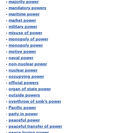
-
majority power
-
mandatory powers
-
maritime power
-
market power
-
military power
-
misuse of power
-
monopoly of power
-
monopoly power
-
motive power
-
naval power
-
non-nuclear power
-
nuclear power
-
occupying power
-
official powers
-
organ of state power
-
outside powers
-
overthrow of smb's power
-
Pacific power
-
party in power
-
peaceful power
-
peaceful transfer of power
-
peace-loving power