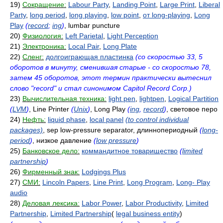
19)
Сокращение:
Labour Party
,
Landing Point
,
Large Print
,
Liberal
Party
,
long period
,
long playing
,
low point
,
от long-playing
,
Long
Play
(
record
;
ing
)
, lumbar puncture
20)
Физиология:
Left Parietal
,
Light Perception
21)
Электроника:
Local Pair
,
Long Plate
22)
Сленг:
долгоиграющая пластинка
(со скоростью 33, 5
оборотов в минуту, сменившая старые - со скоростью 78,
затем 45 оборотов, этот термин практически вытеснил
слово "record" и стал синонимом Capitol Record Corp.)
23)
Вычислительная техника:
light pen
,
lightpen
,
Logical Partition
(
LVM
)
, Line Printer
(
Unix
)
, Long Play
(
ing
,
record
)
, световое перо
24)
Нефть:
liquid phase
,
local panel
(to control individual
packages)
, sep low-pressure separator, длиннопериодный
(
long-
period
)
, низкое давление
(
low pressure
)
25)
Банковское дело:
коммандитное товарищество
(
limited
partnership
)
26)
Фирменный знак:
Lodgings Plus
27)
СМИ:
Lincoln Papers
,
Line Print
,
Long Program
,
Long- Play
audio
28)
Деловая лексика:
Labor Power
,
Labor Productivity
,
Limited
Partnership
,
Limited Partnership
(
legal business entity
)