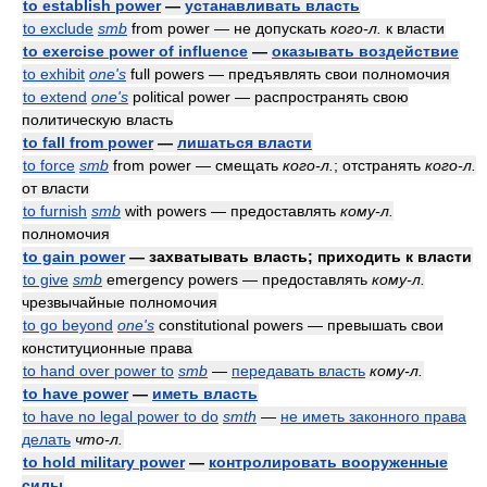
to establish power
—
устанавливать власть
to exclude
smb
from power — не допускать
кого-л.
к власти
to exercise power of influence
—
оказывать воздействие
to exhibit
one's
full powers — предъявлять свои полномочия
to extend
one's
political power — распространять свою
политическую власть
to fall from power
—
лишаться власти
to force
smb
from power — смещать
кого-л.
; отстранять
кого-л.
от власти
to furnish
smb
with powers — предоставлять
кому-л.
полномочия
to gain power
— захватывать власть; приходить к власти
to give
smb
emergency powers — предоставлять
кому-л.
чрезвычайные полномочия
to go beyond
one's
constitutional powers — превышать свои
конституционные права
to hand over power to
smb
—
передавать власть
кому-л.
to have power
—
иметь власть
to have no legal power to do
smth
—
не иметь законного права
делать
что-л.
to hold military power
—
контролировать вооруженные
силы