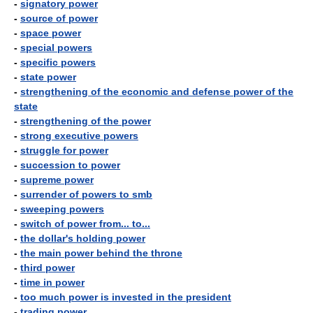
-
signatory power
-
source of power
-
space power
-
special powers
-
specific powers
-
state power
-
strengthening of the economic and defense power of the
state
-
strengthening of the power
-
strong executive powers
-
struggle for power
-
succession to power
-
supreme power
-
surrender of powers to smb
-
sweeping powers
-
switch of power from... to...
-
the dollar's holding power
-
the main power behind the throne
-
third power
-
time in power
-
too much power is invested in the president
-
trading power