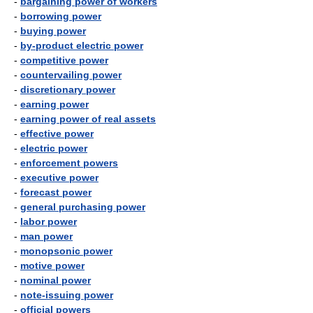
-
bargaining power of workers
-
borrowing power
-
buying power
-
by-product electric power
-
competitive power
-
countervailing power
-
discretionary power
-
earning power
-
earning power of real assets
-
effective power
-
electric power
-
enforcement powers
-
executive power
-
forecast power
-
general purchasing power
-
labor power
-
man power
-
monopsonic power
-
motive power
-
nominal power
-
note-issuing power
-
official powers