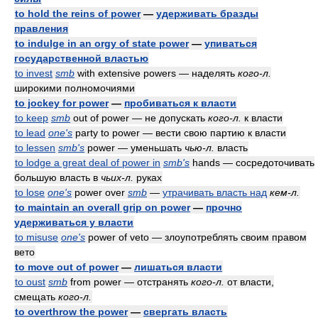
to hold the reins of power
—
удерживать бразды
правления
to indulge in an orgy of state power
—
упиваться
государственной властью
to invest
smb
with extensive powers — наделять
кого-л.
широкими полномочиями
to jockey for power
—
пробиваться к власти
to keep
smb
out of power — не допускать
кого-л.
к власти
to lead
one's
party to power — вести свою партию к власти
to lessen
smb's
power — уменьшать
чью-л.
власть
to lodge a great deal of power in
smb's
hands — сосредоточивать
большую власть в
чьих-л.
руках
to lose
one's
power over
smb
—
утрачивать власть над
кем-л.
to maintain an overall grip on power
—
прочно
удерживаться у власти
to misuse
one's
power of veto — злоупотреблять своим правом
вето
to move out of power
—
лишаться власти
to oust
smb
from power — отстранять
кого-л.
от власти,
смещать
кого-л.
to overthrow the power
—
свергать власть