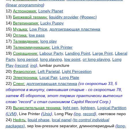
(
linear programming
)
12)
Астрономия:
Lonely Planet
13)
Биржевой термин:
liquidity provider
(Форекс)
14)
Ветеринария:
Lucky Puppy
15)
Музыка:
Low Price
,
долгоиграющая пластинка
16)
Оптика:
low pass
17)
Телевидение:
long play
18)
Телекоммуникации:
Link Printer
19)
Сокращение:
Labour Party
,
Landing Point
,
Large Print
,
Liberal
Party
,
long period
,
long playing
,
low point
,
от long-playing
,
Long
Play
(
record
;
ing
)
, lumbar puncture
20)
Физиология:
Left Parietal
,
Light Perception
21)
Электроника:
Local Pair
,
Long Plate
22)
Сленг:
долгоиграющая пластинка
(со скоростью 33, 5
оборотов в минуту, сменившая старые - со скоростью 78,
затем 45 оборотов, этот термин практически вытеснил
слово "record" и стал синонимом Capitol Record Corp.)
23)
Вычислительная техника:
light pen
,
lightpen
,
Logical Partition
(
LVM
)
, Line Printer
(
Unix
)
, Long Play
(
ing
,
record
)
, световое перо
24)
Нефть:
liquid phase
,
local panel
(to control individual
packages)
, sep low-pressure separator, длиннопериодный
(
long-