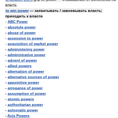
власть
to win power
— захватывать / завоевывать власть;
приходить к власти
-
ABC Power
-
absolute power
-
abuse of power
-
accession to power
-
acquisition of market power
-
administering power
-
administrative power
-
advent of power
-
allied powers
-
alternation of power
-
alternative sources of power
-
appointive power
-
arrogance of power
-
assumption of power
-
atomic powers
-
authoritarian power
-
autocratic power
-
Axis Powers