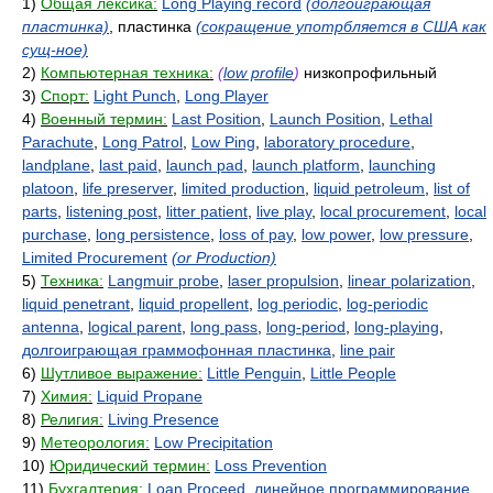
1)
Общая лексика:
Long Playing record
(долгоиграющая
пластинка)
, пластинка
(сокращение употрбляется в США как
сущ-ное)
2)
Компьютерная техника:
(
low profile
)
низкопрофильный
3)
Спорт:
Light Punch
,
Long Player
4)
Военный термин:
Last Position
,
Launch Position
,
Lethal
Parachute
,
Long Patrol
,
Low Ping
,
laboratory procedure
,
landplane
,
last paid
,
launch pad
,
launch platform
,
launching
platoon
,
life preserver
,
limited production
,
liquid petroleum
,
list of
parts
,
listening post
,
litter patient
,
live play
,
local procurement
,
local
purchase
,
long persistence
,
loss of pay
,
low power
,
low pressure
,
Limited Procurement
(or Production)
5)
Техника:
Langmuir probe
,
laser propulsion
,
linear polarization
,
liquid penetrant
,
liquid propellent
,
log periodic
,
log-periodic
antenna
,
logical parent
,
long pass
,
long-period
,
long-playing
,
долгоиграющая граммофонная пластинка
,
line pair
6)
Шутливое выражение:
Little Penguin
,
Little People
7)
Химия:
Liquid Propane
8)
Религия:
Living Presence
9)
Метеорология:
Low Precipitation
10)
Юридический термин:
Loss Prevention
11)
Бухгалтерия:
Loan Proceed
,
линейное программирование