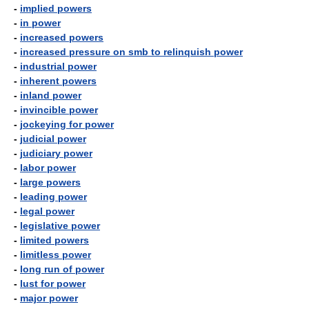
-
implied powers
-
in power
-
increased powers
-
increased pressure on smb to relinquish power
-
industrial power
-
inherent powers
-
inland power
-
invincible power
-
jockeying for power
-
judicial power
-
judiciary power
-
labor power
-
large powers
-
leading power
-
legal power
-
legislative power
-
limited powers
-
limitless power
-
long run of power
-
lust for power
-
major power