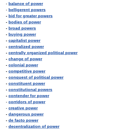
-
balance of power
-
belligerent powers
-
bid for greater powers
-
bodies of power
-
broad powers
-
buying power
-
capitalist power
-
centralized power
-
centrally organized political power
-
change of power
-
colonial power
-
competitive power
-
conquest of political power
-
constituent power
-
constitutional powers
-
contender for power
-
corridors of power
-
creative power
-
dangerous power
-
de facto power
-
decentralization of power