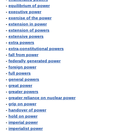
-
equilibrium of power
-
executive power
-
exercise of the power
-
extension in power
-
extension of powers
-
extensive powers
-
extra powers
-
extra-constitutional powers
-
fall from power
-
federally generated power
-
foreign power
-
full powers
-
general powers
-
great power
-
greater powers
-
greater reliance on nuclear power
-
grip on power
-
handover of power
-
hold on power
-
imperial power
-
imperialist power