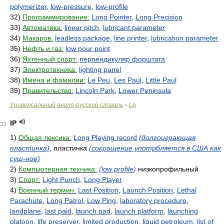
polymerizer
,
low-pressure
,
low-profile
32)
Программирование:
Long Pointer
,
Long Precision
33)
Автоматика:
linear pitch
,
lubricant parameter
34)
Макаров:
leadless package
,
line printer
,
lubrication parameter
35)
Нефть и газ:
low pour point
36)
Яхтенный спорт:
перпендикуляр форштага
37)
Электротехника:
lighting panel
38)
Имена и фамилии:
Le Peu
,
Les Paul
,
Little Paul
39)
Правительство:
Lincoln Park
,
Lower Peninsula
Универсальный англо-русский словарь
Lp
>
lP
33
1)
Общая лексика:
Long Playing record
(долгоиграющая
пластинка)
, пластинка
(сокращение употрбляется в США как
сущ-ное)
2)
Компьютерная техника:
(
low profile
)
низкопрофильный
3)
Спорт:
Light Punch
,
Long Player
4)
Военный термин:
Last Position
,
Launch Position
,
Lethal
Parachute
,
Long Patrol
,
Low Ping
,
laboratory procedure
,
landplane
,
last paid
,
launch pad
,
launch platform
,
launching
platoon
,
life preserver
,
limited production
,
liquid petroleum
,
list of