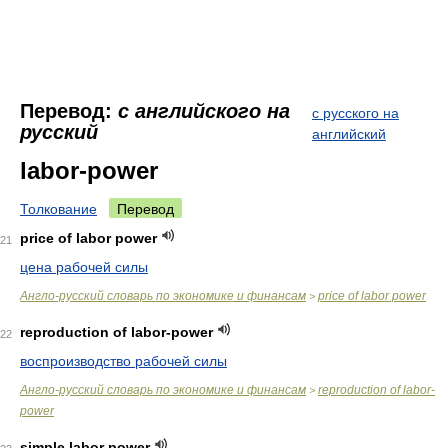
Перевод:
с английского на
с русского на
русский
английский
labor-power
Толкование
Перевод
price of labor power
21
цена рабочей силы
Англо-русский словарь по экономике и финансам
price of labor power
>
reproduction of labor-power
22
воспроизводство рабочей силы
Англо-русский словарь по экономике и финансам
reproduction of labor-
>
power
simple labor power