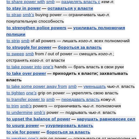
to share power with
smb
—
разделять власть с
кем-л.
to stay in power
—
оставаться у власти
to strap
smb's
buying power — ограничивать
чью-л.
покупательную способность
to strengthen police powers
—
усиливать полномочия
полиции
to strip
smb
of all powers — лишать
кого-л.
всех полномочий
to struggle for power
—
бороться за власть
to sweep
smb
from / out of power — смещать
кого-л.
;
отстранять
кого-л.
от власти
to take power into
one's
hands — брать власть в свои руки
to take over power
— приходить к власти; захватывать
власть
to take some power away from
smb
—
уменьшать
чью-л.
власть
to tighten
one's
grip on power — укреплять свою власть
to transfer power to
smb
—
передавать власть
кому-л.
to trim
smb's
powers — ограничивать
чьи-л.
полномочия
to undermine
smb's
power — подрывать
чью-л.
власть
to upset the balance of power
—
нарушать равновесие сил
to usurp power
—
узурпировать власть
to vie for power
—
бороться за власть
to weaken
one's
grip on power — отказываться от монополии на