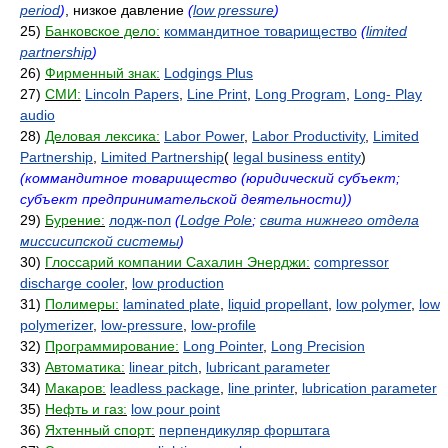
period
)
, низкое давление
(
low pressure
)
25)
Банковское дело:
коммандитное товарищество
(
limited
partnership
)
26)
Фирменный знак:
Lodgings Plus
27)
СМИ:
Lincoln Papers
,
Line Print
,
Long Program
,
Long- Play
audio
28)
Деловая лексика:
Labor Power
,
Labor Productivity
,
Limited
Partnership
,
Limited Partnership
(
legal business entity
)
(коммандитное товарищество (юридический субъект;
субъект предпринимательской деятельности))
29)
Бурение:
лодж-пол
(
Lodge Pole
;
свита нижнего отдела
миссисипской системы
)
30)
Глоссарий компании Сахалин Энерджи:
compressor
discharge cooler
,
low production
31)
Полимеры:
laminated plate
,
liquid propellant
,
low polymer
,
low
polymerizer
,
low-pressure
,
low-profile
32)
Программирование:
Long Pointer
,
Long Precision
33)
Автоматика:
linear pitch
,
lubricant parameter
34)
Макаров:
leadless package
,
line printer
,
lubrication parameter
35)
Нефть и газ:
low pour point
36)
Яхтенный спорт:
перпендикуляр форштага