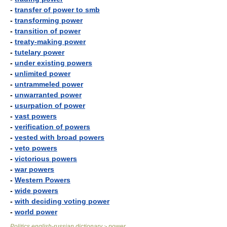
-
transfer of power to smb
-
transforming power
-
transition of power
-
treaty-making power
-
tutelary power
-
under existing powers
-
unlimited power
-
untrammeled power
-
unwarranted power
-
usurpation of power
-
vast powers
-
verification of powers
-
vested with broad powers
-
veto powers
-
victorious powers
-
war powers
-
Western Powers
-
wide powers
-
with deciding voting power
-
world power
Politics english-russian dictionary
power
>