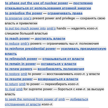
to phase out the use of nuclear power
—
постепенно
отказываться от использования атомной энергии
to prejudice the power
—
ограничивать права
to preserve
one's
present power and privilege — сохранять свою
власть и привилегии
to put too much power into
smb's
hands — наделять
кого-л.
слишком большой властью
to reach power
—
достигать власти
to reduce
smb's
powers — ограничивать
чьи-л.
полномочия
to reinforce presidential power
—
усиливать президентскую
власть
to relinquish power
—
отказываться от власти
to remain in power
—
оставаться у власти
to renew powers
—
возобновлять полномочия
to restore
smb
to power — восстанавливать
кого-л.
у власти
to resume power
—
возвращаться к власти
to return
smb
to power — переизбирать
кого-л.
to rival
smb
for supreme power — бороться с
кем-л.
за высшую
власть
to seek the removal from power of
smb
—
добиваться
отстранения от власти
кого-л.