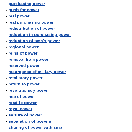
-
purchasing power
-
push for power
-
real power
-
real purchasing power
-
redistribution of power
-
reduction in purchasing power
-
reduction of smb's power
-
regional power
-
reins of power
-
removal from power
-
reserved power
-
resurgence of military power
-
retaliatory power
-
return to power
-
revolutionary power
-
rise of power
-
road to power
-
royal power
-
seizure of power
-
separation of powers
-
sharing of power with smb