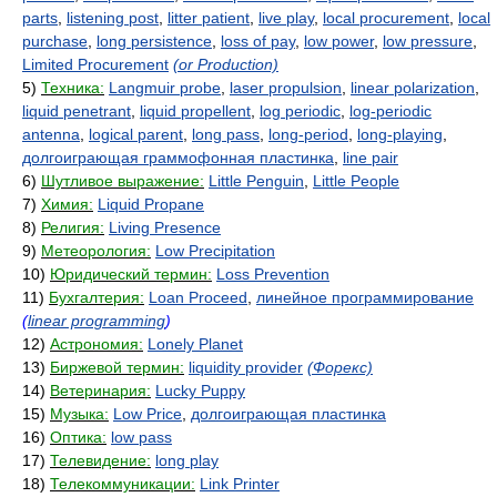
parts
,
listening post
,
litter patient
,
live play
,
local procurement
,
local
purchase
,
long persistence
,
loss of pay
,
low power
,
low pressure
,
Limited Procurement
(or Production)
5)
Техника:
Langmuir probe
,
laser propulsion
,
linear polarization
,
liquid penetrant
,
liquid propellent
,
log periodic
,
log-periodic
antenna
,
logical parent
,
long pass
,
long-period
,
long-playing
,
долгоиграющая граммофонная пластинка
,
line pair
6)
Шутливое выражение:
Little Penguin
,
Little People
7)
Химия:
Liquid Propane
8)
Религия:
Living Presence
9)
Метеорология:
Low Precipitation
10)
Юридический термин:
Loss Prevention
11)
Бухгалтерия:
Loan Proceed
,
линейное программирование
(
linear programming
)
12)
Астрономия:
Lonely Planet
13)
Биржевой термин:
liquidity provider
(Форекс)
14)
Ветеринария:
Lucky Puppy
15)
Музыка:
Low Price
,
долгоиграющая пластинка
16)
Оптика:
low pass
17)
Телевидение:
long play
18)
Телекоммуникации:
Link Printer