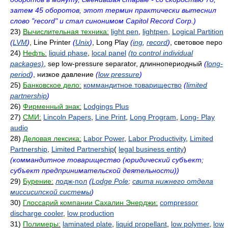
затем 45 оборотов, этот термин практически вытеснил
слово "record" и стал синонимом Capitol Record Corp.)
23)
Вычислительная техника:
light pen
,
lightpen
,
Logical Partition
(
LVM
)
, Line Printer
(
Unix
)
, Long Play
(
ing
,
record
)
, световое перо
24)
Нефть:
liquid phase
,
local panel
(to control individual
packages)
, sep low-pressure separator, длиннопериодный
(
long-
period
)
, низкое давление
(
low pressure
)
25)
Банковское дело:
коммандитное товарищество
(
limited
partnership
)
26)
Фирменный знак:
Lodgings Plus
27)
СМИ:
Lincoln Papers
,
Line Print
,
Long Program
,
Long- Play
audio
28)
Деловая лексика:
Labor Power
,
Labor Productivity
,
Limited
Partnership
,
Limited Partnership
(
legal business entity
)
(коммандитное товарищество (юридический субъект;
субъект предпринимательской деятельности))
29)
Бурение:
лодж-пол
(
Lodge Pole
;
свита нижнего отдела
миссисипской системы
)
30)
Глоссарий компании Сахалин Энерджи:
compressor
discharge cooler
,
low production
31)
Полимеры:
laminated plate
,
liquid propellant
,
low polymer
,
low