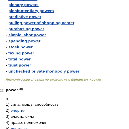
-
plenary powers
-
plenipotentiary powers
-
predictive power
-
pulling power of shopping center
-
purchasing power
-
simple labor power
-
spending power
-
stock power
-
taxing power
-
total power
-
trust power
-
unchecked private monopoly power
Англо-русский словарь по экономике и финансам
power
>
power
27
n
1)
сила; мощь; способность
2)
энергия
3)
власть, сила
4)
право, полномочия
5)
держава