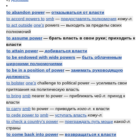
•
to abandon power
—
отказываться от власти
to accord powers to
smb
—
предоставлять полномочия
кому-л.
to act outside
one's
powers — выходить за пределы своих
полномочий
to assume power
— брать власть в свои руки; приходить к
власти
to attain power
—
добиваться власти
to be endowed with wide powers
—
быть облаченным
широкими полномочиями
to be in a position of power
—
занимать руководящую
должность
to bolster
one's
challenge to political power — усиливать свои
притязания на политическую власть
to bring
smb
nearer to power — приближать
чей-л.
приход к
власти
to carry
smb
to power — приводить
кого-л.
к власти
to cede power to
smb
—
уступать власть
кому-л.
to check a country's power
—
преграждать путь мощи
какой-л.
страны
to come back into power
—
возвращаться к власти