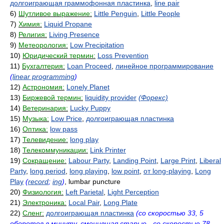
долгоиграющая граммофонная пластинка
,
line pair
6)
Шутливое выражение:
Little Penguin
,
Little People
7)
Химия:
Liquid Propane
8)
Религия:
Living Presence
9)
Метеорология:
Low Precipitation
10)
Юридический термин:
Loss Prevention
11)
Бухгалтерия:
Loan Proceed
,
линейное программирование
(
linear programming
)
12)
Астрономия:
Lonely Planet
13)
Биржевой термин:
liquidity provider
(Форекс)
14)
Ветеринария:
Lucky Puppy
15)
Музыка:
Low Price
,
долгоиграющая пластинка
16)
Оптика:
low pass
17)
Телевидение:
long play
18)
Телекоммуникации:
Link Printer
19)
Сокращение:
Labour Party
,
Landing Point
,
Large Print
,
Liberal
Party
,
long period
,
long playing
,
low point
,
от long-playing
,
Long
Play
(
record
;
ing
)
, lumbar puncture
20)
Физиология:
Left Parietal
,
Light Perception
21)
Электроника:
Local Pair
,
Long Plate
22)
Сленг:
долгоиграющая пластинка
(со скоростью 33, 5
оборотов в минуту, сменившая старые - со скоростью 78,