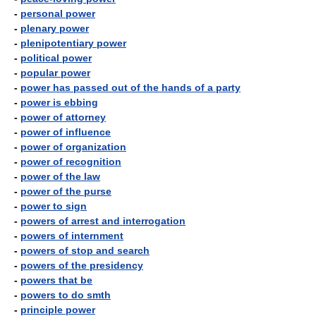
-
personal power
-
plenary power
-
plenipotentiary power
-
political power
-
popular power
-
power has passed out of the hands of a party
-
power is ebbing
-
power of attorney
-
power of influence
-
power of organization
-
power of recognition
-
power of the law
-
power of the purse
-
power to sign
-
powers of arrest and interrogation
-
powers of internment
-
powers of stop and search
-
powers of the presidency
-
powers that be
-
powers to do smth
-
principle power