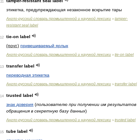
tamper-resistant seal label
111
этикетка, предупреждающая незаконное вскрытие тары
Англо-русский словарь промышленной и научной лексики
tamper-
>
resistant seal label
tie-on label
112
(почт.)
привешиваемый ярлык
Англо-русский словарь промышленной и научной лексики
tie-on label
>
transfer label
113
переводная этикетка
Англо-русский словарь промышленной и научной лексики
transfer label
>
trusted label
114
знак доверия
(
пользователю при получении им результатов
обращения в секретную базу данных
)
Англо-русский словарь промышленной и научной лексики
trusted label
>
tube label
115