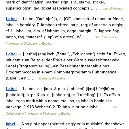
mark of identification, marker, sign, slip, stamp, sticker,
superscription, tag, ticket associated concepts:… …
Law dictionary
Label
— La bel (l[=a] b[e^]l), n. [OF. label sort of ribbon or fringe,
label in heraldry, F. lambeau shred, strip, rag; of uncertain origin;
cf. L. labellum, dim. of labrum lip, edge, margin, G. lappen flap,
patch, rag, tatter (cf. {Lap} of a dress), W.… …
The Collaborative
International Dictionary of English
Label
— [ˈleɪbəl] (englisch „Zettel“, „Schildchen“) steht für: Etikett,
mit dem zum Beispiel der Preis einer Ware ausgezeichnet wird
Label (Programmierung), ein Bezeichner innerhalb eines
Programmcodes in einem Computerprogramm Führungstext
(Label), ein… …
Deutsch Wikipedia
Label
— La bel, v. t. [imp. & p. p. {Labeled} (l[=a] b[e^]ld) or
{Labelled}; p. pr. & vb. n. {Labeling} or {Labelling}.] 1. To affix a
label to; to mark with a name, etc.; as, to label a bottle or a
package. [1913 Webster] 2. To affix in or on a label.… …
The
Collaborative International Dictionary of English
label
— A strip of paper (printed singly or in multiples) that shows