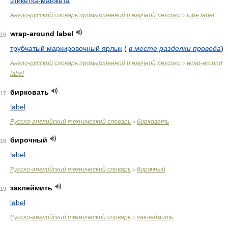
этикетка-манжета
Англо-русский словарь промышленной и научной лексики
tube label
>
wrap-around label
116
трубчатый маркировочный ярлык
(
в месте разделки провода
)
Англо-русский словарь промышленной и научной лексики
wrap-around
>
label
бирковать
117
label
Русско-английский технический словарь
бирковать
>
бирочный
118
label
Русско-английский технический словарь
бирочный
>
заклеймить
119
label
Русско-английский технический словарь
заклеймить
>