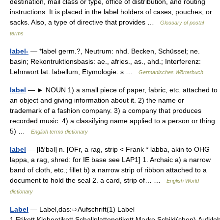
destination, mail class or type, office of distribution, and routing
instructions. It is placed in the label holders of cases, pouches, or
sacks. Also, a type of directive that provides …
Glossary of postal
terms
label-
— *label germ.?, Neutrum: nhd. Becken, Schüssel; ne.
basin; Rekontruktionsbasis: ae., afries., as., ahd.; Interferenz:
Lehnwort lat. lābellum; Etymologie: s …
Germanisches Wörterbuch
label
— ► NOUN 1) a small piece of paper, fabric, etc. attached to
an object and giving information about it. 2) the name or
trademark of a fashion company. 3) a company that produces
recorded music. 4) a classifying name applied to a person or thing.
5) …
English terms dictionary
label
— [lā′bəl] n. [OFr, a rag, strip < Frank * labba, akin to OHG
lappa, a rag, shred: for IE base see LAP1] 1. Archaic a) a narrow
band of cloth, etc.; fillet b) a narrow strip of ribbon attached to a
document to hold the seal 2. a card, strip of… …
English World
dictionary
Label
— Label,das:⇨Aufschrift(1) Label
1.Etikett,Klebeetikett,Schallplattenetikett,Marke,Schild(chen),Aufkle