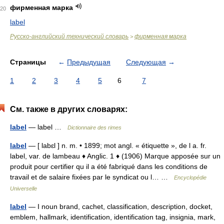
фирменная марка
20
label
Русско-английский технический словарь
фирменная марка
>
Страницы
←
Предыдущая
Следующая
→
1
2
3
4
5
6
7
См. также в других словарях:
label
— label …
Dictionnaire des rimes
label
— [ labɛl ] n. m. • 1899; mot angl. « étiquette », de l a. fr.
label, var. de lambeau ♦ Anglic. 1 ♦ (1906) Marque apposée sur un
produit pour certifier qu il a été fabriqué dans les conditions de
travail et de salaire fixées par le syndicat ou l… …
Encyclopédie
Universelle
label
— I noun brand, cachet, classification, description, docket,
emblem, hallmark, identification, identification tag, insignia, mark,