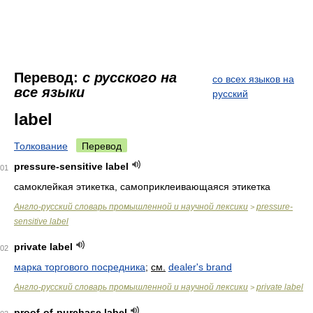
Перевод:
с русского на
со всех языков на
все языки
русский
label
Толкование
Перевод
pressure-sensitive label
01
самоклейкая этикетка, самоприклеивающаяся этикетка
Англо-русский словарь промышленной и научной лексики
pressure-
>
sensitive label
private label
02
марка торгового посредника
;
см.
dealer's brand
Англо-русский словарь промышленной и научной лексики
private label
>
proof-of-purchase label