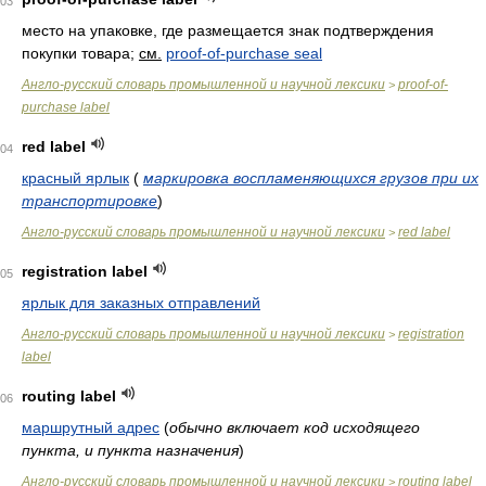
03
место на упаковке, где размещается знак подтверждения
покупки товара
;
см.
proof-of-purchase seal
Англо-русский словарь промышленной и научной лексики
proof-of-
>
purchase label
red label
04
красный ярлык
(
маркировка воспламеняющихся грузов при их
транспортировке
)
Англо-русский словарь промышленной и научной лексики
red label
>
registration label
05
ярлык для заказных отправлений
Англо-русский словарь промышленной и научной лексики
registration
>
label
routing label
06
маршрутный адрес
(
обычно включает код исходящего
пункта, и пункта назначения
)
Англо-русский словарь промышленной и научной лексики
routing label
>