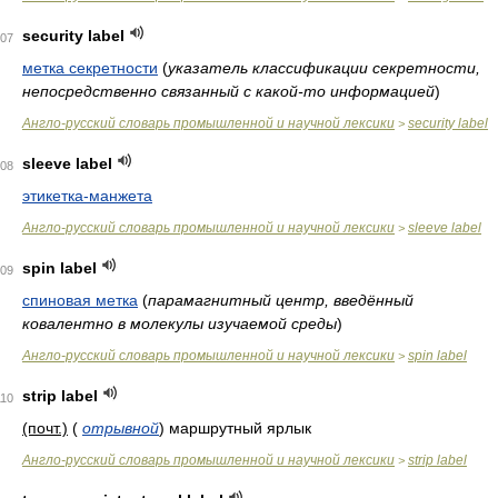
security label
07
метка секретности
(
указатель классификации секретности,
непосредственно связанный с какой-то информацией
)
Англо-русский словарь промышленной и научной лексики
security label
>
sleeve label
08
этикетка-манжета
Англо-русский словарь промышленной и научной лексики
sleeve label
>
spin label
09
спиновая метка
(
парамагнитный центр, введённый
ковалентно в молекулы изучаемой среды
)
Англо-русский словарь промышленной и научной лексики
spin label
>
strip label
110
(почт.)
(
отрывной
)
маршрутный ярлык
Англо-русский словарь промышленной и научной лексики
strip label
>