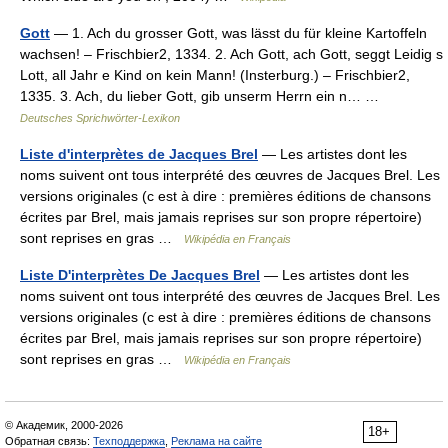
Gott
— 1. Ach du grosser Gott, was lässt du für kleine Kartoffeln
wachsen! – Frischbier2, 1334. 2. Ach Gott, ach Gott, seggt Leidig s
Lott, all Jahr e Kind on kein Mann! (Insterburg.) – Frischbier2,
1335. 3. Ach, du lieber Gott, gib unserm Herrn ein n… …
Deutsches Sprichwörter-Lexikon
Liste d'interprètes de Jacques Brel
— Les artistes dont les
noms suivent ont tous interprété des œuvres de Jacques Brel. Les
versions originales (c est à dire : premières éditions de chansons
écrites par Brel, mais jamais reprises sur son propre répertoire)
sont reprises en gras …
Wikipédia en Français
Liste D'interprètes De Jacques Brel
— Les artistes dont les
noms suivent ont tous interprété des œuvres de Jacques Brel. Les
versions originales (c est à dire : premières éditions de chansons
écrites par Brel, mais jamais reprises sur son propre répertoire)
sont reprises en gras …
Wikipédia en Français
© Академик, 2000-2026
18+
Обратная связь:
Техподдержка
,
Реклама на сайте