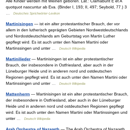
Alle Kinder werden mit Weinen geboren. Lat.: Clamabunt E et A
quotquot nascuntur ab Eva. (Binder I, 193; II, 497; Seybold, 77.) 3
…
Deutsches Sprichwörter-Lexikon
Martinisingen
— ist ein alter protestantischer Brauch, der vor
allem in den lutherisch geprägten Gebieten Nordwestdeutschlands
und Nordostdeutschlands am Geburtstag von Martin Luther
gepflegt wird. Es ist auch unter den Namen Martini oder
Martinssingen und unter …
Deutsch Wikipedia
Martinilieder
— Martinisingen ist ein alter protestantischer
Brauch, der insbesondere in Ostfriesland, aber auch in der
Lüneburger Heide und in anderen nord und ostdeutschen
Regionen gepflegt wird. Es ist auch unter den Namen Martini oder
Martinssingen und unter …
Deutsch Wikipedia
Mattenherrn
— Martinisingen ist ein alter protestantischer Brauch,
der insbesondere in Ostfriesland, aber auch in der Lüneburger
Heide und in anderen nord und ostdeutschen Regionen gepflegt
wird. Es ist auch unter den Namen Martini oder Martinssingen und
unter …
Deutsch Wikipedia
Arab Orchestra of Nazareth
— The Arab Orchestra of Nazareth