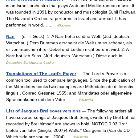
is an Israeli orchestra that plays Arab and Mediterranean music. It
was founded in 1991 by conductor and musicologist Suhil Radwan.
The Nazareth Orchestra performs in Israel and abroad. It has
performed in world… …
Wikipedia
Narr
— (s. ⇨ Geck). 1. A Narr hot a schöne Welt. (Jüd. deutsch.
Warschau.) Dem Dummen erscheint die Welt um so schöner, als
er von manchen ihrer Uebel und Leiden nicht berührt wird. 2. A
Narr hot lieb Süss. (Jüd. deutsch. Warschau.) Diese auch in… …
Deutsches Sprichwörter-Lexikon
Translations of The Lord's Prayer
— The Lord s Prayer is a
common tool used to compare languages. Since the publication of
the Mithridates booksTwo examples are Mithridates de differentis
linguis , Conrad Gessner, 1555; and Mithridates oder allgemeine
Sprachenkunde mit dem Vater… …
Wikipedia
List of Jacques Brel cover versions
— The following artists all
have covered songs of Jacques Brel. Songs written by Brel but not
recorded by Brel himself are shown in bold. NOTOC 0 93 J s:*
Liefde van later (Single, 2007)4 Walls:* Ces gens là (Van de CD
Which side are you on , 2004) …
Wikipedia