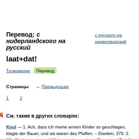
Перевод:
с
с русского на
нидерландского на
нидерландский
русский
laat+dat!
Толкование
Перевод
Страницы
←
Предыдущая
1
2
См. также в других словарях:
Kind
— 1. Ach, dass ich meine armen Kinder so geschlagen,
klagte der Bauer, und sie waren des Pfaffen. – Eiselein, 375. 2.