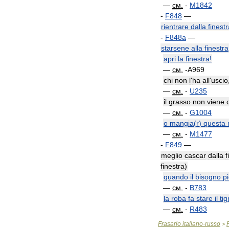
—
см
.
-
M1842
-
F848
—
rientrare
dalla
finest
-
F848a
—
starsene
alla
finestra
apri
la
finestra
!
—
см
.
-
A969
chi
non
l
'
ha
all
'
uscio
—
см
.
-
U235
il
grasso
non
viene
—
см
.
-
G1004
o
mangia
(
r
)
questa
—
см
.
-
M1477
-
F849
—
meglio
cascar
dalla
f
finestra
)
quando
il
bisogno
p
—
см
.
-
B783
la
roba
fa
stare
il
ti
—
см
.
-
R483
Frasario
italiano
-
russo
>