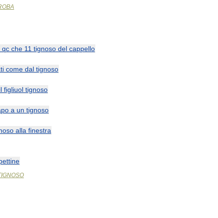
ROBA
qc
che
11
tignoso
del
cappello
ti
come
dal
tignoso
il
figliuol
tignoso
apo
a
un
tignoso
gnoso
alla
finestra
pettine
TIGNOSO