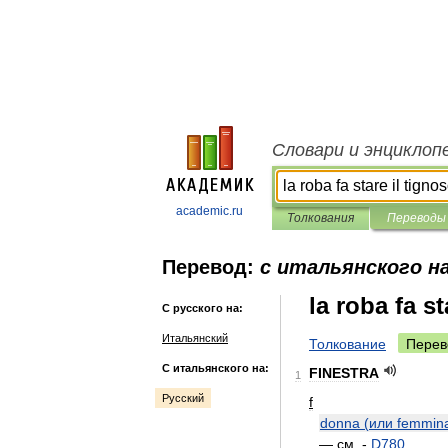
Словари и энциклоп
academic.ru
Толкования
Переводы
Перевод:
с итальянского на
la roba fa st
С русского на:
Итальянский
Толкование
Перев
С итальянского на:
FINESTRA
1
Русский
f
donna
(
или
femmin
—
см
.
-
D780