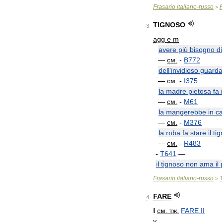
Frasario
italiano
-
russo
>
TIGNOSO
3
agg
e
m
avere
più
bisogno
di
—
см
.
-
B772
dell
'
invidioso
guarda
—
см
.
-
I375
la
madre
pietosa
fa
—
см
.
-
M61
la
mangerebbe
in
c
—
см
.
-
M376
la
roba
fa
stare
il
ti
—
см
.
-
R483
-
T641
—
il
tignoso
non
ama
il
Frasario
italiano
-
russo
>
FARE
4
I
см
.
тж
.
FARE
II
v