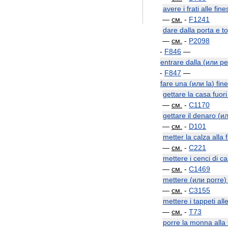
avere
i
frati
alle
fine
—
см
.
-
F1241
dare
dalla
porta
e
to
—
см
.
-
P2098
-
F846
—
entrare
dalla
(
или
pe
-
F847
—
fare
una
(
или
la
)
fin
gettare
la
casa
fuori
—
см
.
-
C1170
gettare
il
denaro
(
и
—
см
.
-
D101
metter
la
calza
alla
—
см
.
-
C221
mettere
i
cenci
di
ca
—
см
.
-
C1469
mettere
(
или
porre
—
см
.
-
C3155
mettere
i
tappeti
all
—
см
.
-
T73
porre
la
monna
alla