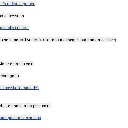
o
fa
enfiar
le
gambe
ba
di
nessuno
noso
alla
finestra
to
se
la
porta
il
vento
(
тж
.
la
roba
mal
acquistata
non
arricchisce
)
viene
e
presto
vola
rimangono
e
i
sassi
alle
macerie
)
oba
,
e
non
la
roba
gli
uomini
una
pecora
senza
lana