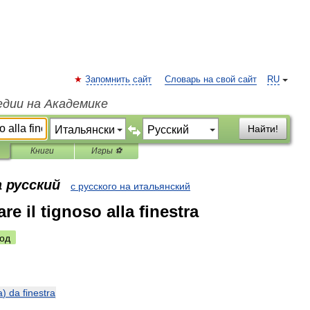
Запомнить сайт
Словарь на свой сайт
RU
едии на Академике
Найти!
Книги
Игры ⚽
 русский
с русского на итальянский
are il tignoso alla finestra
од
a
)
da
finestra