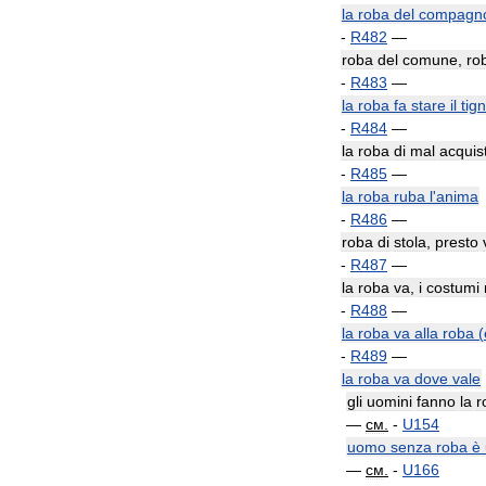
la
roba
del
compagn
-
R482
—
roba
del
comune
,
ro
-
R483
—
la
roba
fa
stare
il
tig
-
R484
—
la
roba
di
mal
acquis
-
R485
—
la
roba
ruba
l
'
anima
-
R486
—
roba
di
stola
,
presto
-
R487
—
la
roba
va
,
i
costumi
-
R488
—
la
roba
va
alla
roba
(
-
R489
—
la
roba
va
dove
vale
gli
uomini
fanno
la
r
—
см
.
-
U154
uomo
senza
roba
è
—
см
.
-
U166