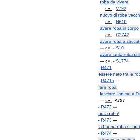
roba
da
vivere
—
см
.
-
V792
nuovo
di
roba
vecch
—
см
.
-
N610
avere
roba
in
corpo
—
см
.
-
C2742
avere
roba
a
saccat
—
см
.
-
S10
avere
tanta
roba
sul
—
см
.
-
S1774
-
R471
—
essere
nato
tra
la
ro
-
R471a
—
fare
roba
lasciare
l
'
anima
a
Di
—
см
.
-
A797
-
R472
—
bella
roba
!
-
R473
—
la
buona
roba
si
loda
-
R474
—
c
'
è
roba
in
pentola