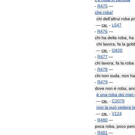
-
R475
—
che
roba
!
chi
dell
'
altrui
roba
p
—
см
.
-
L547
-
R476
—
chi
ha
della
roba
,
ha
chi
lavora
,
fa
la
gob
—
см
.
-
G820
-
R477
—
chi
lavora
,
fa
la
roba
-
R478
—
chi
non
suda
,
non
ha
-
R479
—
dove
non
è
roba
,
an
è
una
roba
dei
miei
—
см
.
-
C2079
non
la
può
vedere
l
—
см
.
-
V124
-
R480
—
poca
roba
,
poco
pen
-
R481
—