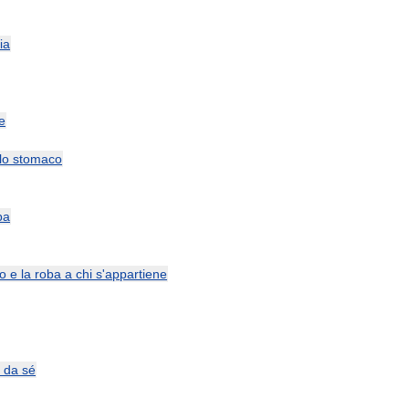
ia
e
lo
stomaco
ba
o
e
la
roba
a
chi
s
'
appartiene
da
sé