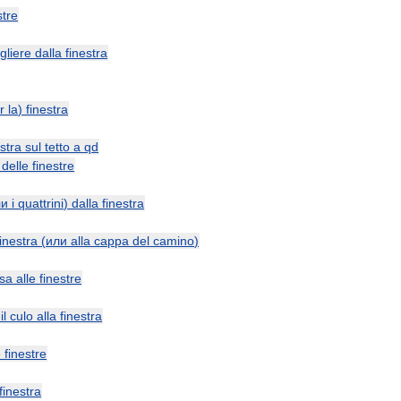
stre
gliere
dalla
finestra
r
la
)
finestra
estra
sul
tetto
a
qd
delle
finestre
ли
i
quattrini
)
dalla
finestra
finestra
(
или
alla
cappa
del
camino
)
sa
alle
finestre
)
il
culo
alla
finestra
e
finestre
finestra