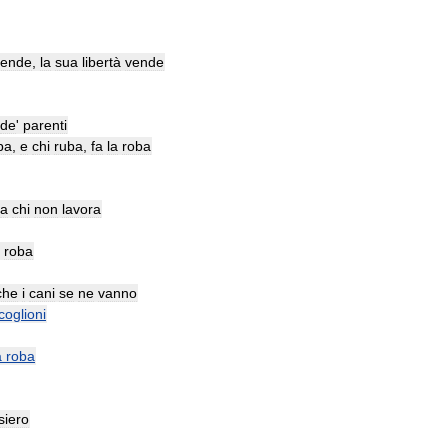
rende
,
la
sua
libertà
vende
de
'
parenti
ba
,
e
chi
ruba
,
fa
la
roba
a
chi
non
lavora
roba
che
i
cani
se
ne
vanno
coglioni
a
roba
siero