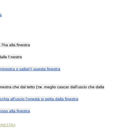
ra
,
l
'
ha
alla
finestra
dalle
f
.
nestre
minestra
o
salta
(
r
)
questa
finestra
inestra
che
dal
tetto
(
тж
.
meglio
cascar
dall
'
uscio
che
dalla
icchia
all
'
uscio
l
'
onestà
si
getta
dalla
finestra
gnoso
alla
finestra
FINESTRA