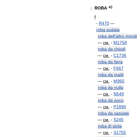
ROBA
2
f
-
R470
—
roba
sudata
roba
dell
'
altro
mond
—
см
.
-
M1758
roba
da
chiodi
—
см
.
-
C1736
roba
da
fiera
—
см
.
-
F667
roba
da
matti
—
см
.
-
M965
roba
da
nulla
—
см
.
-
N549
roba
da
poco
—
см
.
-
P1890
roba
da
sassate
—
см
.
-
S245
roba
di
stola
—
см
.
-
S1755