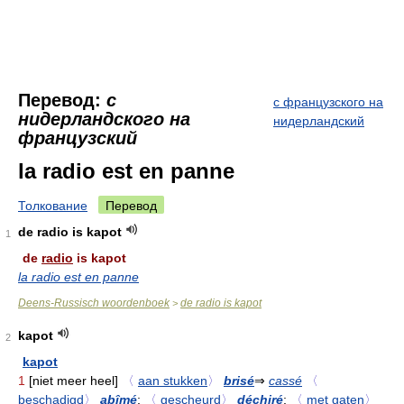
Перевод:
с
с французского на
нидерландского на
нидерландский
французский
la radio est en panne
Толкование
Перевод
de radio is kapot
1
de
radio
is kapot
la radio est en panne
Deens-Russisch woordenboek
de radio is kapot
>
kapot
2
kapot
1
[niet meer heel]
〈
aan stukken
〉
brisé
⇒
cassé
〈
beschadigd
〉
abîmé
;
〈
gescheurd
〉
déchiré
;
〈
met gaten
〉