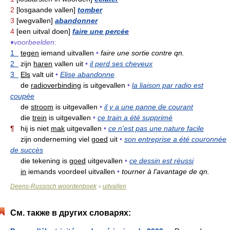
2
[losgaande vallen]
tomber
3
[wegvallen]
abandonner
4
[een uitval doen]
faire une percée
♦
voorbeelden:
1
tegen
iemand uitvallen
•
faire une sortie contre qn.
2
zijn
haren
vallen uit
•
il perd ses cheveux
3
Els
valt uit
•
Elise abandonne
de
radioverbinding
is uitgevallen
•
la liaison par radio est
coupée
de
stroom
is uitgevallen
•
il y a une panne de courant
die
trein
is uitgevallen
•
ce train a été supprimé
¶
hij is niet
mak
uitgevallen
•
ce n'est pas une nature facile
zijn onderneming viel
goed
uit
•
son entreprise a été couronnée
de succès
die tekening is
goed
uitgevallen
•
ce dessin est réussi
in
iemands voordeel uitvallen
•
tourner à l'avantage de qn.
Deens-Russisch woordenboek
uitvallen
>
См. также в других словарях: