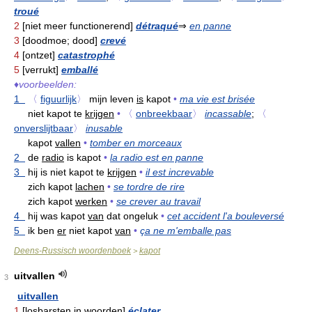
troué
2
[niet meer functionerend]
détraqué
⇒
en panne
3
[doodmoe; dood]
crevé
4
[ontzet]
catastrophé
5
[verrukt]
emballé
♦
voorbeelden:
1
〈
figuurlijk
〉
mijn leven
is
kapot
•
ma vie est brisée
niet kapot te
krijgen
•
〈
onbreekbaar
〉
incassable
;
〈
onverslijtbaar
〉
inusable
kapot
vallen
•
tomber en morceaux
2
de
radio
is kapot
•
la radio est en panne
3
hij is niet kapot te
krijgen
•
il est increvable
zich kapot
lachen
•
se tordre de rire
zich kapot
werken
•
se crever au travail
4
hij was kapot
van
dat ongeluk
•
cet accident l'a bouleversé
5
ik ben
er
niet kapot
van
•
ça ne m'emballe pas
Deens-Russisch woordenboek
kapot
>
uitvallen
3
uitvallen
1
[losbarsten in woorden]
éclater