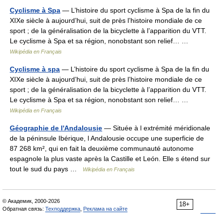
Cyclisme à Spa
— L’histoire du sport cyclisme à Spa de la fin du
XIXe siècle à aujourd’hui, suit de près l’histoire mondiale de ce
sport ; de la généralisation de la bicyclette à l’apparition du VTT.
Le cyclisme à Spa et sa région, nonobstant son relief… …
Wikipédia en Français
Cyclisme à spa
— L’histoire du sport cyclisme à Spa de la fin du
XIXe siècle à aujourd’hui, suit de près l’histoire mondiale de ce
sport ; de la généralisation de la bicyclette à l’apparition du VTT.
Le cyclisme à Spa et sa région, nonobstant son relief… …
Wikipédia en Français
Géographie de l'Andalousie
— Située à l extrémité méridionale
de la péninsule Ibérique, l Andalousie occupe une superficie de
87 268 km², qui en fait la deuxième communauté autonome
espagnole la plus vaste après la Castille et León. Elle s étend sur
tout le sud du pays …
Wikipédia en Français
© Академик, 2000-2026
18+
Обратная связь:
Техподдержка
,
Реклама на сайте