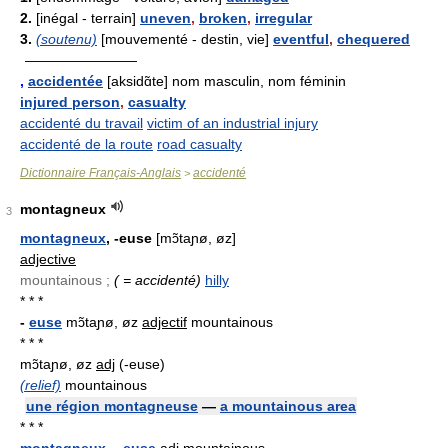
2.
[inégal - terrain]
uneven
,
broken
,
irregular
3.
(soutenu)
[mouvementé - destin, vie]
eventful
,
chequered
————————
,
accidentée
[aksidɑ̃te] nom masculin, nom féminin
injured person
,
casualty
accidenté du travail
victim of an industrial injury
accidenté de la route
road casualty
Dictionnaire Français-Anglais
accidenté
>
montagneux
3
montagneux
, -euse
[mɔ̃taɲø, øz]
adjective
mountainous ;
( = accidenté)
hilly
* * *
-
euse
mɔ̃taɲø, øz
adjectif
mountainous
* * *
mɔ̃taɲø, øz
adj
(-euse)
(relief)
mountainous
une région montagneuse
—
a mountainous area
* * *