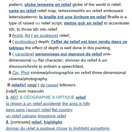
pattern;
globe terrestre en relief
globe of the world in relief;
carte en relief
relief map;
lettres/motifs en relief
embossed
letters/patterns;
le braille est une écriture en relief
Braille is a
type of raised
ou
relief script;
mettre qch en relief
to accentuate
sth, to throw sth into relief;
3
Archit
,
Art
(
en sculpture
) relief;
4
(
profondeur
) depth;
l'effet de relief est bien rendu dans ce
tableau
the effect of depth is well done in this painting;
5
(
caractère
)
personnage qui manque de relief
one-
dimensional
ou
flat character;
donner du relief à un
discours/texte
to enliven a speech/text;
6
Cin
,
Phot
cinéma/photographie en relief
three-dimensional
cinema/photography.
B
reliefs
†
nmpl
(
de repas
) leftovers.
[rəljɛf] nom masculin
1.
ART
& GÉOGRAPHIE
& OPTIQUE
relief
la région a un relief accidenté
the area is hilly
pays sans (aucun) relief
flat country
un relief calcaire
limestone relief
2.
[contraste]
relief
,
highlight
donner du relief à quelque chose
to highlight something