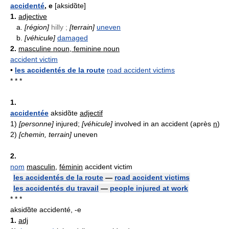
accidenté
, e
[aksidɑ̃te]
1.
adjective
a.
[région]
hilly ;
[terrain]
uneven
b.
[véhicule]
damaged
2.
masculine noun, feminine noun
accident victim
•
les accidentés de la route
road accident victims
* * *
1.
accidentée
aksidɑ̃te
adjectif
1)
[personne]
injured;
[véhicule]
involved in an accident (après
n
)
2)
[chemin, terrain]
uneven
2.
nom
masculin
,
féminin
accident victim
les accidentés de la route
—
road accident victims
les accidentés du travail
—
people injured at work
* * *
aksidɑ̃te accidenté, -e
1.
adj