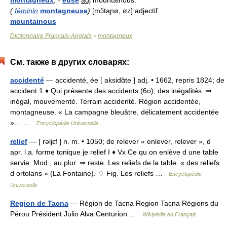
montagneux
,
-
euse
adj
mountainous.
(
féminin
montagneuse
)
[mɔ̃taɲø, øz] adjectif
mountainous
Dictionnaire Français-Anglais
montagneux
>
См. также в других словарях:
accidenté
— accidenté, ée [ aksidɑ̃te ] adj. • 1662, repris 1824; de
accident 1 ♦ Qui présente des accidents (6o), des inégalités. ⇒
inégal, mouvementé. Terrain accidenté. Région accidentée,
montagneuse. « La campagne bleuâtre, délicatement accidentée
»… …
Encyclopédie Universelle
relief
— [ rəljɛf ] n. m. • 1050; de relever « enlever, relever », d
apr. l a. forme tonique je relief I ♦ Vx Ce qu on enlève d une table
servie. Mod., au plur. ⇒ reste. Les reliefs de la table. « des reliefs
d ortolans » (La Fontaine). ♢ Fig. Les reliefs …
Encyclopédie
Universelle
Region de Tacna
— Région de Tacna Region Tacna Régions du
Pérou Président Julio Alva Centurion …
Wikipédia en Français