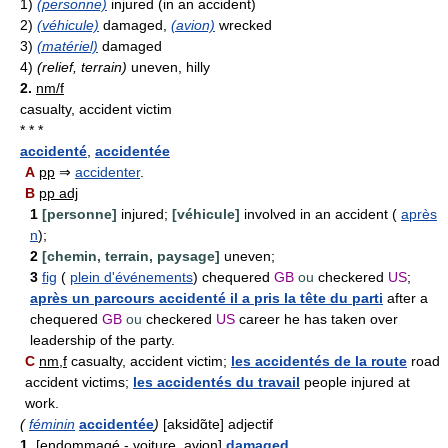
1)
(personne)
injured (in an accident)
2)
(véhicule)
damaged,
(avion)
wrecked
3)
(matériel)
damaged
4)
(relief, terrain)
uneven, hilly
2.
nm/f
casualty, accident victim
* * *
accidenté
,
accidentée
A
pp
⇒
accidenter
.
B
pp adj
1
[personne]
injured;
[véhicule]
involved in an accident (
après
n
);
2
[chemin, terrain, paysage]
uneven;
3
fig
(
plein d'événements
) chequered
GB
ou
checkered
US
;
après un parcours accidenté il a pris la tête du parti
after a
chequered
GB
ou
checkered
US
career he has taken over
leadership of the party.
C
nm,f
casualty, accident victim;
les accidentés de la route
road
accident victims;
les accidentés du travail
people injured at
work.
(
féminin
accidentée
)
[aksidɑ̃te] adjectif
1.
[endommagé - voiture, avion]
damaged