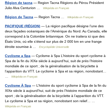
Région de tacna
— Region Tacna Régions du Pérou Président
Julio Alva Centurion …
Wikipédia en Français
Région de Tacna
— Region Tacna …
Wikipédia en Français
PACIFIQUE (RÉGION)
— La région pacifique désigne l’une des
deux façades océaniques de l’Amérique du Nord. Au Canada, elle
correspond à la Colombie britannique. On ne traitera ici que des
États Unis, où elle s’étend sur plus de 2 000 km en une frange
étroite soumise à …
Encyclopédie Universelle
Cyclisme a Spa
— Cyclisme à Spa L’histoire du sport cyclisme à
Spa de la fin du XIXe siècle à aujourd’hui, suit de près l’histoire
mondiale de ce sport ; de la généralisation de la bicyclette à
l’apparition du VTT. Le cyclisme à Spa et sa région, nonobstant…
…
Wikipédia en Français
Cyclisme À Spa
— L’histoire du sport cyclisme à Spa de la fin du
XIXe siècle à aujourd’hui, suit de près l’histoire mondiale de ce
sport ; de la généralisation de la bicyclette à l’apparition du VTT.
Le cyclisme à Spa et sa région, nonobstant son relief… …
Wikipédia en Français