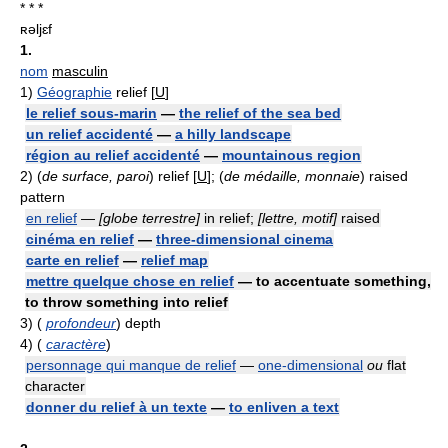
* * *
ʀəljɛf
1.
nom
masculin
1)
Géographie
relief [
U
]
le relief sous-marin
—
the relief of the sea bed
un relief accidenté
—
a hilly landscape
région au relief accidenté
—
mountainous region
2)
(
de surface, paroi
) relief [
U
]; (
de médaille, monnaie
) raised
pattern
en relief
—
[globe terrestre]
in relief;
[lettre, motif]
raised
cinéma en relief
—
three-dimensional cinema
carte en relief
—
relief map
mettre quelque chose en relief
— to accentuate something,
to throw something into relief
3)
(
profondeur
) depth
4)
(
caractère
)
personnage qui manque de relief
—
one-dimensional
ou
flat
character
donner du relief à un texte
—
to enliven a text