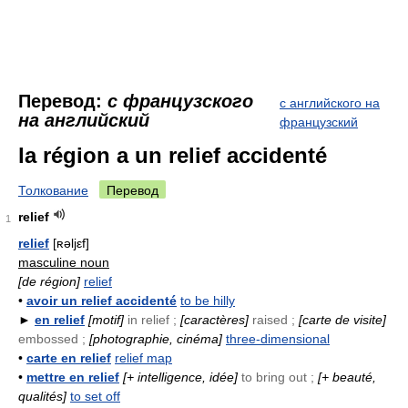
Перевод:
с французского
с английского на
на английский
французский
la région a un relief accidenté
Толкование
Перевод
relief
1
relief
[ʀəljεf]
masculine noun
[de région]
relief
•
avoir un relief accidenté
to be hilly
►
en relief
[motif]
in relief ;
[caractères]
raised ;
[carte de visite]
embossed ;
[photographie, cinéma]
three-dimensional
•
carte en relief
relief map
•
mettre en relief
[+ intelligence, idée]
to bring out ;
[+ beauté,
qualités]
to set off