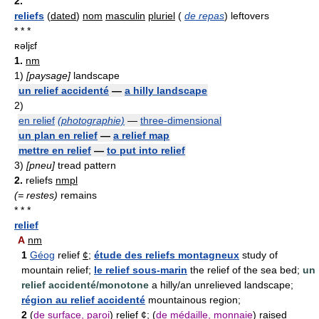
2.
reliefs
(
dated
)
nom
masculin
pluriel
(
de repas
) leftovers
* * *
ʀəljɛf
1.
nm
1)
[paysage]
landscape
un relief accidenté
—
a hilly landscape
2)
en relief
(photographie)
—
three-dimensional
un plan en relief
—
a relief map
mettre en relief
—
to put into relief
3)
[pneu]
tread pattern
2.
reliefs
nmpl
(= restes)
remains
* * *
relief
A
nm
1
Géog
relief
¢
;
étude des reliefs montagneux
study of
mountain relief;
le relief sous-marin
the relief of the sea bed;
un
relief accidenté/monotone
a hilly/an unrelieved landscape;
région au relief accidenté
mountainous region;
2
(
de surface, paroi
) relief
¢
; (
de médaille, monnaie
) raised