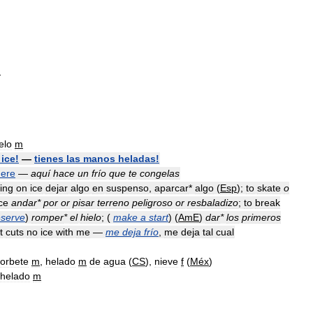
.
elo
m
ice
!
—
tienes
las
manos
heladas
!
here
—
aquí
hace
un
frío
que
te
congelas
ing
on
ice
dejar
algo
en
suspenso
,
aparcar
*
algo
(
Esp
);
to
skate
o
ce
andar
*
por
or
pisar
terreno
peligroso
or
resbaladizo
;
to
break
eserve
)
romper
*
el
hielo
; (
make
a
start
) (
AmE
)
dar
*
los
primeros
it
cuts
no
ice
with
me
—
me
deja
frío
,
me
deja
tal
cual
orbete
m
,
helado
m
de
agua
(
CS
),
nieve
f
(
Méx
)
helado
m