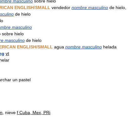
ombre
masculino
sobre
hielo
RICAN
ENGLISH
/
SMALL
vendedor
nombre
masculino
de
hielo
,
sculino
de
hielo
lo
ombre
masculino
o
sobre
hielo
re
masculino
de
hielo
ERICAN
ENGLISH
/
SMALL
agua
nombre
masculino
helada
ing
vt
helar
archar
un
pastel
m
,
nieve
f
Cuba
,
Mex
,
PRi