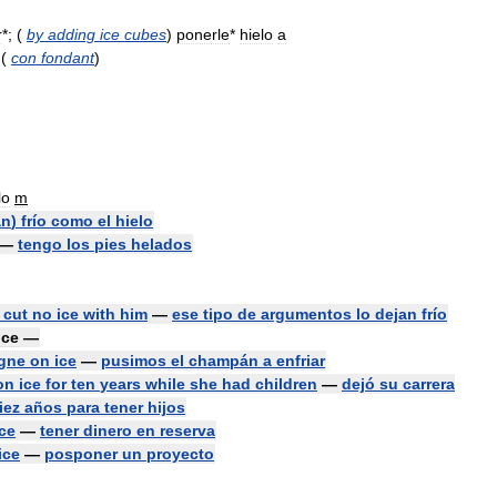
r
*; (
by
adding
ice
cubes
)
ponerle
*
hielo
a
(
con
fondant
)
lo
m
an
)
frío
como
el
hielo
—
tengo
los
pies
helados
cut
no
ice
with
him
—
ese
tipo
de
argumentos
lo
dejan
frío
ice
—
gne
on
ice
—
pusimos
el
champán
a
enfriar
on
ice
for
ten
years
while
she
had
children
—
dejó
su
carrera
iez
años
para
tener
hijos
ice
—
tener
dinero
en
reserva
ice
—
posponer
un
proyecto