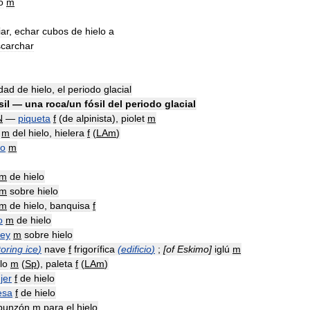
o
m
iar
,
echar
cubos
de
hielo
a
carchar
dad
de
hielo
,
el
periodo
glacial
sil
—
una
roca
/
un
fósil
del
periodo
glacial
N
—
piqueta
f
(
de
alpinista
),
piolet
m
m
del
hielo
,
hielera
f
(
LAm
)
do
m
m
de
hielo
m
sobre
hielo
m
de
hielo
,
banquisa
f
o
m
de
hielo
ey
m
sobre
hielo
toring
ice
)
nave
f
frigorífica
(
edificio
)
;
[
of
Eskimo
]
iglú
m
lo
m
(
Sp
),
paleta
f
(
LAm
)
jer
f
de
hielo
esa
f
de
hielo
punzón
m
para
el
hielo