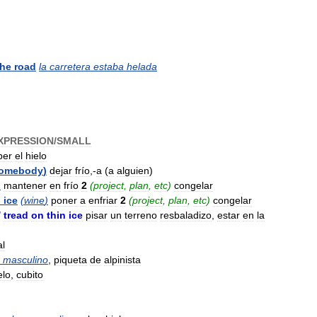
the
road
la
carretera
estaba
helada
XPRESSION
/
SMALL
per
el
hielo
omebody
)
dejar
frío
,-
a
(
a
alguien
)
)
mantener
en
frío
2
(
project
,
plan
,
etc
)
congelar
n
ice
(
wine
)
poner
a
enfriar
2
(
project
,
plan
,
etc
)
congelar
/
tread
on
thin
ice
pisar
un
terreno
resbaladizo
,
estar
en
la
al
masculino
,
piqueta
de
alpinista
elo
,
cubito