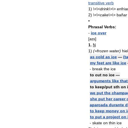
transitive
verb
1
)
\<\<
drink
\>\>
enfria
2
)
\<\<
cake
\>\>
bañar
•
Phrasal
Verbs:
-
ice
over
[
aɪs
]
1
.
N
1
)
(=
frozen
water
)
hie
as
cold
as
ice
—
(
t
my
feet
are
like
ice
-
break
the
ice
to
cut
no
ice
—
arguments
like
that
to
keep
/
put
sth
on
we
put
the
champa
she
put
her
career
aparcada
durante
d
to
keep
money
on
to
put
a
project
on
-
skate
on
thin
ice