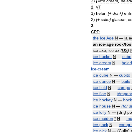
2
)
(=
ice
cream
)
helad
2
.
VT
1
)
helar
;
[+
drink
]
enfr
2
)
[+
cake
]
glasear
,
es
3
.
CPD
the
Ice
Age
N
—
la
e
an
ice
-
age
rock
/
fos
ice
axe
,
ice
ax
(
US
)
ice
bucket
N
—
cubo
ice
cream
N
—
hela
ice
-
cream
ice
cube
N
—
cubito
ice
dance
N
—
baile
ice
field
N
—
campo
ice
floe
N
—
témpan
ice
hockey
N
—
hock
ice
house
N
—
(
for
s
ice
lolly
N
—
(
Brit
)
po
ice
maiden
*
N
—
mu
ice
pack
N
—
compr
ice
pick
N
— (
Culin
)