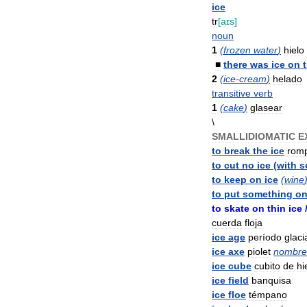
ice
tr
[
aɪs
]
noun
1
(
frozen
water
)
hielo
■
there
was
ice
on
2
(
ice
-
cream
)
helado
transitive
verb
1
(
cake
)
glasear
\
SMALLIDIOMATIC
E
to
break
the
ice
rom
to
cut
no
ice
(
with
s
to
keep
on
ice
(
wine
to
put
something
o
to
skate
on
thin
ice
cuerda
floja
ice
age
período
glaci
ice
axe
piolet
nombre
ice
cube
cubito
de
hi
ice
field
banquisa
ice
floe
témpano