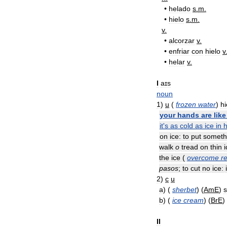
•
helado
s
.
m
.
•
hielo
s
.
m
.
v
.
•
alcorzar
v
.
•
enfriar
con
hielo
v
•
helar
v
.
I
aɪs
noun
1
)
u
(
frozen
water
)
hi
your
hands
are
like
it
'
s
as
cold
as
ice
in
on
ice:
to
put
someth
walk
o
tread
on
thin
i
the
ice
(
overcome
r
pasos
;
to
cut
no
ice:
2
)
c
u
a
)
(
sherbet
) (
AmE
)
s
b
)
(
ice
cream
) (
BrE
)
II