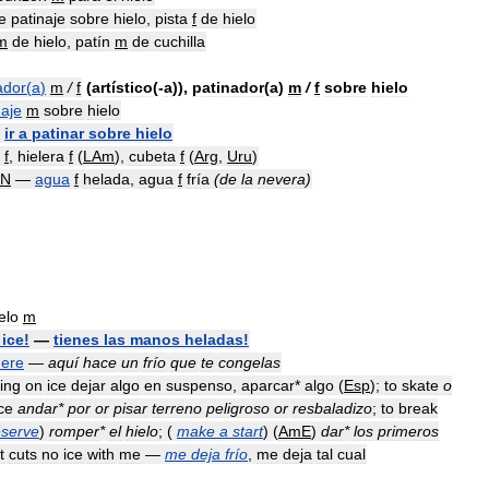
e
patinaje
sobre
hielo
,
pista
f
de
hielo
m
de
hielo
,
patín
m
de
cuchilla
ador
(
a
)
m
/
f
(
artístico
(-
a
)),
patinador
(
a
)
m
/
f
sobre
hielo
naje
m
sobre
hielo
—
ir
a
patinar
sobre
hielo
f
,
hielera
f
(
LAm
),
cubeta
f
(
Arg
,
Uru
)
N
—
agua
f
helada
,
agua
f
fría
(
de
la
nevera
)
elo
m
ice
!
—
tienes
las
manos
heladas
!
here
—
aquí
hace
un
frío
que
te
congelas
ing
on
ice
dejar
algo
en
suspenso
,
aparcar
*
algo
(
Esp
);
to
skate
o
ce
andar
*
por
or
pisar
terreno
peligroso
or
resbaladizo
;
to
break
eserve
)
romper
*
el
hielo
; (
make
a
start
) (
AmE
)
dar
*
los
primeros
it
cuts
no
ice
with
me
—
me
deja
frío
,
me
deja
tal
cual