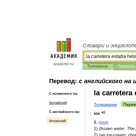
Словари и энциклоп
academic.ru
Толкования
Переводы
Перевод:
с английского на 
la carretera
С испанского на:
Английский
Толкование
Перев
С английского на:
ice
1
Испанский
1
.
noun
1
)
(
frozen
water:
The
2
)
(
an
ice
-
cream:
cho