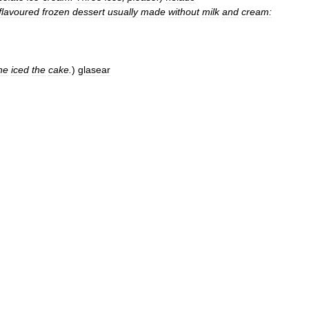
flavoured
frozen
dessert
usually
made
without
milk
and
cream:
he
iced
the
cake
.
)
glasear