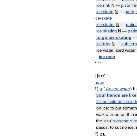
ice
rink
N
—
pista
f
d
ice
skate
N
—
patín
ice
-
skate
ice
skater
N
—
patin
ice
skating
N
—
pati
to
go
ice
skating
ice
tray
N
—
cubitera
ice
water
,
iced
water
-
ice
over
* * *
I
[
aɪs
]
noun
1
)
u
(
frozen
water
)
hi
your
hands
are
like
it
'
s
as
cold
as
ice
in
on
ice:
to
put
someth
walk
o
tread
on
thin
i
the
ice
(
overcome
r
pasos
;
to
cut
no
ice:
2
)
c
u