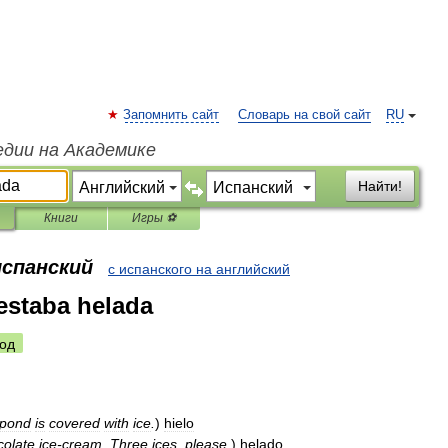
Запомнить сайт
Словарь на свой сайт
RU
едии на Академике
Найти!
Книги
Игры ⚽
испанский
с испанского на английский
 estaba helada
од
pond
is
covered
with
ice
.
)
hielo
colate
ice
-
cream
.
Three
ices
,
please
.
)
helado