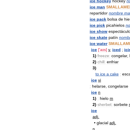
ice
hockey
hockey
n
ice
man
SMALLAME
repartidor
nombre
ma
ice
pack
bolsa
de
hie
ice
pick
picahielos
n
ice
show
espectácul
ice
skate
patín
nomb
ice
water
SMALLAM
ice
['
aɪs
]
v
,
iced
;
ic
1
)
freeze:
congelar
,
2
)
chill:
enfriar
3
)
to
ice
a
cake
:
esc
ice
vi
:
helarse
,
congelarse
ice
n
1
)
:
hielo
m
2
)
sherbet:
sorbete
ice
adj
.
•
glacial
adj
.
n
.