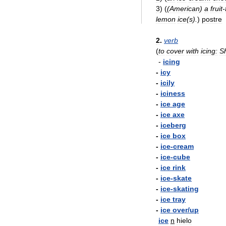
3
)
(
(
American
)
a
fruit
-
lemon
ice
(
s
).
)
postre
2
.
verb
(
to
cover
with
icing:
S
-
icing
-
icy
-
icily
-
iciness
-
ice
age
-
ice
axe
-
iceberg
-
ice
box
-
ice
-
cream
-
ice
-
cube
-
ice
rink
-
ice
-
skate
-
ice
-
skating
-
ice
tray
-
ice
over
/
up
ice
n
hielo