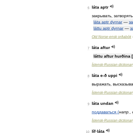
láta
aptr
6
закрывать
,
затворять
láta
aptr
dyrnar
—
з
láttu
aptr
dyrnar
—
з
Old
Norse
-
ensk
orðabók
láta
aftur
7
láttu
aftur
hurðina
[
Íslensk
-
Russian
dictionar
láta
e
-
ð
uppi
8
выражать
,
высказыва
Íslensk
-
Russian
dictionar
láta
undan
9
поддаваться
(
напр
.,
Íslensk
-
Russian
dictionar
líf
·
láta
10