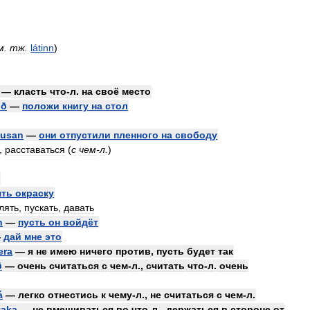
м
.
тж
.
látinn
)
—
класть
что
-
л
.
на
своё
место
ið
—
положи
книгу
на
стол
ausan
—
они
отпустили
пленного
на
свободу
),
расставаться
(
с
чем
-
л
.
)
ять
окраску
лять
,
пускать
,
давать
n
—
пусть
он
войдёт
—
дай
мне
это
era
—
я
не
имею
ничего
против
,
пусть
будет
так
ð
—
очень
считаться
с
чем
-
л
.,
считать
что
-
л
.
очень
á
—
легко
отнестись
к
чему
-
л
.,
не
считаться
с
чем
-
л
.
taka
—
не
вмешиваться
во
что
-
л
.,
держаться
в
стороне
от