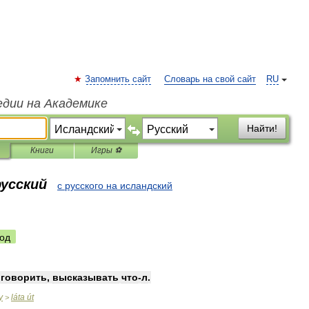
Запомнить сайт
Словарь на свой сайт
RU
едии на Академике
Найти!
Книги
Игры ⚽
русский
с русского на исландский
од
—
говорить
,
высказывать
что
-
л
.
y
láta
út
>