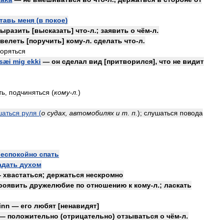
тавь
меня
(
в
покое
)
ыразить
[
высказать
]
что
-
л
.;
заявить
о
чём
-
л
.
велеть
[
поручить
]
кому
-
л
.
сделать
что
-
л
.
воряться
sæi
mig
ekki
—
он
сделал
вид
[
притворился
],
что
не
видит
ть
,
подчиняться
(
кому
-
л
.
)
шаться
руля
(
о
судах
,
автомобилях
и
т
.
п
.
);
слушаться
повода
беспокойно
спать
адать
духом
—
хвастаться
;
держаться
нескромно
роявить
дружелюбие
по
отношению
к
кому
-
л
.;
ласкать
tinn
—
его
любят
[
ненавидят
]
—
положительно
(
отрицательно
)
отзываться
о
чём
-
л
.