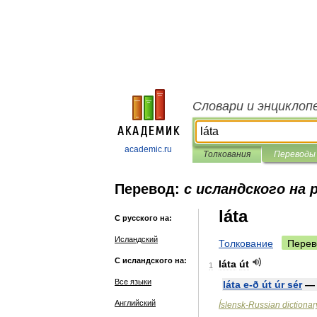
Словари и энциклоп
academic.ru
Толкования
Переводы
Перевод:
с исландского на 
láta
С русского на:
Исландский
Толкование
Перев
С исландского на:
láta
út
1
Все языки
láta
e
-
ð
út
úr
sér
Английский
Íslensk
-
Russian
dictionar