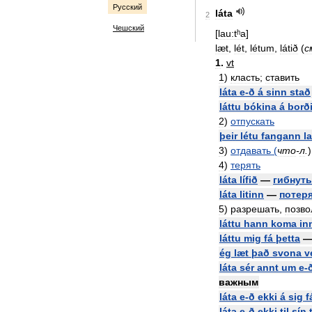
Русский
láta
2
Чешский
[
lau:tʰa
]
læt
,
lét
,
létum
,
látið
(
с
1
.
vt
1
)
класть
;
ставить
láta
e
-
ð
á
sinn
stað
láttu
bókina
á
borð
2
)
отпускать
þeir
létu
fangann
l
3
)
отдавать
(
что
-
л
.
4
)
терять
láta
lífið
—
гибнуть
láta
litinn
—
потер
5
)
разрешать
,
позво
láttu
hann
koma
in
láttu
mig
fá
þetta
ég
læt
það
svona
v
láta
sér
annt
um
e
-
важным
láta
e
-
ð
ekki
á
sig
f
láta
e
-
ð
ekki
til
sín