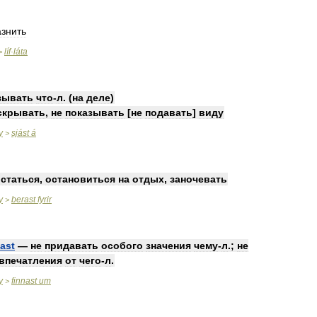
азнить
líf
·
láta
>
зывать
что
-
л
. (
на
деле
)
скрывать
,
не
показывать
[
не
подавать
]
виду
y
sjást
á
>
статься
,
остановиться
на
отдых
,
заночевать
y
berast
fyrir
>
nast
—
не
придавать
особого
значения
чему
-
л
.;
не
впечатления
от
чего
-
л
.
y
finnast
um
>