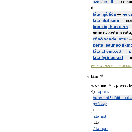
svo
látandi
—
глася
◊
láta
hjá
líða
—
не
с
láta
hlut
sinn
—
по
láta
eigi
hlut
sinn
давать
себя
в
оби
ef
að
vanda
lætur
þetta
lætur
að
líki
láta
af
embætti
—
в
láta
fyrir
berast
—
Íslensk
-
Russian
dictionar
láta
3
v
.
сильн
.
VII
;
praes
.
l
4
)
терять
hann
hafði
látit
flest
a
добычу
□
láta
aptr
láta
í
láta
upp