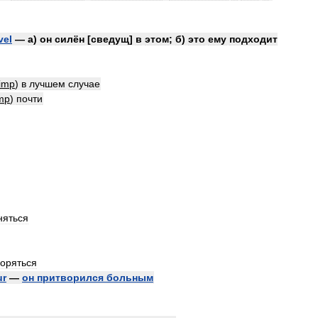
vel
—
а
)
он
силён
[
сведущ
]
в
этом
;
б
)
это
ему
подходит
imp
)
в
лучшем
случае
mp
)
почти
няться
воряться
ur
—
он
притворился
больным