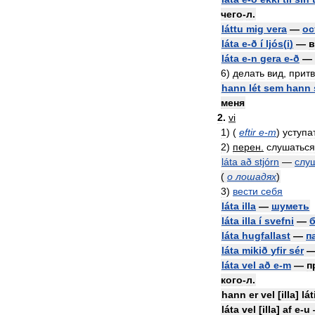
чего
-
л
.
láttu
mig
vera
—
ос
láta
e
-
ð
í
ljós
(
i
)
—
в
láta
e
-
n
gera
e
-
ð
—
6
)
делать
вид
,
прит
hann
lét
sem
hann
меня
2
.
vi
1
) (
eftir
e
-
m
)
уступа
2
)
перен
.
слушаться
láta
að
stjórn
—
слу
(
о
лошадях
)
3
)
вести
себя
láta
illa
—
шуметь
láta
illa
í
svefni
—
láta
hugfallast
—
п
láta
mikið
yfir
sér
láta
vel
að
e
-
m
—
п
кого
-
л
.
hann
er
vel
[
illa
]
lá
láta
vel
[
illa
]
af
e
-
u