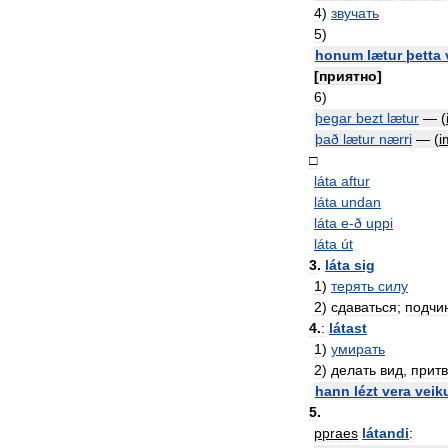
4
)
звучать
5
)
honum
lætur
þetta
[
приятно
]
6
)
þegar
bezt
lætur
— (
það
lætur
nærri
— (
i
□
láta
aftur
láta
undan
láta
e
-
ð
uppi
láta
út
3
.
láta
sig
1
)
терять
силу
2
)
сдаваться
;
подчи
4
.
:
látast
1
)
умирать
2
)
делать
вид
,
прит
hann
lézt
vera
veik
5
.
ppraes
látandi
: