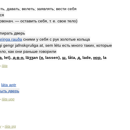
ять
,
давать
;
велеть
;
заявлять
;
вести
себя
ся
рвонач
. —
оставить
себя
,
т
.
е
.
свое
тело
)
пирать
дверь
hringa
rauða
сними
у
себя
с
рук
золотые
кольца
gi
gengr
jafnskǫruliga
at
,
sem
létu
есть
много
таких
,
которые
ело
,
как
они
раньше
говорили
а
.
let
),
д
-
в
-
н
.
lāʒʒan
(
н
.
lassen
),
ш
.
låta
,
д
.
lade
,
нор
.
la
láta
>
láta
aptr
рыть
дверь
láta
upp
>
y
láta
sig
>