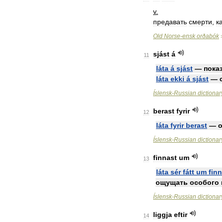
v
.
предавать
смерти
,
к
Old
Norse
-
ensk
orðabók
sjást
á
11
láta
á
sjást
—
пока
láta
ekki
á
sjást
—
Íslensk
-
Russian
dictionar
berast
fyrir
12
láta
fyrir
berast
—
о
Íslensk
-
Russian
dictionar
finnast
um
13
láta
sér
fátt
um
fin
ощущать
особого
Íslensk
-
Russian
dictionar
liggja
eftir
14