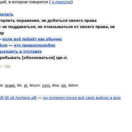
щий
,
в
котором
говорится
(
о
тексте
)
делать
терпеть
поражение
,
не
добиться
своего
права
—
не
поддаваться
,
не
отказываться
от
своего
права
,
не
ду
—
если
всё
пойдёт
как
обычно
ndum
—
это
правдоподобно
ыходить
в
отставку
пребывать
[
обосноваться
]
где
-
л
.
y
láta
>
æt
;
praet
.
lét
,
pl
.
létum
;
conj
.
léta
;
pp
.
látinn
llt
lið
ok
herfang
allt
—
он
потерял
почти
всё
своё
войско
и
всю