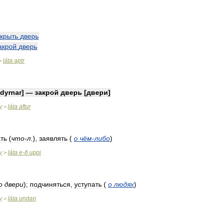
акрыть
дверь
акрой
дверь
láta
aptr
>
dyrnar
] —
закрой
дверь
[
двери
]
y
láta
aftur
>
ть
(
что
-
л
.
),
заявлять
(
о
чём
-
либо
)
y
láta
e
-
ð
uppi
>
о
двери
);
подчиняться
,
уступать
(
о
людях
)
y
láta
undan
>