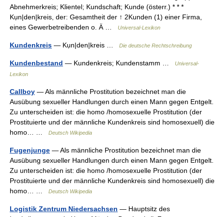
Abnehmerkreis; Klientel; Kundschaft; Kunde (österr.) * * *
Kụn|den|kreis, der: Gesamtheit der ↑ 2Kunden (1) einer Firma,
eines Gewerbetreibenden o. Ä …
Universal-Lexikon
Kundenkreis
— Kụn|den|kreis …
Die deutsche Rechtschreibung
Kundenbestand
— Kundenkreis; Kundenstamm …
Universal-
Lexikon
Callboy
— Als männliche Prostitution bezeichnet man die
Ausübung sexueller Handlungen durch einen Mann gegen Entgelt.
Zu unterscheiden ist: die homo /homosexuelle Prostitution (der
Prostituierte und der männliche Kundenkreis sind homosexuell) die
homo… …
Deutsch Wikipedia
Fugenjunge
— Als männliche Prostitution bezeichnet man die
Ausübung sexueller Handlungen durch einen Mann gegen Entgelt.
Zu unterscheiden ist: die homo /homosexuelle Prostitution (der
Prostituierte und der männliche Kundenkreis sind homosexuell) die
homo… …
Deutsch Wikipedia
Logistik Zentrum Niedersachsen
— Hauptsitz des