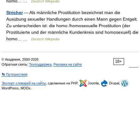
homo… …
Deutsch Wikipedia
Stricher
— Als männliche Prostitution bezeichnet man die
Ausübung sexueller Handlungen durch einen Mann gegen Entgelt.
Zu unterscheiden ist: die homo /homosexuelle Prostitution (der
Prostituierte und der männliche Kundenkreis sind homosexuell) die
homo… …
Deutsch Wikipedia
© Академик, 2000-2026
18+
Обратная связь:
Техподдержка
,
Реклама на сайте
👣 Путешествия
Экспорт словарей на сайты
, сделанные на PHP,
Joomla,
Drupal,
WordPress, MODx.