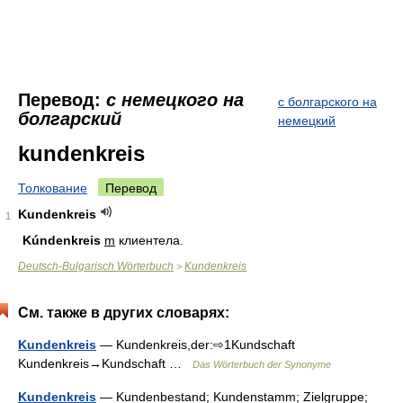
Перевод:
с немецкого на
с болгарского на
болгарский
немецкий
kundenkreis
Толкование
Перевод
Kundenkreis
1
Kúndenkreis
m
клиентела.
Deutsch-Bulgarisch Wörterbuch
Kundenkreis
>
См. также в других словарях:
Kundenkreis
— Kundenkreis,der:⇨1Kundschaft
Kundenkreis→Kundschaft …
Das Wörterbuch der Synonyme
Kundenkreis
— Kundenbestand; Kundenstamm; Zielgruppe;