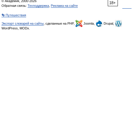
© Академик, 2000-2026
18+
Обратная связь:
Техподдержка
,
Реклама на сайте
👣 Путешествия
Экспорт словарей на сайты
, сделанные на PHP,
Joomla,
Drupal,
WordPress, MODx.