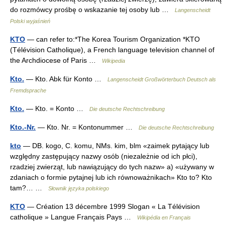
do rozmówcy prośbę o wskazanie tej osoby lub …
Langenscheidt
Polski wyjaśnień
KTO
— can refer to:*The Korea Tourism Organization *KTO
(Télévision Catholique), a French language television channel of
the Archdiocese of Paris …
Wikipedia
Kto.
— Kto. Abk für Konto …
Langenscheidt Großwörterbuch Deutsch als
Fremdsprache
Kto.
— Kto. = Konto …
Die deutsche Rechtschreibung
Kto.-Nr.
— Kto. Nr. = Kontonummer …
Die deutsche Rechtschreibung
kto
— DB. kogo, C. komu, NMs. kim, blm «zaimek pytający lub
względny zastępujący nazwy osób (niezależnie od ich płci),
rzadziej zwierząt, lub nawiązujący do tych nazw» a) «używany w
zdaniach o formie pytajnej lub ich równoważnikach» Kto to? Kto
tam?… …
Słownik języka polskiego
KTO
— Création 13 décembre 1999 Slogan « La Télévision
catholique » Langue Français Pays …
Wikipédia en Français