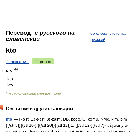
Перевод:
с русского на
со словенского на
словенский
русский
kto
Толкование
Перевод
кто
1
kto
kto
Русско-словацкий словарь
кто
>
См. также в других словарях:
kto
— I {{/stl 13}}{{stl 8}}zaim. DB. kogo, C. komu, NMc. kim, blm
{{/stl 8}}{{stl 20}} {{/stl 20}}{{stl 12}}1. {{/stl 12}}{{stl 7}} używany w
pytaniach o dowolną osobę (rzadziej zwierzę), zawiera skierowaną