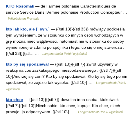
KTO Rosomak
— de l armée polonaise Caractéristiques de
service Service Dans l Armée polonaise Production Concepteur …
Wikipédia en Français
kto jak kto, ale [i syn.]
— {{/stl 13}}{{stl 33}} mówiący podkreśla
tym wyrażeniem, że w stosunku do innych osób wchodzących w
grę można mieć wątpliwości, natomiast nie w stosunku do osoby
wymienionej w zdaniu po spójniku i tego, co się o niej stwierdza :
{{/stl 33}}{{stl… …
Langenscheidt Polski wyjaśnień
kto by się spodziewał
— {{/stl 13}}{{stl 7}} zwrot używany w
reakcji na coś zaskakującego, niespodziewanego : {{/stl 7}}{{stl
10}}Andrzej się żeni? Kto by się spodziewał. Kto by się tego po nim
spodziewał, że zajdzie tak wysoko. {{/stl 10}} …
Langenscheidt Polski
wyjaśnień
kto chce
— {{/stl 13}}{{stl 7}} dowolna inna osoba; ktokolwiek :
{{/stl 7}}{{stl 10}}Niech sobie, kto chce, kupuje. Kto chce, niech
pracuje, ja odpoczywam. {{/stl 10}} …
Langenscheidt Polski wyjaśnień