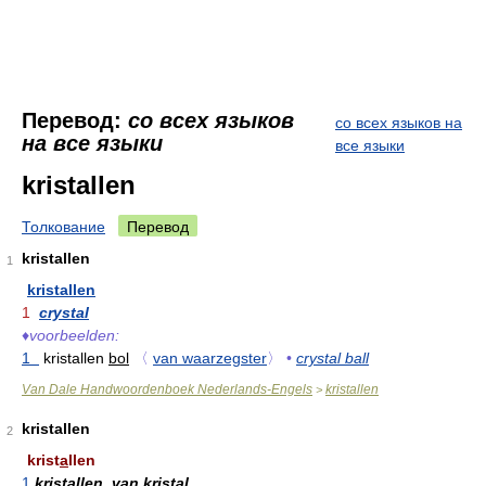
Перевод:
со всех языков
со всех языков на
на все языки
все языки
kristallen
Толкование
Перевод
kristallen
1
kristallen
1
crystal
♦
voorbeelden:
1
kristallen
bol
〈
van waarzegster
〉
•
crystal ball
Van Dale Handwoordenboek Nederlands-Engels
kristallen
>
kristallen
2
krist
a
llen
1
kristallen, van kristal