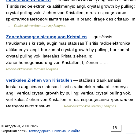
T sritis radioelektronika atitikmenys: angl. crystal growth by pulling;
crystal pulling vok. Ziehen von Kristallen, n rus. выращивание
кристаллов методом вытягивания, n pranc. tirage des cristaux, m
…
Radioelektronikos terminų žodynas
Zonenhomogenisierung von Kristallen
— gulsčiasis
traukiamasis kristalų auginimas statusas T sritis radioelektronika
atitikmenys: angl. horizontal crystal growth by pulling; horizontal
crystal pulling vok. laterales Kristallziehen, n;
Zonenhomogenisierung von Kristallen, f; Zonen… …
Radioelektronikos terminų žodynas
vertikales Ziehen von Kristallen
— stačiasis traukiamasis
kristalų auginimas statusas T sritis radioelektronika atitikmenys:
angl. vertical crystal growth by pulling; vertical crystal pulling vok.
vertikales Ziehen von Kristallen, n rus. выращивание кристаллов
методом вытягивания… …
Radioelektronikos terminų žodynas
© Академик, 2000-2026
18+
Обратная связь:
Техподдержка
,
Реклама на сайте