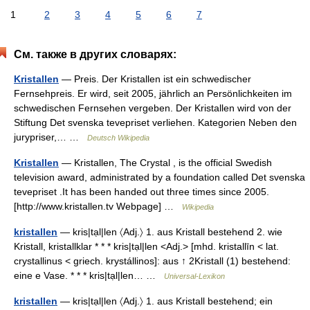
1
2
3
4
5
6
7
См. также в других словарях:
Kristallen
— Preis. Der Kristallen ist ein schwedischer
Fernsehpreis. Er wird, seit 2005, jährlich an Persönlichkeiten im
schwedischen Fernsehen vergeben. Der Kristallen wird von der
Stiftung Det svenska tevepriset verliehen. Kategorien Neben den
jurypriser,… …
Deutsch Wikipedia
Kristallen
— Kristallen, The Crystal , is the official Swedish
television award, administrated by a foundation called Det svenska
tevepriset .It has been handed out three times since 2005.
[http://www.kristallen.tv Webpage] …
Wikipedia
kristallen
— kris|tạl|len 〈Adj.〉 1. aus Kristall bestehend 2. wie
Kristall, kristallklar * * * kris|tạl|len <Adj.> [mhd. kristallīn < lat.
crystallinus < griech. krystállinos]: aus ↑ 2Kristall (1) bestehend:
eine e Vase. * * * kris|tạl|len… …
Universal-Lexikon
kristallen
— kris|tạl|len 〈Adj.〉 1. aus Kristall bestehend; ein