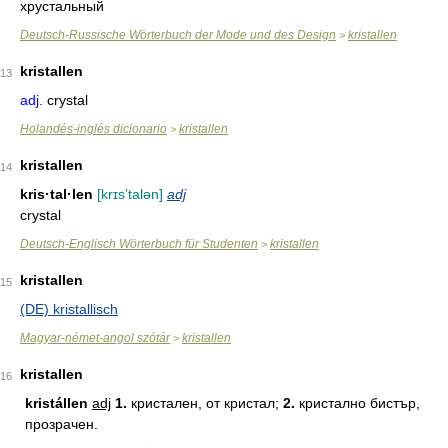
хрустальный
Deutsch-Russische Wörterbuch der Mode und des Design
kristallen
>
kristallen
13
adj.
crystal
Holandés-inglés dicionario
kristallen
>
kristallen
14
kris·tal·len
[krɪsʼtalən]
adj
crystal
Deutsch-Englisch Wörterbuch für Studenten
kristallen
>
kristallen
15
(DE) kristallisch
Magyar-német-angol szótár
kristallen
>
kristallen
16
kristállen
adj
1.
кристален, от кристал;
2.
кристално бистър,
прозрачен.