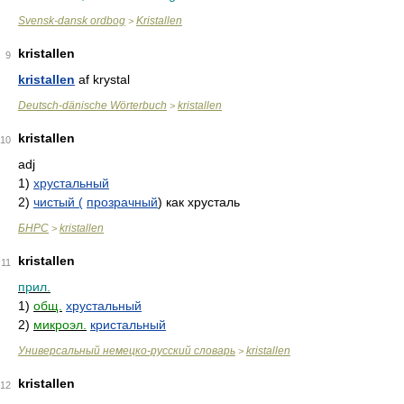
Svensk-dansk ordbog
Kristallen
>
kristallen
9
kristallen
af krystal
Deutsch-dänische Wörterbuch
kristallen
>
kristallen
10
adj
1)
хрустальный
2)
чистый (
прозрачный
) как хрусталь
БНРС
kristallen
>
kristallen
11
прил.
1)
общ.
хрустальный
2)
микроэл.
кристальный
Универсальный немецко-русский словарь
kristallen
>
kristallen
12