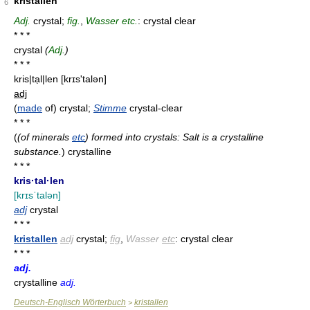
kristallen
6
Adj.
crystal;
fig.
,
Wasser etc.
: crystal clear
* * *
crystal
(
Adj.
)
* * *
kris|tạl|len
[krɪs'talən]
adj
(
made
of) crystal;
Stimme
crystal-clear
* * *
(
(of minerals
etc
) formed into crystals: Salt is a crystalline
substance.
)
crystalline
* * *
kris·tal·len
[krɪsˈtalən]
adj
crystal
* * *
kristallen
adj
crystal;
fig
,
Wasser
etc
: crystal clear
* * *
adj.
crystalline
adj.
Deutsch-Englisch Wörterbuch
kristallen
>