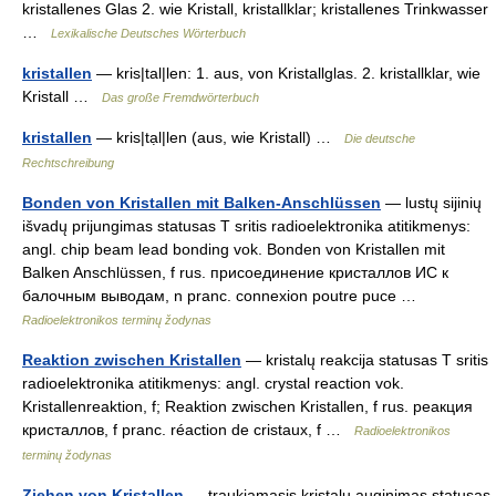
kristallenes Glas 2. wie Kristall, kristallklar; kristallenes Trinkwasser
…
Lexikalische Deutsches Wörterbuch
kristallen
— kris|tal|len: 1. aus, von Kristallglas. 2. kristallklar, wie
Kristall …
Das große Fremdwörterbuch
kristallen
— kris|tạl|len (aus, wie Kristall) …
Die deutsche
Rechtschreibung
Bonden von Kristallen mit Balken-Anschlüssen
— lustų sijinių
išvadų prijungimas statusas T sritis radioelektronika atitikmenys:
angl. chip beam lead bonding vok. Bonden von Kristallen mit
Balken Anschlüssen, f rus. присоединение кристаллов ИС к
балочным выводам, n pranc. connexion poutre puce …
Radioelektronikos terminų žodynas
Reaktion zwischen Kristallen
— kristalų reakcija statusas T sritis
radioelektronika atitikmenys: angl. crystal reaction vok.
Kristallenreaktion, f; Reaktion zwischen Kristallen, f rus. реакция
кристаллов, f pranc. réaction de cristaux, f …
Radioelektronikos
terminų žodynas
Ziehen von Kristallen
— traukiamasis kristalų auginimas statusas