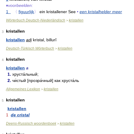
♦
voorbeelden:
1
〈
figuurlijk
〉
ein kristallener See
•
een kristalhelder meer
Wörterbuch Deutsch-Niederländisch
kristallen
>
kristallen
3
kristallen
adj
kristal, billurî
Deutsch-Türkisch Wörterbuch
kristallen
>
kristallen
4
kristallen
a
1.
хруста́льный;
2.
чи́стый [прозра́чный] как хруста́ль
Allgemeines Lexikon
kristallen
>
kristallen
5
kristallen
1
de cristal
Deens-Russisch woordenboek
kristallen
>