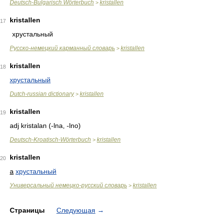
Deutsch-Bulgarisch Wörterbuch
kristallen
>
kristallen
17
хрустальный
Русско-немецкий карманный словарь
kristallen
>
kristallen
18
хрустальный
Dutch-russian dictionary
kristallen
>
kristallen
19
adj kristalan (-lna, -lno)
Deutsch-Kroatisch-Wörterbuch
kristallen
>
kristallen
20
a
хрустальный
Универсальный немецко-русский словарь
kristallen
>
Страницы
Следующая
→