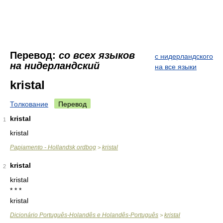
Перевод:
со всех языков
с нидерландского
на нидерландский
на все языки
kristal
Толкование
Перевод
kristal
1
kristal
Papiamento - Hollandsk ordbog
kristal
>
kristal
2
kristal
* * *
kristal
Dicionário Português-Holandês e Holandês-Português
kristal
>