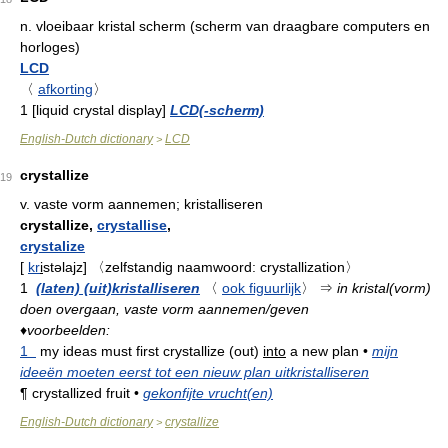
n.
vloeibaar kristal scherm (scherm van draagbare computers en
horloges)
LCD
〈
afkorting
〉
1
[liquid crystal display]
LCD(-scherm)
English-Dutch dictionary
LCD
>
crystallize
19
v.
vaste vorm aannemen; kristalliseren
crystallize,
crystallise
,
crystalize
[
kr
i
stəlajz
]
〈zelfstandig naamwoord: crystallization〉
1
(laten) (uit)kristalliseren
〈
ook figuurlijk
〉
⇒
in kristal(vorm)
doen overgaan, vaste vorm aannemen/geven
♦
voorbeelden:
1
my ideas must first crystallize (out)
into
a new plan
•
mijn
ideeën moeten eerst tot een nieuw plan uitkristalliseren
¶
crystallized fruit
•
gekonfijte vrucht(en)
English-Dutch dictionary
crystallize
>