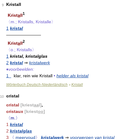
Kristall
9
1
Krist
a
ll
〈m.; Kristalls, Kristalle〉
1
kristal
————————
2
Krist
a
ll
〈o.; Kristalls〉
1
kristal, kristalglas
2
kristal
⇒
kristalwerk
♦
voorbeelden:
1
klar, rein wie Kristall
•
helder als kristal
Wörterbuch Deutsch-Niederländisch
Kristall
>
cristal
10
cristal
[kriest
aa
l]
,
cristaux
[kriest
oo
]
〈m.〉
1
kristal
2
kristalglas
3
〈
meervoud
〉
kristalwerk
⇒
voorwerpen van kristal