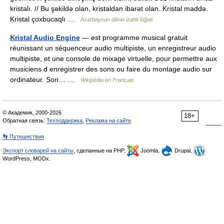
kristalı. // Bu şəkildə olan, kristaldan ibarət olan. Kristal maddə.
Kristal çoxbucaqlı …
Azərbaycan dilinin izahlı lüğəti
Kristal Audio Engine
— est programme musical gratuit
réunissant un séquenceur audio multipiste, un enregistreur audio
multipiste, et une console de mixage virtuelle, pour permettre aux
musiciens d enregistrer des sons ou faire du montage audio sur
ordinateur. Son… …
Wikipédia en Français
© Академик, 2000-2026
18+
Обратная связь:
Техподдержка
,
Реклама на сайте
👣 Путешествия
Экспорт словарей на сайты
, сделанные на PHP,
Joomla,
Drupal,
WordPress, MODx.