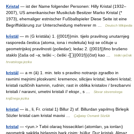
Kristal
— ist der Name folgender Personen: Hilly Kristal (1932–
2007), US amerikanischer Musikclub Besitzer Marko Kristal (*
1973), ehemaliger estnischer Fußballspieler Diese Seite ist eine
Begriffsklärung zur Unterscheidung mehrerer m …
Deutsch Wikipedia
krìstāl
— m 〈G kristála〉 1. {{001f}}min. tijelo pravilnog unutarnjeg
rasporeda čestica (atoma, iona i molekula) koji se očituje u
geometrijskoj pravilnosti (poliedar); ledac 2. {{001f}}fino brušeno
staklo [čaša od ∼a; teški ∼; češki ∼] ⃞ {{001f}}(čist) kao …
Veliki rječnik
hrvatskoga jezika
kristál
— a m (ȃ) 1. min. telo s pravilno notranjo zgradbo in
ravnimi mejnimi ploskvami: kremenov, silicijev kristal; ledeni kristal;
kristali različnih kamnin, rudnin; rast in oblika kristalov / brezbarvni
kristali / naravni, umetni kristali // ekspr., s …
Slovar slovenskega
knjižnega jezika
kristal
— is., li, Fr. cristal 1) Billur 2) sf. Billurdan yapılmış Birleşik
Sözler kristal cam kristal mavisi …
Çağatay Osmanlı Sözlük
kristal
— <yun.> Təbii olaraq hissəcikləri (atomları, ya ionları)
geometrik şəkildə birləşmiş bərk cisim; büllur. Duz kristalı. Almaz