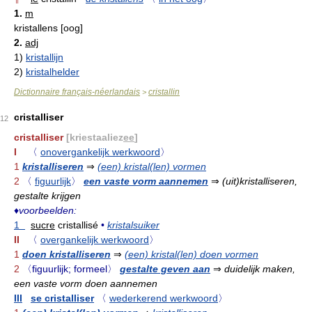
1.
m
kristallens [oog]
2.
adj
1)
kristallijn
2)
kristalhelder
Dictionnaire français-néerlandais
cristallin
>
cristalliser
12
cristalliser
[kriestaaliez
ee
]
I
〈
onovergankelijk werkwoord
〉
1
kristalliseren
⇒
(een) kristal(len) vormen
2
〈
figuurlijk
〉
een vaste vorm aannemen
⇒
(uit)kristalliseren,
gestalte krijgen
♦
voorbeelden:
1
sucre
cristallisé
•
kristalsuiker
II
〈
overgankelijk werkwoord
〉
1
doen kristalliseren
⇒
(een) kristal(len) doen vormen
2
〈figuurlijk; formeel〉
gestalte geven aan
⇒
duidelijk maken,
een vaste vorm doen aannemen
III
se cristalliser
〈
wederkerend werkwoord
〉