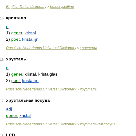
English-Dutch dictionary
holocrystalline
>
кристалл
15
n
1)
gener.
kristal
2)
poet.
kristallijn
Russisch-Nederlands Universal Dictionary
кристалл
>
хрусталь
16
n
1)
gener.
kristal, kristalglas
2)
poet.
kristallijn
Russisch-Nederlands Universal Dictionary
хрусталь
>
хрустальная посуда
17
adj
gener.
kristal
Russisch-Nederlands Universal Dictionary
хрустальная посуда
>
LCD
18