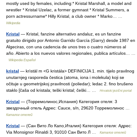
mostly used by females, including:* Kristal Marshall, a model and
wrestler * Kristal Uzelac, a former gymnast * Kristal Summers, a
porn actressurname* Hilly Kristal, a club owner * Marko… …
Wikipedia
Kristal
— Kristal, fanzine alternativo andaluz, es un fanzine
gratuito dirigido por Antonio Garrido García (Garry) desde 1987 en
Algeciras, con una cadencia de unos tres o cuatro números al
año. Abierto a los nuevos valores regionales, publica artículos… …
Wikipedia Español
kristal
— krìstāl m <G kristála> DEFINICIJA 1. min. tijelo pravilnog
unutarnjeg rasporeda čestica (atoma, iona i molekula) koji se
očituje u geometrijskoj pravilnosti (poliedar); ledac 2. fino brušeno
staklo [čaša od kristala; teški kristal; češki… …
Hrvatski jezični portal
Kristal
— (Торремолинос,Испания) Категория отеля: 3
звездочный отель Адрес: Cauce, s/n, 29620 Торремолинос …
Каталог отелей
Kristal
— (Сан Вито Ло Капо,Италия) Категория отеля: Адрес:
Via Monsignor Rinaldi 3, 91010 Сан Вито Л …
Каталог отелей