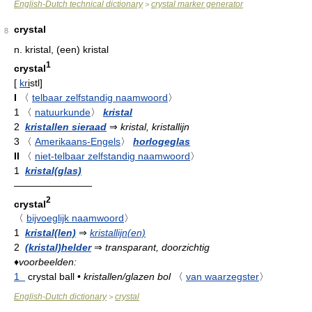
English-Dutch technical dictionary
crystal marker generator
>
crystal
8
n.
kristal, (een) kristal
1
crystal
[
kr
i
stl
]
I
〈
telbaar zelfstandig naamwoord
〉
1
〈
natuurkunde
〉
kristal
2
kristallen sieraad
⇒
kristal, kristallijn
3
〈
Amerikaans-Engels
〉
horlogeglas
II
〈
niet-telbaar zelfstandig naamwoord
〉
1
kristal(glas)
————————
2
crystal
〈
bijvoeglijk naamwoord
〉
1
kristal(len)
⇒
kristallijn(en)
2
(kristal)helder
⇒
transparant, doorzichtig
♦
voorbeelden:
1
crystal ball
•
kristallen/glazen bol
〈
van waarzegster
〉
English-Dutch dictionary
crystal
>