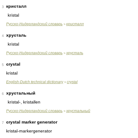
кристалл
3
kristal
Русско-Нидерландский словарь
кристалл
>
хрусталь
4
kristal
Русско-Нидерландский словарь
хрусталь
>
crystal
5
kristal
English-Dutch technical dictionary
crystal
>
хрустальный
6
kristal-, kristallen
Русско-Нидерландский словарь
хрустальный
>
crystal marker generator
7
kristal-markergenerator