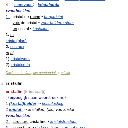
4
〈
meervoud
〉
kristalsoda
♦
voorbeelden:
1
cristal de
roche
•
bergkristal
voix
de cristal
•
zeer heldere stem
en
cristal
•
kristallen
1.
m
kristal(glas)
2.
cristaux
m
pl
1)
kristalwerk
2)
kristalsoda
Dictionnaire français-néerlandais
cristal
>
cristallin
11
cristallin
[kriestaal
ẽ
]
〈bijvoeglijk naamwoord; ook m.〉
1
(kristal)helder
⇒
kristalachtig
2
kristal-
⇒
kristallen, (als) van kristal
♦
voorbeelden:
2
structure
cristalline
•
kristalstructuur
¶
le
cristallin
•
de kristallens
〈
in het oog
〉