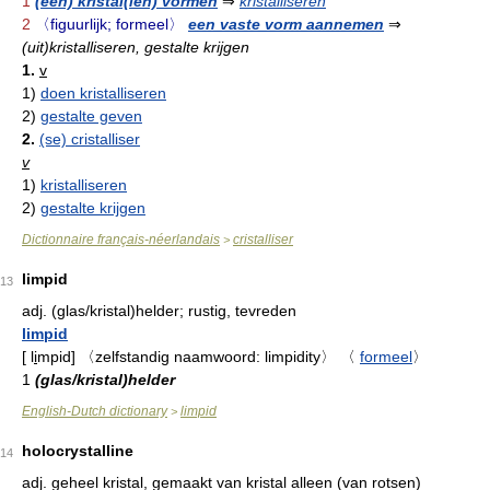
1
(een) kristal(len) vormen
⇒
kristalliseren
2
〈figuurlijk; formeel〉
een vaste vorm aannemen
⇒
(uit)kristalliseren, gestalte krijgen
1.
v
1)
doen kristalliseren
2)
gestalte geven
2.
(se) cristalliser
v
1)
kristalliseren
2)
gestalte krijgen
Dictionnaire français-néerlandais
cristalliser
>
limpid
13
adj.
(glas/kristal)helder; rustig, tevreden
limpid
[
l
i
mpid
]
〈zelfstandig naamwoord: limpidity〉
〈
formeel
〉
1
(glas/kristal)helder
English-Dutch dictionary
limpid
>
holocrystalline
14
adj.
geheel kristal, gemaakt van kristal alleen (van rotsen)