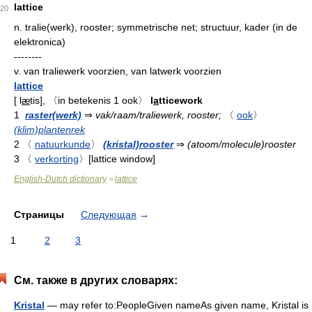
lattice
20
n.
tralie(werk), rooster; symmetrische net; structuur, kader (in de
elektronica)
--------
v.
van traliewerk voorzien, van latwerk voorzien
lattice
[
l
æ
tis
],
〈in betekenis
1
ook〉
l
a
tticework
1
raster(werk)
⇒
vak/raam/traliewerk, rooster;
〈
ook
〉
(klim)plantenrek
2
〈
natuurkunde
〉
(kristal)rooster
⇒
(atoom/molecule)rooster
3
〈
verkorting
〉
[lattice window]
English-Dutch dictionary
lattice
>
Страницы
Следующая
→
1
2
3
См. также в других словарях:
Kristal
— may refer to:PeopleGiven nameAs given name, Kristal is