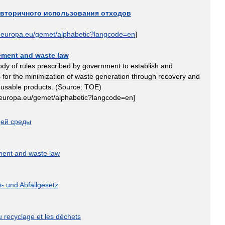
вторичного
использования
отходов
.
europa
.
eu
/
gemet
/
alphabetic
?
langcode
=
en
]
ement
and
waste
law
ody
of
rules
prescribed
by
government
to
establish
and
s
for
the
minimization
of
waste
generation
through
recovery
and
-
usable
products
. (
Source:
TOE
)
europa
.
eu
/
gemet
/
alphabetic
?
langcode
=
en
]
ей
среды
ent
and
waste
law
s
-
und
Abfallgesetz
u
recyclage
et
les
déchets