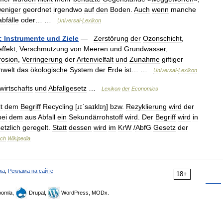
eniger
geordnet
irgendwo
auf
den
Boden
.
Auch
wenn
manche
bfälle
oder
… …
Universal
-
Lexikon
:
Instrumente
und
Ziele
—
Zerstörung
der
Ozonschicht
,
ffekt
,
Verschmutzung
von
Meeren
und
Grundwasser
,
osion
,
Verringerung
der
Artenvielfalt
und
Zunahme
giftiger
welt
das
ökologische
System
der
Erde
ist
… …
Universal
-
Lexikon
wirtschafts
und
Abfallgesetz
…
Lexikon
der
Economics
t
dem
Begriff
Recycling
[
ɹɪˈsaɪklɪŋ
]
bzw
.
Rezyklierung
wird
der
bei
dem
aus
Abfall
ein
Sekundärrohstoff
wird
.
Der
Begriff
wird
in
etzlich
geregelt
.
Statt
dessen
wird
im
KrW
/
AbfG
Gesetz
der
sch
Wikipedia
ка
,
Реклама на сайте
18+
omla,
Drupal,
WordPress, MODx.