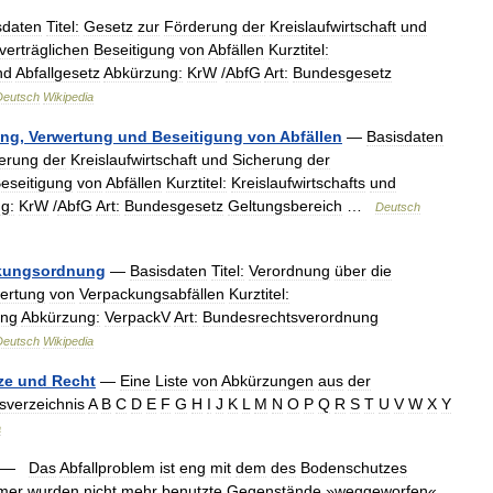
sdaten
Titel:
Gesetz
zur
Förderung
der
Kreislaufwirtschaft
und
verträglichen
Beseitigung
von
Abfällen
Kurztitel:
nd
Abfallgesetz
Abkürzung:
KrW
/
AbfG
Art:
Bundesgesetz
Deutsch
Wikipedia
ung
,
Verwertung
und
Beseitigung
von
Abfällen
—
Basisdaten
erung
der
Kreislaufwirtschaft
und
Sicherung
der
eseitigung
von
Abfällen
Kurztitel:
Kreislaufwirtschafts
und
g:
KrW
/
AbfG
Art:
Bundesgesetz
Geltungsbereich
…
Deutsch
kungsordnung
—
Basisdaten
Titel:
Verordnung
über
die
ertung
von
Verpackungsabfällen
Kurztitel:
ung
Abkürzung:
VerpackV
Art:
Bundesrechtsverordnung
Deutsch
Wikipedia
ze
und
Recht
—
Eine
Liste
von
Abkürzungen
aus
der
tsverzeichnis
A
B
C
D
E
F
G
H
I
J
K
L
M
N
O
P
Q
R
S
T
U
V
W
X
Y
a
—
Das
Abfallproblem
ist
eng
mit
dem
des
Bodenschutzes
mer
wurden
nicht
mehr
benutzte
Gegenstände
»
weggeworfen
«,