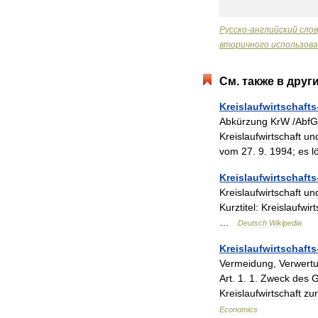
Русско
-
английский
сло
вторичного
использов
См
.
также
в
друг
Kreislaufwirtschafts
Abkürzung
KrW
/
AbfG
Kreislaufwirtschaft
un
vom
27
.
9
.
1994
;
es
l
Kreislaufwirtschafts
Kreislaufwirtschaft
un
Kurztitel:
Kreislaufwirt
…
Deutsch
Wikipedia
Kreislaufwirtschafts
Vermeidung
,
Verwert
Art
.
1
.
1
.
Zweck
des
G
Kreislaufwirtschaft
zur
Economics