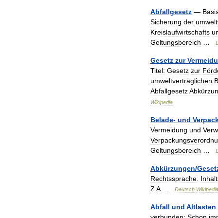
Abfallgesetz
—
Basi
Sicherung
der
umwelt
Kreislaufwirtschafts
u
Geltungsbereich
…
Gesetz
zur
Vermeid
Titel:
Gesetz
zur
Förd
umweltverträglichen
B
Abfallgesetz
Abkürzun
Wikipedia
Belade
-
und
Verpac
Vermeidung
und
Verw
Verpackungsverordn
Geltungsbereich
…
Abkürzungen
/
Geset
Rechtssprache
.
Inhal
Z
A
…
Deutsch
Wikipedi
Abfall
und
Altlasten
verbunden:
Schon
im