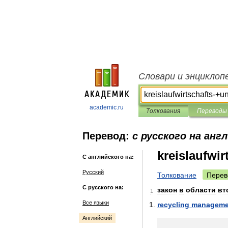
Словари и энциклоп
academic.ru
Толкования
Переводы
Перевод:
с русского на анг
kreislaufwi
С английского на:
Русский
Толкование
Перев
С русского на:
закон
в
области
вт
1
Все языки
recycling
manageme
Английский