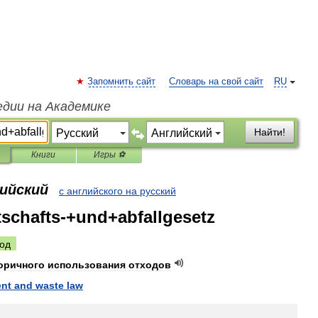
Запомнить сайт
Словарь на свой сайт
RU
едии на Академике
Найти!
Книги
Игры ⚽
лийский
с английского на русский
rtschafts-+und+abfallgesetz
од
оричного
использования
отходов
nt
and
waste
law