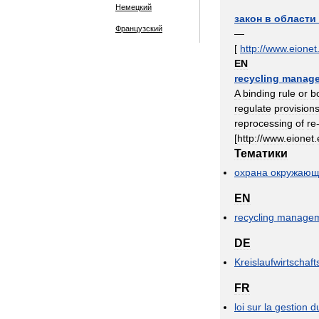
Немецкий
закон
в
области
Французский
—
[
http:
//
www
.
eionet
EN
recycling
manag
A
binding
rule
or
b
regulate
provision
reprocessing
of
re
[
http:
//
www
.
eionet
.
Тематики
охрана
окружающ
EN
recycling
managem
DE
Kreislaufwirtschaft
FR
loi
sur
la
gestion
d