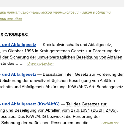
варь
нормативно
-
технической
терминологии
закон
в
области
>
ания
отходов
их
словарях:
-
und
Abfallgesetz
—
Kreislaufwirtschafts
und
Abfallgesetz
,
,
im
Oktober
1996
in
Kraft
getretenes
Gesetz
zur
Förderung
der
d
der
Sicherung
der
umweltverträglichen
Beseitigung
von
Abfällen
öste
das
… …
Universal
-
Lexikon
-
und
Abfallgesetz
—
Basisdaten
Titel:
Gesetz
zur
Förderung
der
d
Sicherung
der
umweltverträglichen
Beseitigung
von
Abfällen
schafts
und
Abfallgesetz
Abkürzung:
KrW
/
AbfG
Art:
Bundesgesetz
-
und
Abfallgesetz
(
Krw
/
AbfG
)
—
Teil
des
Gesetzes
zur
ung
und
Beseitigung
von
Abfällen
vom
27
.
9
.
1994
(
BGBl
I
2705
),
esetzes:
Das
KrW
/
AbfG
bezweckt
die
Förderung
der
Schonung
der
natürlichen
Ressourcen
und
die
… …
Lexikon
der