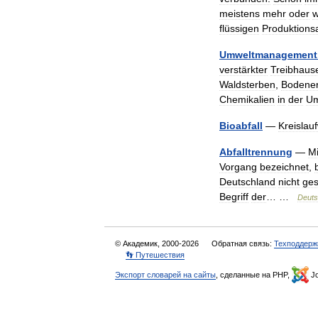
meistens
mehr
oder
w
flüssigen
Produktionsa
Umweltmanagement
verstärkter
Treibhause
Waldsterben
,
Bodener
Chemikalien
in
der
Um
Bioabfall
—
Kreislauf
Abfalltrennung
—
Mi
Vorgang
bezeichnet
,
Deutschland
nicht
ges
Begriff
der
… …
Deut
© Академик, 2000-2026
Обратная связь:
Техподдерж
👣 Путешествия
Экспорт словарей на сайты
, сделанные на PHP,
Jo