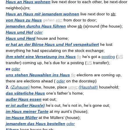
Haus an Haus wohnen
live next door to each other, be next-door
neighbo(u)rs;
Haus an Haus mit jemandem wohnen
live next door to
sb
;
von Haus zu Haus
gehen
etc
: from door to door;
jemanden durchs Haus führen
show
sb
(a)round (the house);
Haus und Hof
oder
Haus und Herd
house and home;
er hat an der Börse Haus und Hof verspekuliert
he lost
everything he had speculating on the stock exchange;
ihm steht eine Versetzung ins Haus
fig
he’s got a
posting
(
US
transfer) coming up, he’s due for a posting (
US
transfer);
es
oder
uns stehen Neuwahlen ins Haus
fig
elections are coming up,
there are elections ahead (
oder
on the doorstep)
2.
(Zuhause)
home, house, place
umg
;
(Haushalt)
household;
das väterliche Haus
one’s father’s home;
außer Haus essen
eat out;
er ist außer Haus(e)
he’s out, he’s not in, he’s gone out;
im Haus meiner Tante
at my aunt’s (house);
im Hause Müller
at the Müllers’ (house);
jemandem das Haus bestellen
oder
führen
keep house for
sb
;