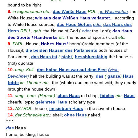
bound to be right
8.
in Eigennamen etc.
:
das Weiße Haus
POL.
,
in Washington
: the
White House;
wie aus dem Weißen Haus verlautet...
according
to White House sources;
das Haus Gottes
oder
das Haus des
Herrn
RELI.
,
geh.
the House of God (
oder
the Lord);
das Haus
des Sports / Handwerks
etc.
the house of sports / craft
etc.
9.
PARL.
House;
Hohes Haus!
hono(u)rable members (of the
House)!;
die beiden Häuser des Parlaments
both houses of
Parliament;
das Haus ist
(
nicht
)
beschlussfähig
the house is
(not) quorate
10.
umg. Koll.
:
das halbe Haus war auf dem Fest
(viele
Bewohner)
half the building was at the party;
das
(
ganze
)
Haus
tobte
im Theater etc.
: the (whole) audience went wild, they nearly
brought the house down
11.
umg., hum. (Person)
:
altes Haus
old chap;
fideles
etc.
Haus
cheerful type;
gelehrtes Haus
scholarly type
13.
ASTROL.
house;
im siebten Haus
in the seventh house
14.
der Schnecke etc.
: shell;
ohne Haus
naked
* * *
das
Haus
home; building; house