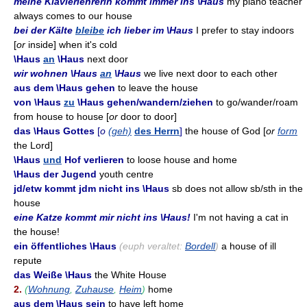
meine Klavierlehrerin kommt immer ins \Haus
my piano teacher
always comes to our house
bei der Kälte
bleibe
ich lieber im \Haus
I prefer to stay indoors
[
or
inside] when it's cold
\Haus
an
\Haus
next door
wir wohnen \Haus
an
\Haus
we live next door to each other
aus dem \Haus gehen
to leave the house
von \Haus
zu
\Haus gehen/wandern/ziehen
to go/wander/roam
from house to house [
or
door to door]
das \Haus Gottes
[
o
(geh)
des Herrn
]
the house of God [
or
form
the Lord]
\Haus
und
Hof verlieren
to loose house and home
\Haus der Jugend
youth centre
jd/etw kommt jdm nicht ins \Haus
sb does not allow sb/sth in the
house
eine Katze kommt mir nicht ins \Haus!
I'm not having a cat in
the house!
ein öffentliches \Haus
(euph veraltet:
Bordell
)
a house of ill
repute
das Weiße \Haus
the White House
2.
(
Wohnung
,
Zuhause
,
Heim
)
home
aus dem \Haus sein
to have left home