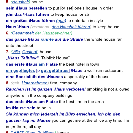
5.
(
Haushalt
)
house
sein \Haus bestellen
to put [
or
set] one's house in order
jdm das \Haus führen
to keep house for sb
ein großes \Haus führen
(geh)
to entertain in style
Haus \Haus
(veraltend:
den Haushalt führen
)
to keep house
6.
(
Gesamtheit
der Hausbewohner)
das ganze \Haus
rannte
auf die Straße
the whole house ran
onto the street
7.
(
Villa
,
Gasthof
)
house
„\Haus Talblick“
“Talblick House”
das erste \Haus
am
Platze
the best hotel in town
ein gepflegtes
[
o
gut geführtes
]
\Haus
a well-run restaurant
eine Spezialität des \Hauses
a speciality of the house
8.
(geh:
Unternehmen
)
firm, company
Rauchen ist im ganzen \Haus verboten!
smoking is not allowed
anywhere in the company buildings
das erste \Haus am Platze
the best firm in the area
im \Hause sein
to be in
Sie können mich jederzeit im Büro erreichen, ich bin den
ganzen Tag im \Hause
you can get me at the office any time, I'm
in [
or
there] all day
9.
THEAT
(
Saal
,
Publikum
)
house