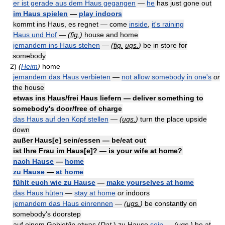
er ist gerade aus dem Haus gegangen
—
he
has just gone out
im Haus spielen
—
play indoors
kommt ins Haus, es regnet — come
inside
,
it's raining
Haus und Hof
—
(
fig.
)
house and home
jemandem ins Haus stehen
—
(
fig.
ugs.
)
be in store for
somebody
2)
(
Heim
)
home
jemandem das Haus verbieten
—
not allow somebody in one's
or
the house
etwas ins Haus/frei Haus liefern — deliver something to
somebody's door/free of charge
das Haus auf den Kopf stellen
—
(
ugs.
)
turn the place upside
down
außer Haus[e] sein/essen — be/eat out
ist Ihre Frau im Haus[e]? — is your wife at home?
nach Hause
—
home
zu Hause
—
at home
fühlt euch wie zu Hause
—
make yourselves at home
das Haus hüten
—
stay at home
or
indoors
jemandem das Haus einrennen
—
(
ugs.
)
be constantly on
somebody's doorstep
auf einem Gebiet/in etwas (
Dat.
) zu Hause
sein
—
(
ugs.
)
be at