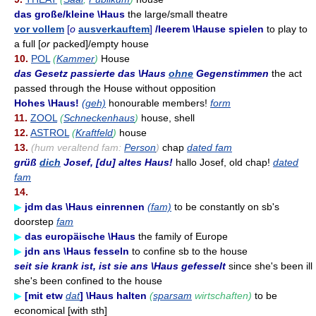
das große/kleine \Haus
the large/small theatre
vor vollem
[
o
ausverkauftem
]
/leerem \Hause spielen
to play to
a full [
or
packed]/empty house
10.
POL
(
Kammer
)
House
das Gesetz passierte das \Haus
ohne
Gegenstimmen
the act
passed through the House without opposition
Hohes \Haus!
(geh)
honourable members!
form
11.
ZOOL
(
Schneckenhaus
)
house, shell
12.
ASTROL
(
Kraftfeld
)
house
13.
(hum veraltend fam:
Person
)
chap
dated fam
grüß
dich
Josef, [du] altes Haus!
hallo Josef, old chap!
dated
fam
14.
▶
jdm das \Haus einrennen
(fam)
to be constantly on sb's
doorstep
fam
▶
das europäische \Haus
the family of Europe
▶
jdn ans \Haus fesseln
to confine sb to the house
seit sie krank ist, ist sie ans \Haus gefesselt
since she's been ill
she's been confined to the house
▶
[mit etw
dat
] \Haus halten
(
sparsam
wirtschaften)
to be
economical [with sth]