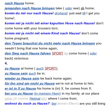
nach Hause
home;
jemanden nach Hause bringen
take (
oder
see)
sb
home;
komm du mir nur nach Hause!
drohend
: just wait
till
I get you
home!;
komm mir ja nicht mit einer kaputten Hose nach Hause!
don’t
come home with your trousers torn;
komm mir ja nicht mit einem Kind nach Hause!
don’t come
home pregnant;
den Typen brauchst du nicht mehr nach Hause bringen
you
needn’t bring that one home again;
den Sieg nach Hause fahren
SPORT
fig
come home (
oder
back) victorious
4.
zu Hause
at home (
auch
SPORT
);
zu Hause sein
auch
be in;
wieder zu Hause sein
be back home again;
für ihn sind wir nicht zu Hause
we’re not at home to him;
er ist in X zu Hause
his home is (in) X, he comes from X;
bei uns zu Hause
(in meinem Heim)
in my family, at our place
umg
;
(in meiner
Heimat
etc
)
where I come from;
wohnst du noch zu Hause?
(
bei
deinen Eltern)
are you still living