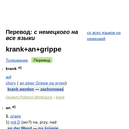
Перевод:
с немецкого на
со всех языков на
все языки
немецкий
krank+an+grippe
Толкование
Перевод
krank
1
adj
chory
(
an einer Grippe na grypę
)
krank werden
—
zachorować
Deutsch-Polnisch Wörterbuch
krank
>
an
2
1.
praep
1)
mit D
(
wo?
)
na, przy, nad
an der Wand
—
na ścianie