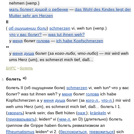
nehmen
(непр.)
мать болеет душой о ребенке
—
das Wohl des Kindes liegt der
Mutter sehr am Herzen
II
(
об ощущении боли
)
schmerzen
vi, weh tun
(непр.)
что у вас болит?
—
was tut ihnen weh?
у
меня
болит
голова
—
ich habe Kopfschmerzen
••
у
меня
душа
болит (
за кого-либо, что-либо
) — mir wird weh
ums Herz (um), es schmerzt mich tief, daß...
БНРС
болеть
>
болеть
5
болеть II (об ощущении боли)
schmerzen
vi, weh tun* что у вас
болит? was tut ihnen weh? у
меня
болит
голова
ich habe
Kopfschmerzen а у
меня
душа
болит (за
кого-л.
,
что-л.
) mir wird
weh ums Herz (um), es schmerzt mich tief, daß... болеть I 1.
(
хворать
) krank sein; das Bett hüten (
разг.
);
kränkeln
vi
(
прихварывать
); leiden* vi (
чем-л.
an D) (длительно) болеть
гриппом die Grippe haben болеть ревматизмом an
Rheumatismus
leiden* vi 2. (
беспокоиться
,
тревожиться
) sich