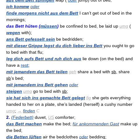
aus dem Bett springen
leap (
oder
jump) out of bed;
ich komme
oder
finde morgens nicht aus dem Bett
I can’t get out of bed in the
mornings;
das Bett hüten (
müssen
)
be confined to bed, be laid up
umg
(
wegen
with);
ans Bett gefesselt sein
be bedridden;
mit dieser Grippe legst du dich lieber ins Bett
you ought to go
to bed with that flu;
leg dich aufs Bett und ruh dich aus
lie down (on the bed) and
have a
rest
;
mit jemandem das Bett teilen
geh
share a bed with
sb
, share
sb
’s bed;
mit jemandem ins Bett gehen
oder
steigen
umg
go to bed with
sb
;
sie hat sich ins gemachte Bett gelegt
fig
she gets everything
handed to her on a plate, she’s landed (herself) a cushy number
umg
;
→
finden
C
2.
(Federbett)
duvet,
US
comforter;
das Bett machen
make the bed;
für ankommenden Gast
make up
the bed;
die Betten lüften
air the bedclothes
oder
bedding;