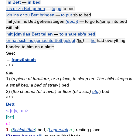
im Bett
—
in bed
ins or zu Bett gehen
—
to
go
to bed
jdn ins or zu Bett bringen
—
to
put
sb to bed
mit jdm ins Bett gehen/steigen
(euph)
— to go to/jump into bed
with sb
mit jdm das Bett teilen
—
to share sb's bed
er hat sich ins gemachte Bett gelegt
(
fig
)
—
he
had everything
handed to him on a plate
See:
→
französisch
* * *
das
1)
(
a piece of furniture, or a place, to sleep on: The child sleeps in
a small bed; a bed of straw.
)
bed
2)
(
the channel (of a river) or floor (of a sea)
etc
.
)
bed
* * *
Bett
<-[e]s, -en>
[bɛt]
nt
1.
(
Schlafstätte
)
bed;
(
Lagerstatt
a.)
resting place