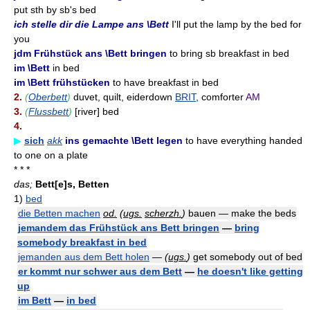
put sth by sb's bed
ich stelle dir die Lampe ans \Bett
I'll put the lamp by the bed for
you
jdm Frühstück ans \Bett bringen
to bring sb breakfast in bed
im \Bett
in bed
im \Bett frühstücken
to have breakfast in bed
2.
(
Oberbett
)
duvet, quilt, eiderdown
BRIT
, comforter
AM
3.
(
Flussbett
)
[river] bed
4.
▶
sich
akk
ins gemachte \Bett legen
to have everything handed
to one on a plate
* * *
das;
Bett[e]s, Betten
1)
bed
die Betten machen
od.
(
ugs.
scherzh.
)
bauen — make the beds
jemandem das Frühstück ans Bett bringen
—
bring
somebody breakfast in bed
jemanden aus dem Bett holen
—
(
ugs.
)
get somebody out of bed
er kommt nur schwer aus dem Bett
—
he doesn't like getting
up
im Bett
—
in bed