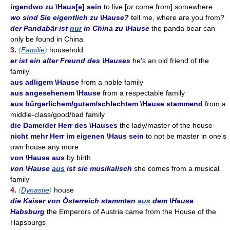
irgendwo zu \Haus[e] sein
to live [
or
come from] somewhere
wo sind Sie eigentlich zu \Hause?
tell me, where are you from?
der Pandabär ist
nur
in China zu \Hause
the panda bear can
only be found in China
3.
(
Familie
)
household
er ist ein alter Freund des \Hauses
he's an old friend of the
family
aus adligem \Hause
from a noble family
aus angesehenem \Hause
from a respectable family
aus bürgerlichem/gutem/schlechtem \Hause stammend
from a
middle-class/good/bad family
die Dame/der Herr des \Hauses
the lady/master of the house
nicht mehr Herr im eigenen \Haus sein
to not be master in one's
own house any more
von \Hause aus
by birth
von \Hause
aus
ist sie musikalisch
she comes from a musical
family
4.
(
Dynastie
)
house
die Kaiser von Österreich stammten
aus
dem \Hause
Habsburg
the Emperors of Austria came from the House of the
Hapsburgs