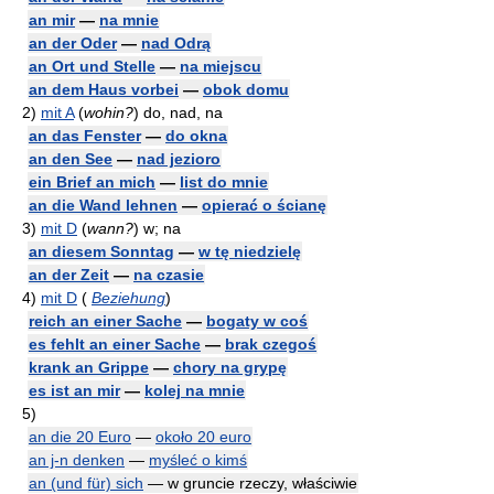
an mir
—
na mnie
an der Oder
—
nad Odrą
an Ort und Stelle
—
na miejscu
an dem Haus vorbei
—
obok domu
2)
mit A
(
wohin?
)
do, nad, na
an das Fenster
—
do okna
an den See
—
nad jezioro
ein Brief an mich
—
list do mnie
an die Wand lehnen
—
opierać o ścianę
3)
mit D
(
wann?
)
w; na
an diesem Sonntag
—
w tę niedzielę
an der Zeit
—
na czasie
4)
mit D
(
Beziehung
)
reich an einer Sache
—
bogaty w coś
es fehlt an einer Sache
—
brak czegoś
krank an Grippe
—
chory na grypę
es ist an mir
—
kolej na mnie
5)
an die 20 Euro
—
około 20 euro
an j-n denken
—
myśleć o kimś
an (und für) sich
— w gruncie rzeczy, właściwie