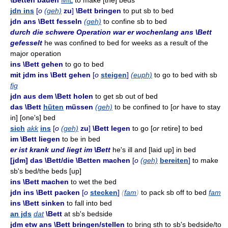
\Betten bauen
MIL
to make [the] beds
jdn ins
[
o
(geh)
zu
]
\Bett bringen
to put sb to bed
jdn ans \Bett fesseln
(geh)
to confine sb to bed
durch die schwere Operation war er wochenlang ans \Bett
gefesselt
he was confined to bed for weeks as a result of the
major operation
ins \Bett gehen
to go to bed
mit jdm ins \Bett gehen
[
o
steigen
]
(euph)
to go to bed with sb
fig
jdn aus dem \Bett holen
to get sb out of bed
das \Bett
hüten
müssen
(geh)
to be confined to [
or
have to stay
in] [one's] bed
sich
akk
ins
[
o
(geh)
zu
]
\Bett legen
to go [
or
retire] to bed
im \Bett liegen
to be in bed
er ist krank und liegt im \Bett
he's ill and [laid up] in bed
[jdm] das \Bett/die \Betten machen
[
o
(geh)
bereiten
]
to make
sb's bed/the beds [up]
ins \Bett machen
to wet the bed
jdn ins \Bett packen
[
o
stecken
]
(
fam
)
to pack sb off to bed
fam
ins \Bett sinken
to fall into bed
an jds
dat
\Bett
at sb's bedside
jdm etw ans \Bett bringen/stellen
to bring sth to sb's bedside/to