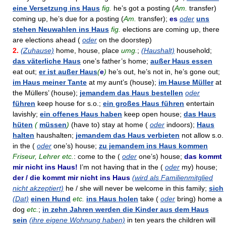
eine Versetzung ins Haus
fig.
he’s got a posting (
Am.
transfer)
coming up, he’s due for a posting (
Am.
transfer);
es
oder
uns
stehen Neuwahlen ins Haus
fig.
elections are coming up, there
are elections ahead (
oder
on the doorstep)
2.
(Zuhause)
home, house, place
umg.
;
(Haushalt)
household;
das väterliche Haus
one’s father’s home;
außer Haus essen
eat out;
er ist außer Haus
(
e
)
he’s out, he’s not in, he’s gone out;
im Haus meiner Tante
at my aunt’s (house);
im Hause Müller
at
the Müllers’ (house);
jemandem das Haus bestellen
oder
führen
keep house for s.o.;
ein großes Haus führen
entertain
lavishly;
ein offenes Haus haben
keep open house;
das Haus
hüten
(
müssen
)
(have to) stay at home (
oder
indoors);
Haus
halten
haushalten;
jemandem das Haus verbieten
not allow s.o.
in the (
oder
one’s) house;
zu jemandem ins Haus kommen
Friseur, Lehrer etc.
: come to the (
oder
one’s) house;
das kommt
mir nicht ins Haus!
I’m not having that in the (
oder
my) house;
der / die kommt mir nicht ins Haus
(wird als Familienmitglied
nicht akzeptiert)
he / she will never be welcome in this family;
sich
(Dat)
einen Hund
etc.
ins Haus holen
take (
oder
bring) home a
dog
etc.
;
in zehn Jahren werden die Kinder aus dem Haus
sein
(ihre eigene Wohnung haben)
in ten years the children will