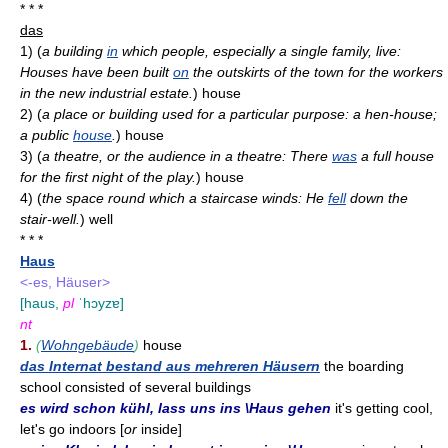
* * *
das
1)
(
a building
in
which people, especially a single family, live:
Houses have been built
on
the outskirts of the town for the workers
in the new industrial estate.
)
house
2)
(
a place or building used for a particular purpose: a hen-house;
a public
house
.
)
house
3)
(
a theatre, or the audience in a theatre: There
was
a full house
for the first night of the play.
)
house
4)
(
the space round which a staircase winds: He
fell
down the
stair-well.
)
well
* * *
Haus
<-es, Häuser>
[haus,
pl
ˈhɔyzɐ]
nt
1.
(
Wohngebäude
)
house
das Internat bestand aus mehreren Häusern
the boarding
school consisted of several buildings
es wird schon kühl, lass uns ins \Haus gehen
it's getting cool,
let's go indoors [
or
inside]