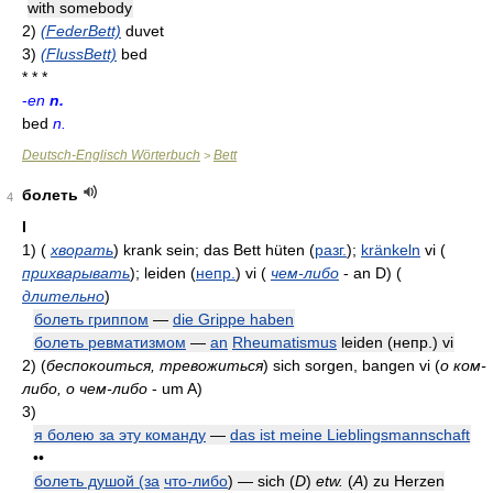
with somebody
2)
(FederBett)
duvet
3)
(FlussBett)
bed
* * *
-
en
n.
bed
n.
Deutsch-Englisch Wörterbuch
Bett
>
болеть
4
I
1)
(
хворать
)
krank sein; das Bett hüten
(
разг.
)
;
kränkeln
vi
(
прихварывать
)
; leiden
(
непр.
)
vi
(
чем-либо
- an
D)
(
длительно
)
болеть гриппом
—
die Grippe haben
болеть ревматизмом
—
an
Rheumatismus
leiden
(непр.)
vi
2)
(
беспокоиться, тревожиться
)
sich sorgen, bangen vi
(
о ком-
либо, о чем-либо
- um
A)
3)
я болею за эту команду
—
das ist meine Lieblingsmannschaft
••
болеть душой (за
что-либо
) — sich
(
D
)
etw.
(
A
)
zu Herzen