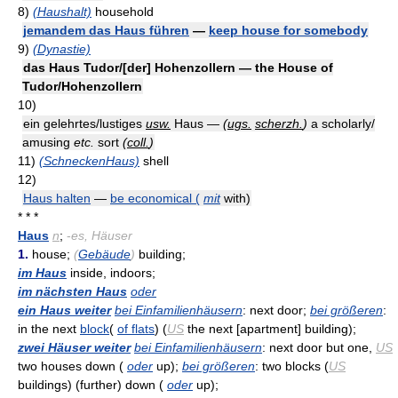
8)
(Haushalt)
household
jemandem das Haus führen
—
keep house for somebody
9)
(Dynastie)
das Haus Tudor/[der] Hohenzollern — the House of
Tudor/Hohenzollern
10)
ein gelehrtes/lustiges
usw.
Haus —
(
ugs.
scherzh.
)
a scholarly/
amusing
etc.
sort
(
coll.
)
11)
(SchneckenHaus)
shell
12)
Haus halten
—
be economical (
mit
with)
* * *
Haus
n
;
-
es, Häuser
1.
house;
(
Gebäude
)
building;
im Haus
inside, indoors;
im nächsten Haus
oder
ein Haus weiter
bei Einfamilienhäusern
: next door;
bei größeren
:
in the next
block
(
of flats
) (
US
the next [apartment] building);
zwei Häuser weiter
bei Einfamilienhäusern
: next door but one,
US
two houses down (
oder
up);
bei größeren
: two blocks (
US
buildings) (further) down (
oder
up);