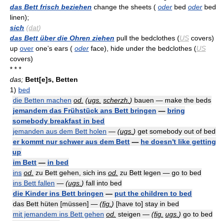
das Bett frisch beziehen
change the sheets (
oder
bed
oder
bed
linen);
sich
(
dat
)
das Bett über die Ohren ziehen
pull the bedclothes (
US
covers)
up
over
one’s ears (
oder
face), hide under the bedclothes (
US
covers)
* * *
das;
Bett[e]s, Betten
1)
bed
die Betten machen
od.
(
ugs.
scherzh.
)
bauen — make the beds
jemandem das Frühstück ans Bett bringen
—
bring
somebody breakfast in bed
jemanden aus dem Bett holen
—
(
ugs.
)
get somebody out of bed
er kommt nur schwer aus dem Bett
—
he doesn't like getting
up
im Bett
—
in bed
ins
od.
zu Bett gehen, sich ins
od.
zu Bett legen — go to bed
ins Bett fallen
—
(
ugs.
)
fall into bed
die Kinder ins Bett bringen
—
put the children to bed
das Bett hüten [müssen] —
(
fig.
)
[have to] stay in bed
mit jemandem ins Bett gehen
od.
steigen —
(
fig.
ugs.
)
go to bed