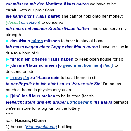
wir müssen mit den Vorräten \Haus halten
we have to be
careful with our provisions
sie kann nicht \Haus halten
she cannot hold onto her money;
(dosiert
einsetzen
)
to conserve
ich muss mit meinen Kräften \Haus halten
I must conserve my
strength
▶
das \Haus
hüten
müssen
to have to stay at home
ich muss wegen einer Grippe das \Haus hüten
I have to stay in
due to a bout of flu
▶
für jdn ein offenes \Haus haben
to keep open house for sb
▶
jdm ins \Haus schneien
[
o
geschneit kommen
]
(fam)
to
descend on sb
▶
in etw
dat
zu \Hause sein
to be at home in sth
in der Physik bin ich nicht so zu \Hause wie Sie!
I'm not as
much at home in physics as you are!
▶
[jdm] ins \Haus stehen
to be in store [for sb]
vielleicht steht uns ein großer
Lottogewinn
ins \Haus
perhaps
we're in store for a big win on the lottery
* * *
das;
Hauses, Häuser
1)
house;
(Firmengebäude)
building