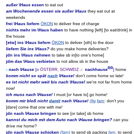
außer \Haus essen
to eat out
am Wochenende essen sie außer \Haus
they eat out at
weekends
frei \Haus liefern
ÖKON
to deliver free of charge
nichts mehr im \Haus haben
to have nothing [left] [to eat/drink] in
the house
[etw] ins \Haus liefern
ÖKON
to deliver [sth] to the door
liefern Sie ins \Haus?
do you make home deliveries?
jdn ins \Haus nehmen
to take sb in[to one's home]
jdm das \Haus verbieten
to not allow sb in the house
RR
▪
nach \Hause
[
o
ÖSTERR, SCHWEIZ
a.
nachhause
]
home
komm nicht so spät
nach
\Hause!
don't come home so late!
es ist nicht mehr weit bis nach \Hause!
we're not far from home
now!
ich muss nach \Hause!
I must [
or
have to] go home!
komm mir bloß nicht
damit
nach \Hause!
(fig
fam
)
don't you
[dare] come that one with me!
jdn nach \Hause bringen
to see [
or
take] sb home
kannst du mich mit dem Auto nach \Hause bringen?
can you
drive me home?
jdn nach \Hause schicken
(fam)
to send sb packing
fam
, to send