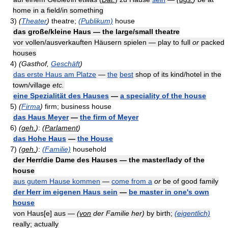
home in a field/in something
3)
(
Theater
)
theatre;
(Publikum)
house
das große/kleine Haus — the large/small theatre
vor vollen/ausverkauften Häusern spielen — play to full
or
packed
houses
4)
(Gasthof,
Geschäft
)
das erste Haus am Platze
—
the
best
shop of its kind/hotel in the
town/village
etc.
eine Spezialität des Hauses
—
a speciality of the house
5)
(
Firma
)
firm; business house
das Haus Meyer
—
the firm of Meyer
6)
(
geh.
)
:
(
Parlament
)
das Hohe Haus
—
the House
7)
(
geh.
)
:
(Familie)
household
der Herr/die Dame des Hauses — the master/lady of the
house
aus gutem Hause kommen
—
come from a
or
be of good family
der Herr im eigenen Haus sein
—
be master in one's own
house
von Haus[e] aus —
(
von
der Familie her)
by birth;
(eigentlich)
really; actually