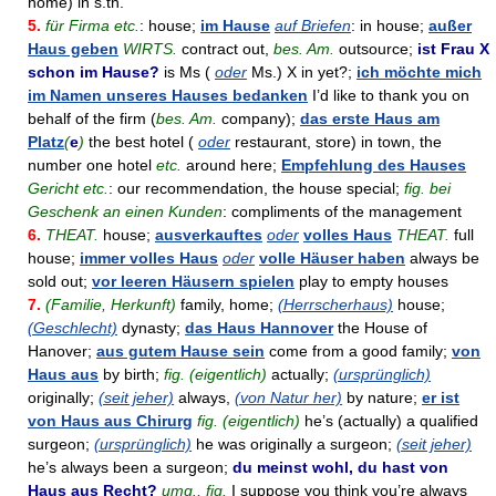
home) in s.th.
5.
für Firma etc.
: house;
im Hause
auf Briefen
: in house;
außer
Haus geben
WIRTS.
contract out,
bes. Am.
outsource;
ist Frau X
schon im Hause?
is Ms (
oder
Ms.) X in yet?;
ich möchte mich
im Namen unseres Hauses bedanken
I’d like to thank you on
behalf of the firm (
bes. Am.
company);
das erste Haus am
Platz
(
e
)
the best hotel (
oder
restaurant, store) in town, the
number one hotel
etc.
around here;
Empfehlung des Hauses
Gericht etc.
: our recommendation, the house special;
fig. bei
Geschenk an einen Kunden
: compliments of the management
6.
THEAT.
house;
ausverkauftes
oder
volles Haus
THEAT.
full
house;
immer volles Haus
oder
volle Häuser haben
always be
sold out;
vor leeren Häusern spielen
play to empty houses
7.
(Familie, Herkunft)
family, home;
(Herrscherhaus)
house;
(Geschlecht)
dynasty;
das Haus Hannover
the House of
Hanover;
aus gutem Hause sein
come from a good family;
von
Haus aus
by birth;
fig. (eigentlich)
actually;
(ursprünglich)
originally;
(seit jeher)
always,
(von Natur her)
by nature;
er ist
von Haus aus Chirurg
fig. (eigentlich)
he’s (actually) a qualified
surgeon;
(ursprünglich)
he was originally a surgeon;
(seit jeher)
he’s always been a surgeon;
du meinst wohl, du hast von
Haus aus Recht?
umg., fig.
I suppose you think you’re always