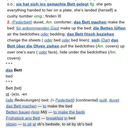
s.o.;
sie hat sich ins gemachte Bett gelegt
fig.
she gets
everything handed to her on a plate, she’s landed (herself) a
cushy number
umg.
; finden III
2.
(Federbett)
duvet,
Am.
comforter;
das Bett machen
make the
bed;
für ankommenden Gast
make up the bed;
die Betten lüften
air the bedclothes
oder
bedding;
das Bett frisch beziehen
change the sheets (
oder
bed
oder
bed linen);
sich
(Dat)
das
Bett über die Ohren ziehen
pull the bedclothes (
Am.
covers) up
over one’s ears (
oder
face), hide under the bedclothes (
Am.
covers)
* * *
das
Bett
bed
* * *
Bẹtt
[bɛt]
nt
-(e)s, -en
(
alle
Bedeutungen)
bed;
(=
Federbett
)
(continental)
quilt
,
duvet
das Bett machen
—
to
make the bed
Betten bauen
(
esp
Mil)
—
to make the beds
Frühstück ans Bett
—
breakfast
in
bed
sitzen
—
to sit
at
sb's bedside, to sit by sb's bed