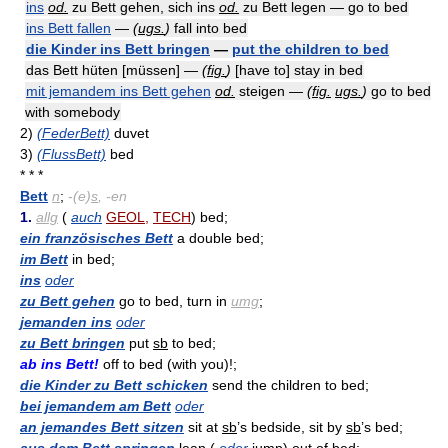
ins
od.
zu Bett gehen, sich ins
od.
zu Bett legen — go to bed
ins Bett fallen
—
(
ugs.
)
fall into bed
die Kinder ins Bett bringen
—
put the children to bed
das Bett hüten [müssen] —
(
fig.
)
[have to] stay in bed
mit jemandem ins Bett gehen
od.
steigen —
(
fig.
ugs.
)
go to bed
with somebody
2)
(FederBett)
duvet
3)
(FlussBett)
bed
* * *
Bett
n
;
-
(e)
s
, -en
1.
allg
(
auch
GEOL
,
TECH
) bed;
ein französisches Bett
a double bed;
im Bett
in bed;
ins
oder
zu Bett gehen
go to bed, turn in
umg
;
jemanden ins
oder
zu Bett bringen
put
sb
to bed;
ab ins Bett!
off to bed (with you)!;
die Kinder zu Bett schicken
send the children to bed;
bei jemandem am Bett
oder
an jemandes Bett sitzen
sit at
sb
’s bedside, sit by
sb
’s bed;