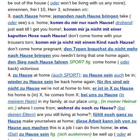
be out of the house (
oder
won’t be living with us any more);
einrennen, frei I 10, Herr 3, schneien
etc.
3.
nach Hause
home;
jemanden nach Hause bringen
take (
oder
see) s.o. home;
komm du mir nur nach Hause!
drohend
:
just wait till I get you home!;
komm mir ja nicht mit einer
kaputten Hose nach Hause!
don’t come home with your
trousers torn;
komm mir ja nicht mit einem Kind nach Hause!
don’t come home pregnant;
den Typen brauchst du nicht mehr
nach Hause bringen
you needn’t bring that one home again;
den Sieg nach Hause fahren
SPORT fig.
come home (
oder
back) victorious
4.
zu Hause
at home
(auch SPORT)
;
zu Hause sein
auch
be in;
wieder zu Hause sein
be back home again;
für ihn sind wir
nicht zu Hause
we’re not at home to him;
er ist in X zu Hause
his home is (in) X, he comes from X;
bei uns zu Hause
(in
meinem Heim)
in my family, at our place
umg.
;
(in meiner Heimat
etc.)
where I come from;
wohnst du noch zu Hause?
(bei
deinen Eltern)
are you still living at home?;
fühlt euch ganz zu
Hause
make yourselves at home;
diese Arbeit kann ich von zu
Hause aus machen
this is a job I can do from home;
in etw.
(Dat)
zu Hause sein
fig. (sich auskennen)
be well up (
oder
at