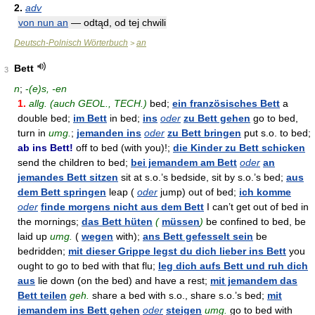
2.
adv
von nun an
— odtąd, od tej chwili
Deutsch-Polnisch Wörterbuch
an
>
Bett
3
n
;
-
(e)s, -en
1.
allg. (auch GEOL., TECH.)
bed;
ein französisches Bett
a
double bed;
im Bett
in bed;
ins
oder
zu Bett gehen
go to bed,
turn in
umg.
;
jemanden ins
oder
zu Bett bringen
put s.o. to bed;
ab ins Bett!
off to bed (with you)!;
die Kinder zu Bett schicken
send the children to bed;
bei jemandem am Bett
oder
an
jemandes Bett sitzen
sit at s.o.’s bedside, sit by s.o.’s bed;
aus
dem Bett springen
leap (
oder
jump) out of bed;
ich komme
oder
finde morgens nicht aus dem Bett
I can’t get out of bed in
the mornings;
das Bett hüten
(
müssen
)
be confined to bed, be
laid up
umg.
(
wegen
with);
ans Bett gefesselt sein
be
bedridden;
mit dieser Grippe legst du dich lieber ins Bett
you
ought to go to bed with that flu;
leg dich aufs Bett und ruh dich
aus
lie down (on the bed) and have a rest;
mit jemandem das
Bett teilen
geh.
share a bed with s.o., share s.o.’s bed;
mit
jemandem ins Bett gehen
oder
steigen
umg.
go to bed with