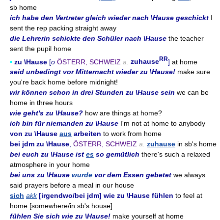
sb home
ich habe den Vertreter gleich wieder nach \Hause geschickt
I
sent the rep packing straight away
die Lehrerin schickte den Schüler nach \Hause
the teacher
sent the pupil home
RR
▪
zu \Hause
[
o
ÖSTERR, SCHWEIZ
a.
zuhause
]
at home
seid unbedingt vor Mitternacht wieder zu \Hause!
make sure
you're back home before midnight!
wir können schon in drei Stunden zu \Hause sein
we can be
home in three hours
wie geht's zu \Hause?
how are things at home?
ich bin für niemanden zu \Hause
I'm not at home to anybody
von zu \Hause
aus
arbeiten
to work from home
bei jdm zu \Hause
,
ÖSTERR, SCHWEIZ
a.
zuhause
in sb's home
bei euch zu \Hause ist
es
so gemütlich
there's such a relaxed
atmosphere in your home
bei uns zu \Hause
wurde
vor dem Essen gebetet
we always
said prayers before a meal in our house
sich
akk
[irgendwo/bei jdm] wie zu \Hause fühlen
to feel at
home [somewhere/in sb's house]
fühlen Sie sich wie zu \Hause!
make yourself at home