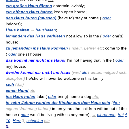
ein großes Haus führen
entertain lavishly;
ein offenes Haus haben
keep open house;
das Haus hüten (müssen)
(have to) stay at home (
oder
indoors);
Haus halten
→
haushalten
;
jemandem das Haus verbieten
not allow
sb
in the (
oder
one’s)
house;
zu jemandem ins Haus kommen
Friseur, Lehrer
etc
: come to the
(
oder
one’s) house;
das kommt mir nicht ins Haus!
I’
m
not having that in the (
oder
my) house;
der/die kommt mir nicht ins Haus
(wird
als
Familienmitglied nicht
akzeptiert)
he/she will never be welcome in this family;
sich
(
dat
)
einen Hund
etc
ins Haus holen
take (
oder
bring) home a dog
etc
;
in zehn Jahren werden die Kinder aus dem Haus sein
(
ihre
eigene Wohnung haben)
in ten years the children will be out of the
house (
oder
won’t be living with us any more);
→
einrennen
,
frei
A
10
,
Herr
3
,
schneien
etc
3.