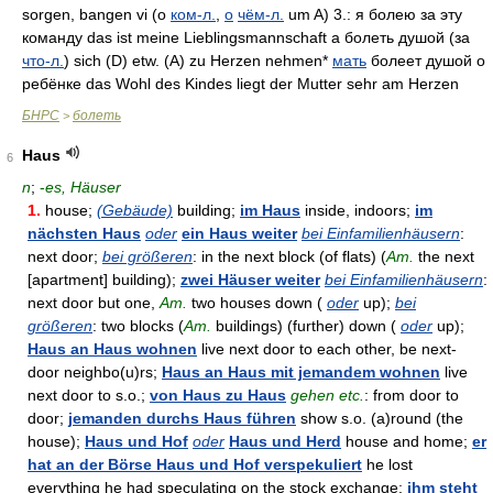
sorgen, bangen vi (о
ком-л.
,
о
чём-л.
um A) 3.: я болею за эту
команду das ist meine Lieblingsmannschaft а болеть душой (за
что-л.
) sich (D) etw. (A) zu Herzen nehmen*
мать
болеет душой о
ребёнке das Wohl des Kindes liegt der Mutter sehr am Herzen
БНРС
болеть
>
Haus
6
n
;
-
es, Häuser
1.
house;
(Gebäude)
building;
im Haus
inside, indoors;
im
nächsten Haus
oder
ein Haus weiter
bei Einfamilienhäusern
:
next door;
bei größeren
: in the next block (of flats) (
Am.
the next
[apartment] building);
zwei Häuser weiter
bei Einfamilienhäusern
:
next door but one,
Am.
two houses down (
oder
up);
bei
größeren
: two blocks (
Am.
buildings) (further) down (
oder
up);
Haus an Haus wohnen
live next door to each other, be next-
door neighbo(u)rs;
Haus an Haus mit jemandem wohnen
live
next door to s.o.;
von Haus zu Haus
gehen etc.
: from door to
door;
jemanden durchs Haus führen
show s.o. (a)round (the
house);
Haus und Hof
oder
Haus und Herd
house and home;
er
hat an der Börse Haus und Hof verspekuliert
he lost
everything he had speculating on the stock exchange;
ihm steht