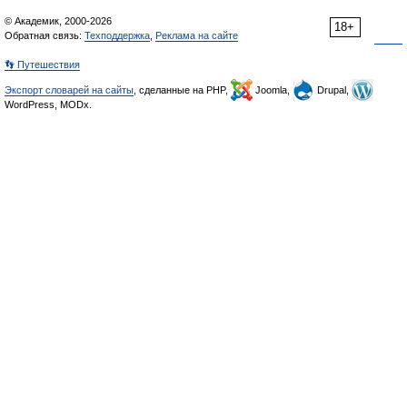
© Академик, 2000-2026
18+
Обратная связь:
Техподдержка
,
Реклама на сайте
👣 Путешествия
Экспорт словарей на сайты
, сделанные на PHP,
Joomla,
Drupal,
WordPress, MODx.