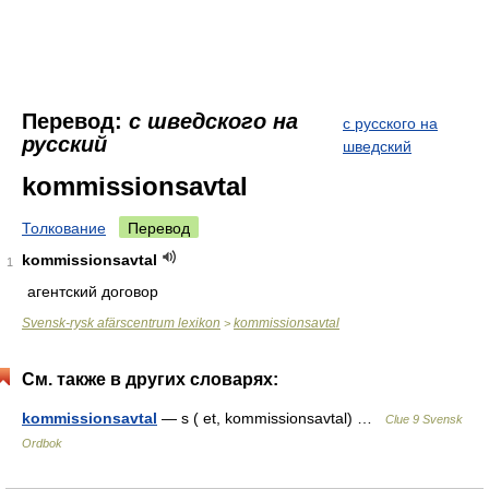
Перевод:
с шведского на
с русского на
русский
шведский
kommissionsavtal
Толкование
Перевод
kommissionsavtal
1
агентский договор
Svensk-rysk afärscentrum lexikon
kommissionsavtal
>
См. также в других словарях:
kommissionsavtal
— s ( et, kommissionsavtal) …
Clue 9 Svensk
Ordbok