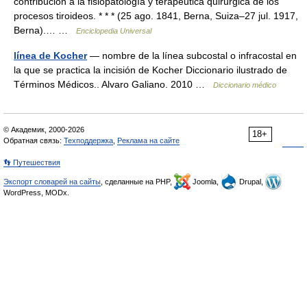
contribución a la fisiopatología y terapéutica quirúrgica de los
procesos tiroideos. * * * (25 ago. 1841, Berna, Suiza–27 jul. 1917,
Berna).… …
Enciclopedia Universal
línea de Kocher
— nombre de la línea subcostal o infracostal en
la que se practica la incisión de Kocher Diccionario ilustrado de
Términos Médicos.. Alvaro Galiano. 2010 …
Diccionario médico
© Академик, 2000-2026
18+
Обратная связь:
Техподдержка
,
Реклама на сайте
👣 Путешествия
Экспорт словарей на сайты
, сделанные на PHP,
Joomla,
Drupal,
WordPress, MODx.