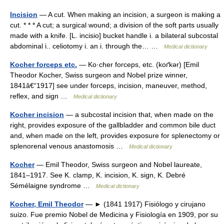
Incision
— A cut. When making an incision, a surgeon is making a
cut. * * * A cut; a surgical wound; a division of the soft parts usually
made with a knife. [L. incisio] bucket handle i. a bilateral subcostal
abdominal i.. celiotomy i. an i. through the… …
Medical dictionary
Kocher forceps etc.
— Ko·cher forceps, etc. (koґkər) [Emil
Theodor Kocher, Swiss surgeon and Nobel prize winner,
1841â€“1917] see under forceps, incision, maneuver, method,
reflex, and sign …
Medical dictionary
Kocher incision
— a subcostal incision that, when made on the
right, provides exposure of the gallbladder and common bile duct
and, when made on the left, provides exposure for splenectomy or
splenorenal venous anastomosis …
Medical dictionary
Kocher
— Emil Theodor, Swiss surgeon and Nobel laureate,
1841–1917. See K. clamp, K. incision, K. sign, K. Debré
Sémélaigne syndrome …
Medical dictionary
Kocher, Emil Theodor
— ► (1841 1917) Fisiólogo y cirujano
suizo. Fue premio Nobel de Medicina y Fisiología en 1909, por su