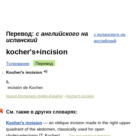
Перевод:
с английского на
с испанского на
испанский
английский
kocher's+incision
Толкование
Перевод
Kocher's incision
1
s.
incisión de Kocher.
Nuevo Diccionario Inglés-Español
Kocher's incision
>
См. также в других словарях:
Kocher's incision
— an oblique incision made in the right upper
quadrant of the abdomen, classically used for open
cholecystectomy [T. Kocher] …
The new mediacal dictionary