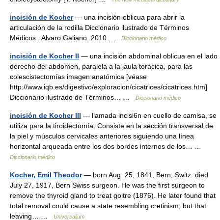
incisión de Kocher
— una incisión oblicua para abrir la
articulación de la rodilla Diccionario ilustrado de Términos
Médicos.. Alvaro Galiano. 2010 …
Diccionario médico
incisión de Kocher II
— una incisión abdominal oblicua en el lado
derecho del abdomen, paralela a la jaula torácica, para las
colescistectomías imagen anatómica [véase
http://www.iqb.es/digestivo/exploracion/cicatrices/cicatrices.htm]
Diccionario ilustrado de Términos… …
Diccionario médico
incisión de Kocher III
— llamada incisi6n en cuello de camisa, se
utiliza para la tiroidectomía. Consiste en la sección transversal de
la piel y músculos cervicales anteriores siguiendo una línea
horizontal arqueada entre los dos bordes internos de los… …
Diccionario médico
Kocher, Emil Theodor
— born Aug. 25, 1841, Bern, Switz. died
July 27, 1917, Bern Swiss surgeon. He was the first surgeon to
remove the thyroid gland to treat goitre (1876). He later found that
total removal could cause a state resembling cretinism, but that
leaving… …
Universalium