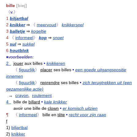
bille
[biej]
〈v.〉
1
biljartbal
2
knikker
⇒
〈
meervoud
〉
knikkerspel
3
balletje
⇒
kogeltje
4
〈
informeel
〉
kop
⇒
snoet
5
sul
⇒
sukkel
6
houtblok
♦
voorbeelden:
2
jouer
aux billes
•
knikkeren
〈
figuurlijk
〉
placer
ses billes
•
een goede uitgangspositie
innemen
〈
figuurlijk
〉
reprendre
ses billes
•
zich terugtrekken uit (een
gezamenlijke actie)
→
crayon
,
roulement
4
bille de
billard
•
kale knikker
avoir une bille de
clown
•
er komisch uitzien
¶
〈
informeel
〉
bille en
tête
•
recht voor zijn raap
f
1)
biljartbal
2)
knikker