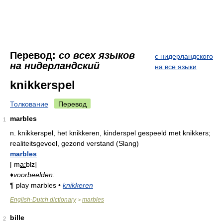
Перевод:
со всех языков
с нидерландского
на нидерландский
на все языки
knikkerspel
Толкование
Перевод
marbles
1
n.
knikkerspel, het knikkeren, kinderspel gespeeld met knikkers;
realiteitsgevoel, gezond verstand (Slang)
marbles
[
m
a:
blz
]
♦
voorbeelden:
¶
play marbles
•
knikkeren
English-Dutch dictionary
marbles
>
bille
2