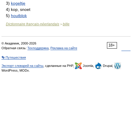
3)
kogeltje
4)
kop, snoet
5)
houtblok
Dictionnaire français-néerlandais
bille
>
© Академик, 2000-2026
18+
Обратная связь:
Техподдержка
,
Реклама на сайте
👣 Путешествия
Экспорт словарей на сайты
, сделанные на PHP,
Joomla,
Drupal,
WordPress, MODx.